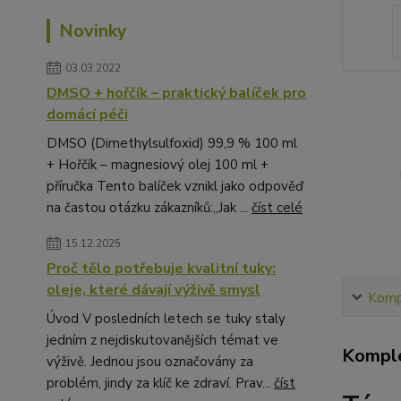
Novinky
03.03.2022
DMSO + hořčík – praktický balíček pro
domácí péči
DMSO (Dimethylsulfoxid) 99,9 % 100 ml
+ Hořčík – magnesiový olej 100 ml +
příručka Tento balíček vznikl jako odpověď
na častou otázku zákazníků:„Jak ...
číst celé
15.12.2025
Proč tělo potřebuje kvalitní tuky:
oleje, které dávají výživě smysl
Kompl
Úvod V posledních letech se tuky staly
jedním z nejdiskutovanějších témat ve
Komple
výživě. Jednou jsou označovány za
problém, jindy za klíč ke zdraví. Prav...
číst