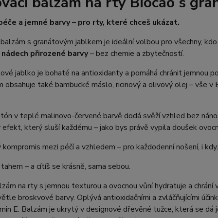
vací balzám na rty Biocao s gr
péče a jemné barvy – pro rty, které chceš ukázat.
balzám s granátovým jablkem je ideální volbou pro všechny, kdo 
 nádech přirozené barvy
– bez chemie a zbytečností.
ové jablko je bohaté na antioxidanty a pomáhá chránit jemnou p
 obsahuje také bambucké máslo, ricinový a olivový olej – vše v BIO 
tón v teplé malinovo-červené barvě dodá svěží vzhled bez náno
 efekt, který sluší každému – jako bys právě vypila doušek ovoc
 kompromis mezi péčí a vzhledem – pro každodenní nošení, i kdy
tahem – a cítíš se krásně, sama sebou.
zám na rty s jemnou texturou a ovocnou vůní hydratuje a chrání 
ětle broskvové barvy. Oplývá antioxidačními a zvláčňujícími účink
min E. Balzám je ukrytý v designové dřevěné tužce, která se dá 