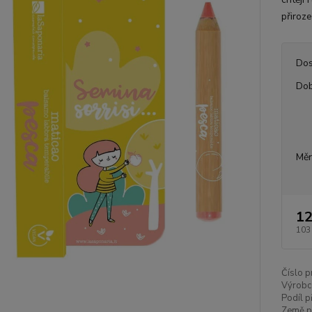
přiroz
Dos
Dob
Měr
12
103
Číslo p
Výrobc
Podíl p
Země p