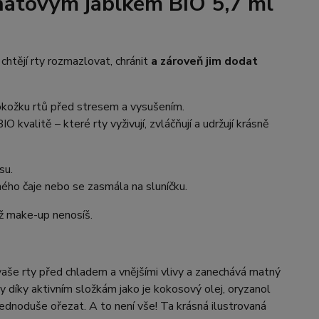
anátovým jablkem BIO 5,7 ml
chtějí rty rozmazlovat, chránit
a zároveň jim dodat
okožku rtů před stresem a vysušením.
kvalitě – které rty vyživují, zvláčňují a udržují krásně
su.
ného čaje nebo se zasmála na sluníčku.
ž make-up nenosíš.
vaše rty před chladem a vnějšími vlivy a zanechává matný
y díky aktivním složkám jako je kokosový olej, oryzanol
jednoduše ořezat. A to není vše! Ta krásná ilustrovaná