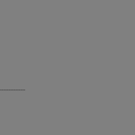
___________