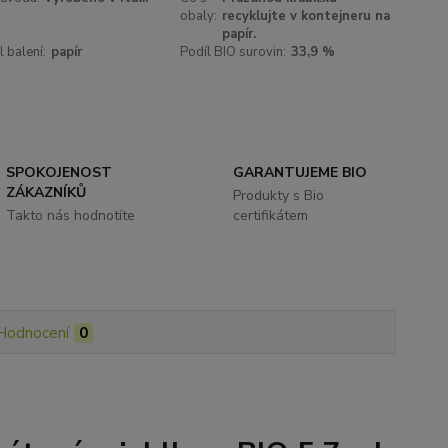
obaly:
recyklujte v kontejneru na
papír.
l balení:
papír
Podíl BIO surovin:
33,9 %
SPOKOJENOST
GARANTUJEME BIO
ZÁKAZNÍKŮ
Produkty s Bio
Takto nás hodnotíte
certifikátem
Hodnocení
0