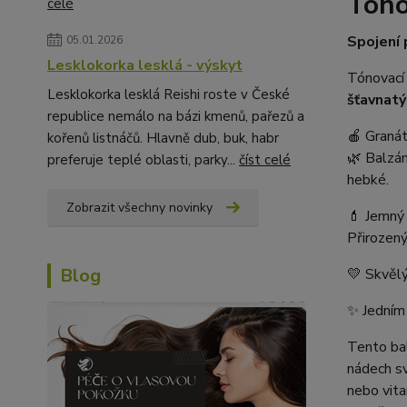
Tóno
celé
Spojení 
05.01.2026
Lesklokorka lesklá - výskyt
Tónovací 
Lesklokorka lesklá Reishi roste v České
šťavnatý
republice nemálo na bázi kmenů, pařezů a
🍎 Granát
kořenů listnáčů. Hlavně dub, buk, habr
🌿 Balzám
preferuje teplé oblasti, parky...
číst celé
hebké.
Zobrazit všechny novinky
💄 Jemný 
Přirozený
Blog
💛 Skvělý
✨ Jedním 
Tento bal
nádech sv
nebo vita