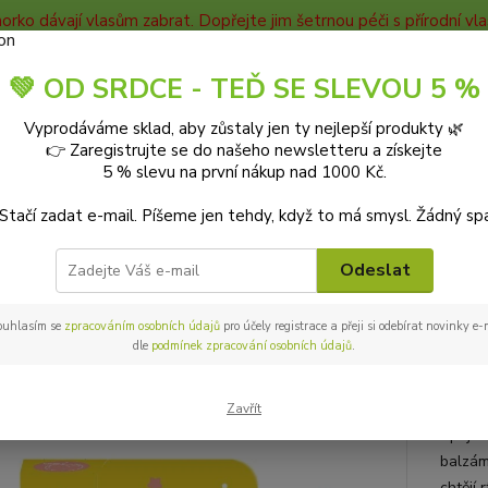
horko dávají vlasům zabrat. Dopřejte jim šetrnou péči s přírodní v
TAKTY
Blog
💚 OD SRDCE - TEĎ SE SLEVOU 5 %
Nevíte
Vyprodáváme sklad, aby zůstaly jen ty nejlepší produkty 🌿
Hledat
+420
👉 Zaregistrujte se do našeho newsletteru a získejte
9-18:0
5 % slevu na první nákup nad 1000 Kč.
 Stačí zadat e-mail. Píšeme jen tehdy, když to má smysl. Žádný sp
PŘÍRODNÍ KOSMETIKA
laSaponaria Tónovací balzám na rty v tužce Mati
ponaria Tónovací balzám na rty 
Odeslat
g
ouhlasím se
zpracováním osobních údajů
pro účely registrace a přeji si odebírat novinky e
dle
podmínek zpracování osobních údajů
.
Tónova
Zavřít
Spojen
balzám
chtějí