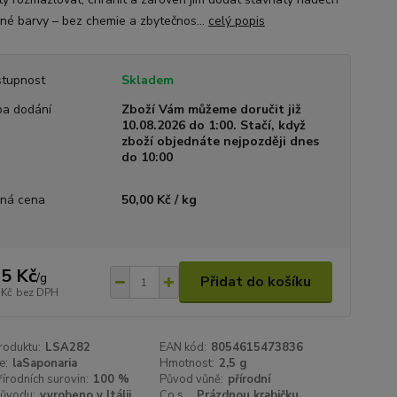
ené barvy – bez chemie a zbytečnos...
celý popis
tupnost
Skladem
a dodání
Zboží Vám můžeme doručit již
10.08.2026 do 1:00. Stačí, když
zboží objednáte nejpozději dnes
do 10:00
ná cena
50,00 Kč / kg
5 Kč
/
g
Přidat do košíku
 Kč
bez DPH
roduktu:
LSA282
EAN kód:
8054615473836
e:
laSaponaria
Hmotnost:
2,5 g
řírodních surovin:
100 %
Původ vůně:
přírodní
ůvodu:
vyrobeno v Itálii
Co s
Prázdnou krabičku