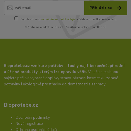
Přihlásit se
Souhlasím se
zpracováním osobních údajů
za účelem rozesílky newsletteru.
Můžete se kdykoli odhlásit. Zasíláme jednou za 30 dní.
Bioprotebe.cz vzniklo z potřeby – touhy najít bezpečné, přírodní
a účinné produkty, kterým lze opravdu věřit.
V našem e-shopu
najdete pečlivě vybrané doplňky stravy, přírodní kosmetiku, zdravé
potraviny i ekologické prostředky do domácnosti a zahrady.
Bioprotebe.cz
Obchodní podmínky
Nová registrace
Ochrana osobních údajů