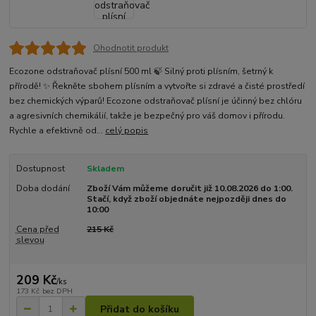
Ohodnotit produkt
Ecozone odstraňovač plísní 500 ml 🍃 Silný proti plísním, šetrný k
přírodě! ✨ Řekněte sbohem plísním a vytvořte si zdravé a čisté prostředí
bez chemických výparů! Ecozone odstraňovač plísní je účinný bez chlóru
a agresivních chemikálií, takže je bezpečný pro váš domov i přírodu.
Rychle a efektivně od...
celý popis
Dostupnost
Skladem
Doba dodání
Zboží Vám můžeme doručit již 10.08.2026 do 1:00.
Stačí, když zboží objednáte nejpozději dnes do
10:00
Cena před
215 Kč
slevou
209 Kč
/
ks
173 Kč
bez DPH
Přidat do košíku