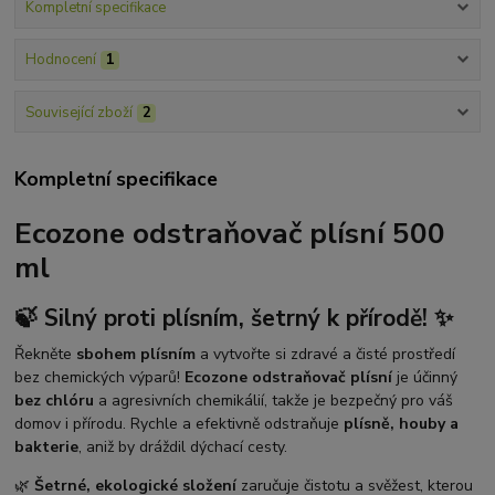
Kompletní specifikace
Hodnocení
1
Související zboží
2
Kompletní specifikace
Ecozone odstraňovač plísní 500
ml
🍃 Silný proti plísním, šetrný k přírodě! ✨
Řekněte
sbohem plísním
a vytvořte si zdravé a čisté prostředí
bez chemických výparů!
Ecozone odstraňovač plísní
je účinný
bez chlóru
a agresivních chemikálií, takže je bezpečný pro váš
domov i přírodu. Rychle a efektivně odstraňuje
plísně, houby a
bakterie
, aniž by dráždil dýchací cesty.
🌿
Šetrné, ekologické složení
zaručuje čistotu a svěžest, kterou