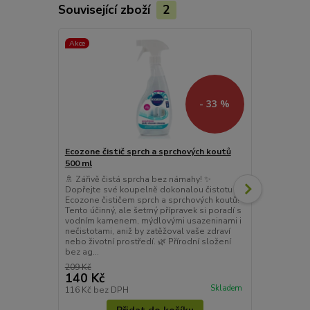
Související zboží
2
Akce
Akce
- 33 %
Ecozone čistič sprch a sprchových koutů
Ecozone na č
500 ml
🔥 Ecozone či
mastnotě a 
🚿 Zářivě čistá sprcha bez námahy! ✨
úporné mast
Dopřejte své koupelně dokonalou čistotu s
bez drsných c
Ecozone čističem sprch a sprchových koutů!
sporáků a tr
Tento účinný, ale šetrný přípravek si poradí s
přírodní cest
vodním kamenem, mýdlovými usazeninami i
Nezanechává 
nečistotami, aniž by zatěžoval vaše zdraví
kuchyně zůst
nebo životní prostředí. 🌿 Přírodní složení
bez ag...
209 Kč
209 Kč
140 Kč
178 Kč
/
ks
Skladem
116 Kč
bez DPH
147 Kč
bez 