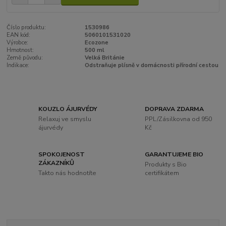
Číslo produktu:
1530986
EAN kód:
5060101531020
Výrobce:
Ecozone
Hmotnost:
500 ml
Země původu:
Velká Británie
Indikace:
Odstraňuje plísně v domácnosti přírodní cestou
KOUZLO ÁJURVÉDY
DOPRAVA ZDARMA
Relaxuj ve smyslu
PPL/Zásilkovna od 950
ájurvédy
Kč
SPOKOJENOST
GARANTUJEME BIO
ZÁKAZNÍKŮ
Produkty s Bio
Takto nás hodnotíte
certifikátem