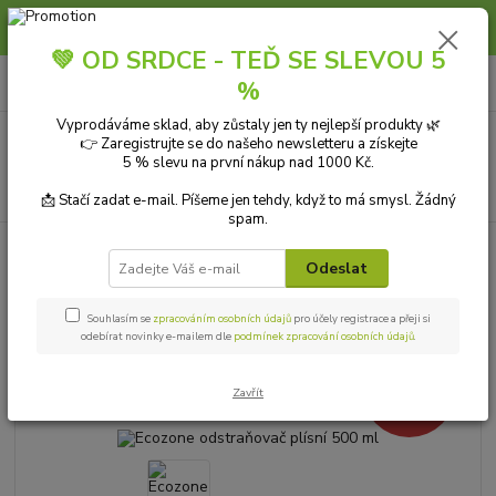
Slunce, koupání a horko dávají vlasům zabrat. Dopřejte jim šetrnou péči s
přírodní vlasovou kosmetikou.
💚 OD SRDCE - TEĎ SE SLEVOU 5
0
ks
+420 606 912 887
CZK
%
za
0,00 Kč
9-18:00 hod.
Vyprodáváme sklad, aby zůstaly jen ty nejlepší produkty 🌿
Menu
👉 Zaregistrujte se do našeho newsletteru a získejte
5 % slevu na první nákup nad 1000 Kč.
Hledat
📩 Stačí zadat e-mail. Píšeme jen tehdy, když to má smysl. Žádný
spam.
Úvod
EKOLOGICKÁ DOMÁCNOST
ÚKLID DOMÁCNOSTI
Kuchyně a
koupelna
Ecozone odstraňovač plísní 500 ml
Odeslat
Ecozone odstraňovač plísní 500
Souhlasím se
zpracováním osobních údajů
pro účely registrace a přeji si
ml
odebírat novinky e-mailem dle
podmínek zpracování osobních údajů
.
- 3 %
Akce
Zavřít