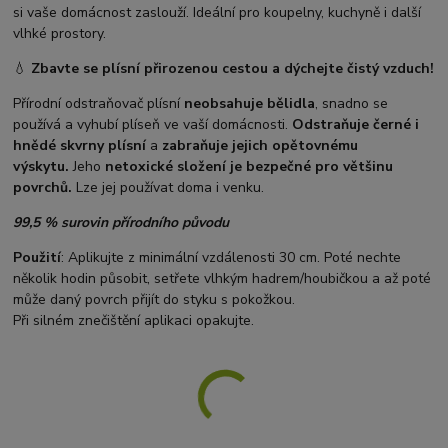
si vaše domácnost zaslouží. Ideální pro koupelny, kuchyně i další
vlhké prostory.
💧
Zbavte se plísní přirozenou cestou a dýchejte čistý vzduch!
Přírodní odstraňovač plísní
neobsahuje bělidla
, snadno se
používá a vyhubí plíseň ve vaší domácnosti.
Odstraňuje černé i
hnědé skvrny plísní
a
zabraňuje jejich opětovnému
výskytu.
Jeho
netoxické složení je bezpečné pro většinu
povrchů.
Lze jej používat doma i venku.
99,5 % surovin přírodního původu
Použití
: Aplikujte z minimální vzdálenosti 30 cm. Poté nechte
několik hodin působit, setřete vlhkým hadrem/houbičkou a až poté
může daný povrch přijít do styku s pokožkou.
Při silném znečištění aplikaci opakujte.