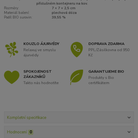
příslušném kontejneru na kov.
Rozměry:
7 × 7 × 2,5 cm
Materiál balení:
plechová dóza
Podíl BIO surovin:
39,55 %
KOUZLO ÁJURVÉDY
DOPRAVA ZDARMA
Relaxuj ve smyslu
PPL/Zásilkovna od 950
ájurvédy
Kč
SPOKOJENOST
GARANTUJEME BIO
ZÁKAZNÍKŮ
Produkty s Bio
Takto nás hodnotíte
certifikátem
Kompletní specifikace
Hodnocení
0