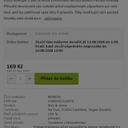
a plní energie s Ben & Anna Krémovým deodorantem Perská limetka!
Přírodní deodorant vás ochrání před nepříjemným zápachem po celý
den, aniž by zatěžoval vaše tělo či planetu. Díky osvěžující vůni perské
limetky vám dodá poci...
celý popis
Dostupnost
DODÁME DO 4 DNŮ
Doba dodání
Zboží Vám můžeme doručit již 13.08.2026 do 1:00.
Stačí, když zboží objednáte nejpozději do
10.08.2026 10:00
169 Kč
140 Kč
bez DPH
Přidat do košíku
Číslo produktu:
BEN033
EAN kód:
4260491220875
Výrobce:
Ben & Anna
Certifikáty:
NaTrue, ICADA Certified, Vegan Society
Podíl přírodních surovin:
100 %
Původ vůně:
přírodní
Země původu:
Vyrobeno v Nizozemsku
Co s obaly:
Pokud prázdnou dózu nevyužijete doma, recyklujte ji v