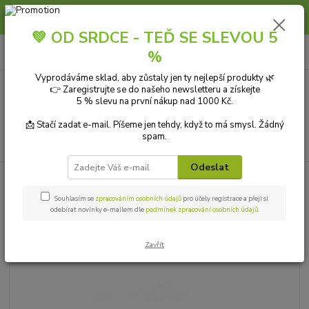
Slunce, koupání a horko dávají vlasům zabrat. Dopřejte jim šetrnou péči s
přírodní vlasovou kosmetikou.
💚 OD SRDCE - TEĎ SE SLEVOU 5
0
ks
+420 606 912 887
CZK
%
za
0,00 Kč
9-18:00 hod.
Vyprodáváme sklad, aby zůstaly jen ty nejlepší produkty 🌿
👉 Zaregistrujte se do našeho newsletteru a získejte
Menu
5 % slevu na první nákup nad 1000 Kč.
📩 Stačí zadat e-mail. Píšeme jen tehdy, když to má smysl. Žádný
spam.
Hledat
Odeslat
Úvod
PŘÍRODNÍ KOSMETIKA
Ben & Anna Přírodní deodorant Perská
limetka 45 g
Souhlasím se
zpracováním osobních údajů
pro účely registrace a přeji si
odebírat novinky e-mailem dle
podmínek zpracování osobních údajů
.
Ben & Anna Přírodní deodorant
Perská limetka 45 g
Zavřít