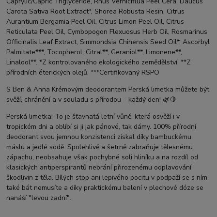
Caprylic/Capric Triglyceride, Rhus Verniciflua Peel Cera, Daucus
Carota Sativa Root Extract*, Shorea Robusta Resin, Citrus
Aurantium Bergamia Peel Oil, Citrus Limon Peel Oil, Citrus
Reticulata Peel Oil, Cymbopogon Flexuosus Herb Oil, Rosmarinus
Officinalis Leaf Extract, Simmondsia Chinensis Seed Oil*, Ascorbyl
Palmitate***, Tocopherol, Citral**, Geraniol**, Limonene**,
Linalool**. *Z kontrolovaného ekologického zemědělství, **Z
přírodních éterických olejů, ***Certifikovaný RSPO
S Ben & Anna Krémovým deodorantem Perská limetka můžete být
svěží, chránění a v souladu s přírodou – každý den! 🌿🍋
Perská limetka! To je šťavnatá letní vůně, která osvěží i v
tropickém dni a oblíbí si ji jak pánové, tak dámy. 100% přírodní
deodorant svou jemnou konzistenci získal díky bambuckému
máslu a jedlé sodě. Spolehlivě a šetrně zabraňuje tělesnému
zápachu, neobsahuje však pochybné soli hliníku a na rozdíl od
klasických antiperspirantů nebrání přirozenému odplavování
škodlivin z těla. Bílých stop ani lepivého pocitu v podpaží se s ním
také bát nemusíte a díky praktickému balení v plechové dóze se
nanáší "levou zadní".