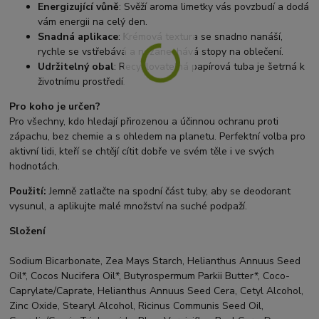
Energizující vůně
: Svěží aroma limetky vás povzbudí a dodá
vám energii na celý den.
Snadná aplikace
: Krémová textura se snadno nanáší,
rychle se vstřebává a nezanechává stopy na oblečení.
Udržitelný obal
: Recyklovatelná papírová tuba je šetrná k
životnímu prostředí.
Pro koho je určen?
Pro všechny, kdo hledají přirozenou a účinnou ochranu proti
zápachu, bez chemie a s ohledem na planetu. Perfektní volba pro
aktivní lidi, kteří se chtějí cítit dobře ve svém těle i ve svých
hodnotách.
Použití:
Jemně zatlačte na spodní část tuby, aby se deodorant
vysunul, a aplikujte malé množství na suché podpaží.
Složení
Sodium Bicarbonate, Zea Mays Starch, Helianthus Annuus Seed
Oil*, Cocos Nucifera Oil*, Butyrospermum Parkii Butter*, Coco-
Caprylate/Caprate, Helianthus Annuus Seed Cera, Cetyl Alcohol,
Zinc Oxide, Stearyl Alcohol, Ricinus Communis Seed Oil,