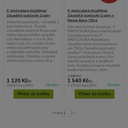
P. Jentschura AlcaWear
P. Jentschura AlcaWear
Zásadité punčochy 2 páry
Zásadité punčochy 2 páry +
Meine Base 750 g
Zdravotní punčochy - zásadité 2
páry Jentschura Použití
Výhodný balíček obsahuje P.
zásaditých punčoch Rozpusťte
JENTSCHURA BasischeStrümpfe
jednu čajovou lžičku zásadité
Zásadité punčochy P.
soli MeineBase v cca ½ litru
JENTSCHURA MeineBase
teplé vody. Do roztoku vložte
zásadito-minerální koupelová
vnitřní zásadité punčochy
sůl 750 g Zásadité punčochy
a důkladně namočte. Důkladně
značky P. Jentschura Úžasná
vyždímejte. Oblečte si mokré
úleva od těžkých nohou. Pro
vnitřní punčochy a přes ně p...
krásně upravené a atraktivní
nohy. Redukují projevy celulitidy,
podporují relaxaci, dobr...
1 640 Kč
1 120 Kč
1 540 Kč
/
ks
/
ks
Skladem
Skladem
926 Kč
bez DPH
1 273 Kč
bez DPH
Přidat do košíku
Přidat do košíku
strana
z 1