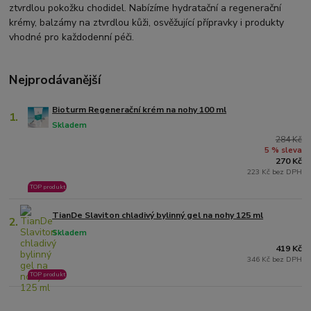
ztvrdlou pokožku chodidel. Nabízíme hydratační a regenerační
krémy, balzámy na ztvrdlou kůži, osvěžující přípravky i produkty
vhodné pro každodenní péči.
Nejprodávanější
Bioturm Regenerační krém na nohy 100 ml
1.
Skladem
284 Kč
5 % sleva
270 Kč
223 Kč bez DPH
TOP produkt
TianDe Slaviton chladivý bylinný gel na nohy 125 ml
2.
Skladem
419 Kč
346 Kč bez DPH
TOP produkt