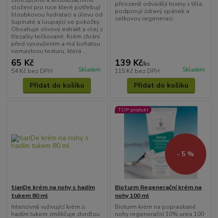
zvlhčujícímu a antioxidačnímu
přirozeně odvádějí toxiny z těla,
složení pro ruce které potřebují
podporují zdravý spánek a
hloubkovou hydrataci a úlevu od
celkovou regeneraci.
šupinaté a loupající se pokožky.
Obsahuje olivový extrakt a olej z
třezalky tečkované. Krém chrání
před vysoušením a má bohatou
nemastnou texturu, která ...
65 Kč
139 Kč
/
ks
Skladem
Skladem
54 Kč
bez DPH
115 Kč
bez DPH
Přidat do košíku
Přidat do košíku
TOP produkt
- 5 %
tianDe krém na nohy s hadím
Bioturm Regenerační krém na
tukem 80 ml
nohy 100 ml
Intenzivně vyživující krém s
Bioturm krém na popraskané
hadím tukem změkčuje ztvrdlou
nohy regenerační 10% urea 100