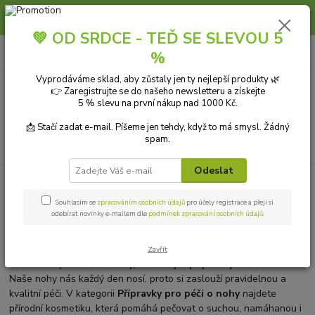
Slunce, koupání a horko dávají vlasům zabrat. Dopřejte jim šetrnou péči s
přírodní vlasovou kosmetikou.
💚 OD SRDCE - TEĎ SE SLEVOU 5
0
ks
+420 606 912 887
CZK
%
za
0,00 Kč
9-18:00 hod.
Vyprodáváme sklad, aby zůstaly jen ty nejlepší produkty 🌿
👉 Zaregistrujte se do našeho newsletteru a získejte
Menu
5 % slevu na první nákup nad 1000 Kč.
📩 Stačí zadat e-mail. Píšeme jen tehdy, když to má smysl. Žádný
spam.
Hledat
Odeslat
Úvod
PŘÍRODNÍ KOSMETIKA
Tělová kosmetika
Péče o nohy a ruce
Souhlasím se
zpracováním osobních údajů
pro účely registrace a přeji si
Péče o nohy a ruce – krémy,
odebírat novinky e-mailem dle
podmínek zpracování osobních údajů
.
balzámy a přípravky na chodidla
Zavřít
Péče o nohy a ruce –
krémy, balzámy a přípravky na chodidla
.
Naše nohy nás každý den nosí, proto si zaslouží pravidelnou a
kvalitní péči. V kategorii
Přípravky pro péči o nohy
najdete
přírodní kosmetiku, která pomáhá pečovat o suchou, namáhanou i