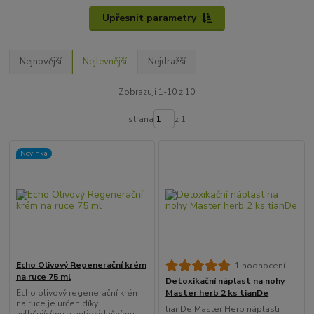
Upřesnit parametry
Nejnovější
Nejlevnější
Nejdražší
Zobrazuji 1-10 z 10
strana
z 1
Novinka
Echo Olivový Regenerační krém
1 hodnocení
na ruce 75 ml
Detoxikační náplast na nohy
Echo olivový regenerační krém
Master herb 2 ks tianDe
na ruce je určen díky
tianDe Master Herb náplasti