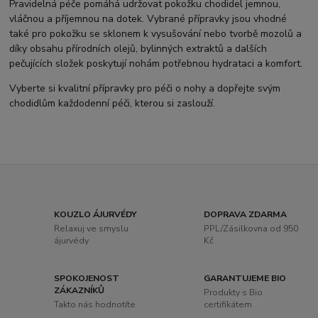
Pravidelná péče pomáhá udržovat pokožku chodidel jemnou,
vláčnou a příjemnou na dotek. Vybrané přípravky jsou vhodné
také pro pokožku se sklonem k vysušování nebo tvorbě mozolů a
díky obsahu přírodních olejů, bylinných extraktů a dalších
pečujících složek poskytují nohám potřebnou hydrataci a komfort.
Vyberte si kvalitní přípravky pro péči o nohy a dopřejte svým
chodidlům každodenní péči, kterou si zaslouží.
KOUZLO ÁJURVÉDY
DOPRAVA ZDARMA
Relaxuj ve smyslu
PPL/Zásilkovna od 950
ájurvédy
Kč
SPOKOJENOST
GARANTUJEME BIO
ZÁKAZNÍKŮ
Produkty s Bio
Takto nás hodnotíte
certifikátem