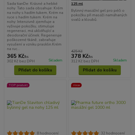
Sada tianDe: Krásné a hebké
125 ml
nohy Tato sada obsahuje: Krém
Bylinný masážní gel pro péči o
na nohy s hadím tukem, Krém na
pokožku při masáži namáhaných
ruce s hadím tukem. Krém na
svalů a kloubů.
nohy: Intenzivně zjemňuje a
vyživuje pokožku, stimuluje
regeneraci, má uklidňující a
deodorační účinek. Regeneruje
poškozené tkáně, zabraňuje
vysušení a vzniku prasklin.Krém
na ruc...
425 Kč
365 Kč
378 Kč
/
ks
/
ks
Skladem
Skladem
302 Kč
bez DPH
312 Kč
bez DPH
Přidat do košíku
Přidat do košíku
TOP produkt
Akce
8 hodnocení
32 hodnocení