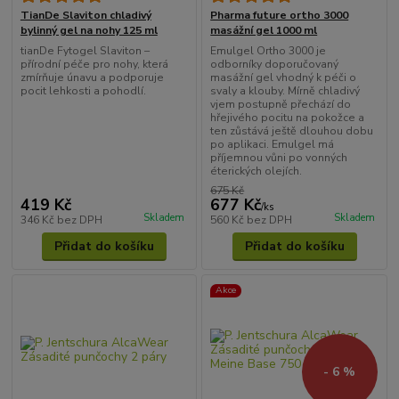
TianDe Slaviton chladivý
Pharma future ortho 3000
bylinný gel na nohy 125 ml
masážní gel 1000 ml
tianDe Fytogel Slaviton –
Emulgel Ortho 3000 je
přírodní péče pro nohy, která
odborníky doporučovaný
zmírňuje únavu a podporuje
masážní gel vhodný k péči o
pocit lehkosti a pohodlí.
svaly a klouby. Mírně chladivý
vjem postupně přechází do
hřejivého pocitu na pokožce a
ten zůstává ještě dlouhou dobu
po aplikaci. Emulgel má
příjemnou vůni po vonných
éterických olejích.
675 Kč
419 Kč
677 Kč
/
ks
Skladem
Skladem
346 Kč
bez DPH
560 Kč
bez DPH
Přidat do košíku
Přidat do košíku
Akce
- 6 %