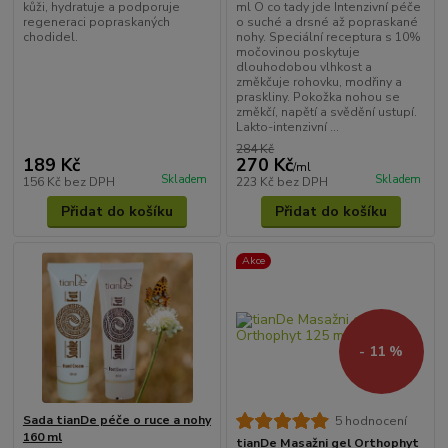
kůži, hydratuje a podporuje
ml O co tady jde Intenzivní péče
regeneraci popraskaných
o suché a drsné až popraskané
chodidel.
nohy. Speciální receptura s 10%
močovinou poskytuje
dlouhodobou vlhkost a
změkčuje rohovku, modřiny a
praskliny. Pokožka nohou se
změkčí, napětí a svědění ustupí.
Lakto-intenzivní ...
284 Kč
189 Kč
270 Kč
/
ml
Skladem
Skladem
156 Kč
bez DPH
223 Kč
bez DPH
Přidat do košíku
Přidat do košíku
Akce
- 11 %
Sada tianDe péče o ruce a nohy
5 hodnocení
160 ml
tianDe Masažni gel Orthophyt