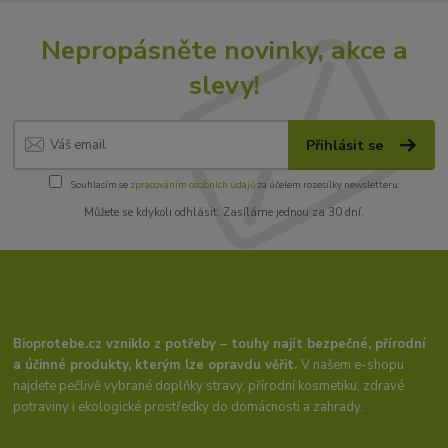
Nepropásněte novinky, akce a
slevy!
Přihlásit se
Souhlasím se
zpracováním osobních údajů
za účelem rozesílky newsletteru.
Můžete se kdykoli odhlásit. Zasíláme jednou za 30 dní.
Bioprotebe.cz vzniklo z potřeby – touhy najít bezpečné, přírodní
a účinné produkty, kterým lze opravdu věřit.
V našem e-shopu
najdete pečlivě vybrané doplňky stravy, přírodní kosmetiku, zdravé
potraviny i ekologické prostředky do domácnosti a zahrady.