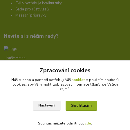
Tělo potřebuje kvalitní tuky
Sada pro růst vlasů
Masážní přípravky
Nevíte si s něčím rady?
Libuše Hejna
+420 606 912 887
Zpracování cookies
9-18:00 hod.
Náš e-shop a partneři potřebují Váš
souhlas
s použitím souborů
info@bioprotebe.cz
cookies, aby Vám mohli zobrazovat informace týkající se Vašich
zájmů.
Souhlasím
Nastavení
Bioprotebe.cz -
Přírodní certifikované produkty
//
Webdesign
: Poradnyweb.cz
Souhlas můžete odmítnout
zde
.
Vytvořeno na
Eshop-rychle.cz