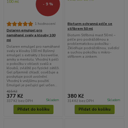
- 9 %
Bioturm ochranná péče se
1 hodnocení
stříbrem 50 ml
Dolaren emulgel pro
Bioturm Stříbrná mast 50 ml –
namáhané svaly a klouby 100
péče pro podrážděnou a
ml
problematickou pokožku -
Dolaren emulgel pro namáhané
Zklidňuje podrážděnou, svědící
svaly a klouby 100 ml Bylinný
a suchou pokožku s mikro-
emulgel s extrakty z boswellie,
stříbrem a zinkem.
arniky a mentolu. Vhodný k péči
o pokožku v oblasti svalů a
kloubů, zvláště po fyzické zátěži.
Gel příjemně chladí, osvěžuje a
poskytuje pocit uvolnění.
Vhodný k vnějšímu použití.
Emulgel je pečující gel určen...
415 Kč
377 Kč
380 Kč
Skladem
Skladem
337 Kč
bez DPH
314 Kč
bez DPH
Přidat do košíku
Přidat do košíku