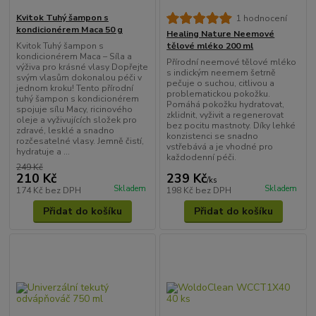
Kvitok Tuhý šampon s
1 hodnocení
kondicionérem Maca 50 g
Healing Nature Neemové
Kvitok Tuhý šampon s
tělové mléko 200 ml
kondicionérem Maca – Síla a
Přírodní neemové tělové mléko
výživa pro krásné vlasy Dopřejte
s indickým neemem šetrně
svým vlasům dokonalou péči v
pečuje o suchou, citlivou a
jednom kroku! Tento přírodní
problematickou pokožku.
tuhý šampon s kondicionérem
Pomáhá pokožku hydratovat,
spojuje sílu Macy, ricinového
zklidnit, vyživit a regenerovat
oleje a vyživujících složek pro
bez pocitu mastnoty. Díky lehké
zdravé, lesklé a snadno
konzistenci se snadno
rozčesatelné vlasy. Jemně čistí,
vstřebává a je vhodné pro
hydratuje a ...
každodenní péči.
249 Kč
210 Kč
239 Kč
/
ks
Skladem
Skladem
174 Kč
bez DPH
198 Kč
bez DPH
Přidat do košíku
Přidat do košíku