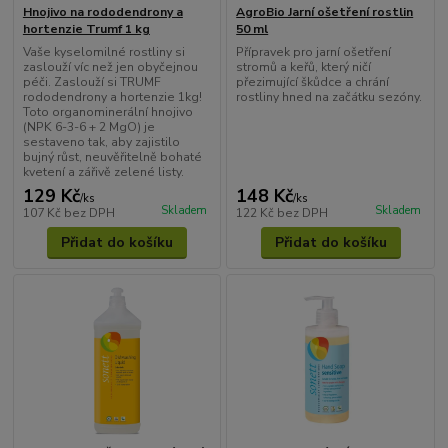
Hnojivo na rododendrony a
AgroBio Jarní ošetření rostlin
hortenzie Trumf 1 kg
50 ml
Vaše kyselomilné rostliny si
Přípravek pro jarní ošetření
zaslouží víc než jen obyčejnou
stromů a keřů, který ničí
péči. Zaslouží si TRUMF
přezimující škůdce a chrání
rododendrony a hortenzie 1kg!
rostliny hned na začátku sezóny.
Toto organominerální hnojivo
(NPK 6-3-6 + 2 MgO) je
sestaveno tak, aby zajistilo
bujný růst, neuvěřitelně bohaté
kvetení a zářivě zelené listy.
129 Kč
148 Kč
/
ks
/
ks
Skladem
Skladem
107 Kč
bez DPH
122 Kč
bez DPH
Přidat do košíku
Přidat do košíku