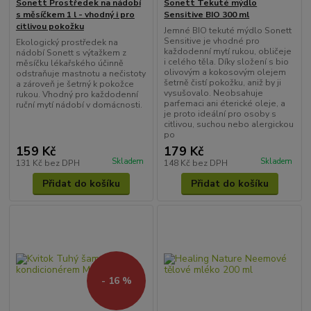
Sonett Prostředek na nádobí
Sonett Tekuté mýdlo
s měsíčkem 1 l - vhodný i pro
Sensitive BIO 300 ml
citlivou pokožku
Jemné BIO tekuté mýdlo Sonett
Sensitive je vhodné pro
Ekologický prostředek na
každodenní mytí rukou, obličeje
nádobí Sonett s výtažkem z
i celého těla. Díky složení s bio
měsíčku lékařského účinně
olivovým a kokosovým olejem
odstraňuje mastnotu a nečistoty
šetrně čistí pokožku, aniž by ji
a zároveň je šetrný k pokožce
vysušovalo. Neobsahuje
rukou. Vhodný pro každodenní
parfemaci ani éterické oleje, a
ruční mytí nádobí v domácnosti.
je proto ideální pro osoby s
citlivou, suchou nebo alergickou
po
159 Kč
179 Kč
Skladem
Skladem
131 Kč
bez DPH
148 Kč
bez DPH
Přidat do košíku
Přidat do košíku
- 16 %