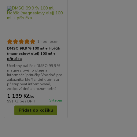
1 hodnocení
DMSO 99,9 % 100 ml + Hořčík
(magnesiový olej) 100 ml +
příručka
Ucelený balíček DMSO 99,9 %,
magnesiového oleje a
informační příručky. Vhodné pro
zákazníky, kteří chtějí k tématu
přistupovat informovaně,
zodpovědně a srozumitelně.
1 199 Kč
/
ks
Skladem
991 Kč
bez DPH
Přidat do košíku