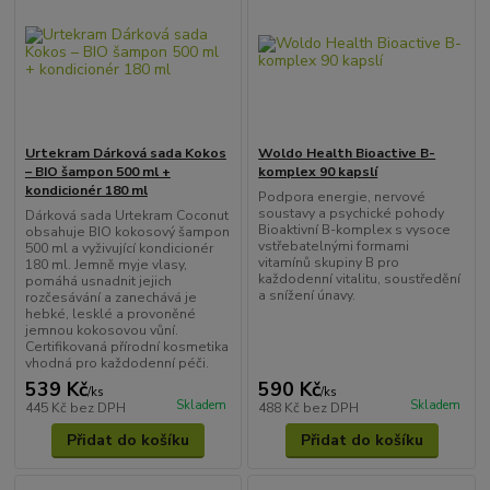
Urtekram Dárková sada Kokos
Woldo Health Bioactive B-
– BIO šampon 500 ml +
komplex 90 kapslí
kondicionér 180 ml
Podpora energie, nervové
soustavy a psychické pohody
Dárková sada Urtekram Coconut
Bioaktivní B-komplex s vysoce
obsahuje BIO kokosový šampon
vstřebatelnými formami
500 ml a vyživující kondicionér
vitamínů skupiny B pro
180 ml. Jemně myje vlasy,
každodenní vitalitu, soustředění
pomáhá usnadnit jejich
a snížení únavy.
rozčesávání a zanechává je
hebké, lesklé a provoněné
jemnou kokosovou vůní.
Certifikovaná přírodní kosmetika
vhodná pro každodenní péči.
539 Kč
590 Kč
/
ks
/
ks
Skladem
Skladem
445 Kč
bez DPH
488 Kč
bez DPH
Přidat do košíku
Přidat do košíku