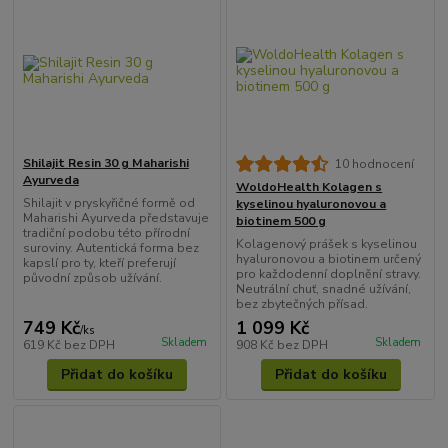
Shilajit Resin 30 g Maharishi
10 hodnocení
Ayurveda
WoldoHealth Kolagen s
Shilajit v pryskyřičné formě od
kyselinou hyaluronovou a
Maharishi Ayurveda představuje
biotinem 500 g
tradiční podobu této přírodní
Kolagenový prášek s kyselinou
suroviny. Autentická forma bez
hyaluronovou a biotinem určený
kapslí pro ty, kteří preferují
pro každodenní doplnění stravy.
původní způsob užívání.
Neutrální chuť, snadné užívání,
bez zbytečných přísad.
749 Kč
1 099 Kč
/
ks
Skladem
Skladem
619 Kč
bez DPH
908 Kč
bez DPH
Přidat do košíku
Přidat do košíku