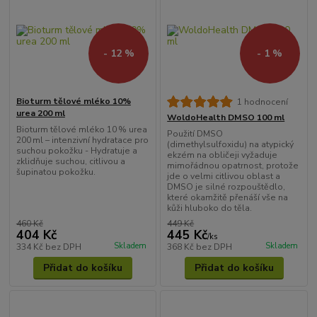
- 12 %
- 1 %
Bioturm tělové mléko 10%
1 hodnocení
urea 200 ml
WoldoHealth DMSO 100 ml
Bioturm tělové mléko 10 % urea
Použití DMSO
200 ml – intenzivní hydratace pro
(dimethylsulfoxidu) na atypický
suchou pokožku - Hydratuje a
ekzém na obličeji vyžaduje
zklidňuje suchou, citlivou a
mimořádnou opatrnost, protože
šupinatou pokožku.
jde o velmi citlivou oblast a
DMSO je silné rozpouštědlo,
které okamžitě přenáší vše na
kůži hluboko do těla.
460 Kč
449 Kč
404 Kč
445 Kč
/
ks
Skladem
Skladem
334 Kč
bez DPH
368 Kč
bez DPH
Přidat do košíku
Přidat do košíku