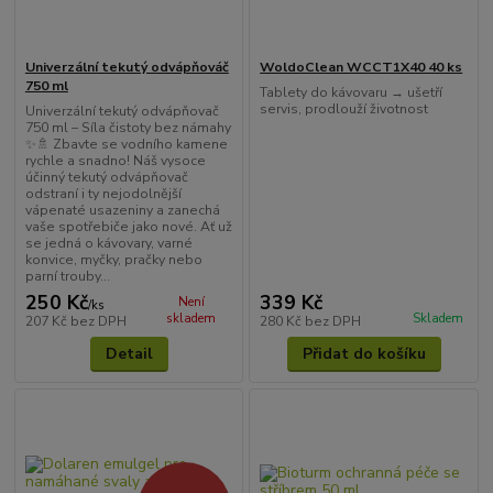
Univerzální tekutý odvápňováč
WoldoClean WCCT1X40 40 ks
750 ml
Tablety do kávovaru → ušetří
servis, prodlouží životnost
Univerzální tekutý odvápňovač
750 ml – Síla čistoty bez námahy
✨🚿 Zbavte se vodního kamene
rychle a snadno! Náš vysoce
účinný tekutý odvápňovač
odstraní i ty nejodolnější
vápenaté usazeniny a zanechá
vaše spotřebiče jako nové. Ať už
se jedná o kávovary, varné
konvice, myčky, pračky nebo
parní trouby...
250 Kč
339 Kč
Není
/
ks
skladem
Skladem
207 Kč
bez DPH
280 Kč
bez DPH
Detail
Přidat do košíku