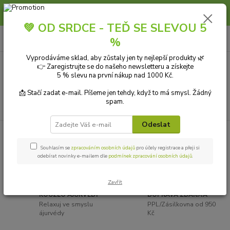
Slunce, koupání a horko dávají vlasům zabrat. Dopřejte jim šetrnou péči s
přírodní vlasovou kosmetikou.
💚 OD SRDCE - TEĎ SE SLEVOU 5
0
ks
+420 606 912 887
CZK
%
za
0,00 Kč
9-18:00 hod.
Vyprodáváme sklad, aby zůstaly jen ty nejlepší produkty 🌿
👉 Zaregistrujte se do našeho newsletteru a získejte
Menu
5 % slevu na první nákup nad 1000 Kč.
📩 Stačí zadat e-mail. Píšeme jen tehdy, když to má smysl. Žádný
spam.
Hledat
Odeslat
Souhlasím se
zpracováním osobních údajů
pro účely registrace a přeji si
odebírat novinky e-mailem dle
podmínek zpracování osobních údajů
.
Zavřít
KOUZLO ÁJURVÉDY
DOPRAVA ZDARMA
Relaxuj ve smyslu
PPL/Zásilkovna od 950
ájurvédy
Kč