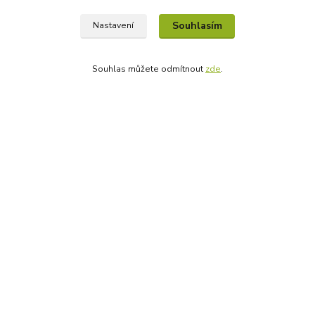
Tělo potřebuje kvalitní tuky
Sada pro růst vlasů
Souhlasím
Nastavení
Masážní přípravky
Souhlas můžete odmítnout
zde
.
Nevíte si s něčím rady?
Libuše Hejna
+420 606 912 887
9-18:00 hod.
info@bioprotebe.cz
Bioprotebe.cz -
Přírodní certifikované produkty
//
Webdesign
: Poradnyweb.cz
Vytvořeno na
Eshop-rychle.cz