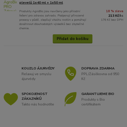
plevelů 1x40 ml + 1x50 ml
Produkty AgroBio jsou navrženy jako přírodní
18 % sleva
řešení pro zdravou zahradu. Podporují přirozené
213 Kč
/
ks
procesy v půdě, zlepšují vitalitu rostlin a pomáhají
176 Kč
bez DPH
dosáhnout dlouhodobých výsledků bez zbytečné
chemie.
Přidat do košíku
KOUZLO ÁJURVÉDY
DOPRAVA ZDARMA
Relaxuj ve smyslu
PPL/Zásilkovna od 950
ájurvédy
Kč
SPOKOJENOST
GARANTUJEME BIO
ZÁKAZNÍKŮ
Produkty s Bio
Takto nás hodnotíte
certifikátem