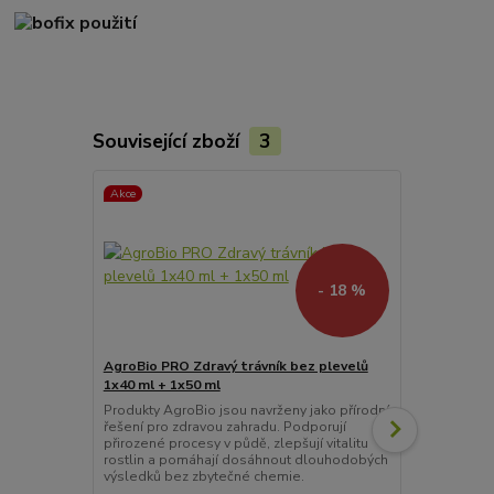
Související zboží
3
Akce
Akce
- 18 %
AgroBio PRO Zdravý trávník bez plevelů
1x40 ml + 1x50 ml
ATAK Sprej 
Produkty AgroBio jsou navrženy jako přírodní
ATAK Sada pr
řešení pro zdravou zahradu. Podporují
(100+100 ml)
přirozené procesy v půdě, zlepšují vitalitu
přípravek kom
rostlin a pomáhají dosáhnout dlouhodobých
AgroBio OPA
výsledků bez zbytečné chemie.
odpuzování k