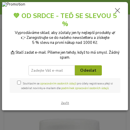
Slunce, koupání a horko dávají vlasům zabrat. Dopřejte jim šetrnou péči s
přírodní vlasovou kosmetikou.
💚 OD SRDCE - TEĎ SE SLEVOU 5
0
ks
+420 606 912 887
CZK
%
za
0,00 Kč
9-18:00 hod.
Vyprodáváme sklad, aby zůstaly jen ty nejlepší produkty 🌿
👉 Zaregistrujte se do našeho newsletteru a získejte
Menu
5 % slevu na první nákup nad 1000 Kč.
📩 Stačí zadat e-mail. Píšeme jen tehdy, když to má smysl. Žádný
spam.
Hledat
Odeslat
Úvod
ZAHRADA A PĚSTOVÁNÍ
Ochrana rostlin
AgroBio Bofix na
plevel 500 ml
Souhlasím se
zpracováním osobních údajů
pro účely registrace a přeji si
odebírat novinky e-mailem dle
podmínek zpracování osobních údajů
.
AgroBio Bofix na plevel 500 ml
Zavřít
TOP produkt