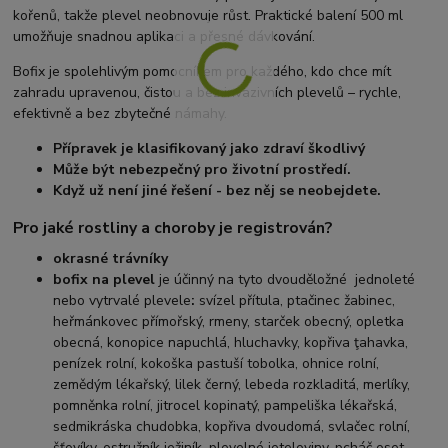
kořenů, takže plevel neobnovuje růst. Praktické balení 500 ml
umožňuje snadnou aplikaci a přesné dávkování.
Bofix je spolehlivým pomocníkem pro každého, kdo chce mít
zahradu upravenou, čistou a bez invazivních plevelů – rychle,
efektivně a bez zbytečné námahy.
Přípravek je klasifikovaný jako zdraví škodlivý
Může být nebezpečný pro životní prostředí.
Když už není jiné řešení - bez něj se neobejdete.
Pro jaké rostliny a choroby je registrován?
okrasné trávníky
bofix na plevel
je účinný na tyto dvouděložné jednoleté
nebo vytrvalé plevele
:
svízel přítula, ptačinec žabinec,
heřmánkovec přímořský, rmeny, starček obecný, opletka
obecná, konopice napuchlá, hluchavky, kopřiva ţahavka,
penízek rolní, kokoška pastuší tobolka, ohnice rolní,
zemědým lékařský, lilek černý, lebeda rozkladitá, merlíky,
pomněnka rolní, jitrocel kopinatý, pampeliška lékařská,
sedmikráska chudobka, kopřiva dvoudomá, svlačec rolní,
šťovíky, ostružník ježiník, plevelné jeteloviny, pcháč oset