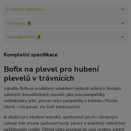
Kompletní specifikace
Hodnocení
0
Související zboží
3
Kompletní specifikace
Bofix na plevel pro hubení
plevelů v trávnících
AgroBio Bofix je osvědčený selektivní herbicid určený k likvidaci
odolných dvouděložných plevelů, jako jsou pampelišky,
sedmikrásky, jetel, jitrocel nebo pampelišky v trávníku. Působí
cíleně – ničí plevel, ale šetří travní porost.
Je ideální pro ošetření trávníků, sportovních ploch i okrasných
zahrad, kde chcete zachovat hustý, zdravý a estetický vzhled bez
nežádoucích rostlin. Účinné látky pronikají do celé rostliny včetně