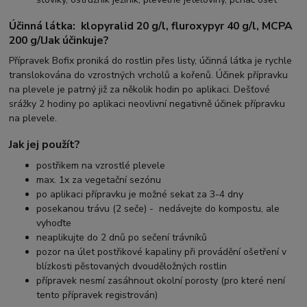
Účinná látka: klopyralid 20 g/l, fluroxypyr 40 g/l, MCPA
200 g/l
Jak účinkuje?
Přípravek Bofix proniká do rostlin přes listy, účinná látka je rychle
translokována do vzrostných vrcholů a kořenů. Účinek přípravku
na plevele je patrný již za několik hodin po aplikaci. Dešťové
srážky 2 hodiny po aplikaci neovlivní negativně účinek přípravku
na plevele.
Jak jej použít?
postřikem na vzrostlé plevele
max. 1x za vegetační sezónu
po aplikaci přípravku je možné sekat za 3-4 dny
posekanou trávu (2 seče) - nedávejte do kompostu, ale
vyhoďte
neaplikujte do 2 dnů po sečení trávníků
pozor na úlet postřikové kapaliny při provádění ošetření v
blízkosti pěstovaných dvouděložných rostlin
přípravek nesmí zasáhnout okolní porosty (pro které není
tento přípravek registrován)