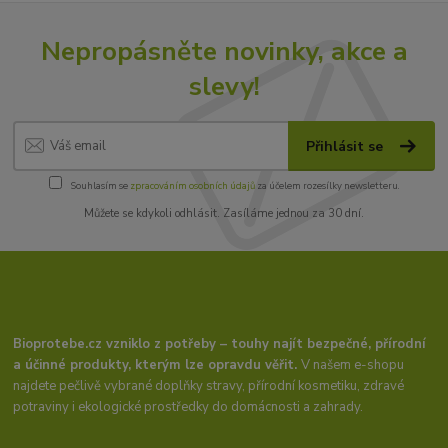
Nepropásněte novinky, akce a
slevy!
Přihlásit se
Souhlasím se
zpracováním osobních údajů
za účelem rozesílky newsletteru.
Můžete se kdykoli odhlásit. Zasíláme jednou za 30 dní.
Bioprotebe.cz vzniklo z potřeby – touhy najít bezpečné, přírodní
a účinné produkty, kterým lze opravdu věřit.
V našem e-shopu
najdete pečlivě vybrané doplňky stravy, přírodní kosmetiku, zdravé
potraviny i ekologické prostředky do domácnosti a zahrady.