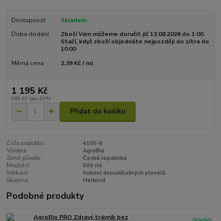
Dostupnost
Skladem
Doba dodání
Zboží Vám můžeme doručit již 13.08.2026 do 1:00.
Stačí, když zboží objednáte nejpozději do zítra do
10:00
Měrná cena
2,39 Kč / ml
1 195 Kč
988 Kč
bez DPH
Přidat do košíku
Číslo produktu:
4105-6
Výrobce:
AgroBio
Země původu:
Česká republika
Množství:
500 ml
Indikace:
hubení dvouděložných plevelů
Skupina:
Herbicid
Podobné produkty
AgroBio PRO Zdravý trávník bez
Skladem