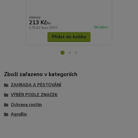
chatách či dě
vytvořený po
dlouhodobo
259 Kč
262 Kč
213 Kč
100 Kč
/
ks
/
ks
Skladem
176 Kč
bez DPH
83 Kč
bez D
Přidat do košíku
Zboží zařazeno v kategoriích
ZAHRADA A PĚSTOVÁNÍ
VÝBĚR PODLE ZNAČEK
Ochrana rostlin
AgroBio