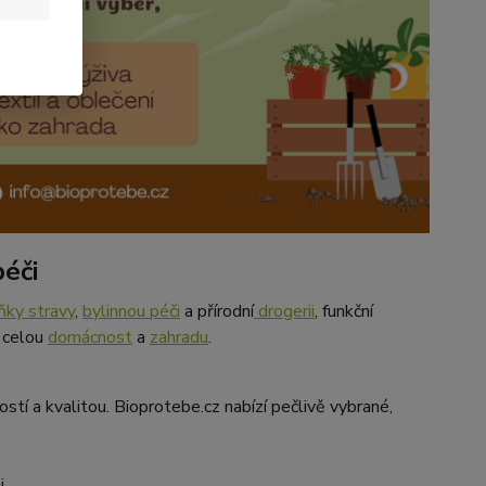
péči
ňky stravy
,
bylinnou péči
a přírodní
drogerii
, funkční
a celou
domácnost
a
zahradu
.
stí a kvalitou. Bioprotebe.cz nabízí pečlivě vybrané,
i