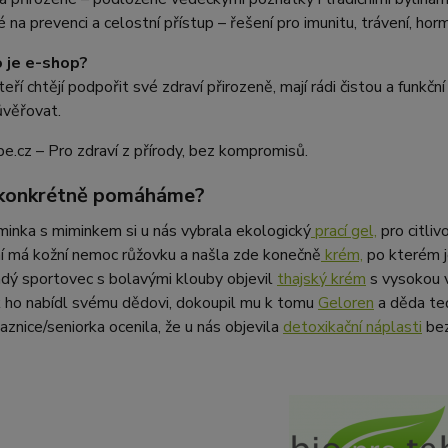
na prevenci a celostní přístup – řešení pro imunitu, trávení, hor
 je e-shop?
 kteří chtějí podpořit své zdraví přirozeně, mají rádi čistou a fun
věřovat.
e.cz – Pro zdraví z přírody, bez kompromisů.
 konkrétně pomáháme?
inka s miminkem si u nás vybrala ekologický
prací gel,
pro citli
í má kožní nemoc růžovku a našla zde konečně
krém,
po kterém je
dý sportovec s bolavými klouby objevil
thajský krém
s vysokou v
 ho nabídl svému dědovi, dokoupil mu k tomu
Geloren
a děda teď
aznice/seniorka ocenila, že u nás objevila
detoxikační náplasti
bez