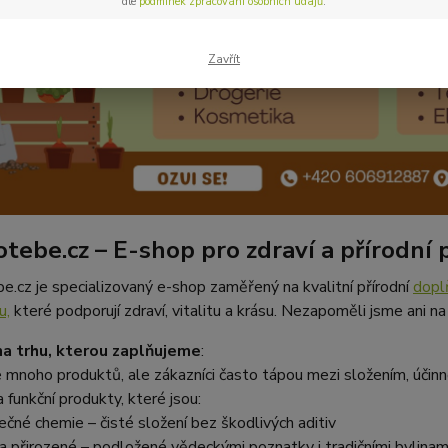
dle
podmínek zpracování osobních údajů
.
Zavřít
otebe.cz – E-shop pro zdraví a přírodní 
e.cz je specializovaný e-shop zaměřený na kvalitní přírodní
dopl
u,
které podporují zdraví, vitalitu a krásu. Nezapoměli jsme ani n
a trhu, kterou zaplňujeme
:
e mnoho produktů, ale zákazníci často tápou mezi složením, účinno
 funkční produkty, které jsou:
čné chemie – čisté složení bez škodlivých aditiv
 a přirozené – podložené vědeckými poznatky i tradičními bylinam