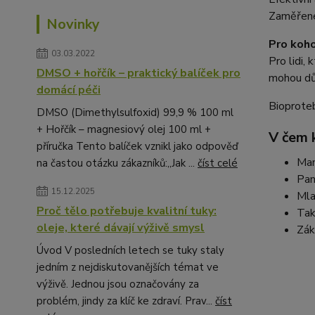
Zaměřené 
Novinky
Pro koho
03.03.2022
Pro lidi,
DMSO + hořčík – praktický balíček pro
mohou dů
domácí péči
Bioproteb
DMSO (Dimethylsulfoxid) 99,9 % 100 ml
+ Hořčík – magnesiový olej 100 ml +
V čem
příručka Tento balíček vznikl jako odpověď
Mam
na častou otázku zákazníků:„Jak ...
číst celé
Pan
15.12.2025
Mla
Proč tělo potřebuje kvalitní tuky:
Tak
oleje, které dávají výživě smysl
Zák
Úvod V posledních letech se tuky staly
jedním z nejdiskutovanějších témat ve
výživě. Jednou jsou označovány za
problém, jindy za klíč ke zdraví. Prav...
číst