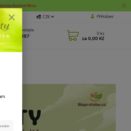
lasovou kosmetikou.
Přihlášení
CZK
 si rady? Zavolejte.
0
ks
 606 912 887
za
0,00 Kč
0 hod.
am.
-mailem