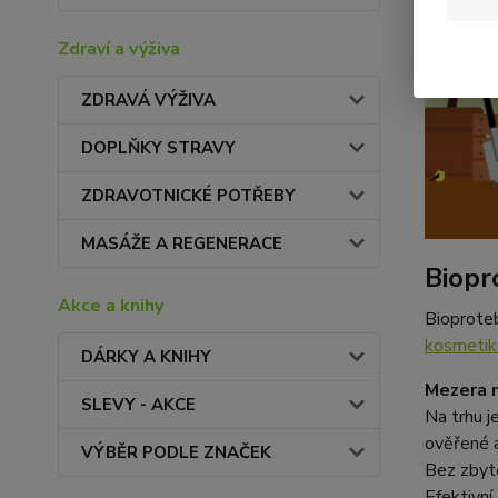
Zdraví a výživa
ZDRAVÁ VÝŽIVA
DOPLŇKY STRAVY
ZDRAVOTNICKÉ POTŘEBY
MASÁŽE A REGENERACE
Biopr
Akce a knihy
Bioproteb
kosmetik
DÁRKY A KNIHY
Mezera n
SLEVY - AKCE
Na trhu j
ověřené a
VÝBĚR PODLE ZNAČEK
Bez zbyte
Efektivní