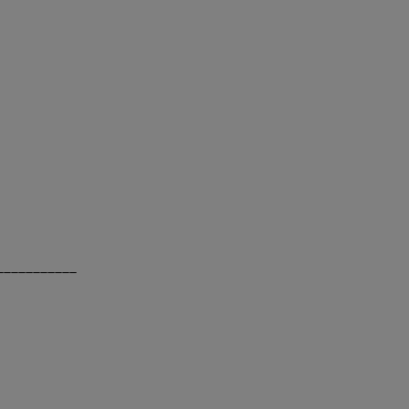
___________