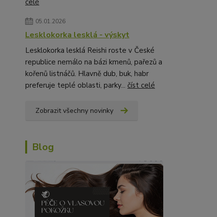
celé
05.01.2026
Lesklokorka lesklá - výskyt
Lesklokorka lesklá Reishi roste v České
republice nemálo na bázi kmenů, pařezů a
kořenů listnáčů. Hlavně dub, buk, habr
preferuje teplé oblasti, parky...
číst celé
Zobrazit všechny novinky
Blog