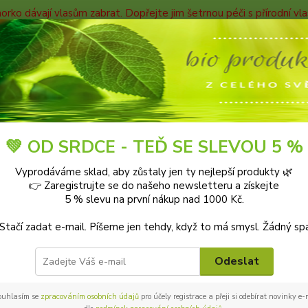
horko dávají vlasům zabrat. Dopřejte jim šetrnou péči s přírodní v
TAKTY
Blog
Nevíte
Hledat
+420
9-18:0
O nás
💚 OD SRDCE - TEĎ SE SLEVOU 5 %
Vyprodáváme sklad, aby zůstaly jen ty nejlepší produkty 🌿
s
👉 Zaregistrujte se do našeho newsletteru a získejte
5 % slevu na první nákup nad 1000 Kč.
 Stačí zadat e-mail. Píšeme jen tehdy, když to má smysl. Žádný sp
Odeslat
ouhlasím se
zpracováním osobních údajů
pro účely registrace a přeji si odebírat novinky e