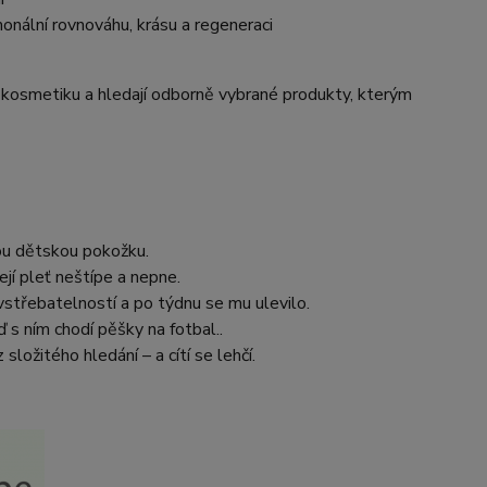
monální rovnováhu, krásu a regeneraci
kční kosmetiku a hledají odborně vybrané produkty, kterým
vou dětskou pokožku.
jí pleť neštípe a nepne.
střebatelností a po týdnu se mu ulevilo.
 s ním chodí pěšky na fotbal..
 složitého hledání – a cítí se lehčí.