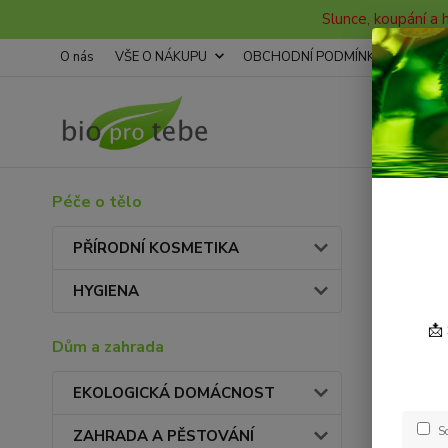
Slunce, koupání a 
O nás
VŠE O NÁKUPU
OBCHODNÍ PODMÍNKY
KON
Péče o tělo
Úvod
PŘÍRODNÍ KOSMETIKA
O ná
HYGIENA
📩
Dům a zahrada
EKOLOGICKÁ DOMÁCNOST
S
ZAHRADA A PĚSTOVÁNÍ