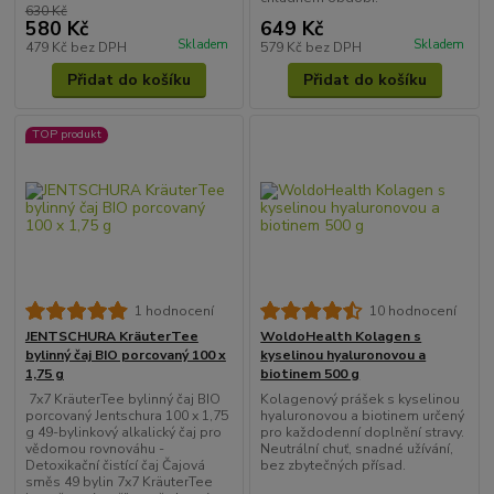
630 Kč
580 Kč
649 Kč
Skladem
Skladem
479 Kč
bez DPH
579 Kč
bez DPH
Přidat do košíku
Přidat do košíku
TOP produkt
1 hodnocení
10 hodnocení
JENTSCHURA KräuterTee
WoldoHealth Kolagen s
bylinný čaj BIO porcovaný 100 x
kyselinou hyaluronovou a
1,75 g
biotinem 500 g
7x7 KräuterTee bylinný čaj BIO
Kolagenový prášek s kyselinou
porcovaný Jentschura 100 x 1,75
hyaluronovou a biotinem určený
g 49-bylinkový alkalický čaj pro
pro každodenní doplnění stravy.
vědomou rovnováhu -
Neutrální chuť, snadné užívání,
Detoxikační čistící čaj Čajová
bez zbytečných přísad.
směs 49 bylin 7x7 KräuterTee