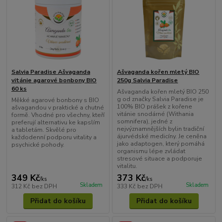
Salvia Paradise Ašvaganda
Ašvaganda kořen mletý BIO
vitánie agarové bonbony BIO
250g Salvia Paradise
60 ks
Ašvaganda kořen mletý BIO 250
g od značky Salvia Paradise je
Měkké agarové bonbony s BIO
100% BIO prášek z kořene
ašvagandou v praktické a chutné
vitánie snodárné (Withania
formě. Vhodné pro všechny, kteří
somnifera), jedné z
preferují alternativu ke kapslím
nejvýznamnějších bylin tradiční
a tabletám. Skvělé pro
ájurvédské medicíny. Je ceněna
každodenní podporu vitality a
jako adaptogen, který pomáhá
psychické pohody.
organismu lépe zvládat
stresové situace a podporuje
vitalitu.
349 Kč
373 Kč
/
ks
/
ks
Skladem
Skladem
312 Kč
bez DPH
333 Kč
bez DPH
Přidat do košíku
Přidat do košíku