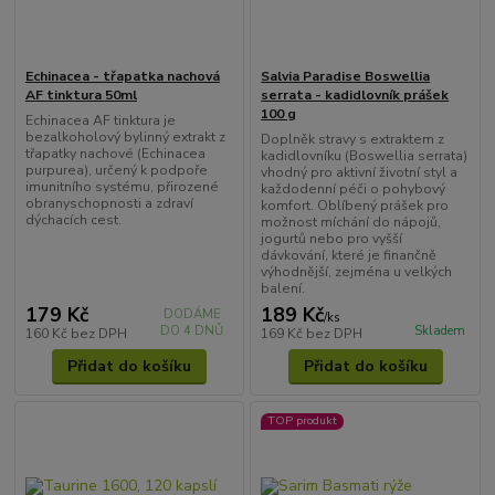
Echinacea - třapatka nachová
Salvia Paradise Boswellia
AF tinktura 50ml
serrata - kadidlovník prášek
100 g
Echinacea AF tinktura je
bezalkoholový bylinný extrakt z
Doplněk stravy s extraktem z
třapatky nachové (Echinacea
kadidlovníku (Boswellia serrata)
purpurea), určený k podpoře
vhodný pro aktivní životní styl a
imunitního systému, přirozené
každodenní péči o pohybový
obranyschopnosti a zdraví
komfort. Oblíbený prášek pro
dýchacích cest.
možnost míchání do nápojů,
jogurtů nebo pro vyšší
dávkování, které je finančně
výhodnější, zejména u velkých
balení.
179 Kč
189 Kč
DODÁME
/
ks
DO 4 DNŮ
Skladem
160 Kč
bez DPH
169 Kč
bez DPH
Přidat do košíku
Přidat do košíku
TOP produkt