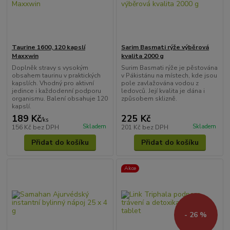
Taurine 1600, 120 kapslí
Sarim Basmati rýže výběrová
Maxxwin
kvalita 2000 g
Doplněk stravy s vysokým
Surim Basmati rýže je pěstována
obsahem taurinu v praktických
v Pákistánu na místech, kde jsou
kapslích. Vhodný pro aktivní
pole zavlažována vodou z
jedince i každodenní podporu
ledovců. Její kvalita je dána i
organismu. Balení obsahuje 120
způsobem sklizně.
kapslí.
189 Kč
225 Kč
/
ks
Skladem
Skladem
156 Kč
bez DPH
201 Kč
bez DPH
Přidat do košíku
Přidat do košíku
Akce
- 26 %