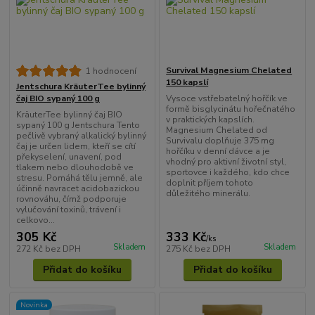
Survival Magnesium Chelated
1 hodnocení
150 kapslí
Jentschura KräuterTee bylinný
Vysoce vstřebatelný hořčík ve
čaj BIO sypaný 100 g
formě bisglycinátu hořečnatého
KräuterTee bylinný čaj BIO
v praktických kapslích.
sypaný 100 g Jentschura Tento
Magnesium Chelated od
pečlivě vybraný alkalický bylinný
Survivalu doplňuje 375 mg
čaj je určen lidem, kteří se cítí
hořčíku v denní dávce a je
překyselení, unavení, pod
vhodný pro aktivní životní styl,
tlakem nebo dlouhodobě ve
sportovce i každého, kdo chce
stresu. Pomáhá tělu jemně, ale
doplnit příjem tohoto
účinně navracet acidobazickou
důležitého minerálu.
rovnováhu, čímž podporuje
vylučování toxinů, trávení i
celkovo...
305 Kč
333 Kč
/
ks
Skladem
Skladem
272 Kč
bez DPH
275 Kč
bez DPH
Přidat do košíku
Přidat do košíku
Novinka