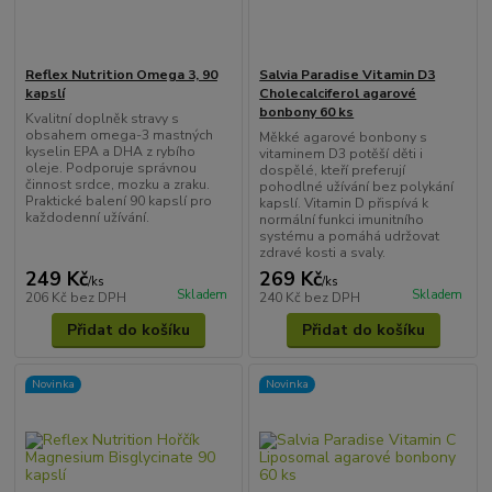
Reflex Nutrition Omega 3, 90
Salvia Paradise Vitamin D3
kapslí
Cholecalciferol agarové
bonbony 60 ks
Kvalitní doplněk stravy s
obsahem omega-3 mastných
Měkké agarové bonbony s
kyselin EPA a DHA z rybího
vitaminem D3 potěší děti i
oleje. Podporuje správnou
dospělé, kteří preferují
činnost srdce, mozku a zraku.
pohodlné užívání bez polykání
Praktické balení 90 kapslí pro
kapslí. Vitamin D přispívá k
každodenní užívání.
normální funkci imunitního
systému a pomáhá udržovat
zdravé kosti a svaly.
249 Kč
269 Kč
/
ks
/
ks
Skladem
Skladem
206 Kč
bez DPH
240 Kč
bez DPH
Přidat do košíku
Přidat do košíku
Novinka
Novinka