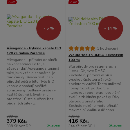
Akce
Akce
- 5 %
- 14 %
Ašvaganda - bylinné kapsle BIO
1 hodnocení
120 ks Salvia Paradise
WoldoHealth DMSO Zechstein
Ašvaganda – přírodní doplněk
100 ml
na koncentraci Co to je
Síla přírody pro regeneraci a
ašvaganda? Ašvaganda, známá
úlevu! Objevte DMSO
také jako vitánie snodárná, je
Zechstein, přírodní elixír s
tradičně využívaná rostlina v
vysokou čistotou a širokým
přírodní péči o tělo. Tyto BIO
spektrem využití. Tento unikátní
kapsle obsahují pečlivě
nosný roztok podporuje
zpracovaný rostlinný prášek v
hlubokou regeneraci, uvolnění
kvalitě šetrné k životnímu
svalů a zklidnění pokožky. Díky
prostředí. Čisté složení bez
původu z prastarého
přidaných látek z...
Zechsteinského moře přináší
maximální kvalitu a účinnos...
399 Kč
486 Kč
379 Kč
416 Kč
/
ks
/
ks
Skladem
Skladem
338 Kč
bez DPH
344 Kč
bez DPH