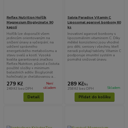
Reflex Nutrition Hořčík
Salvia Paradise Vitamin C
Magnesium Bisglycinate 90
Liposomal agarové bonbony 60
kapslí
ks
Hořčík lze doporučit všem
Inovativní agarové bonbony s
jedincům orientovaným na
lipozomálním vitaminem C. Díky
snížení únavy a vyčerpání, na
měkké konzistenci jsou vhodné
udržení správného
pro děti, seniory i všechny, kteří
energetického metabolismu a
neradi polykají tablety. Vitamin C
stavu svalů a kostí. Vysoká
podporuje imunitní systém a
kvalita garantovaná značkou
pomáhá snižovat únavu.
Reflex Nutrition, původ a čistota
použité složky + minimum
balastních aditiv. Bisglycinát
hořečnatý je chelátovanou a...
279 Kč
289 Kč
Není
/
ks
skladem
Skladem
249 Kč
bez DPH
258 Kč
bez DPH
Detail
Přidat do košíku