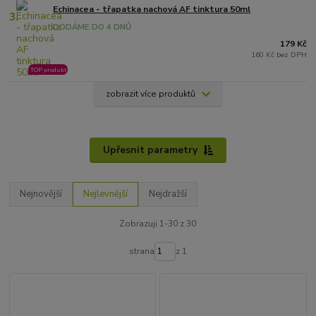
Echinacea - třapatka nachová AF tinktura 50ml
3.
DODÁME DO 4 DNŮ
179 Kč
160 Kč bez DPH
TOP produkt
zobrazit více produktů
Upřesnit parametry
Nejnovější
Nejlevnější
Nejdražší
Zobrazuji 1-30 z 30
strana
z 1