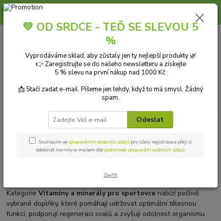
Slunce, koupání a horko dávají vlasům zabrat. Dopřejte jim šetrnou péči s
přírodní vlasovou kosmetikou.
💚 OD SRDCE - TEĎ SE SLEVOU 5
0
ks
+420 606 912 887
CZK
%
za
0,00 Kč
9-18:00 hod.
Vyprodáváme sklad, aby zůstaly jen ty nejlepší produkty 🌿
👉 Zaregistrujte se do našeho newsletteru a získejte
Menu
5 % slevu na první nákup nad 1000 Kč.
📩 Stačí zadat e-mail. Píšeme jen tehdy, když to má smysl. Žádný
spam.
Hledat
Odeslat
Úvod
ZDRAVÁ VÝŽIVA
Sportovní výživa
Vitamíny a minerály pro
sportovce
Souhlasím se
zpracováním osobních údajů
pro účely registrace a přeji si
odebírat novinky e-mailem dle
podmínek zpracování osobních údajů
.
Vitamíny a minerály pro aktivní
sportovní život
Zavřít
Kategorie
Vitamíny a minerály pro sportovce
nabízí pečlivě
vybrané doplňky, které pomáhají udržovat optimální tělesnou
funkci, podporují regeneraci svalů a zvyšují odolnost organismu