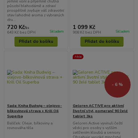
jemně voní a příjemně chutná
působí blahodárně a zdraví
prospěšně zvyšuje váš zdravotní
stav lahodné aroma z vybraných
dru...
720 Kč
1 099 Kč
/
ks
Skladem
Skladem
643 Kč
bez DPH
908 Kč
bez DPH
Přidat do košíku
Přidat do košíku
Akce
- 6 %
Sada: Kniha Budwig – olejovo-
Geloren ACTIVE pro aktivní
bílkovinová strava + Krill Oil
životní styl, pomeranč 90 želé
Superba
tablet 3ks
Balíček: Oleje, bílkoviny a
Geloren Active vyvinuli čeští
rovnováha těla
vědci pro osoby s vyšším
zatížením kloubů a seniory.
Obsahuje vysoké množství