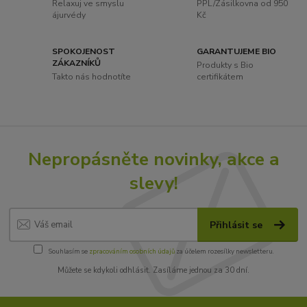
Relaxuj ve smyslu
PPL/Zásilkovna od 950
ájurvédy
Kč
SPOKOJENOST
GARANTUJEME BIO
ZÁKAZNÍKŮ
Produkty s Bio
Takto nás hodnotíte
certifikátem
Nepropásněte novinky, akce a
slevy!
Přihlásit se
Souhlasím se
zpracováním osobních údajů
za účelem rozesílky newsletteru.
Můžete se kdykoli odhlásit. Zasíláme jednou za 30 dní.