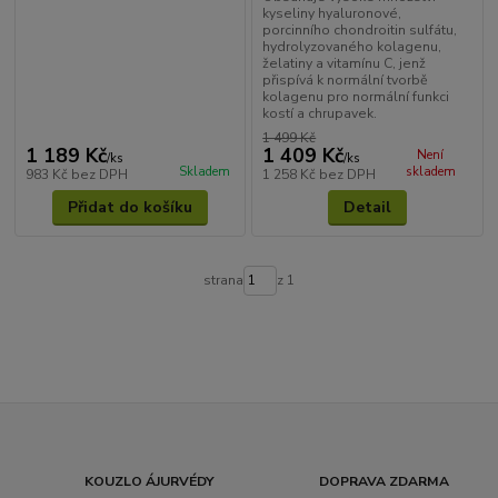
kyseliny hyaluronové,
porcinního chondroitin sulfátu,
hydrolyzovaného kolagenu,
želatiny a vitamínu C, jenž
přispívá k normální tvorbě
kolagenu pro normální funkci
kostí a chrupavek.
1 499 Kč
1 189 Kč
1 409 Kč
Není
/
ks
/
ks
Skladem
skladem
983 Kč
bez DPH
1 258 Kč
bez DPH
Přidat do košíku
Detail
strana
z 1
KOUZLO ÁJURVÉDY
DOPRAVA ZDARMA