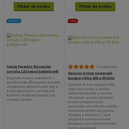
Přidat do košíku
Přidat do košíku
Novinka
Akce
Salvia Paradise Boswellia
2 hodnocení
serrata 120 kapslí kadidlovník
Geloren Active pomeranč
Doplněk stravy s extraktem z
kloubní výživa 400 g 90 želé
kadidlovníku (Boswellia serrata)
Geloren Active vyvinuli čeští
vhodný pro aktivní životní styl a
vědci pro osoby s vyšším
každodenní péči o pohybový
zatížením kloubů a seniory.
komfort. Praktické kapsle pro
Obsahuje vysoké množství
snadné užívání.
kyseliny hyaluronové,
porcinního chondroitin sulfátu,
hydrolyzovaného kolagenu,
želatiny a vitamínu C, jenž
přispívá k normální tvorbě
kolagenu pro normální funkci
kostí a chrupavek.