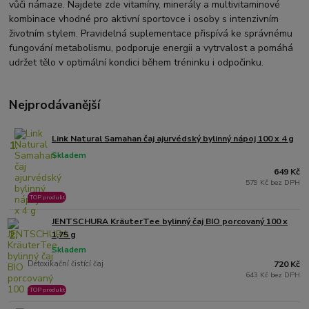
vůči námaze. Najdete zde vitamíny, minerály a multivitaminové
kombinace vhodné pro aktivní sportovce i osoby s intenzivním
životním stylem. Pravidelná suplementace přispívá ke správnému
fungování metabolismu, podporuje energii a vytrvalost a pomáhá
udržet tělo v optimální kondici během tréninku i odpočinku.
Nejprodávanější
Link Natural Samahan čaj ajurvédský bylinný nápoj 100 x 4 g
1.
Skladem
649 Kč
579 Kč bez DPH
TOP produkt
JENTSCHURA KräuterTee bylinný čaj BIO porcovaný 100 x
2.
1,75 g
Skladem
Detoxikační čistící čaj
720 Kč
643 Kč bez DPH
TOP produkt