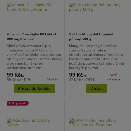
Vitamin C se šípky 60 tablet
Sattva Mung dal loupaný
800 mg Prom-in
půlený 500 g
Silná dávka vitamínu C pro
Mung dal loupaný půlený od
imunitu a vitalitu 💚 800 mg
značky Sattva je lehce
vitamínu C se šípky pro podporu
stravitelná luštěnina vhodná pro
obranyschopnosti, snížení únavy
každodenní vaření. Skvěle se
a ochranu buněk před
hodí do polévek, kaší i tradičních
oxidativním stresem.
indických pokrmů.
99 Kč
99 Kč
Není
/
ks
/
ks
Skladem
skladem
88 Kč
bez DPH
82 Kč
bez DPH
Přidat do košíku
Detail
TOP produkt