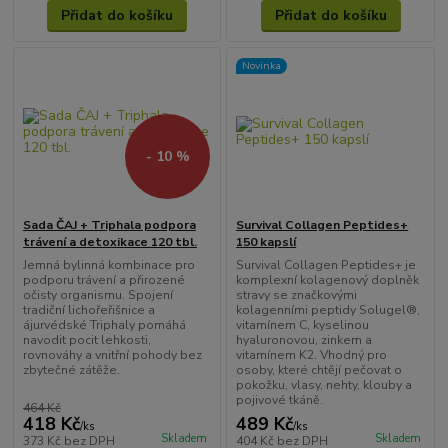
Přidat do košíku
Přidat do košíku
Novinka
- 10 %
Sada ČAJ + Triphala podpora
Survival Collagen Peptides+
trávení a detoxikace 120 tbl.
150 kapslí
Jemná bylinná kombinace pro
Survival Collagen Peptides+ je
podporu trávení a přirozené
komplexní kolagenový doplněk
očisty organismu. Spojení
stravy se značkovými
tradiční lichořeřišnice a
kolagenními peptidy Solugel®,
ájurvédské Triphaly pomáhá
vitamínem C, kyselinou
navodit pocit lehkosti,
hyaluronovou, zinkem a
rovnováhy a vnitřní pohody bez
vitamínem K2. Vhodný pro
zbytečné zátěže.
osoby, které chtějí pečovat o
pokožku, vlasy, nehty, klouby a
pojivové tkáně.
464 Kč
418 Kč
489 Kč
/
ks
/
ks
Skladem
Skladem
373 Kč
bez DPH
404 Kč
bez DPH