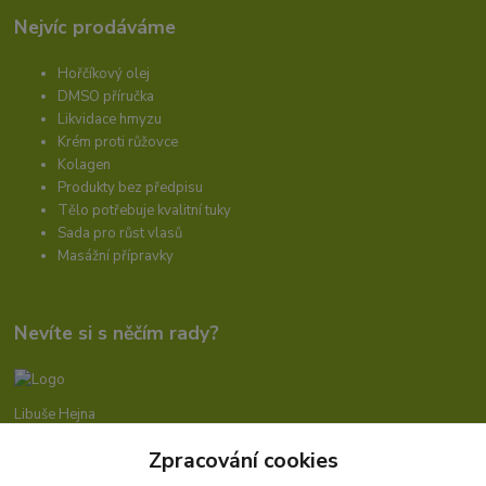
Nejvíc prodáváme
Hořčíkový olej
DMSO příručka
Likvidace hmyzu
Krém proti růžovce
Kolagen
Produkty bez předpisu
Tělo potřebuje kvalitní tuky
Sada pro růst vlasů
Masážní přípravky
Nevíte si s něčím rady?
Libuše Hejna
+420 606 912 887
Zpracování cookies
9-18:00 hod.