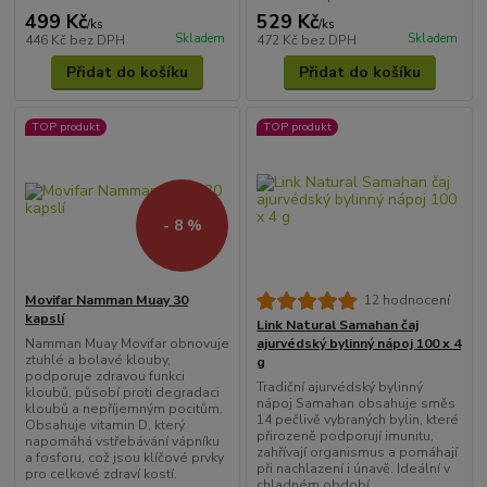
499 Kč
529 Kč
/
ks
/
ks
Skladem
Skladem
446 Kč
bez DPH
472 Kč
bez DPH
Přidat do košíku
Přidat do košíku
TOP produkt
TOP produkt
- 8 %
Movifar Namman Muay 30
12 hodnocení
kapslí
Link Natural Samahan čaj
Namman Muay Movifar obnovuje
ajurvédský bylinný nápoj 100 x 4
ztuhlé a bolavé klouby,
g
podporuje zdravou funkci
Tradiční ajurvédský bylinný
kloubů, působí proti degradaci
nápoj Samahan obsahuje směs
kloubů a nepříjemným pocitům.
14 pečlivě vybraných bylin, které
Obsahuje vitamin D, který
přirozeně podporují imunitu,
napomáhá vstřebávání vápníku
zahřívají organismus a pomáhají
a fosforu, což jsou klíčové prvky
při nachlazení i únavě. Ideální v
pro celkové zdraví kostí.
chladném období.