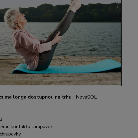
rcuma longa dostupnou na trhu
- NovaSOL
u
ímému kontaktu chrupavek
í chrupavky