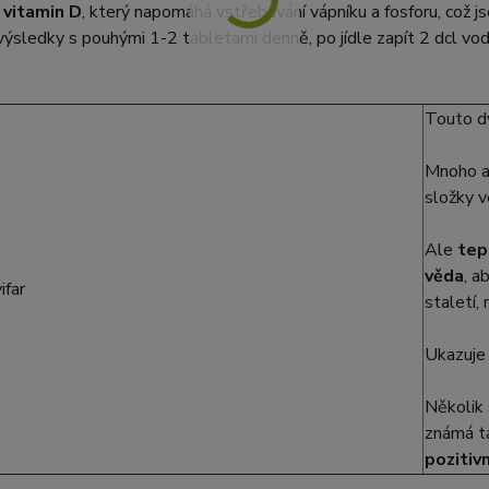
e
vitamin D
, který napomáhá vstřebávání vápníku a fosforu, což js
výsledky s pouhými 1-2 tabletami denně, po jídle zapít 2 dcl vo
Touto dv
Mnoho as
složky ve
Ale
tep
věda
, a
staletí,
Ukazuje
Několik 
známá ta
pozitiv