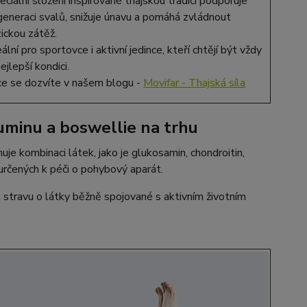
eciální složení inspirované thajskou tradicí podporuje
generaci svalů, snižuje únavu a pomáhá zvládnout
zickou zátěž.
eální pro sportovce i aktivní jedince, kteří chtějí být vždy
ejlepší kondici.
ce se dozvíte v našem blogu -
Movifar - Thajská síla
uminu a boswellie na trhu
e kombinaci látek, jako je glukosamin, chondroitin,
určených k péči o pohybový aparát.
 stravu o látky běžně spojované s aktivním životním