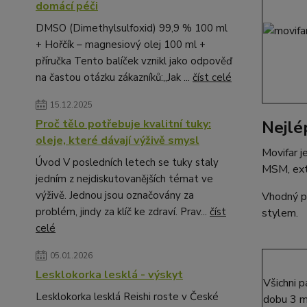
domácí péči
DMSO (Dimethylsulfoxid) 99,9 % 100 ml
+ Hořčík – magnesiový olej 100 ml +
příručka Tento balíček vznikl jako odpověď
na častou otázku zákazníků:„Jak ...
číst celé
15.12.2025
Proč tělo potřebuje kvalitní tuky:
Nejlé
oleje, které dávají výživě smysl
Movifar j
Úvod V posledních letech se tuky staly
MSM, extr
jedním z nejdiskutovanějších témat ve
výživě. Jednou jsou označovány za
Vhodný pr
problém, jindy za klíč ke zdraví. Prav...
číst
stylem.
celé
05.01.2026
Lesklokorka lesklá - výskyt
Všichni p
Lesklokorka lesklá Reishi roste v České
dobu 3 m