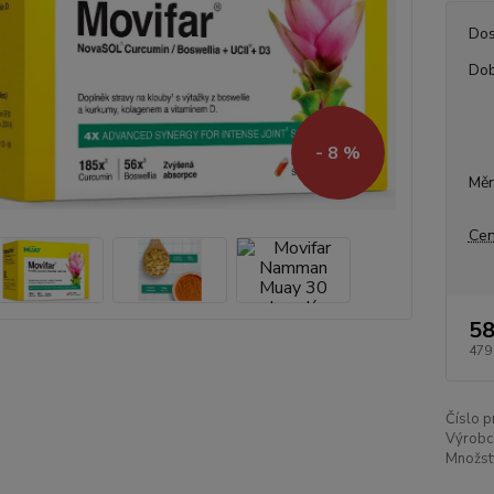
Dos
Dob
- 8 %
Měr
Cen
58
479
Číslo p
Výrobc
Množstv