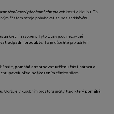
vat tření mezi plochami chrupavek
kostí v kloubu. To
livým částem stroje pohybovat se bez zadrhávání.
astní krevní zásobení. Tyto živiny jsou nezbytné
vat odpadní produkty
. To je důležité pro udržení
 běháte,
pomáhá absorbovat určitou část nárazu a
a chrupavek před poškozením
těmito silami.
bu
. Udržuje v kloubním prostoru určitý tlak, který
pomáhá