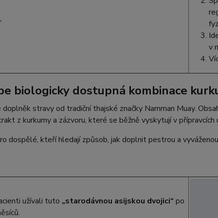
Sp
re
fy
Id
v n
Ví
pe biologicky dostupná kombinace kurk
e doplněk stravy od tradiční thajské značky Namman Muay. Obsahuj
akt z kurkumy a zázvoru, které se běžně vyskytují v přípravcích 
o dospělé, kteří hledají způsob, jak doplnit pestrou a vyváženou
acienti užívali tuto
„starodávnou asijskou dvojici“
po
ěsíců.