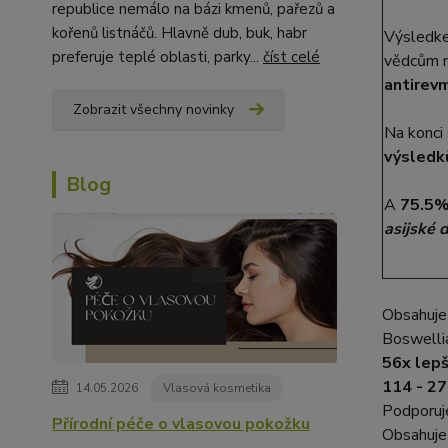
republice nemálo na bázi kmenů, pařezů a
kořenů listnáčů. Hlavně dub, buk, habr
Výsledk
preferuje teplé oblasti, parky...
číst celé
vědcům n
antirev
Zobrazit všechny novinky
Na konci 
výsledk
Blog
A
75.5% 
asijské 
Obsahuj
Boswelli
56x lepš
114 - 27
14.05.2026
Vlasová kosmetika
Podporuje
Přírodní péče o vlasovou pokožku
Obsahuj