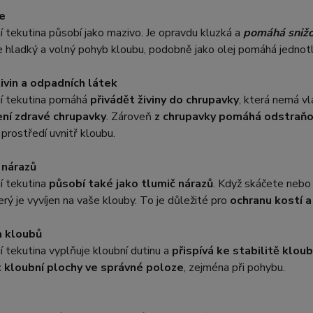
e
í tekutina působí jako mazivo. Je opravdu kluzká a
pomáhá snižo
 hladký a volný pohyb kloubu, podobně jako olej pomáhá jednot
ivin a odpadních látek
ní tekutina pomáhá
přivádět živiny do chrupavky
, která nemá vl
ení zdravé chrupavky
. Zároveň
z chrupavky pomáhá odstraňo
prostředí uvnitř kloubu.
 nárazů
í tekutina
působí také jako tlumič nárazů
. Když skáčete nebo
terý je vyvíjen na vaše klouby. To je důležité pro
ochranu kostí 
a kloubů
í tekutina vyplňuje kloubní dutinu a
přispívá ke stabilitě klou
 kloubní plochy ve správné poloze
, zejména při pohybu.