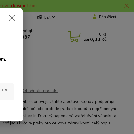
lasovou kosmetikou.
Přihlášení
CZK
 si rady? Zavolejte.
0
ks
 606 912 887
za
0,00 Kč
0 hod.
am.
-mailem
Ohodnotit produkt
 Muay Movifar obnovuje ztuhlé a bolavé klouby, podporuje
u funkci kloubů, působí proti degradaci kloubů a nepříjemným
m. Obsahuje vitamin D, který napomáhá vstřebávání vápníku a
, což jsou klíčové prvky pro celkové zdraví kostí.
celý popis