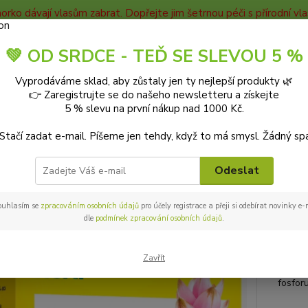
horko dávají vlasům zabrat. Dopřejte jim šetrnou péči s přírodní v
TAKTY
Blog
💚 OD SRDCE - TEĎ SE SLEVOU 5 %
Nevíte
Vyprodáváme sklad, aby zůstaly jen ty nejlepší produkty 🌿
Hledat
+420
👉 Zaregistrujte se do našeho newsletteru a získejte
9-18:0
5 % slevu na první nákup nad 1000 Kč.
 Stačí zadat e-mail. Píšeme jen tehdy, když to má smysl. Žádný sp
DOPLŇKY STRAVY
Movifar Namman Muay 30 kapslí
far Namman Muay 30 kapslí
Odeslat
ouhlasím se
zpracováním osobních údajů
pro účely registrace a přeji si odebírat novinky e
ukt
dle
podmínek zpracování osobních údajů
.
Namman
zdravo
Zavřít
pocitů
fosforu