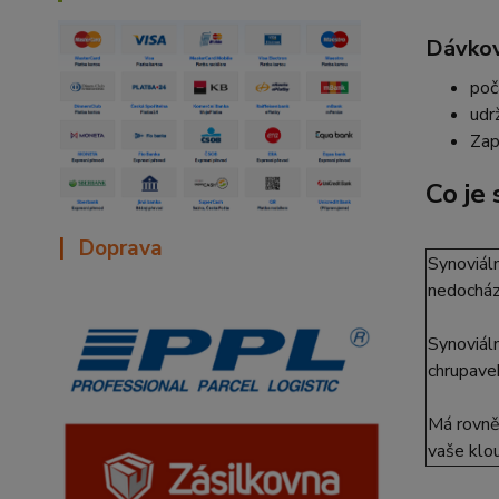
Dávkov
poč
udr
Zap
Co je
|
Doprava
Synoviáln
nedocház
Synoviáln
chrupave
Má rovněž
vaše klo