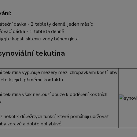
ání:
áteční dávka - 2 tablety denně, jeden měsíc
žovací dácka - 1 tableta denně
íjejte kapsli sklenicí vody během jídla
 synoviální tekutina
í tekutina vyplňuje mezery mezi chrupavkami kostí, aby
elo k jejich přímému kontaktu.
í tekutina však neslouží pouze k oddělení kostních
k.
 několik důležitých funkcí, které pomáhají udržovat
uby zdravé a dobře pohyblivé: