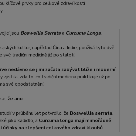
ou klíčové prvky pro celkové zdraví kostí
dy
ojicí jsou
Boswellia Serrata
a
Curcuma Longa
.
ijských kultur, například Čína a Indie, používá tyto dvě
 své tradiční medicíně již po staletí.
rve nedávno se jimi začala zabývat blíže i moderní
by zjistila, zda to, co tradiční medicína praktikuje už po
 má své opodstatnění.
 se,
že ano
.
studií v průběhu let potvrdilo, že
Boswellia serrata
,
ké jako kadidlo, a
Curcuma longa mají mimořádně
ní účinky na zlepšení celkového zdraví kloubů
.