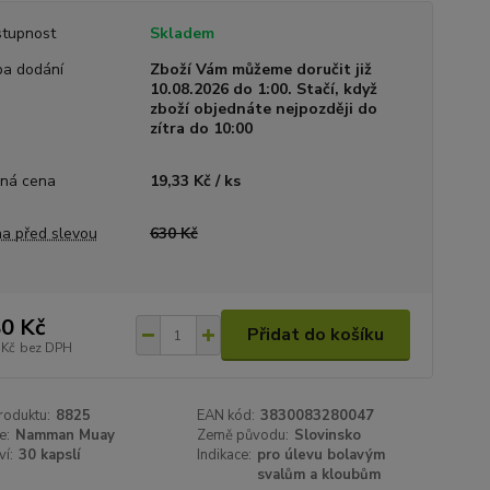
tupnost
Skladem
a dodání
Zboží Vám můžeme doručit již
10.08.2026 do 1:00. Stačí, když
zboží objednáte nejpozději do
zítra do 10:00
ná cena
19,33 Kč / ks
a před slevou
630 Kč
0 Kč
Přidat do košíku
 Kč
bez DPH
roduktu:
8825
EAN kód:
3830083280047
e:
Namman Muay
Země původu:
Slovinsko
í:
30 kapslí
Indikace:
pro úlevu bolavým
svalům a kloubům