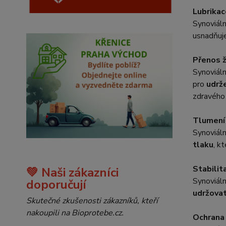
Lubrikac
Synoviáln
usnadňuje
Přenos ž
Synoviál
pro
udrž
zdravého 
Tlumení
Synoviáln
tlaku
, k
Stabilit
💚 Naši zákazníci
Synoviáln
doporučují
udržovat
Skutečné zkušenosti zákazníků, kteří
nakoupili na Bioprotebe.cz.
Ochrana