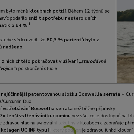
em bylo méně
kloubních potíží
. Během 12 týdnů se
avíc podařilo
snížit spotřebu nesteroidních
1
matik o 64 %
.
studie vědci uvedli, že
80,3 % pacientů bylo z
ů nadšeno
.
z nich chtělo pokračovat v užívání
„starodávné
dvojice“
i po skončení studie.
e
nejúčinnější patentovanou složku Boswellia serrata + Cu
a/Curcumin Duo.
í vstřebávání Boswellia serrata
než běžné přípravky
7x lepší vstřebávání kurkuminu
než vše, co je dostupné na trh
 zdravou hladinu synoviální tekutiny v kloubech a zabraňuje př
e
kolagen UC II® typu II
, který podporuje zdravou funkci kloubn