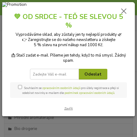
Slunce, koupání a horko dávají vlasům zabrat. Dopřejte jim šetrnou péči s
přírodní vlasovou kosmetikou.
💚 OD SRDCE - TEĎ SE SLEVOU 5
0
ks
+420 606 912 887
CZK
%
za
0,00 Kč
9-18:00 hod.
Vyprodáváme sklad, aby zůstaly jen ty nejlepší produkty 🌿
👉 Zaregistrujte se do našeho newsletteru a získejte
Menu
5 % slevu na první nákup nad 1000 Kč.
📩 Stačí zadat e-mail. Píšeme jen tehdy, když to má smysl. Žádný
spam.
Hledat
Odeslat
Kategorie blogu
Souhlasím se
zpracováním osobních údajů
pro účely registrace a přeji si
odebírat novinky e-mailem dle
podmínek zpracování osobních údajů
.
Přírodní kosmetika
Ekologické čistící prostředky
Zavřít
Přírodní aromaterapie
Bio drogerie