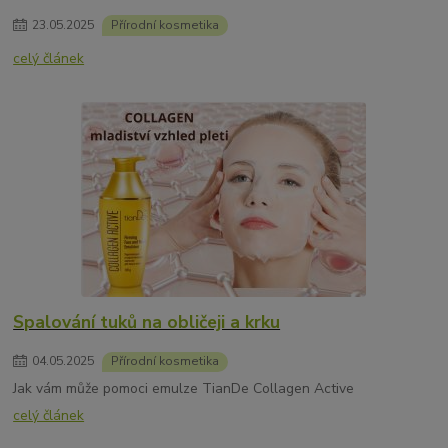
23
.
05
.
2025
Přírodní kosmetika
celý článek
Spalování tuků na obličeji a krku
04
.
05
.
2025
Přírodní kosmetika
Jak vám může pomoci emulze TianDe Collagen Active
celý článek