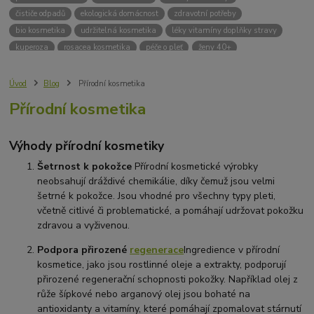
čističe odpadů
ekologická domácnost
zdravotní potřeby
bio kosmetika
udržitelná kosmetika
léky vitamíny doplňky stravy
kuperoza
rosacea kosmetika
péče o pleť
ženy 40+
odvápnění kávovaru
přírodní doplňky stravy
krémy na opalování
bez chemie
biodrogerie
bio čističe
životní prostředí
Úvod
Blog
Přírodní kosmetika
ekologické čistící prosředky
bio drogerie
čistící prostředky na podlahu
Přírodní kosmetika
Přírodní čistící prostředky
ekologické čistící prostředky na podlahu
přípravky na podlahu
čističe na podlahu
Lupy ve vlasech
Výhody přírodní kosmetiky
Jak se zbavit lupů
Příčiny lupů
Léčba lupů
Antilupový šampon
Suchá pokožka hlavy a lupy
Přírodní prostředky na lupy
Šetrnost k pokožce
Přírodní kosmetické výrobky
neobsahují dráždivé chemikálie, díky čemuž jsou velmi
Seboroická dermatitida a lupy
Šampon proti lupům
šetrné k pokožce. Jsou vhodné pro všechny typy pleti,
Mastná pokožka hlavy a lupy
Svědění pokožky hlavy
včetně citlivé či problematické, a pomáhají udržovat pokožku
Kvasinky a lupy
diadnostické testy
pH proužky
pH tester
zdravou a vyživenou.
měření moči
hodnota pH
kyselý
zásaditý
neutrální
měření pH
alkalická koupel
Podpora přirozené
regenerace
Ingredience v přírodní
kosmetice, jako jsou rostlinné oleje a extrakty, podporují
přirozené regenerační schopnosti pokožky. Například olej z
růže šípkové nebo arganový olej jsou bohaté na
antioxidanty a vitamíny, které pomáhají zpomalovat stárnutí