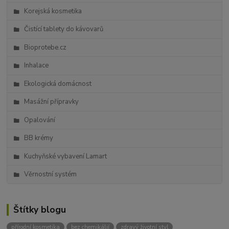
Korejská kosmetika
Čistící tablety do kávovarů
Bioprotebe.cz
Inhalace
Ekologická domácnost
Masážní přípravky
Opalování
BB krémy
Kuchyňské vybavení Lamart
Věrnostní systém
Štítky blogu
přírodní kosmetika
bez chemikálií
zdravý životní styl