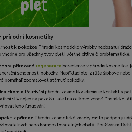
 přírodní kosmetiky
rnost k pokožce
Přírodní kosmetické výrobky neobsahují dráždi
u vhodné pro všechny typy pleti, včetně citlivé či problematické
pora přirozené
regenerace
Ingredience v přírodní kosmetice, j
enerační schopnosti pokožky. Například olej z růže šípkové nebo 
ré pomáhají zpomalovat stárnutí pokožky.
dná chemie
Používání přírodní kosmetiky eliminuje kontakt s po
ativní vliv nejen na pokožku, ale i na celkové zdraví. Chemické 
ivňovat jeho fungování.
pekt k přírodě
Přírodní kosmetické značky často podporují udrž
yklovatelných nebo kompostovatelných obalů. Používáním těchto 
tní prostředí.