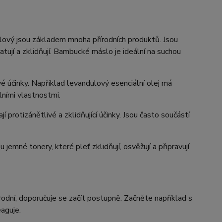
dlový jsou základem mnoha přírodních produktů. Jsou
tují a zklidňují. Bambucké máslo je ideální na suchou
čivé účinky. Například levandulový esenciální olej má
álními vlastnostmi.
 protizánětlivé a zklidňující účinky. Jsou často součástí
 jemné tonery, které pleť zklidňují, osvěžují a připravují
odní, doporučuje se začít postupně. Začněte například s
aguje.