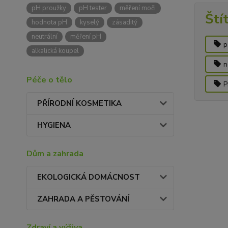
pH proužky
pH tester
měření moči
Ští
hodnota pH
kyselý
zásaditý
neutrální
měření pH
p
alkalická koupel
n
Péče o tělo
P
PŘÍRODNÍ KOSMETIKA
HYGIENA
Dům a zahrada
EKOLOGICKÁ DOMÁCNOST
ZAHRADA A PĚSTOVÁNÍ
Zdraví a výživa