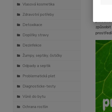
Vlasová kosmetika
Co je p
Zdravotní potřeby
Přírodní 
přírodníc
Detoxikace
způsobit 
prostředí
Doplňky stravy
Dezinfekce
Žumpy, septiky, čističky
Odpady a septik
Problematická pleť
Diagnosticke-testy
Vůně do bytu
Ochrana rostlin