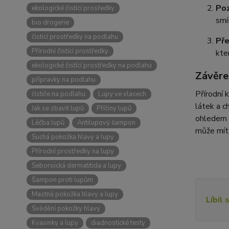
Poz
ekologické čistící prosředky
smí
bio drogerie
čistící prostředky na podlahu
Pře
Přírodní čistící prostředky
kte
ekologické čistící prostředky na podlahu
Závěr
přípravky na podlahu
Přírodní 
čističe na podlahu
Lupy ve vlasech
látek a c
Jak se zbavit lupů
Příčiny lupů
ohledem n
Léčba lupů
Antilupový šampon
může mít 
Suchá pokožka hlavy a lupy
Přírodní prostředky na lupy
Seboroická dermatitida a lupy
Šampon proti lupům
Mastná pokožka hlavy a lupy
Líbil 
Svědění pokožky hlavy
Kvasinky a lupy
diadnostické testy