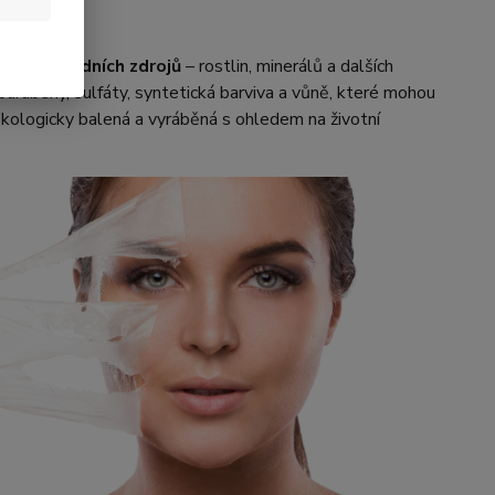
ážně
z přírodních zdrojů
– rostlin, minerálů a dalších
 parabeny, sulfáty, syntetická barviva a vůně, které mohou
ekologicky balená a vyráběná s ohledem na životní