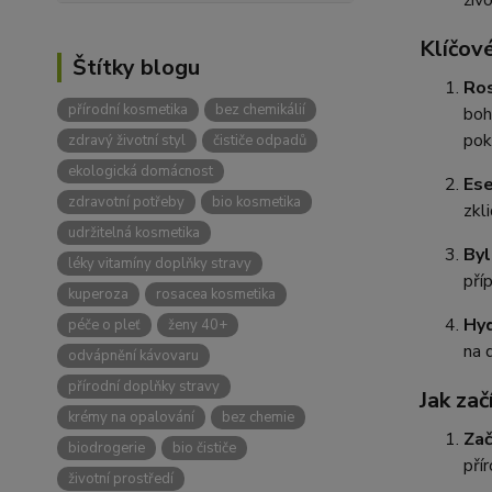
Klíčové
Štítky blogu
Ro
přírodní kosmetika
bez chemikálií
boh
pok
zdravý životní styl
čističe odpadů
ekologická domácnost
Ese
zdravotní potřeby
bio kosmetika
zkl
udržitelná kosmetika
Byl
léky vitamíny doplňky stravy
pří
kuperoza
rosacea kosmetika
Hyd
péče o pleť
ženy 40+
na d
odvápnění kávovaru
přírodní doplňky stravy
Jak zač
krémy na opalování
bez chemie
Za
biodrogerie
bio čističe
pří
životní prostředí