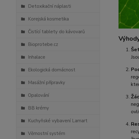
Detoxikační náplasti
Korejská kosmetika
Čistící tablety do kávovarů
Výhody
Bioprotebe.cz
Šet
Jso
Inhalace
Pod
Ekologická domácnost
reg
Masážní přípravky
kte
Opalování
Žá
neg
BB krémy
ovl
Kuchyňské vybavení Lamart
Res
rec
Věrnostní systém
živo