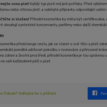
nejte svou pleť
Každý typ pleti má jiné potřeby. Před výběre
šenou nebo citlivou pleť, a vybírejte přípravky odpovídající vašim
čtěte si složení
Přírodní kosmetika by měla být certifikována, a
ré obsahují syntetické konzervanty, parfémy nebo další chemikáli
em
kosmetika představuje cestu, jak se starat o své tělo a pleť zd
hemikálií pomáhá udržovat pokožku v rovnováze a přirozené krás
a zdraví a životní prostředí, přírodní kosmetika je tou správnou vol
na vaši každodenní péči o pleť.
se článek? Sdílejte ho s přáteli
Fac