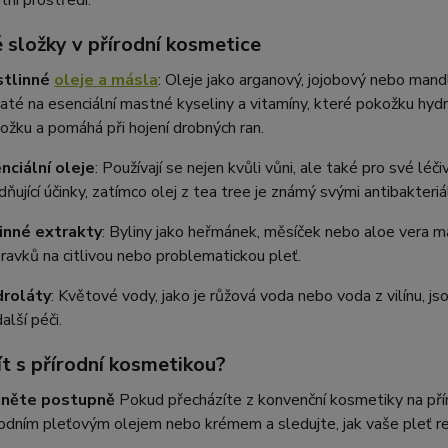
 složky v přírodní kosmetice
stlinné
oleje a másla
: Oleje jako arganový, jojobový nebo man
até na esenciální mastné kyseliny a vitamíny, které pokožku hydra
ožku a pomáhá při hojení drobných ran.
nciální oleje
: Používají se nejen kvůli vůni, ale také pro své lé
idňující účinky, zatímco olej z tea tree je známý svými antibakteri
inné extrakty
: Byliny jako heřmánek, měsíček nebo aloe vera mají
pravků na citlivou nebo problematickou pleť.
roláty
: Květové vody, jako je růžová voda nebo voda z vilínu, jsou
alší péči.
ít s přírodní kosmetikou?
čněte postupně
Pokud přecházíte z konvenční kosmetiky na přír
rodním pleťovým olejem nebo krémem a sledujte, jak vaše pleť re