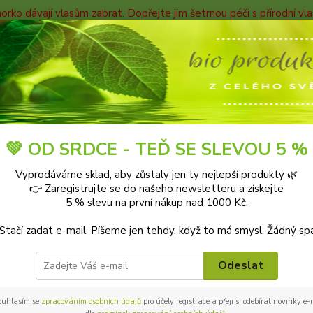
horko dávají vlasům zabrat. Dopřejte jim šetrnou péči s přírodní v
TAKTY
Blog
Nevíte
Hledat
+420
9-18:0
Blog
Přírodní kosmetika
💚 OD SRDCE - TEĎ SE SLEVOU 5 %
2025
Vyprodáváme sklad, aby zůstaly jen ty nejlepší produkty 🌿
odní kosmetika
👉 Zaregistrujte se do našeho newsletteru a získejte
5 % slevu na první nákup nad 1000 Kč.
 Stačí zadat e-mail. Píšeme jen tehdy, když to má smysl. Žádný sp
 a péče v souladu s přírodou
době stále více lidí hledá alternativy ke konvenčním kosmetický
Odeslat
kosmetika se stává nejen trendem, ale také životním stylem, kt
 povíme, co přírodní kosmetika vlastně je, proč se vyplatí ji zařadi
ouhlasím se
zpracováním osobních údajů
pro účely registrace a přeji si odebírat novinky e