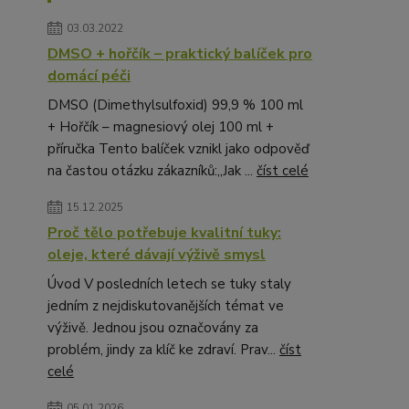
03.03.2022
DMSO + hořčík – praktický balíček pro
domácí péči
DMSO (Dimethylsulfoxid) 99,9 % 100 ml
+ Hořčík – magnesiový olej 100 ml +
příručka Tento balíček vznikl jako odpověď
na častou otázku zákazníků:„Jak ...
číst celé
15.12.2025
Proč tělo potřebuje kvalitní tuky:
oleje, které dávají výživě smysl
Úvod V posledních letech se tuky staly
jedním z nejdiskutovanějších témat ve
výživě. Jednou jsou označovány za
problém, jindy za klíč ke zdraví. Prav...
číst
celé
05.01.2026