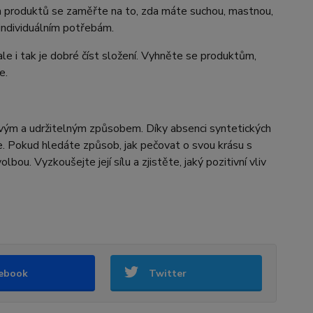
m produktů se zaměřte na to, zda máte suchou, mastnou,
 individuálním potřebám.
le i tak je dobré číst složení. Vyhněte se produktům,
e.
ravým a udržitelným způsobem. Díky absenci syntetických
e. Pokud hledáte způsob, jak pečovat o svou krásu s
bou. Vyzkoušejte její sílu a zjistěte, jaký pozitivní vliv
ebook
Twitter