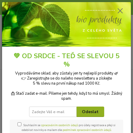
Slunce, koupání a horko dávají vlasům zabrat. Dopřejte jim šetrnou péči s
přírodní vlasovou kosmetikou.
0
ks
+420 606 912 887
CZK
za
0,00 Kč
9-18:00 hod.
Menu
💚 OD SRDCE - TEĎ SE SLEVOU 5
Hledat
%
Vyprodáváme sklad, aby zůstaly jen ty nejlepší produkty 🌿
👉 Zaregistrujte se do našeho newsletteru a získejte
Kategorie blogu
5 % slevu na první nákup nad 1000 Kč.
Přírodní kosmetika
📩 Stačí zadat e-mail. Píšeme jen tehdy, když to má smysl. Žádný
spam.
Ekologické čistící prostředky
Odeslat
Přírodní aromaterapie
Bio drogerie
Souhlasím se
zpracováním osobních údajů
pro účely registrace a přeji si
odebírat novinky e-mailem dle
podmínek zpracování osobních údajů
.