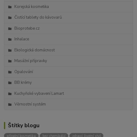
Korejská kosmetika
Čistící tablety do kávovarů
Bioprotebe.cz
Inhalace
Ekologická domácnost
Masážní přípravky
Opalování
BB krémy
Kuchyňské vybavení Lamart
Věrnostní systém
Štítky blogu
přírodní kosmetika
bez chemikálií
zdravý životní styl