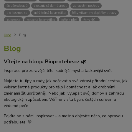
čističe odpadů
ekologická domácnost
zdravotní potřeby
bio kosmetika
udržitelná kosmetika
léky vitamíny doplňky stravy
kuperoza
rosacea kosmetika
péče o pleť
ženy 40+
odvápnění kávovaru
přírodní doplňky stravy
krémy na opalování
bez chemie
biodrogerie
bio čističe
životní prostředí
Úvod
Blog
ekologické čistící prosředky
bio drogerie
čistící prostředky na podlahu
Blog
Přírodní čistící prostředky
ekologické čistící prostředky na podlahu
přípravky na podlahu
čističe na podlahu
Lupy ve vlasech
Vítejte na blogu Bioprotebe.cz 🌿
Jak se zbavit lupů
Příčiny lupů
Léčba lupů
Antilupový šampon
Suchá pokožka hlavy a lupy
Přírodní prostředky na lupy
Inspirace pro zdravější tělo, klidnější mysl a laskavější svět.
Seboroická dermatitida a lupy
Šampon proti lupům
Najdete tu tipy a rady, jak pečovat o své zdraví přírodní cestou, jak
Mastná pokožka hlavy a lupy
Svědění pokožky hlavy
vybírat šetrné produkty pro tělo i domácnost a jak drobnými
Kvasinky a lupy
diadnostické testy
pH proužky
pH tester
změnami žít udržitelněji. Nebo jak vylepšit svůj domov a zahradu
měření moči
hodnota pH
kyselý
zásaditý
neutrální
ekologickým způsobem. Věříme v sílu bylin, čistých surovin a
měření pH
alkalická koupel
vědomé péče.
Pojďte se s námi inspirovat – a možná objevíte něco, co opravdu
potřebujete. 💚