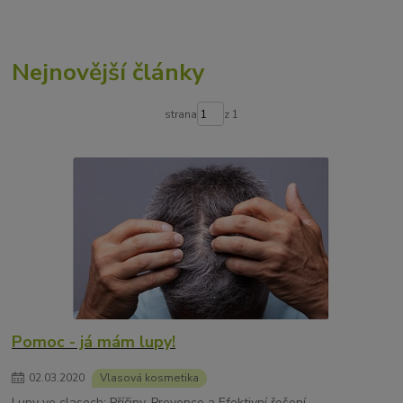
Nejnovější články
strana
z 1
Pomoc - já mám lupy!
02
.
03
.
2020
Vlasová kosmetika
Lupy ve clasech: Příčiny, Prevence a Efektivní řešení