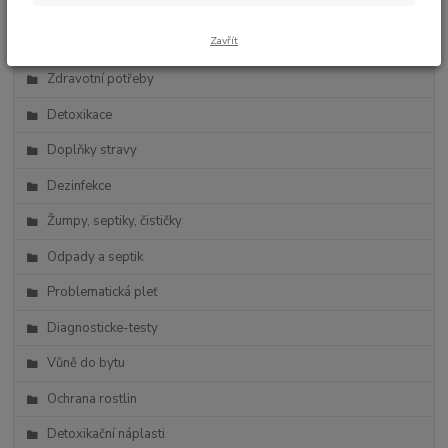
Zdravá výživa
Zavřít
Vlasová kosmetika
Zdravotní potřeby
Detoxikace
Doplňky stravy
Dezinfekce
Žumpy, septiky, čističky
Odpady a septik
Problematická pleť
Diagnosticke-testy
Vůně do bytu
Ochrana rostlin
Detoxikační náplasti