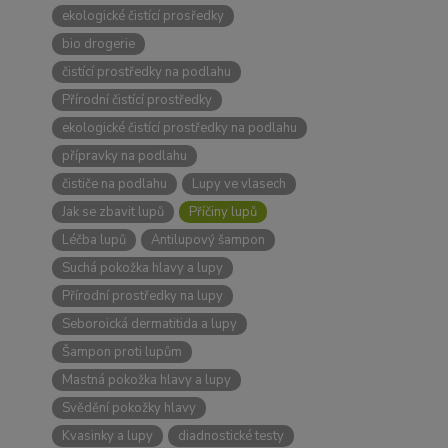
ekologické čistící prosředky
bio drogerie
čistící prostředky na podlahu
Přírodní čistící prostředky
ekologické čistící prostředky na podlahu
přípravky na podlahu
čističe na podlahu
Lupy ve vlasech
Jak se zbavit lupů
Příčiny lupů
Léčba lupů
Antilupový šampon
Suchá pokožka hlavy a lupy
Přírodní prostředky na lupy
Seboroická dermatitida a lupy
Šampon proti lupům
Mastná pokožka hlavy a lupy
Svědění pokožky hlavy
Kvasinky a lupy
diadnostické testy