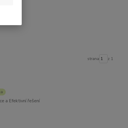
te. 💚
strana
z 1
ka
ce a Efektivní řešení