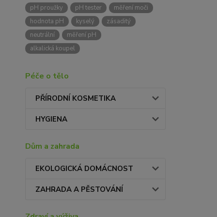
pH proužky
pH tester
měření moči
hodnota pH
kyselý
zásaditý
neutrální
měření pH
alkalická koupel
Péče o tělo
PŘÍRODNÍ KOSMETIKA
HYGIENA
Dům a zahrada
EKOLOGICKÁ DOMÁCNOST
ZAHRADA A PĚSTOVÁNÍ
Zdraví a výživa