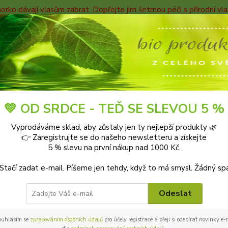
horko dávají vlasům zabrat. Dopřejte jim šetrnou péči s přírodní v
TAKTY
Blog
Nevíte
Hledat
+420
9-18:0
Blog
💚 OD SRDCE - TEĎ SE SLEVOU 5 %
Vyprodáváme sklad, aby zůstaly jen ty nejlepší produkty 🌿
👉 Zaregistrujte se do našeho newsletteru a získejte
5 % slevu na první nákup nad 1000 Kč.
 na blogu Bioprotebe.cz 🌿
 Stačí zadat e-mail. Píšeme jen tehdy, když to má smysl. Žádný sp
pro zdravější tělo, klidnější mysl a laskavější svět.
Odeslat
u tipy a rady, jak pečovat o své zdraví přírodní cestou, jak vybír
ít udržitelněji. Nebo jak vylepšit svůj domov a zahradu ekologic
éče.
ouhlasím se
zpracováním osobních údajů
pro účely registrace a přeji si odebírat novinky e