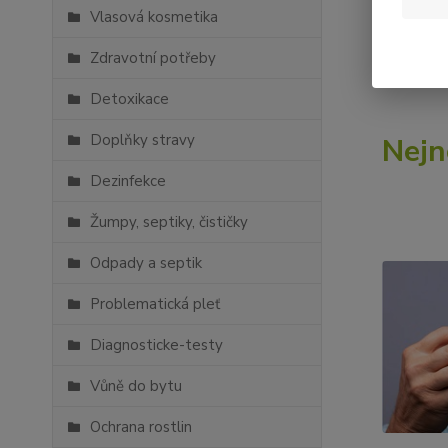
Vlasová kosmetika
Pojďte se
Zdravotní potřeby
Detoxikace
Doplňky stravy
Nejn
Dezinfekce
Žumpy, septiky, čističky
Odpady a septik
Problematická pleť
Diagnosticke-testy
Vůně do bytu
Ochrana rostlin