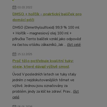
03.03.2022
DMSO + hořčík – praktický balíček pro
domácí péči
DMSO (Dimethylsulfoxid) 99,9 % 100 ml
+ Hořčík – magnesiový olej 100 ml +
příručka Tento balíček vznikl jako odpověď
na častou otázku zákazníků:„Jak ...
číst celé
15.12.2025
Proč tělo potřebuje kvalitní tuky:
oleje, které dávají výživě smysl
Úvod V posledních letech se tuky staly
jedním z nejdiskutovanějších témat ve
výživě. Jednou jsou označovány za
problém, jindy za klíč ke zdraví. Prav...
číst
celé
05.01.2026