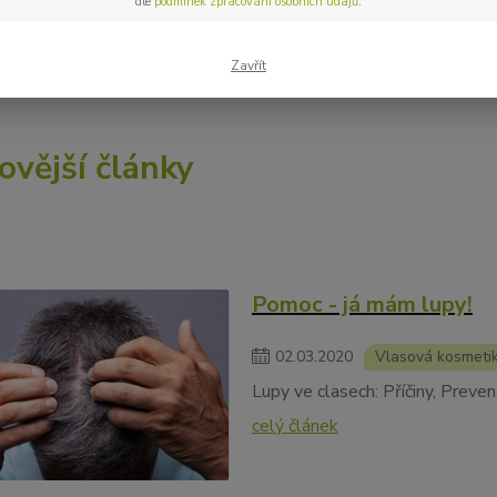
dle
podmínek zpracování osobních údajů
.
 s námi inspirovat – a možná objevíte něco, co opravdu potřebuje
Zavřít
ovější články
Pomoc - já mám lupy!
02
.
03
.
2020
Vlasová kosmeti
Lupy ve clasech: Příčiny, Preven
celý článek