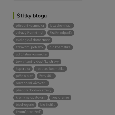
Štítky blogu
přírodní kosmetika
bez chemikálií
zdravý životní styl
čističe odpadů
ekologická domácnost
zdravotní potřeby
bio kosmetika
udržitelná kosmetika
léky vitamíny doplňky stravy
kuperoza
rosacea kosmetika
péče o pleť
ženy 40+
odvápnění kávovaru
přírodní doplňky stravy
krémy na opalování
bez chemie
biodrogerie
bio čističe
životní prostředí