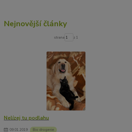
Nejnovější články
strana
z 1
Nelízej tu podlahu
09
.
01
.
2019
Bio drogerie