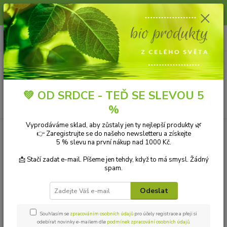
Slunce, koupání a horko dávají vlasům zabrat. Dopřejte jim šetrnou péči s
přírodní vlasovou kosmetikou.
0
ks
+420 606 912 887
CZK
za
0,00 Kč
9-18:00 hod.
Menu
💚 OD SRDCE - TEĎ SE SLEVOU 5
Hledat
%
Vyprodáváme sklad, aby zůstaly jen ty nejlepší produkty 🌿
👉 Zaregistrujte se do našeho newsletteru a získejte
Kategorie blogu
5 % slevu na první nákup nad 1000 Kč.
Přírodní kosmetika
📩 Stačí zadat e-mail. Píšeme jen tehdy, když to má smysl. Žádný
spam.
Ekologické čistící prostředky
Odeslat
Přírodní aromaterapie
Bio drogerie
Souhlasím se
zpracováním osobních údajů
pro účely registrace a přeji si
odebírat novinky e-mailem dle
podmínek zpracování osobních údajů
.