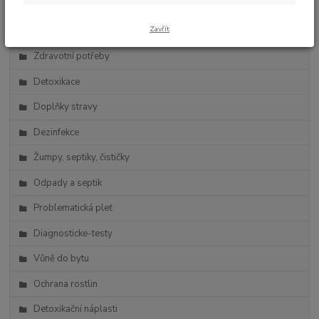
Zdravá výživa
Zavřít
Vlasová kosmetika
Zdravotní potřeby
Detoxikace
Doplňky stravy
Dezinfekce
Žumpy, septiky, čističky
Odpady a septik
Problematická pleť
Diagnosticke-testy
Vůně do bytu
Ochrana rostlin
Detoxikační náplasti