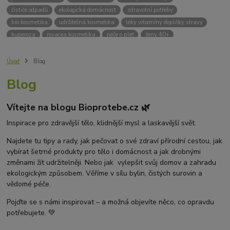
čističe odpadů
ekologická domácnost
zdravotní potřeby
bio kosmetika
udržitelná kosmetika
léky vitamíny doplňky stravy
kuperoza
rosacea kosmetika
péče o pleť
ženy 40+
odvápnění kávovaru
přírodní doplňky stravy
krémy na opalování
bez chemie
biodrogerie
bio čističe
životní prostředí
Úvod
Blog
ekologické čistící prosředky
bio drogerie
čistící prostředky na podlahu
Blog
Přírodní čistící prostředky
ekologické čistící prostředky na podlahu
přípravky na podlahu
čističe na podlahu
Lupy ve vlasech
Vítejte na blogu Bioprotebe.cz 🌿
Jak se zbavit lupů
Příčiny lupů
Léčba lupů
Antilupový šampon
Suchá pokožka hlavy a lupy
Přírodní prostředky na lupy
Inspirace pro zdravější tělo, klidnější mysl a laskavější svět.
Seboroická dermatitida a lupy
Šampon proti lupům
Najdete tu tipy a rady, jak pečovat o své zdraví přírodní cestou, jak
Mastná pokožka hlavy a lupy
Svědění pokožky hlavy
vybírat šetrné produkty pro tělo i domácnost a jak drobnými
Kvasinky a lupy
diadnostické testy
pH proužky
pH tester
změnami žít udržitelněji. Nebo jak vylepšit svůj domov a zahradu
měření moči
hodnota pH
kyselý
zásaditý
neutrální
ekologickým způsobem. Věříme v sílu bylin, čistých surovin a
měření pH
alkalická koupel
vědomé péče.
Pojďte se s námi inspirovat – a možná objevíte něco, co opravdu
potřebujete. 💚