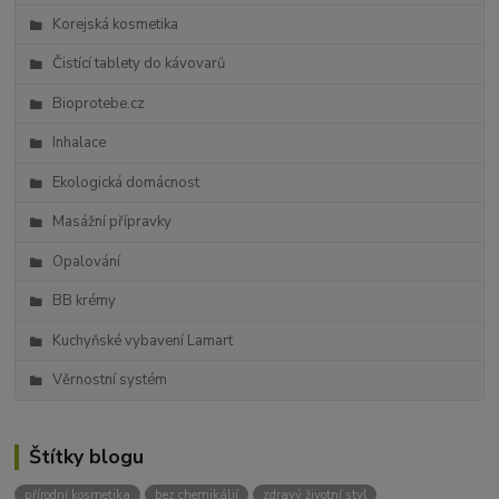
Korejská kosmetika
Čistící tablety do kávovarů
Bioprotebe.cz
Inhalace
Ekologická domácnost
Masážní přípravky
Opalování
BB krémy
Kuchyňské vybavení Lamart
Věrnostní systém
Štítky blogu
přírodní kosmetika
bez chemikálií
zdravý životní styl