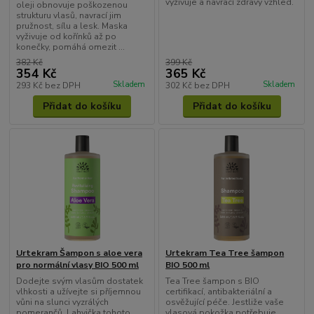
vyživuje a navrací zdravý vzhled.
oleji obnovuje poškozenou
strukturu vlasů, navrací jim
pružnost, sílu a lesk. Maska
vyživuje od kořínků až po
konečky, pomáhá omezit ...
382 Kč
399 Kč
354 Kč
365 Kč
Skladem
Skladem
293 Kč
bez DPH
302 Kč
bez DPH
Přidat do košíku
Přidat do košíku
Urtekram Šampon s aloe vera
Urtekram Tea Tree šampon
pro normální vlasy BIO 500 ml
BIO 500 ml
Dodejte svým vlasům dostatek
Tea Tree šampon s BIO
vlhkosti a užívejte si příjemnou
certifikací, antibakteriální a
vůni na slunci vyzrálých
osvěžující péče. Jestliže vaše
pomerančů. Lahvička tohoto
vlasová pokožka potřebuje