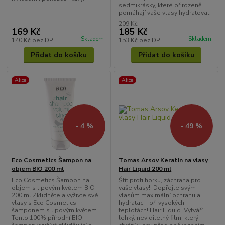
sedmikrásky, které přirozeně
pomáhají vaše vlasy hydratovat.
209 Kč
169 Kč
185 Kč
Skladem
Skladem
140 Kč
bez DPH
153 Kč
bez DPH
Přidat do košíku
Přidat do košíku
Akce
Akce
- 4 %
- 49 %
Eco Cosmetics Šampon na
Tomas Arsov Keratin na vlasy
objem BIO 200 ml
Hair Liquid 200 ml
Eco Cosmetics Šampon na
Štít proti horku, záchrana pro
objem s lipovým květem BIO
vaše vlasy! Dopřejte svým
200 ml Zklidněte a vyživte své
vlasům maximální ochranu a
vlasy s Eco Cosmetics
hydrataci i při vysokých
šamponem s lipovým květem.
teplotách! Hair Liquid. Vytváří
Tento 100% přírodní BIO
lehký, neviditelný film, který