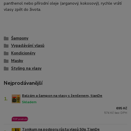
panthenol nebo přírodní oleje (arganový, kokosový), rychle vrátí
vlasy zpět do života.
Šampony
Vypadávání vlasů
Kondicionéry
Masky
Styling na vlasy
Nejprodávanější
Balzám a šampon na vlasy s ženšenem, tianDe
1.
Skladem
695 Kč
574 Kč bez DPH
TOP produkt
Tonikum na podporu růstu vlasů 50g TianDe