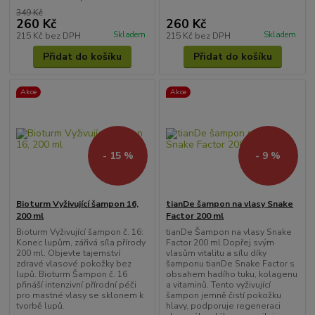
349 Kč
260 Kč
260 Kč
Skladem
Skladem
215 Kč
bez DPH
215 Kč
bez DPH
Přidat do košíku
Přidat do košíku
Akce
Akce
- 15 %
- 9 %
Bioturm Vyživující šampon 16,
tianDe šampon na vlasy Snake
200 ml
Factor 200 ml
Bioturm Vyživující šampon č. 16:
tianDe Šampon na vlasy Snake
Konec lupům, zářivá síla přírody
Factor 200 ml Dopřej svým
200 ml. Objevte tajemství
vlasům vitalitu a sílu díky
zdravé vlasové pokožky bez
šamponu tianDe Snake Factor s
lupů. Bioturm Šampon č. 16
obsahem hadího tuku, kolagenu
přináší intenzivní přírodní péči
a vitaminů. Tento vyživující
pro mastné vlasy se sklonem k
šampon jemně čistí pokožku
tvorbě lupů.
hlavy, podporuje regeneraci