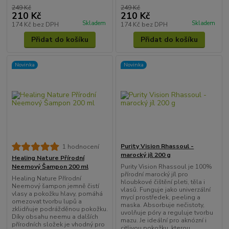
249 Kč
249 Kč
210 Kč
210 Kč
Skladem
Skladem
174 Kč
bez DPH
174 Kč
bez DPH
Přidat do košíku
Přidat do košíku
Novinka
Novinka
Purity Vision Rhassoul -
1 hodnocení
marocký jíl 200 g
Healing Nature Přírodní
Purity Vision Rhassoul je 100%
Neemový Šampon 200 ml
přírodní marocký jíl pro
Healing Nature Přírodní
hloubkové čištění pleti, těla i
Neemový šampon jemně čistí
vlasů. Funguje jako univerzální
vlasy a pokožku hlavy, pomáhá
mycí prostředek, peeling a
omezovat tvorbu lupů a
maska. Absorbuje nečistoty,
zklidňuje podrážděnou pokožku.
uvolňuje póry a reguluje tvorbu
Díky obsahu neemu a dalších
mazu. Je ideální pro aknózní i
přírodních složek je vhodný pro
citlivou pokožku, kterou