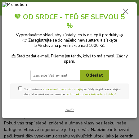
Slunce, koupání a horko dávají vlasům zabrat. Dopřejte jim šetrnou péči s
přírodní vlasovou kosmetikou.
💚 OD SRDCE - TEĎ SE SLEVOU 5
0
ks
+420 606 912 887
CZK
%
za
0,00 Kč
9-18:00 hod.
Vyprodáváme sklad, aby zůstaly jen ty nejlepší produkty 🌿
👉 Zaregistrujte se do našeho newsletteru a získejte
Menu
5 % slevu na první nákup nad 1000 Kč.
📩 Stačí zadat e-mail. Píšeme jen tehdy, když to má smysl. Žádný
spam.
Hledat
Odeslat
Úvod
PŘÍRODNÍ KOSMETIKA
Vlasová kosmetika
Souhlasím se
zpracováním osobních údajů
pro účely registrace a přeji si
Vlasová kosmetika a hloubková
odebírat novinky e-mailem dle
podmínek zpracování osobních údajů
.
obnova
Zavřít
Vraťte svým vlasům život
Pokud vás trápí slabé, zničené a lámavé vlasy bez lesku, naše
kategorie vlasové regenerace je tu pro vás. Nabízíme intenzivní
péči, která díky vysokému obsahu vyživujících látek, jako je keratin,