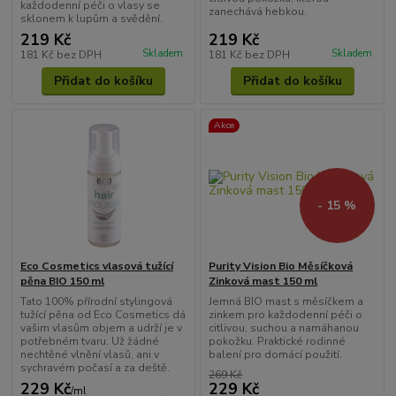
každodenní péči o vlasy se
zanechává hebkou.
sklonem k lupům a svědění.
219 Kč
219 Kč
Skladem
Skladem
181 Kč
bez DPH
181 Kč
bez DPH
Přidat do košíku
Přidat do košíku
Akce
- 15 %
Eco Cosmetics vlasová tužící
Purity Vision Bio Měsíčková
pěna BIO 150 ml
Zinková mast 150 ml
Tato 100% přírodní stylingová
Jemná BIO mast s měsíčkem a
tužící pěna od Eco Cosmetics dá
zinkem pro každodenní péči o
vašim vlasům objem a udrží je v
citlivou, suchou a namáhanou
potřebném tvaru. Už žádné
pokožku. Praktické rodinné
nechtěné vlnění vlasů, ani v
balení pro domácí použití.
sychravém počasí a za deště.
269 Kč
229 Kč
229 Kč
/
ml