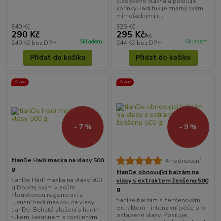
vlasového vlákna a posiluje
kořínky.Hadí tuk je známý svými
mimořádnými r...
340 Kč
325 Kč
290 Kč
295 Kč
/
ks
Skladem
Skladem
240 Kč
bez DPH
244 Kč
bez DPH
Přidat do košíku
Přidat do košíku
Akce
Akce
- 7 %
- 9 %
tianDe Hadí maska na vlasy 500
4 hodnocení
g
tianDe obnovující balzám na
tianDe Hadí maska na vlasy 500
vlasy s extraktem ženšenu 500
g Dopřej svým vlasům
g
hloubkovou regeneraci s
tianDe balzám s ženšenovým
luxusní hadí maskou na vlasy
extraktem – intenzivní péče pro
tianDe. Bohaté složení s hadím
oslabené vlasy. Posiluje,
tukem, keratinem a rostlinnými