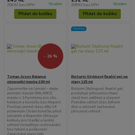
Skladem
Skladem
206 Kč
bez DPH
208 Kč
bez DPH
Přidat do košíku
Přidat do košíku
Novinka
- 26 %
Tomas Arsov Balance
Bioturm Stylinový fixační gel na
obnovující maska 100 ml
vlasy 125 ml
Zapomeňte na lámání – dejte
Bioturm Stylingový, fixační gel
jemným vlasům BALANCE
poskytuje přirozenou fixaci
masku s 14 proteiny pro sílu,
vlasů bez zatížení a slepení.
hebkost a konečky bez třepení.
Pomáhá udržet účes během
Posiluje jemné vlasy díky 14
dne a zároveň zachovává
proteinům Chrání konečky před
přirozený vzhled.
lámáním a třepením Uhlazuje
kutikulu pro hladký a lesklý
vzhled Usnadňuje rozčesávání
bez tahání a poškození
Zanechává vlasy heb...