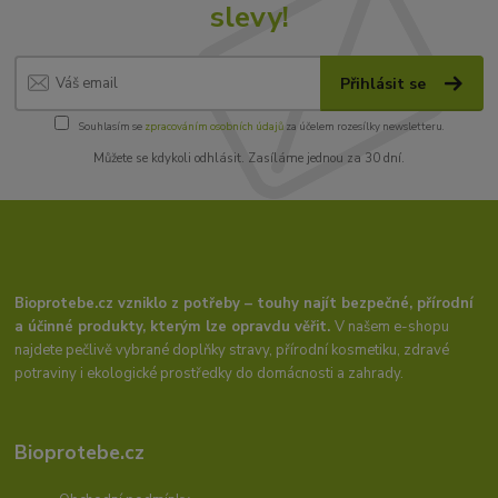
slevy!
Přihlásit se
Souhlasím se
zpracováním osobních údajů
za účelem rozesílky newsletteru.
Můžete se kdykoli odhlásit. Zasíláme jednou za 30 dní.
Bioprotebe.cz vzniklo z potřeby – touhy najít bezpečné, přírodní
a účinné produkty, kterým lze opravdu věřit.
V našem e-shopu
najdete pečlivě vybrané doplňky stravy, přírodní kosmetiku, zdravé
potraviny i ekologické prostředky do domácnosti a zahrady.
Bioprotebe.cz