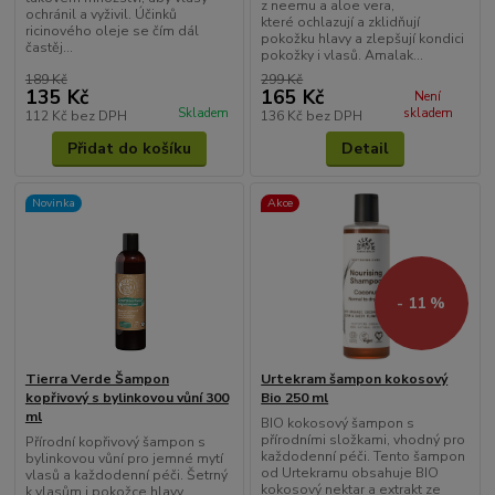
z neemu a aloe vera,
ochránil a vyživil. Účinků
které ochlazují a zklidňují
ricinového oleje se čím dál
pokožku hlavy a zlepšují kondici
častěj...
pokožky i vlasů. Amalak...
189 Kč
299 Kč
135 Kč
165 Kč
Není
Skladem
skladem
112 Kč
bez DPH
136 Kč
bez DPH
Přidat do košíku
Detail
Novinka
Akce
- 11 %
Tierra Verde Šampon
Urtekram šampon kokosový
kopřivový s bylinkovou vůní 300
Bio 250 ml
ml
BIO kokosový šampon s
přírodními složkami, vhodný pro
Přírodní kopřivový šampon s
každodenní péči. Tento šampon
bylinkovou vůní pro jemné mytí
od Urtekramu obsahuje BIO
vlasů a každodenní péči. Šetrný
kokosový nektar a extrakt ze
k vlasům i pokožce hlavy.