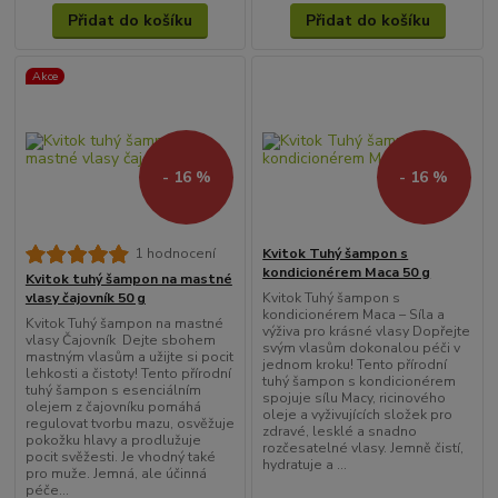
Přidat do košíku
Přidat do košíku
Akce
- 16 %
- 16 %
Kvitok Tuhý šampon s
1 hodnocení
kondicionérem Maca 50 g
Kvitok tuhý šampon na mastné
Kvitok Tuhý šampon s
vlasy čajovník 50 g
kondicionérem Maca – Síla a
Kvitok Tuhý šampon na mastné
výživa pro krásné vlasy Dopřejte
vlasy Čajovník Dejte sbohem
svým vlasům dokonalou péči v
mastným vlasům a užijte si pocit
jednom kroku! Tento přírodní
lehkosti a čistoty! Tento přírodní
tuhý šampon s kondicionérem
tuhý šampon s esenciálním
spojuje sílu Macy, ricinového
olejem z čajovníku pomáhá
oleje a vyživujících složek pro
regulovat tvorbu mazu, osvěžuje
zdravé, lesklé a snadno
pokožku hlavy a prodlužuje
rozčesatelné vlasy. Jemně čistí,
pocit svěžesti. Je vhodný také
hydratuje a ...
pro muže. Jemná, ale účinná
péče...