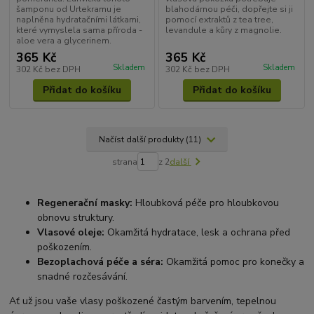
šamponu od Urtekramu je
blahodárnou péči, dopřejte si ji
naplněna hydratačními látkami,
pomocí extraktů z tea tree,
které vymyslela sama příroda -
levandule a kůry z magnolie.
aloe vera a glycerinem.
365 Kč
365 Kč
Skladem
Skladem
302 Kč
bez DPH
302 Kč
bez DPH
Přidat do košíku
Přidat do košíku
Načíst další produkty (11)
strana
z 2
další
Regenerační masky:
Hloubková péče pro hloubkovou
obnovu struktury.
Vlasové oleje:
Okamžitá hydratace, lesk a ochrana před
poškozením.
Bezoplachová péče a séra:
Okamžitá pomoc pro konečky a
snadné rozčesávání.
Ať už jsou vaše vlasy poškozené častým barvením, tepelnou