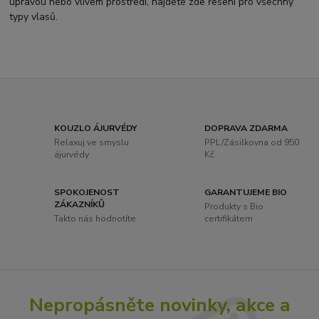
úpravou nebo vlivem prostředí, najdete zde řešení pro všechny
typy vlasů.
KOUZLO ÁJURVÉDY
DOPRAVA ZDARMA
Relaxuj ve smyslu
PPL/Zásilkovna od 950
ájurvédy
Kč
SPOKOJENOST
GARANTUJEME BIO
ZÁKAZNÍKŮ
Produkty s Bio
Takto nás hodnotíte
certifikátem
Nepropásněte novinky, akce a