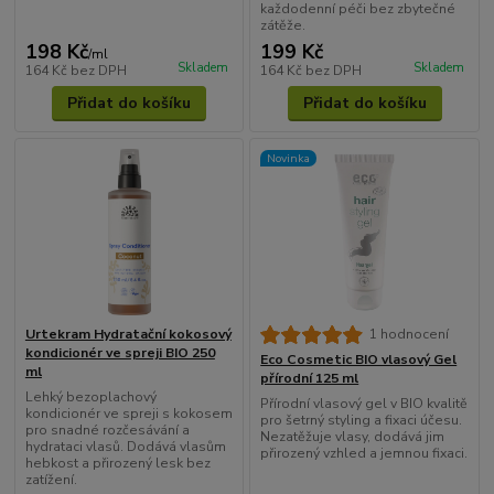
každodenní péči bez zbytečné
zátěže.
198 Kč
199 Kč
/
ml
Skladem
Skladem
164 Kč
bez DPH
164 Kč
bez DPH
Přidat do košíku
Přidat do košíku
Novinka
Urtekram Hydratační kokosový
1 hodnocení
kondicionér ve spreji BIO 250
Eco Cosmetic BIO vlasový Gel
ml
přírodní 125 ml
Lehký bezoplachový
Přírodní vlasový gel v BIO kvalitě
kondicionér ve spreji s kokosem
pro šetrný styling a fixaci účesu.
pro snadné rozčesávání a
Nezatěžuje vlasy, dodává jim
hydrataci vlasů. Dodává vlasům
přirozený vzhled a jemnou fixaci.
hebkost a přirozený lesk bez
zatížení.