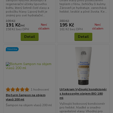
šampon využívá zklidňující a
chrání vlasy před poškozením
regenerační účinky lipového
teplem z fénu, žehličky či kulmy.
květu, který šetrně čistí vlasy a
Zároveň je hydratuje, zanechává
pokožku hlavy. Lipový květ je
hebké, lesklé a plné života. Ke...
známý pro své hydratační...
199 Kč
380 Kč
191 Kč
195 Kč
Není
Není
/
ml
skladem
skladem
158 Kč
bez DPH
161 Kč
bez DPH
Detail
Detail
Novinka
Urtekram Vyživující kondicionér
1 hodnocení
s kokosovým olejem BIO 180
Bioturm šampon na objem
ml
vlasů 200 ml
Vyživující kokosový kondicionér
Šampon na objem vlasů 200 ml
pro hebké, hladké a snadno
upravitelné vlasy. Vhodný pro