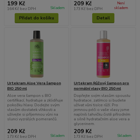
199 Kč
209 Kč
Není
Skladem
skladem
164 Kč
bez DPH
173 Kč
bez DPH
Přidat do košíku
Detail
Urtekram Aloe Vera šampon
Urtekram Růžový šampon pro
BIO 250 ml
normální vlasy BIO 250 ml
Aloe vera šampon s BIO
Dopřejte svým vlasům spoustu
certifikací, hydratuje a zklidňuje
hydratace, zatímco si budete
pokožku hlavy. Dodejte svým
užívat vůni tisíce růží. Pro
vlasům dostatek vlhkosti a
jemnou péči o vaše vlasy jsme
užívejte si příjemnou vůni na
naplnili lahvičku čistě přírodním
slunci vyzrálých pomerančů.
a silně hydratačním aloe vera a
glycerinem.
209 Kč
209 Kč
Skladem
Skladem
173 Kč
bez DPH
173 Kč
bez DPH