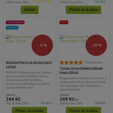
VYPRODÁNO
Skladem
189 Kč
bez DPH
189 Kč
bez DPH
Detail
Přidat do košíku
TOP produkt
Akce
Novinka
- 6 %
- 38 %
Bioturm Pasta na úpravu vlasů
1 hodnocení
110 ml
Tomas Arsov Balance Repair
Bioturm Styling pasta je ideální
Mask 100 ml
pro tvarování a definici účesu.
Regenerační maska pro suché a
Dodává vlasům strukturu,
poškozené vlasy, která pomáhá
pružnost a umožňuje snadnou
obnovit jejich sílu, hebkost a
úpravu během dne.
přirozený lesk.
260 Kč
399 Kč
244 Kč
249 Kč
/
ml
Skladem
Skladem
202 Kč
bez DPH
206 Kč
bez DPH
Přidat do košíku
Přidat do košíku