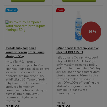
Novinka
Akce
- 16 %
Kvitok tuhý šampon s
laSaponaria Ochranný vlasový
kondicionérem proti lupům
olej 3v1 BIO 125 ml
Moringa 50 g
laSaponaria Ochranný vlasový
olej 3v1 BIO 125 ml Dopřejte
Kvitok Tuhý šampon s
svým vlasům ochranu a péči v
kondicionérem proti lupům
jednom. Tento multifunkční olej
Moringa Klidná pokožka, zdravé
3v1 od laSaponaria chrání vlasy
vlasy Rozlučte se s lupy a
před sluncem, chlórem i solí a
dopřejte své pokožce hlavy
zároveň jim dodává výživu a
zklidňující péči! Tento přírodní
lesk. Díky 100% přírodnímu bio
tuhý šampon s kondicionérem
složení s olejem z lněných
spojuje sílu moringy,
semínek, arganovým a
neemového oleje a bylinných
kokosovým o...
extraktů pro hloubkovou
regeneraci, hydrataci a
rovnováhu...
299 Kč
249 Kč
252 Kč