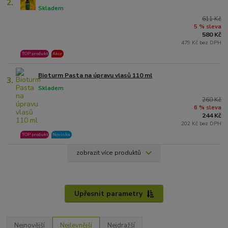
2.
Skladem
611 Kč
5 % sleva
580 Kč
479 Kč bez DPH
TOP produkt
Akce
Bioturm Pasta na úpravu vlasů 110 ml
3.
Skladem
260 Kč
6 % sleva
244 Kč
202 Kč bez DPH
TOP produkt
Novinka
zobrazit více produktů
Upřesnit parametry
Nejnovější
Nejlevnější
Nejdražší