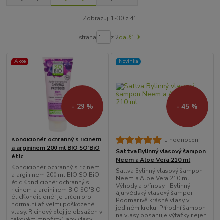
Zobrazuji 1-30 z 41
strana
z 2
další
Akce
Novinka
- 29 %
- 45 %
Kondicionér ochranný s ricinem
1 hodnocení
a argininem 200 ml BIO SO’BiO
Sattva Bylinný vlasový šampon
étic
Neem a Aloe Vera 210 ml
Kondicionér ochranný s ricinem
Sattva Bylinný vlasový šampon
a argininem 200 ml BIO SO’BiO
Neem a Aloe Vera 210 ml
étic Kondicionér ochranný s
Výhody a přínosy - Bylinný
ricinem a argininem BIO SO'BIO
ájurvédský vlasový šampon
éticKondicionér je určen pro
Podmanivě krásné vlasy v
normální až velmi poškozené
jediném kroku! Přírodní šampon
vlasy. Ricinový olej je obsažen v
na vlasy obsahuje výtažky nejen
takovém množství, aby vlasy