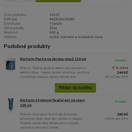
Číslo produktu:
20127
EAN kód:
692624425580
Distributor:
TianDe
Země původu:
Čína
Množství:
500 g
Indikace:
suché, barvené a oslabené vlasy
Podobné produkty
Bioturm Pasta na úpravu vlasů 110 ml
Skladem
Bioturm Styling pasta je ideální pro tvarování a
6 % sleva
definici účesu. Dodává vlasům strukturu, pružnost
244 Kč
a umožňuje snadnou úpravu během dne.
202 Kč
bez DPH
Přidat do košíku
Bioturm Stylinový fixační gel na vlasy
Skladem
125 ml
Bioturm Stylingový, fixační gel poskytuje
260 Kč
přirozenou fixaci vlasů bez zatížení a slepení.
215 Kč
bez DPH
Pomáhá udržet účes během dne a zároveň
zachovává přirozený vzhled.