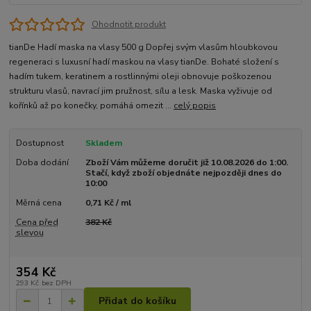
Ohodnotit produkt
tianDe Hadí maska na vlasy 500 g Dopřej svým vlasům hloubkovou
regeneraci s luxusní hadí maskou na vlasy tianDe. Bohaté složení s
hadím tukem, keratinem a rostlinnými oleji obnovuje poškozenou
strukturu vlasů, navrací jim pružnost, sílu a lesk. Maska vyživuje od
kořínků až po konečky, pomáhá omezit ...
celý popis
Dostupnost
Skladem
Doba dodání
Zboží Vám můžeme doručit již 10.08.2026 do 1:00.
Stačí, když zboží objednáte nejpozději dnes do
10:00
Měrná cena
0,71 Kč / ml
Cena před
382 Kč
slevou
354 Kč
293 Kč
bez DPH
Přidat do košíku