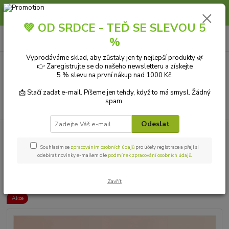
Slunce, koupání a horko dávají vlasům zabrat. Dopřejte jim šetrnou péči s
přírodní vlasovou kosmetikou.
💚 OD SRDCE - TEĎ SE SLEVOU 5
0
ks
+420 606 912 887
CZK
%
za
0,00 Kč
9-18:00 hod.
Vyprodáváme sklad, aby zůstaly jen ty nejlepší produkty 🌿
👉 Zaregistrujte se do našeho newsletteru a získejte
Menu
5 % slevu na první nákup nad 1000 Kč.
📩 Stačí zadat e-mail. Píšeme jen tehdy, když to má smysl. Žádný
spam.
Hledat
Odeslat
Úvod
PŘÍRODNÍ KOSMETIKA
Vlasová kosmetika
Masky
tianDe
Hadí maska na vlasy 500 g
Souhlasím se
zpracováním osobních údajů
pro účely registrace a přeji si
odebírat novinky e-mailem dle
podmínek zpracování osobních údajů
.
tianDe Hadí maska na vlasy 500
g
Zavřít
Akce