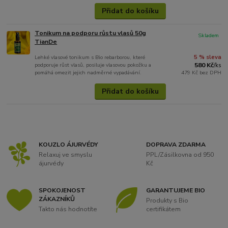
Přidat do košíku
Tonikum na podporu růstu vlasů 50g
Skladem
TianDe
Lehké vlasové tonikum s Bio rebarborou, které
5 % sleva
podporuje růst vlasů, posiluje vlasovou pokožku a
580 Kč
/
ks
pomáhá omezit jejich nadměrné vypadávání.
479 Kč
bez DPH
Přidat do košíku
KOUZLO ÁJURVÉDY
DOPRAVA ZDARMA
Relaxuj ve smyslu
PPL/Zásilkovna od 950
ájurvédy
Kč
SPOKOJENOST
GARANTUJEME BIO
ZÁKAZNÍKŮ
Produkty s Bio
Takto nás hodnotíte
certifikátem