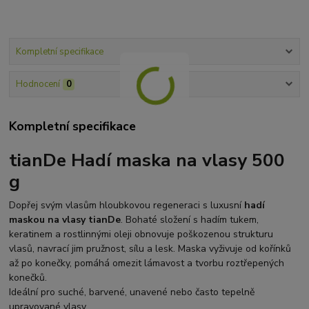
Kompletní specifikace
Hodnocení
0
Kompletní specifikace
tianDe Hadí maska na vlasy 500
g
Dopřej svým vlasům hloubkovou regeneraci s luxusní
hadí
maskou na vlasy tianDe
. Bohaté složení s hadím tukem,
keratinem a rostlinnými oleji obnovuje poškozenou strukturu
vlasů, navrací jim pružnost, sílu a lesk. Maska vyživuje od kořínků
až po konečky, pomáhá omezit lámavost a tvorbu roztřepených
konečků.
Ideální pro suché, barvené, unavené nebo často tepelně
upravované vlasy.