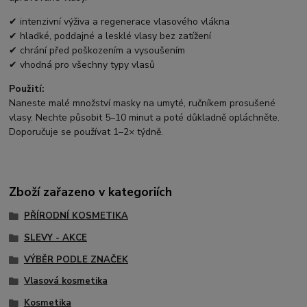
✔ intenzivní výživa a regenerace vlasového vlákna
✔ hladké, poddajné a lesklé vlasy bez zatížení
✔ chrání před poškozením a vysoušením
✔ vhodná pro všechny typy vlasů
Použití:
Naneste malé množství masky na umyté, ručníkem prosušené
vlasy. Nechte působit 5–10 minut a poté důkladně opláchněte.
Doporučuje se používat 1–2× týdně.
Zboží zařazeno v kategoriích
PŘÍRODNÍ KOSMETIKA
SLEVY - AKCE
VÝBĚR PODLE ZNAČEK
Vlasová kosmetika
Kosmetika