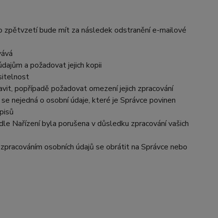
to zpětvzetí bude mít za následek odstranění e-mailové
vává
dajům a požadovat jejich kopii
sitelnost
vit, popřípadě požadovat omezení jejich zpracování
se nejedná o osobní údaje, které je Správce povinen
pisů
dle Nařízení byla porušena v důsledku zpracování vašich
e zpracováním osobních údajů se obrátit na Správce nebo