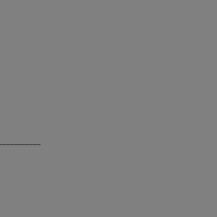
___________