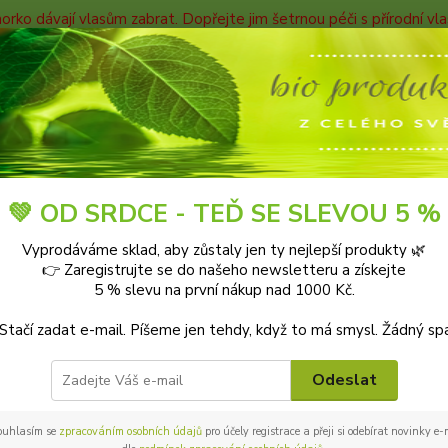
horko dávají vlasům zabrat. Dopřejte jim šetrnou péči s přírodní v
TAKTY
Blog
Nevíte
Hledat
+420
9-18:0
ouhlas se zpracováním osobních údajů pro účely použití funkce Hlídací pes
💚 OD SRDCE - TEĎ SE SLEVOU 5 %
Vyprodáváme sklad, aby zůstaly jen ty nejlepší produkty 🌿
las se zpracováním osobních úda
👉 Zaregistrujte se do našeho newsletteru a získejte
5 % slevu na první nákup nad 1000 Kč.
ací pes
 Stačí zadat e-mail. Píšeme jen tehdy, když to má smysl. Žádný sp
lujete tímto souhlas firmě MOBYTEX Libuše Hejna, se sídlem
jského obchodního soudu v Praze, oddíl A, vložka 32303 (d
Odeslat
lamentu a Rady (EU) č. 2016/679 o ochraně fyzických osob v 
ybu těchto údajů a o zrušení směrnice 95/46/ES (obecné nař
ouhlasím se
zpracováním osobních údajů
pro účely registrace a přeji si odebírat novinky e
acovával/a následující osobní údaje: