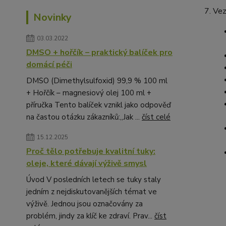
Vez
Novinky
03.03.2022
DMSO + hořčík – praktický balíček pro
domácí péči
DMSO (Dimethylsulfoxid) 99,9 % 100 ml
+ Hořčík – magnesiový olej 100 ml +
příručka Tento balíček vznikl jako odpověď
na častou otázku zákazníků:„Jak ...
číst celé
15.12.2025
Proč tělo potřebuje kvalitní tuky:
oleje, které dávají výživě smysl
Úvod V posledních letech se tuky staly
jedním z nejdiskutovanějších témat ve
výživě. Jednou jsou označovány za
problém, jindy za klíč ke zdraví. Prav...
číst