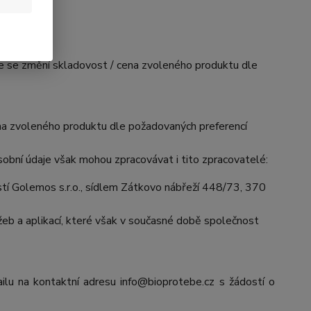
mile se změní skladovost / cena zvoleného produktu dle
cena zvoleného produktu dle požadovaných preferencí
obní údaje však mohou zpracovávat i tito zpracovatelé:
í Golemos s.r.o., sídlem Zátkovo nábřeží 448/73, 370
eb a aplikací, které však v současné době společnost
ilu na kontaktní adresu info@bioprotebe.cz s žádostí o