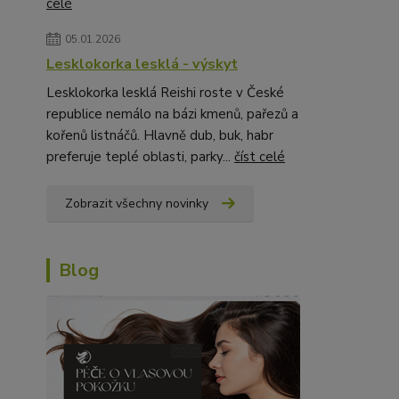
celé
05.01.2026
Lesklokorka lesklá - výskyt
Lesklokorka lesklá Reishi roste v České
republice nemálo na bázi kmenů, pařezů a
kořenů listnáčů. Hlavně dub, buk, habr
preferuje teplé oblasti, parky...
číst celé
Zobrazit všechny novinky
Blog