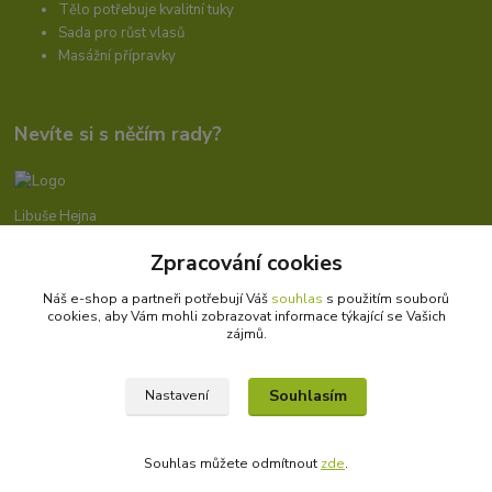
Tělo potřebuje kvalitní tuky
Sada pro růst vlasů
Masážní přípravky
Nevíte si s něčím rady?
Libuše Hejna
+420 606 912 887
Zpracování cookies
9-18:00 hod.
Náš e-shop a partneři potřebují Váš
souhlas
s použitím souborů
info@bioprotebe.cz
cookies, aby Vám mohli zobrazovat informace týkající se Vašich
zájmů.
Souhlasím
Nastavení
Bioprotebe.cz -
Přírodní certifikované produkty
//
Webdesign
: Poradnyweb.cz
Souhlas můžete odmítnout
zde
.
Vytvořeno na
Eshop-rychle.cz