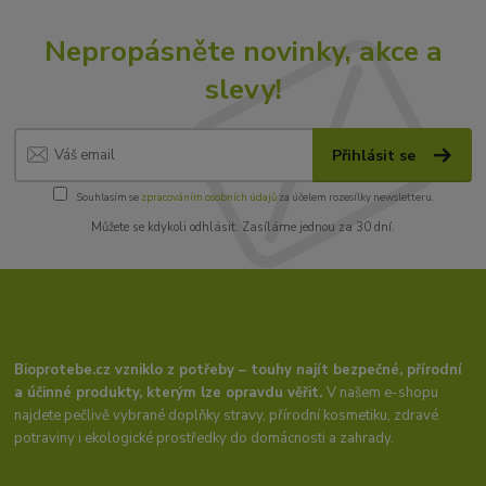
Nepropásněte novinky, akce a
slevy!
Přihlásit se
Souhlasím se
zpracováním osobních údajů
za účelem rozesílky newsletteru.
Můžete se kdykoli odhlásit. Zasíláme jednou za 30 dní.
Bioprotebe.cz vzniklo z potřeby – touhy najít bezpečné, přírodní
a účinné produkty, kterým lze opravdu věřit.
V našem e-shopu
najdete pečlivě vybrané doplňky stravy, přírodní kosmetiku, zdravé
potraviny i ekologické prostředky do domácnosti a zahrady.