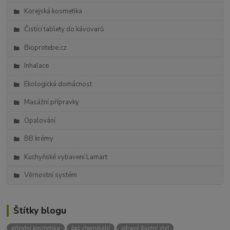
Korejská kosmetika
Čistící tablety do kávovarů
Bioprotebe.cz
Inhalace
Ekologická domácnost
Masážní přípravky
Opalování
BB krémy
Kuchyňské vybavení Lamart
Věrnostní systém
Štítky blogu
přírodní kosmetika
bez chemikálií
zdravý životní styl