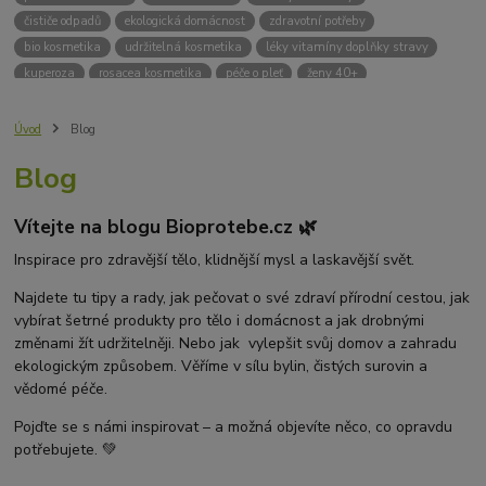
čističe odpadů
ekologická domácnost
zdravotní potřeby
bio kosmetika
udržitelná kosmetika
léky vitamíny doplňky stravy
kuperoza
rosacea kosmetika
péče o pleť
ženy 40+
odvápnění kávovaru
přírodní doplňky stravy
krémy na opalování
bez chemie
biodrogerie
bio čističe
životní prostředí
Úvod
Blog
ekologické čistící prosředky
bio drogerie
čistící prostředky na podlahu
Blog
Přírodní čistící prostředky
ekologické čistící prostředky na podlahu
přípravky na podlahu
čističe na podlahu
Lupy ve vlasech
Vítejte na blogu Bioprotebe.cz 🌿
Jak se zbavit lupů
Příčiny lupů
Léčba lupů
Antilupový šampon
Suchá pokožka hlavy a lupy
Přírodní prostředky na lupy
Inspirace pro zdravější tělo, klidnější mysl a laskavější svět.
Seboroická dermatitida a lupy
Šampon proti lupům
Najdete tu tipy a rady, jak pečovat o své zdraví přírodní cestou, jak
Mastná pokožka hlavy a lupy
Svědění pokožky hlavy
vybírat šetrné produkty pro tělo i domácnost a jak drobnými
Kvasinky a lupy
diadnostické testy
pH proužky
pH tester
změnami žít udržitelněji. Nebo jak vylepšit svůj domov a zahradu
měření moči
hodnota pH
kyselý
zásaditý
neutrální
ekologickým způsobem. Věříme v sílu bylin, čistých surovin a
měření pH
alkalická koupel
vědomé péče.
Pojďte se s námi inspirovat – a možná objevíte něco, co opravdu
potřebujete. 💚