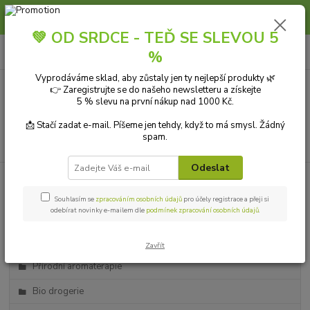
Slunce, koupání a horko dávají vlasům zabrat. Dopřejte jim šetrnou péči s
přírodní vlasovou kosmetikou.
💚 OD SRDCE - TEĎ SE SLEVOU 5
0
ks
+420 606 912 887
CZK
%
za
0,00 Kč
9-18:00 hod.
Vyprodáváme sklad, aby zůstaly jen ty nejlepší produkty 🌿
👉 Zaregistrujte se do našeho newsletteru a získejte
Menu
5 % slevu na první nákup nad 1000 Kč.
📩 Stačí zadat e-mail. Píšeme jen tehdy, když to má smysl. Žádný
spam.
Hledat
Odeslat
Kategorie blogu
Souhlasím se
zpracováním osobních údajů
pro účely registrace a přeji si
odebírat novinky e-mailem dle
podmínek zpracování osobních údajů
.
Přírodní kosmetika
Ekologické čistící prostředky
Zavřít
Přírodní aromaterapie
Bio drogerie