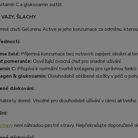
vitamín C a glukosamin sulfát.
 VAZY, ŠLACHY
emné chuti Gelorenu Active je jeho konzumace za odměnu, kterou
řednosti:
ma želé:
Příjemná konzumace bez nutnosti zapíjení, ideální alte
ť pomeranče:
Osvěžující ovocná chuť pro snadné užívání.
amín C:
Přispívá k normální tvorbě kolagenu pro správnou funkci 
agen & glukosamin:
Dlouhodobě oblíbené složky v péči o pohy
ené dávkování:
tablety denně. Vhodné pro dlouhodobé užívání v rámci aktivního ž
ní:
stravy
není náhradou pestré stravy. Nepřekračujte doporučené d
ené dávkování: