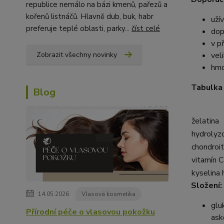
republice nemálo na bázi kmenů, pařezů a
kořenů listnáčů. Hlavně dub, buk, habr
uží
preferuje teplé oblasti, parky...
číst celé
dop
v p
Zobrazit všechny novinky
vel
hmo
Tabulka 
Blog
želatina
hydrolyz
chondroit
vitamín C
kyselina
Složení:
14.05.2026
Vlasová kosmetika
glu
Přírodní péče o vlasovou pokožku
ask