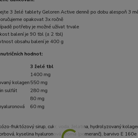
vejte 3 želé tablety Geloren Active denně po dobu alespoň 3 m
oručujeme opakovat 3x ročně
řípadě potřeby je možné užívat trvale
ikost balení je 90 tbl (± 2 tbl)
tnost obsahu balení je 400 g
nutričních hodnot:
3 želé tbl
1400 mg
ovaný kolagen
550 mg
in sulfát
280 mg
80 mg
 hyaluronová
60 mg
kózo-fruktózový sirup, cukr, voda, želatina, hydrolyzovaný kolagen,
orbová, kyselina hyaluronová, aroma (pomeranč), barvivo E 160e