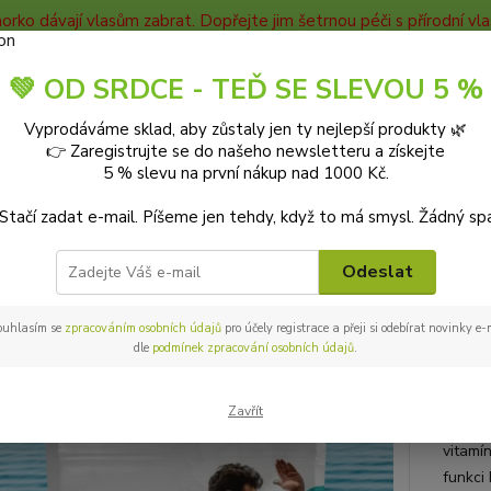
horko dávají vlasům zabrat. Dopřejte jim šetrnou péči s přírodní v
TAKTY
Blog
💚 OD SRDCE - TEĎ SE SLEVOU 5 %
Nevíte
Vyprodáváme sklad, aby zůstaly jen ty nejlepší produkty 🌿
Hledat
+420
👉 Zaregistrujte se do našeho newsletteru a získejte
9-18:0
5 % slevu na první nákup nad 1000 Kč.
 Stačí zadat e-mail. Píšeme jen tehdy, když to má smysl. Žádný sp
DOPLŇKY STRAVY
Vitamíny a minerály
Geloren Active pomeranč klo
ren Active pomeranč kloubní výž
Odeslat
ouhlasím se
zpracováním osobních údajů
pro účely registrace a přeji si odebírat novinky e
dle
podmínek zpracování osobních údajů
.
Geloren
kloubů
Zavřít
porcin
vitamí
funkci