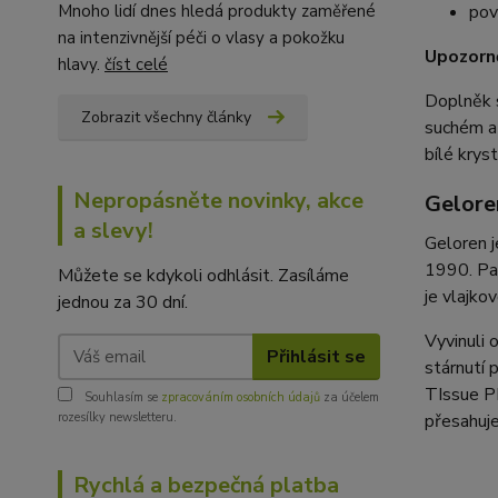
Mnoho lidí dnes hledá produkty zaměřené
pov
na intenzivnější péči o vlasy a pokožku
Upozorně
hlavy.
číst celé
Doplněk s
Zobrazit všechny články
suchém a 
bílé krys
Nepropásněte novinky, akce
Geloren
a slevy!
Geloren j
1990. Pat
Můžete se kdykoli odhlásit. Zasíláme
je vlajko
jednou za 30 dní.
Vyvinuli 
Přihlásit se
stárnutí 
TIssue PR
Souhlasím se
zpracováním osobních údajů
za účelem
rozesílky newsletteru.
přesahuje
Rychlá a bezpečná platba