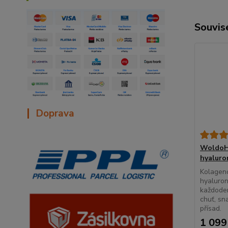
Souvise
|
Doprava
WoldoHe
hyaluro
Kolageno
hyaluron
každoden
chuť, sn
přísad.
1 099