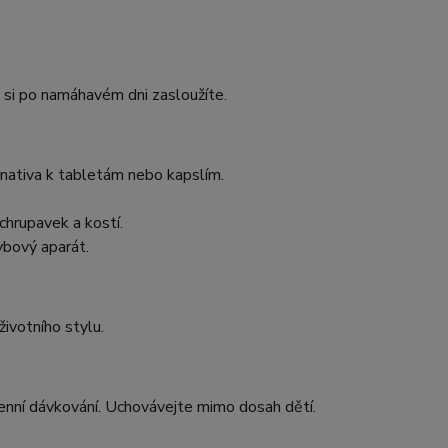
 si po namáhavém dni zasloužíte.
rnativa k tabletám nebo kapslím.
chrupavek a kostí.
bový aparát.
ivotního stylu.
enní dávkování. Uchovávejte mimo dosah dětí.