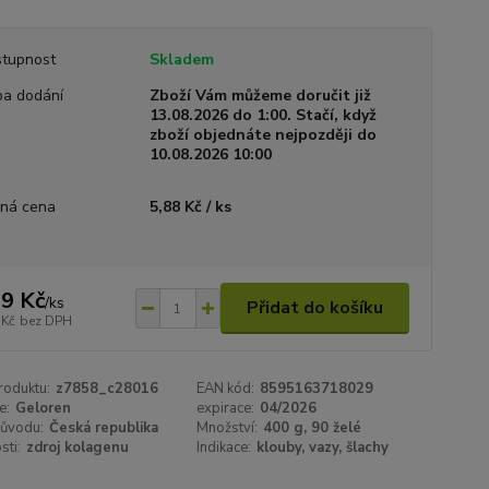
tupnost
Skladem
a dodání
Zboží Vám můžeme doručit již
13.08.2026 do 1:00. Stačí, když
zboží objednáte nejpozději do
10.08.2026 10:00
ná cena
5,88 Kč / ks
9 Kč
/
ks
Přidat do košíku
 Kč
bez DPH
roduktu:
z7858_c28016
EAN kód:
8595163718029
e:
Geloren
expirace:
04/2026
ůvodu:
Česká republika
Množství:
400 g, 90 želé
sti:
zdroj kolagenu
Indikace:
klouby, vazy, šlachy