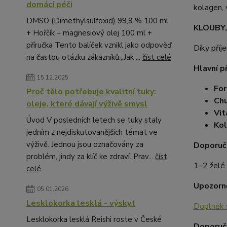
domácí péči
kolagen, 
DMSO (Dimethylsulfoxid) 99,9 % 100 ml
KLOUBY,
+ Hořčík – magnesiový olej 100 ml +
příručka Tento balíček vznikl jako odpověď
Díky příj
na častou otázku zákazníků:„Jak ...
číst celé
Hlavní p
15.12.2025
For
Proč tělo potřebuje kvalitní tuky:
Chu
oleje, které dávají výživě smysl
Vit
Úvod V posledních letech se tuky staly
Kol
jedním z nejdiskutovanějších témat ve
výživě. Jednou jsou označovány za
Doporuč
problém, jindy za klíč ke zdraví. Prav...
číst
1–2 želé 
celé
Upozorně
05.01.2026
Lesklokorka lesklá - výskyt
Doplněk 
Lesklokorka lesklá Reishi roste v České
Doporuč