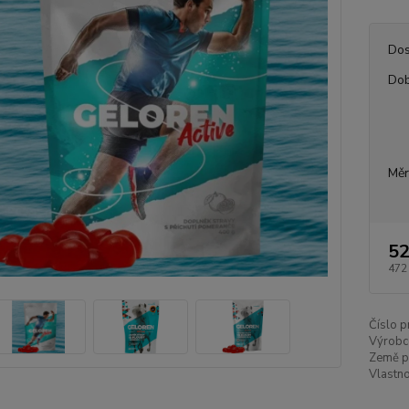
Dos
Dob
Měr
52
472
Číslo p
Výrobc
Země p
Vlastno