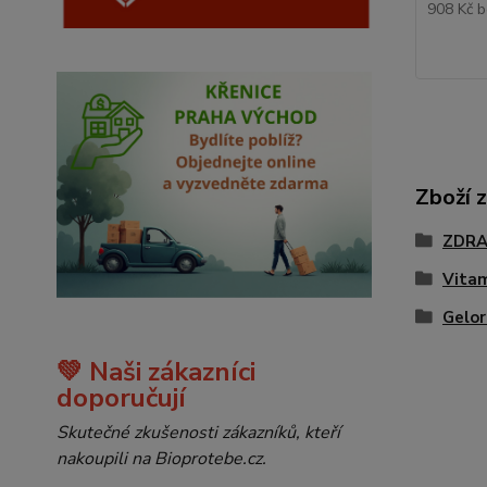
908 Kč
b
Zboží 
ZDRA
Vitam
Gelo
💚 Naši zákazníci
doporučují
Skutečné zkušenosti zákazníků, kteří
nakoupili na Bioprotebe.cz.