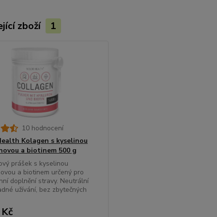
jící zboží
1
10 hodnocení
alth Kolagen s kyselinou
novou a biotinem 500 g
vý prášek s kyselinou
ovou a biotinem určený pro
ní doplnění stravy. Neutrální
adné užívání, bez zbytečných
 Kč