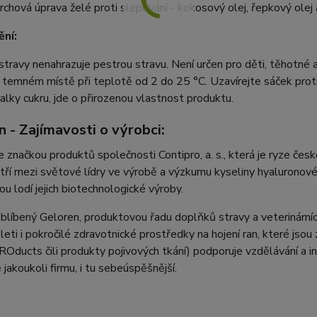
rchová úprava želé proti slepování - kokosový olej, řepkový olej
ní:
travy nenahrazuje pestrou stravu. Není určen pro děti, těhotné a
temném místě při teplotě od 2 do 25 °C. Uzavírejte sáček proti
talky cukru, jde o přirozenou vlastnost produktu.
 - Zajímavosti o výrobci:
e značkou produktů společnosti Contipro, a. s., která je ryze čes
ří mezi světové lídry ve výrobě a výzkumu kyseliny hyaluronové.
vou lodí jejich biotechnologické výroby.
oblíbený Geloren, produktovou řadu doplňků stravy a veterinárníc
pleti i pokročilé zdravotnické prostředky na hojení ran, které js
Oducts čili produkty pojivových tkání) podporuje vzdělávání a in
 jakoukoli firmu, i tu sebeúspěšnější.