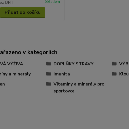
Skladem
ez DPH
Přidat do košíku
zařazeno v kategoriích
VÁ VÝŽIVA
DOPLŇKY STRAVY
VÝB
íny a minerály
Imunita
Klou
ren
Vitamíny a minerály pro
sportovce