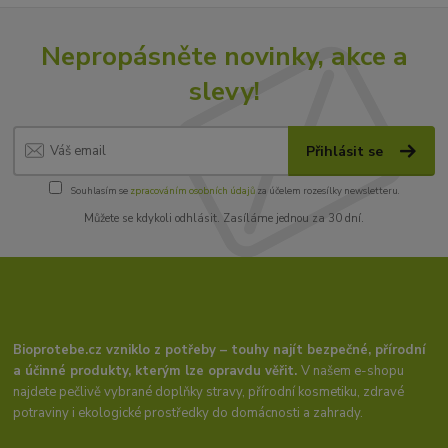
Nepropásněte novinky, akce a
slevy!
Přihlásit se
Souhlasím se
zpracováním osobních údajů
za účelem rozesílky newsletteru.
Můžete se kdykoli odhlásit. Zasíláme jednou za 30 dní.
Bioprotebe.cz vzniklo z potřeby – touhy najít bezpečné, přírodní
a účinné produkty, kterým lze opravdu věřit.
V našem e-shopu
najdete pečlivě vybrané doplňky stravy, přírodní kosmetiku, zdravé
potraviny i ekologické prostředky do domácnosti a zahrady.