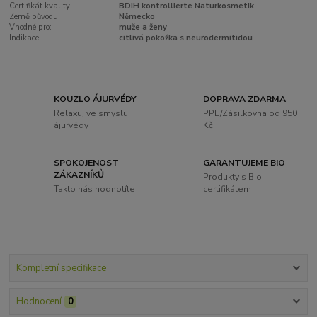
Certifikát kvality:
BDIH kontrollierte Naturkosmetik
Země původu:
Německo
Vhodné pro:
muže a ženy
Indikace:
citlivá pokožka s neurodermitidou
KOUZLO ÁJURVÉDY
DOPRAVA ZDARMA
Relaxuj ve smyslu
PPL/Zásilkovna od 950
ájurvédy
Kč
SPOKOJENOST
GARANTUJEME BIO
ZÁKAZNÍKŮ
Produkty s Bio
Takto nás hodnotíte
certifikátem
Kompletní specifikace
Hodnocení
0