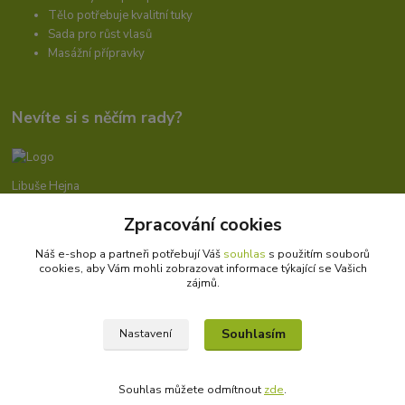
Tělo potřebuje kvalitní tuky
Sada pro růst vlasů
Masážní přípravky
Nevíte si s něčím rady?
Libuše Hejna
+420 606 912 887
Zpracování cookies
9-18:00 hod.
Náš e-shop a partneři potřebují Váš
souhlas
s použitím souborů
info@bioprotebe.cz
cookies, aby Vám mohli zobrazovat informace týkající se Vašich
zájmů.
Souhlasím
Nastavení
Bioprotebe.cz -
Přírodní certifikované produkty
//
Webdesign
: Poradnyweb.cz
Souhlas můžete odmítnout
zde
.
Vytvořeno na
Eshop-rychle.cz