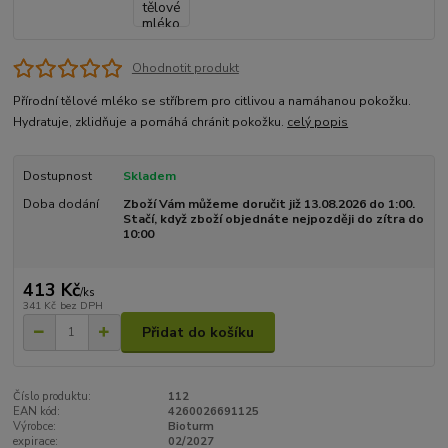
Ohodnotit produkt
Přírodní tělové mléko se stříbrem pro citlivou a namáhanou pokožku.
Hydratuje, zklidňuje a pomáhá chránit pokožku.
celý popis
Dostupnost
Skladem
Doba dodání
Zboží Vám můžeme doručit již 13.08.2026 do 1:00.
Stačí, když zboží objednáte nejpozději do zítra do
10:00
413 Kč
/
ks
341 Kč
bez DPH
Přidat do košíku
Číslo produktu:
112
EAN kód:
4260026691125
Výrobce:
Bioturm
expirace:
02/2027