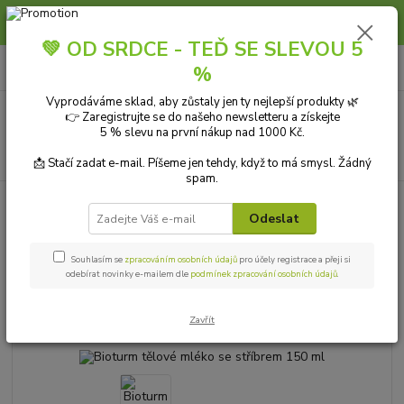
Slunce, koupání a horko dávají vlasům zabrat. Dopřejte jim šetrnou péči s
přírodní vlasovou kosmetikou.
💚 OD SRDCE - TEĎ SE SLEVOU 5
0
ks
+420 606 912 887
CZK
%
za
0,00 Kč
9-18:00 hod.
Vyprodáváme sklad, aby zůstaly jen ty nejlepší produkty 🌿
Menu
👉 Zaregistrujte se do našeho newsletteru a získejte
5 % slevu na první nákup nad 1000 Kč.
Hledat
📩 Stačí zadat e-mail. Píšeme jen tehdy, když to má smysl. Žádný
spam.
Úvod
PŘÍRODNÍ KOSMETIKA
Tělová kosmetika
Tělová mléka
Bioturm tělové mléko se stříbrem 150 ml
Odeslat
Bioturm tělové mléko se stříbrem
Souhlasím se
zpracováním osobních údajů
pro účely registrace a přeji si
150 ml
odebírat novinky e-mailem dle
podmínek zpracování osobních údajů
.
TOP produkt
Zavřít