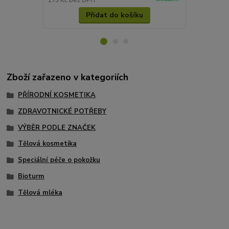
173 Kč
bez DPH
314 Kč
bez 
Přidat do košíku
Zboží zařazeno v kategoriích
PŘÍRODNÍ KOSMETIKA
ZDRAVOTNICKÉ POTŘEBY
VÝBĚR PODLE ZNAČEK
Tělová kosmetika
Speciální péče o pokožku
Bioturm
Tělová mléka