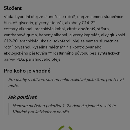
Složení:
Voda, hybridní olej ze slunečnice roční*, olej ze semen slunečnice
čínské*, glycerin, glycerylstearát, alkoholy C14-22,
cetearylalkohol, arachidylalkohol, citrát zinečnatý, stříbro,
xanthanová guma, behenylalkohol, glycerylkaprylát, alkylglukosid
C12-20, arachidylglukosid, tokoferol, olej ze semen slunečnice
roční, oryzanol, kyselina mléčná** * z kontrolovaného
ekologického pěstování ** rostlinného původu bez syntetických
barviv, PEG, parafínového oleje
Pro koho je vhodné
Pro osoby s citlivou, suchou nebo reaktivní pokožkou, pro ženy i
muže.
Jak používat
Naneste na čistou pokožku 1–2× denně a jemně rozetřete.
Vhodné pro každodenní použití.