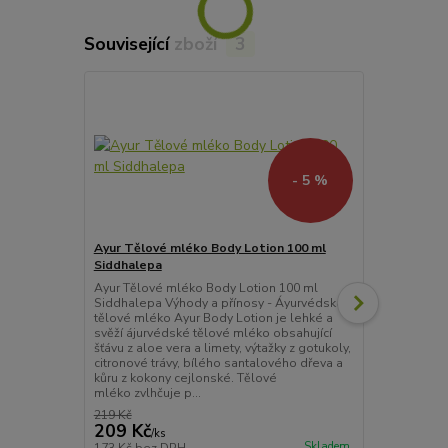
Související zboží
3
- 5 %
Ayur Tělové mléko Body Lotion 100 ml
Bioturm och
Siddhalepa
Bioturm Stří
podrážděnou
Ayur Tělové mléko Body Lotion 100 ml
Zklidňuje po
Siddhalepa Výhody a přínosy - Áyurvédské
pokožku s mi
tělové mléko Ayur Body Lotion je lehké a
svěží ájurvédské tělové mléko obsahující
šťávu z aloe vera a limety, výtažky z gotukoly,
citronové trávy, bílého santalového dřeva a
kůru z kokony cejlonské. Tělové
mléko zvlhčuje p...
219 Kč
209 Kč
380 Kč
/
ks
Skladem