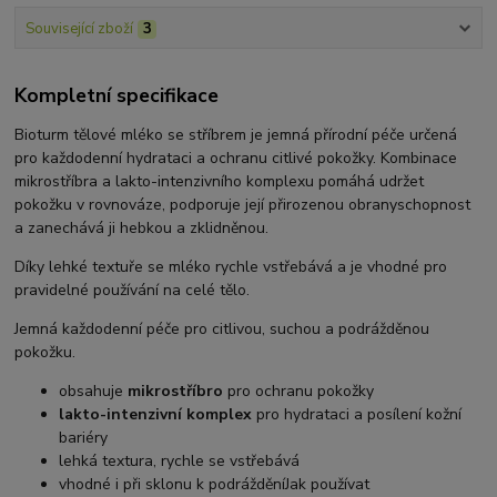
Související zboží
3
Kompletní specifikace
Bioturm tělové mléko se stříbrem je jemná přírodní péče určená
pro každodenní hydrataci a ochranu citlivé pokožky. Kombinace
mikrostříbra a lakto-intenzivního komplexu pomáhá udržet
pokožku v rovnováze, podporuje její přirozenou obranyschopnost
a zanechává ji hebkou a zklidněnou.
Díky lehké textuře se mléko rychle vstřebává a je vhodné pro
pravidelné používání na celé tělo.
Jemná každodenní péče pro citlivou, suchou a podrážděnou
pokožku.
obsahuje
mikrostříbro
pro ochranu pokožky
lakto-intenzivní komplex
pro hydrataci a posílení kožní
bariéry
lehká textura, rychle se vstřebává
vhodné i při sklonu k podrážděníJak používat