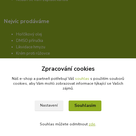
Nejvíc prodáváme
Hořčíkový olej
DMSO příručka
Likvidace hmyzu
Krém proti růžovce
Kolagen
Produkty bez předpisu
Zpracování cookies
Tělo potřebuje kvalitní tuky
Náš e-shop a partneři potřebují Váš
souhlas
s použitím souborů
Sada pro růst vlasů
cookies, aby Vám mohli zobrazovat informace týkající se Vašich
Masážní přípravky
zájmů.
Souhlasím
Nastavení
Nevíte si s něčím rady?
Souhlas můžete odmítnout
zde
.