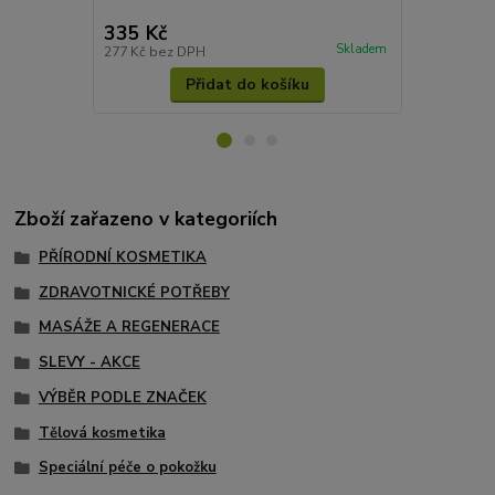
440 Kč
335 Kč
385 Kč
Skladem
277 Kč
bez DPH
344 Kč
bez 
Přidat do košíku
Zboží zařazeno v kategoriích
PŘÍRODNÍ KOSMETIKA
ZDRAVOTNICKÉ POTŘEBY
MASÁŽE A REGENERACE
SLEVY - AKCE
VÝBĚR PODLE ZNAČEK
Tělová kosmetika
Speciální péče o pokožku