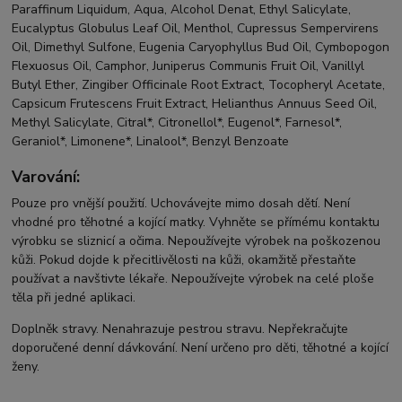
Paraffinum Liquidum, Aqua, Alcohol Denat, Ethyl Salicylate,
Eucalyptus Globulus Leaf Oil, Menthol, Cupressus Sempervirens
Oil, Dimethyl Sulfone, Eugenia Caryophyllus Bud Oil, Cymbopogon
Flexuosus Oil, Camphor, Juniperus Communis Fruit Oil, Vanillyl
Butyl Ether, Zingiber Officinale Root Extract, Tocopheryl Acetate,
Capsicum Frutescens Fruit Extract, Helianthus Annuus Seed Oil,
Methyl Salicylate, Citral*, Citronellol*, Eugenol*, Farnesol*,
Geraniol*, Limonene*, Linalool*, Benzyl Benzoate
Varování:
Pouze pro vnější použití. Uchovávejte mimo dosah dětí. Není
vhodné pro těhotné a kojící matky. Vyhněte se přímému kontaktu
výrobku se sliznicí a očima. Nepoužívejte výrobek na poškozenou
kůži. Pokud dojde k přecitlivělosti na kůži, okamžitě přestaňte
používat a navštivte lékaře. Nepoužívejte výrobek na celé ploše
těla při jedné aplikaci.
Doplněk stravy. Nenahrazuje pestrou stravu. Nepřekračujte
doporučené denní dávkování. Není určeno pro děti, těhotné a kojící
ženy.