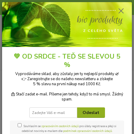
Slunce, koupání a horko dávají vlasům zabrat. Dopřejte jim šetrnou péči s
přírodní vlasovou kosmetikou.
0
ks
+420 606 912 887
CZK
za
0,00 Kč
9-18:00 hod.
Menu
💚 OD SRDCE - TEĎ SE SLEVOU 5
Hledat
%
Vyprodáváme sklad, aby zůstaly jen ty nejlepší produkty 🌿
Úvod
MASÁŽE A REGENERACE
Masážní oleje
Namman Muay
👉 Zaregistrujte se do našeho newsletteru a získejte
Boxing Liniment thajský olej 120 ml
5 % slevu na první nákup nad 1000 Kč.
Namman Muay Boxing Liniment
📩 Stačí zadat e-mail. Píšeme jen tehdy, když to má smysl. Žádný
spam.
thajský olej 120 ml
Odeslat
Akce
Souhlasím se
zpracováním osobních údajů
pro účely registrace a přeji si
odebírat novinky e-mailem dle
podmínek zpracování osobních údajů
.