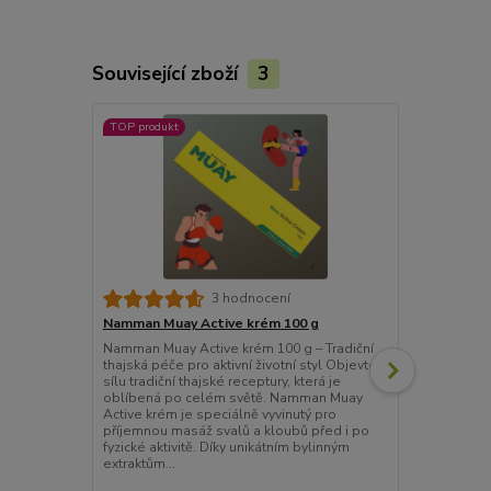
Související zboží
3
TOP produkt
Novinka
3 hodnocení
Namman Muay Active krém 100 g
Neurofisiodo
komfort 40 
Namman Muay Active krém 100 g – Tradiční
thajská péče pro aktivní životní styl Objevte
Neurofisiodo
sílu tradiční thajské receptury, která je
komfort 40 m
oblíbená po celém světě. Namman Muay
přírodní emu
Active krém je speciálně vyvinutý pro
snižuje boles
příjemnou masáž svalů a kloubů před i po
složce Ozoil
fyzické aktivitě. Díky unikátním bylinným
oleji) a pomá
extraktům...
Přípravek se
míst...