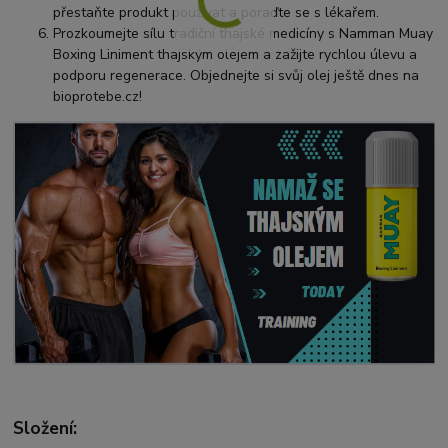
přestaňte produkt používat a poraďte se s lékařem.
Prozkoumejte sílu tradiční thajské medicíny s Namman Muay
Boxing Liniment thajským olejem a zažijte rychlou úlevu a
podporu regenerace. Objednejte si svůj olej ještě dnes na
bioprotebe.cz!
Složení: