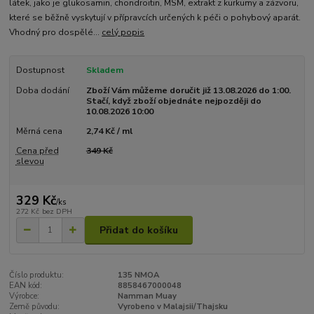
látek, jako je glukosamin, chondroitin, MSM, extrakt z kurkumy a zázvoru,
které se běžně vyskytují v přípravcích určených k péči o pohybový aparát.
Vhodný pro dospělé...
celý popis
Dostupnost
Skladem
Doba dodání
Zboží Vám můžeme doručit již 13.08.2026 do 1:00.
Stačí, když zboží objednáte nejpozději do
10.08.2026 10:00
Měrná cena
2,74 Kč / ml
Cena před
349 Kč
slevou
329 Kč
/
ks
272 Kč
bez DPH
Přidat do košíku
Číslo produktu:
135 NMOA
EAN kód:
8858467000048
Výrobce:
Namman Muay
Země původu:
Vyrobeno v Malajsii/Thajsku