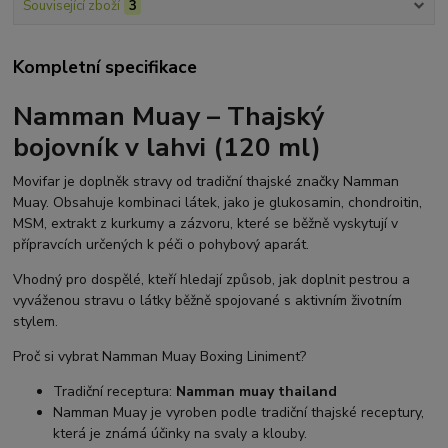
Související zboží
3
Kompletní specifikace
Namman Muay – Thajský
bojovník v lahvi (120 ml)
Movifar je doplněk stravy od tradiční thajské značky Namman
Muay. Obsahuje kombinaci látek, jako je glukosamin, chondroitin,
MSM, extrakt z kurkumy a zázvoru, které se běžně vyskytují v
přípravcích určených k péči o pohybový aparát.
Vhodný pro dospělé, kteří hledají způsob, jak doplnit pestrou a
vyváženou stravu o látky běžně spojované s aktivním životním
stylem.
Proč si vybrat Namman Muay Boxing Liniment?
Tradiční receptura:
Namman muay thailand
Namman Muay je vyroben podle tradiční thajské receptury,
která je známá účinky na svaly a klouby.