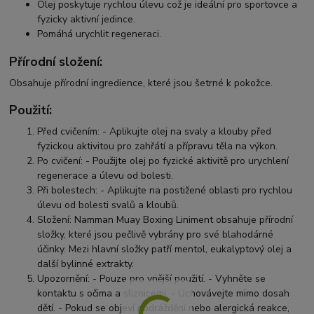
Olej poskytuje rychlou úlevu což je ideální pro sportovce a
fyzicky aktivní jedince.
Pomáhá urychlit regeneraci.
Přírodní složení:
Obsahuje přírodní ingredience, které jsou šetrné k pokožce.
Použití:
Před cvičením: - Aplikujte olej na svaly a klouby před
fyzickou aktivitou pro zahřátí a přípravu těla na výkon.
Po cvičení: - Použijte olej po fyzické aktivitě pro urychlení
regenerace a úlevu od bolesti.
Při bolestech: - Aplikujte na postižené oblasti pro rychlou
úlevu od bolesti svalů a kloubů.
Složení: Namman Muay Boxing Liniment obsahuje přírodní
složky, které jsou pečlivě vybrány pro své blahodárné
účinky. Mezi hlavní složky patří mentol, eukalyptový olej a
další bylinné extrakty.
Upozornění: - Pouze pro vnější použití. - Vyhněte se
kontaktu s očima a sliznicemi. - Uchovávejte mimo dosah
dětí. - Pokud se objeví podráždění nebo alergická reakce,