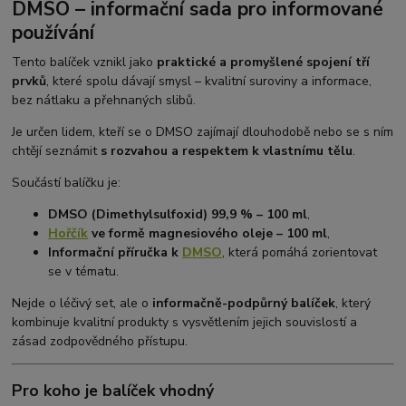
DMSO – informační sada pro informované
používání
Tento balíček vznikl jako
praktické a promyšlené spojení tří
prvků
, které spolu dávají smysl – kvalitní suroviny a informace,
bez nátlaku a přehnaných slibů.
Je určen lidem, kteří se o DMSO zajímají dlouhodobě nebo se s ním
chtějí seznámit
s rozvahou a respektem k vlastnímu tělu
.
Součástí balíčku je:
DMSO (Dimethylsulfoxid) 99,9 % – 100 ml
,
Hořčík
ve formě magnesiového oleje – 100 ml
,
Informační příručka k
DMSO
, která pomáhá zorientovat
se v tématu.
Nejde o léčivý set, ale o
informačně-podpůrný balíček
, který
kombinuje kvalitní produkty s vysvětlením jejich souvislostí a
zásad zodpovědného přístupu.
Pro koho je balíček vhodný