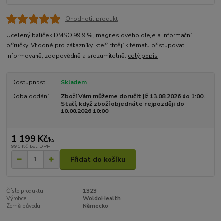
Ohodnotit produkt
Ucelený balíček DMSO 99,9 %, magnesiového oleje a informační
příručky. Vhodné pro zákazníky, kteří chtějí k tématu přistupovat
informovaně, zodpovědně a srozumitelně.
celý popis
Dostupnost
Skladem
Doba dodání
Zboží Vám můžeme doručit již 13.08.2026 do 1:00.
Stačí, když zboží objednáte nejpozději do
10.08.2026 10:00
1 199 Kč
/
ks
991 Kč
bez DPH
Přidat do košíku
Číslo produktu:
1323
Výrobce:
WoldoHealth
Země původu:
Německo