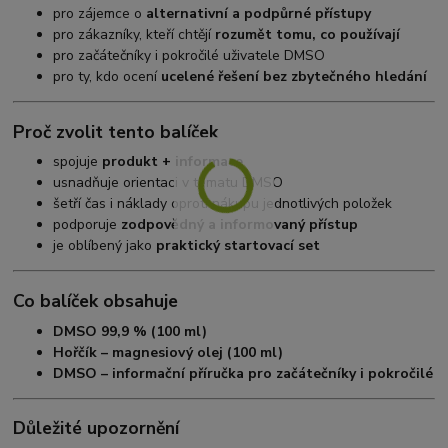
pro zájemce o
alternativní a podpůrné přístupy
pro zákazníky, kteří chtějí
rozumět tomu, co používají
pro začátečníky i pokročilé uživatele DMSO
pro ty, kdo ocení
ucelené řešení bez zbytečného hledání
Proč zvolit tento balíček
spojuje
produkt + informace
usnadňuje orientaci v tématu DMSO
šetří čas i náklady oproti nákupu jednotlivých položek
podporuje
zodpovědný a informovaný přístup
je oblíbený jako
praktický startovací set
Co balíček obsahuje
DMSO 99,9 % (100 ml)
Hořčík – magnesiový olej (100 ml)
DMSO – informační příručka pro začátečníky i pokročilé
Důležité upozornění