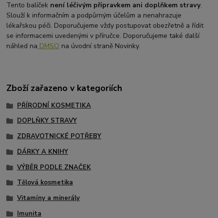
Tento balíček
není léčivým přípravkem ani doplňkem stravy
.
Slouží k informačním a podpůrným účelům a nenahrazuje
lékařskou péči. Doporučujeme vždy postupovat obezřetně a řídit
se informacemi uvedenými v příručce. Doporučujeme také další
náhled na
DMSO
na úvodní straně Novinky.
Zboží zařazeno v kategoriích
PŘÍRODNÍ KOSMETIKA
DOPLŇKY STRAVY
ZDRAVOTNICKÉ POTŘEBY
DÁRKY A KNIHY
VÝBĚR PODLE ZNAČEK
Tělová kosmetika
Vitamíny a minerály
Imunita