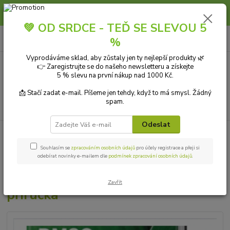
Slunce, koupání a horko dávají vlasům zabrat. Dopřejte jim šetrnou péči s
přírodní vlasovou kosmetikou.
💚 OD SRDCE - TEĎ SE SLEVOU 5
0
ks
+420 606 912 887
CZK
%
za
0,00 Kč
9-18:00 hod.
Vyprodáváme sklad, aby zůstaly jen ty nejlepší produkty 🌿
👉 Zaregistrujte se do našeho newsletteru a získejte
Menu
5 % slevu na první nákup nad 1000 Kč.
📩 Stačí zadat e-mail. Píšeme jen tehdy, když to má smysl. Žádný
spam.
Hledat
Odeslat
Úvod
DÁRKY A KNIHY
Knihy
DMSO 99,9 % 100 ml + Hořčík
(magnesiový olej) 100 ml + příručka
Souhlasím se
zpracováním osobních údajů
pro účely registrace a přeji si
odebírat novinky e-mailem dle
podmínek zpracování osobních údajů
.
DMSO 99,9 % 100 ml + Hořčík
(magnesiový olej) 100 ml +
Zavřít
příručka