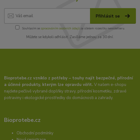
Přihlásit se
Souhlasím se
zpracováním osobních údajů
za účelem rozesílky newsletteru.
Můžete se kdykoli odhlásit. Zasíláme jednou za 30 dní.
Bioprotebe.cz vzniklo z potřeby – touhy najít bezpečné, přírodní
a účinné produkty, kterým lze opravdu věřit.
V našem e-shopu
najdete pečlivě vybrané doplňky stravy, přírodní kosmetiku, zdravé
potraviny i ekologické prostředky do domácnosti a zahrady.
Bioprotebe.cz
Obchodní podmínky
Nová registrace