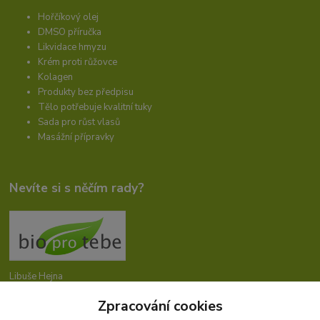
Hořčíkový olej
DMSO příručka
Likvidace hmyzu
Krém proti růžovce
Kolagen
Produkty bez předpisu
Tělo potřebuje kvalitní tuky
Sada pro růst vlasů
Masážní přípravky
Nevíte si s něčím rady?
Libuše Hejna
+420 606 912 887
Zpracování cookies
9-18:00 hod.