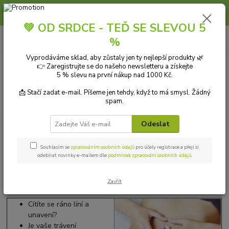
Slunce, koupání a horko dávají vlasům zabrat. Dopřejte jim šetrnou péči s
přírodní vlasovou kosmetikou.
💚 OD SRDCE - TEĎ SE SLEVOU 5
0
ks
+420 606 912 887
CZK
%
za
0,00 Kč
9-18:00 hod.
Vyprodáváme sklad, aby zůstaly jen ty nejlepší produkty 🌿
👉 Zaregistrujte se do našeho newsletteru a získejte
Menu
5 % slevu na první nákup nad 1000 Kč.
📩 Stačí zadat e-mail. Píšeme jen tehdy, když to má smysl. Žádný
spam.
Hledat
Odeslat
Úvod
Funguje ti trávení?
Souhlasím se
zpracováním osobních údajů
pro účely registrace a přeji si
Funguje ti trávení?
odebírat novinky e-mailem dle
podmínek zpracování osobních údajů
.
Zavřít
Nemám problém, pokud to funguje.
Cítíte se ráno líní a
unavení?
Je vaše trávení