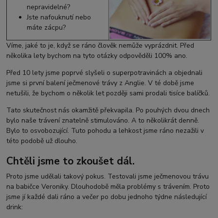
nepravidelné?
Jste nafouknutí nebo
máte zácpu?
Víme, jaké to je, když se ráno člověk nemůže vyprázdnit. Před
několika lety bychom na tyto otázky odpověděli 100% ano.
Před 10 lety jsme poprvé slyšeli o superpotravinách a objednali
jsme si první balení ječmenové trávy z Anglie. V té době jsme
netušili, že bychom o několik let později sami prodali tisíce balíčků.
Tato skutečnost nás okamžitě překvapila. Po pouhých dvou dnech
bylo naše trávení znatelně stimulováno. A to několikrát denně.
Bylo to osvobozující. Tuto pohodu a lehkost jsme ráno nezažili v
této podobě už dlouho.
Chtěli jsme to zkoušet dál.
Proto jsme udělali takový pokus. Testovali jsme ječmenovou trávu
na babičce Veroniky. Dlouhodobě měla problémy s trávením. Proto
jsme jí každé dali ráno a večer po dobu jednoho týdne následující
drink: