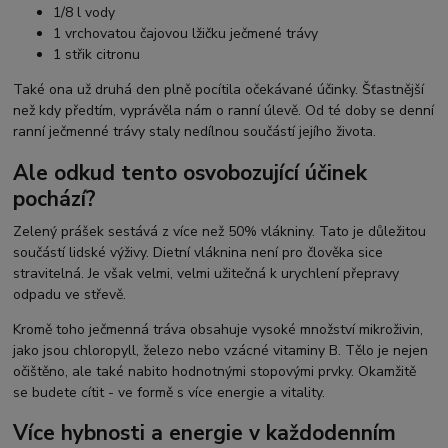
1/8 l vody
1 vrchovatou čajovou lžičku ječmené trávy
1 střik citronu
Také ona už druhá den plně pocítila očekávané účinky. Šťastnější
než kdy předtím, vyprávěla nám o ranní úlevě. Od té doby se denní
ranní ječmenné trávy staly nedílnou součástí jejího života.
Ale odkud tento osvobozující účinek
pochází?
Zelený prášek sestává z více než 50% vlákniny. Tato je důležitou
součástí lidské výživy. Dietní vláknina není pro člověka sice
stravitelná. Je však velmi, velmi užitečná k urychlení přepravy
odpadu ve střevě.
Kromě toho ječmenná tráva obsahuje vysoké množství mikroživin,
jako jsou chloropyll, železo nebo vzácné vitaminy B. Tělo je nejen
očištěno, ale také nabito hodnotnými stopovými prvky. Okamžitě
se budete cítit - ve formě s více energie a vitality.
Více hybnosti a energie v každodenním