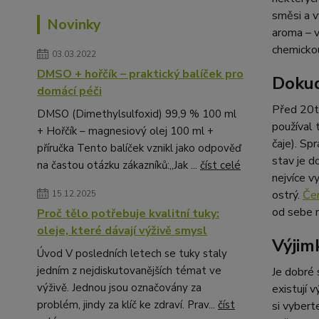
směsi a v
Novinky
aroma – v
chemickou
03.03.2022
DMSO + hořčík – praktický balíček pro
Dokud 
domácí péči
Před 20ti
DMSO (Dimethylsulfoxid) 99,9 % 100 ml
používal 
+ Hořčík – magnesiový olej 100 ml +
čaje). Sp
příručka Tento balíček vznikl jako odpověď
stav je d
na častou otázku zákazníků:„Jak ...
číst celé
nejvíce v
ostrý.
Čer
15.12.2025
od sebe m
Proč tělo potřebuje kvalitní tuky:
oleje, které dávají výživě smysl
Výjim
Úvod V posledních letech se tuky staly
jedním z nejdiskutovanějších témat ve
Je dobré 
výživě. Jednou jsou označovány za
existují 
problém, jindy za klíč ke zdraví. Prav...
číst
si vybert