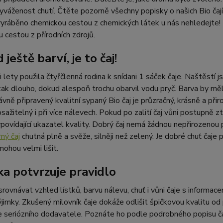
yváženost chutí. Čtěte pozorně všechny popisky o našich Bio čají
yráběno chemickou cestou z chemických látek u nás nehledejte!
 cestou z přírodních zdrojů.
ještě barví, je to čaj!
 lety použila čtyřčlenná rodina k snídani 1 sáček čaje. Naštěstí 
tak dlouho, dokud alespoň trochu obarvil vodu pryč. Barva by měla
rávně připravený kvalitní sypaný Bio čaj je průzračný, krásně a př
osažitelný i při více nálevech. Pokud po zalití čaj vůni postupně zt
ypovídající ukazatel kvality. Dobrý čaj nemá žádnou nepřirozenou
ný čaj
chutná plně a svěže, silněji než zelený. Je dobré chuť čaje
ohou velmi lišit.
ka potvrzuje pravidlo
srovnávat vzhled lístků, barvu nálevu, chuť i vůni čaje s informa
výjimky. Zkušený milovník čaje dokáže odlišit špičkovou kvalitu o
e seriózního dodavatele. Poznáte ho podle podrobného popisu ča