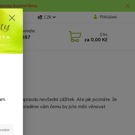
lasovou kosmetikou.
Přihlášení
CZK
 si rady? Zavolejte.
0
ks
 606 912 887
za
0,00 Kč
0 hod.
m buňkám opravdu nevšední zážitek. Ale jak poznáte, že
am.
kvalitních. Poradíme vám čemu by jste měli věnovat
-mailem