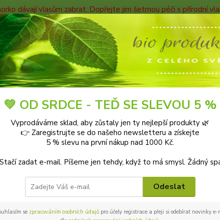
horko dávají vlasům zabrat. Dopřejte jim šetrnou péči s přírodní v
TAKTY
Blog
Nevíte
Hledat
+420
9-18:0
ak poznáte kvalitní čaj
💚 OD SRDCE - TEĎ SE SLEVOU 5 %
Vyprodáváme sklad, aby zůstaly jen ty nejlepší produkty 🌿
poznáte kvalitní čaj
👉 Zaregistrujte se do našeho newsletteru a získejte
5 % slevu na první nákup nad 1000 Kč.
posezení u šáleku lahodného čaje dokáže přinést našim chuťový
 Stačí zadat e-mail. Píšeme jen tehdy, když to má smysl. Žádný sp
n správný čaj? Bohužel většina čajů dodávaných na náš trh je ne
 a na co se při samotném pití čaje zaměřit.
Odeslat
hledu (ne)záleží? Ale ano!
ouhlasím se
zpracováním osobních údajů
pro účely registrace a přeji si odebírat novinky e