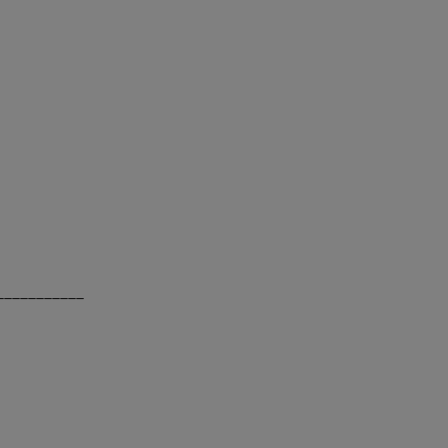
___________