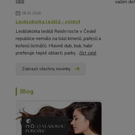
celé
vašim do
05.01.2026
Lesklokorka lesklá - výskyt
Lesklokorka lesklá Reishi roste v České
republice nemálo na bázi kmenů, pařezů a
kořenů listnáčů. Hlavně dub, buk, habr
preferuje teplé oblasti, parky...
číst celé
Zobrazit všechny novinky
Blog