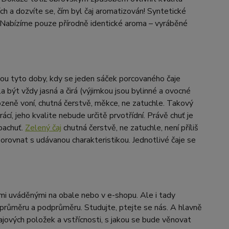
ch a dozvíte se, čím byl čaj aromatizován! Syntetické
 Nabízíme pouze přírodně identické aroma – vyráběné
jsou tyto doby, kdy se jeden sáček porcovaného čaje
 být vždy jasná a čirá (výjimkou jsou bylinné a ovocné
irozeně voní, chutná čerstvě, měkce, ne zatuchle. Takový
rácí, jeho kvalite nebude určitě prvotřídní. Právě chuť je
 pachuť.
Zelený čaj
chutná čerstvě, ne zatuchle, není příliš
 porovnat s udávanou charakteristikou. Jednotlivé čaje se
cemi uváděnými na obale nebo v e-shopu. Ale i tady
d průměru a podprůměru. Studujte, ptejte se nás. A hlavně
jových položek a vstřícnosti, s jakou se bude věnovat