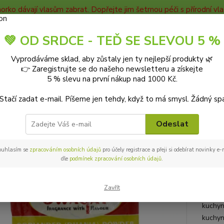
horko dávají vlasům zabrat. Dopřejte jim šetrnou péči s přírodní v
TAKTY
Blog
💚 OD SRDCE - TEĎ SE SLEVOU 5 %
Nevíte
Vyprodáváme sklad, aby zůstaly jen ty nejlepší produkty 🌿
Hledat
+420
👉 Zaregistrujte se do našeho newsletteru a získejte
9-18:0
5 % slevu na první nákup nad 1000 Kč.
 Stačí zadat e-mail. Píšeme jen tehdy, když to má smysl. Žádný sp
ZDRAVÁ VÝŽIVA
Vaření a pečení
Koření a dochucovadla
Koriandr
andr mletý 100 g Swagat
Odeslat
ouhlasím se
zpracováním osobních údajů
pro účely registrace a přeji si odebírat novinky e
dle
podmínek zpracování osobních údajů
.
Vůně a
ořecho
Zavřít
jídel, 
kuchyn
kuchyn