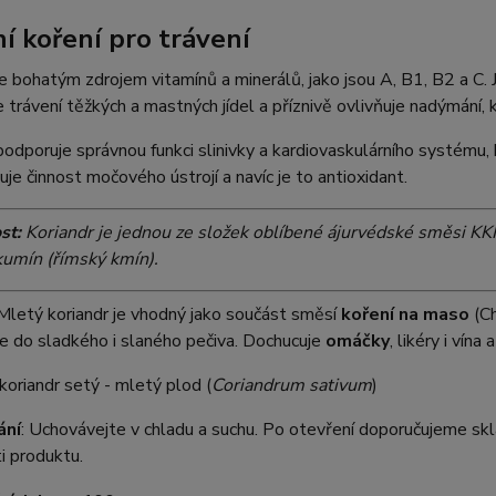
ní koření pro trávení
je bohatým zdrojem vitamínů a minerálů, jako jsou A, B1, B2 a C. 
 trávení těžkých a mastných jídel a příznivě ovlivňuje nadýmání, k
podporuje správnou funkci slinivky a kardiovaskulárního systému, 
je činnost močového ústrojí a navíc je to antioxidant.
st:
Koriandr je jednou ze složek oblíbené ájurvédské
směsi KK
kumín (římský kmín).
letý koriandr je vhodný jako součást směsí
koření na maso
(Ch
e do sladkého i slaného pečiva. Dochucuje
omáčky
, likéry i vín
 koriandr setý - mletý plod (
Coriandrum sativum
)
ání
: Uchovávejte v chladu a suchu. Po otevření doporučujeme sk
i produktu.