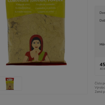
Dos
Dob
Měr
45
40 
Číslo p
Výrobc
Země p