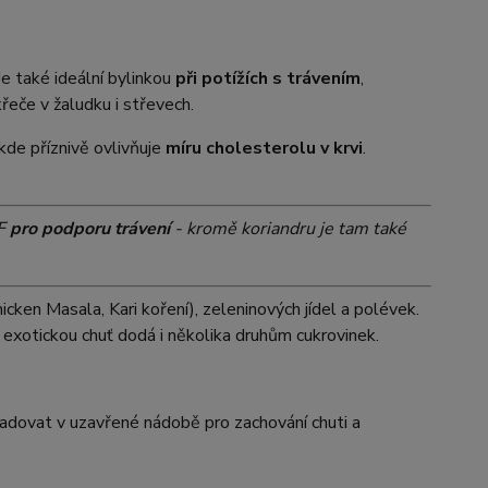
Je také ideální bylinkou
při potížích s trávením
,
řeče v žaludku i střevech.
kde příznivě ovlivňuje
míru cholesterolu v krvi
.
F
pro podporu trávení
- kromě koriandru je tam také
icken Masala, Kari koření), zeleninových jídel a polévek.
a a exotickou chuť dodá i několika druhům cukrovinek.
ladovat v uzavřené nádobě pro zachování chuti a