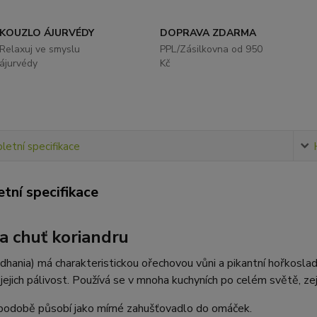
KOUZLO ÁJURVÉDY
DOPRAVA ZDARMA
Relaxuj ve smyslu
PPL/Zásilkovna od 950
ájurvédy
Kč
etní specifikace
tní specifikace
a chuť koriandru
(dhania) má charakteristickou ořechovou vůni a pikantní hořkoslad
jejich pálivost. Používá se v mnoha kuchyních po celém světě, zej
podobě působí jako mírné zahušťovadlo do omáček.