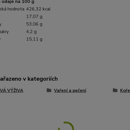
 údaje na 100 g
cká hodnota
426,32 kcal
17,07 g
y
53,06 g
cukry
4,2 g
y
15,11 g
zařazeno v kategoriích
VÁ VÝŽIVA
Vaření a pečení
Koře