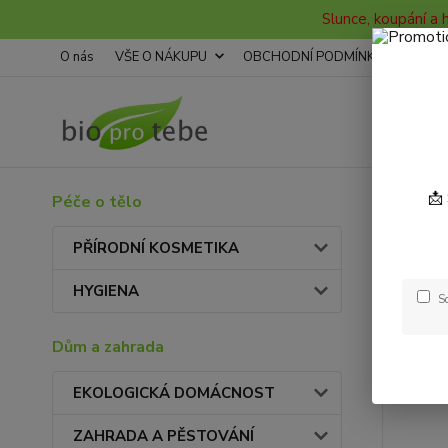
Slunce, koupání a 
O nás
VŠE O NÁKUPU
OBCHODNÍ PODMÍNKY
KON
📩
Péče o tělo
Úvod
Kori
PŘÍRODNÍ KOSMETIKA
HYGIENA
S
Dům a zahrada
EKOLOGICKÁ DOMÁCNOST
ZAHRADA A PĚSTOVÁNÍ