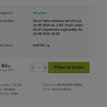
tupnost
Skladem
a dodání
Zboží Vám můžeme doručit již
13.08.2026 do 1:00. Stačí, když
zboží objednáte nejpozději do
10.08.2026 10:00
ná cena
0,45 Kč / g
 Kč
/
ks
Přidat do košíku
Kč
bez DPH
roduktu:
A1532
EAN kód:
8594198370066
e:
Swagat
Druh:
koření mleté
ůvodu:
Indie