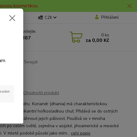
lasovou kosmetikou.
Přihlášení
CZK
 si rady? Zavolejte.
0
ks
 606 912 887
za
0,00 Kč
0 hod.
am.
 mletý 100 g Swagat
-mailem
Ohodnotit produkt
 chuť koriandru Koriandr (dhania) má charakteristickou
vou vůni a pikantní hořkosladkou chuť. Přidává se do ostrých
kde dokáže stáhnout jejich pálivost. Používá se v mnoha
ích po celém světě, zejména v asijské, jihoamerické a mexické
i. V mleté podobě působí jako mírn...
celý popis