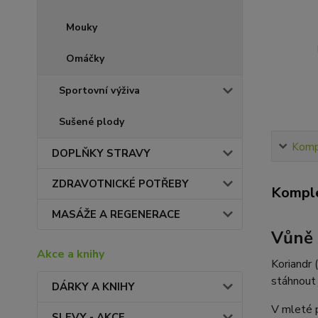
Mouky
Omáčky
Sportovní výživa
Sušené plody
Kompl
DOPLŇKY STRAVY
ZDRAVOTNICKÉ POTŘEBY
Komple
MASÁŽE A REGENERACE
Vůně 
Akce a knihy
Koriandr 
stáhnout 
DÁRKY A KNIHY
V mleté 
SLEVY - AKCE