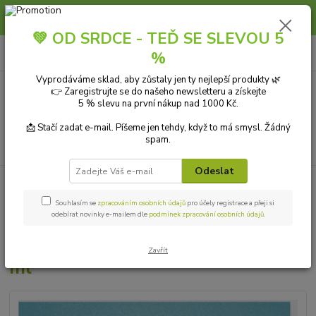
Slunce, koupání a horko dávají vlasům zabrat. Dopřejte jim šetrnou péči s
přírodní vlasovou kosmetikou.
💚 OD SRDCE - TEĎ SE SLEVOU 5
0
ks
+420 606 912 887
CZK
%
za
0,00 Kč
9-18:00 hod.
Vyprodáváme sklad, aby zůstaly jen ty nejlepší produkty 🌿
👉 Zaregistrujte se do našeho newsletteru a získejte
Menu
5 % slevu na první nákup nad 1000 Kč.
📩 Stačí zadat e-mail. Píšeme jen tehdy, když to má smysl. Žádný
spam.
Hledat
Odeslat
Úvod
PŘÍRODNÍ KOSMETIKA
laSaponaria Čisticí pěna extra jemná pro
citlivou pleť BIO 150 ml
Souhlasím se
zpracováním osobních údajů
pro účely registrace a přeji si
odebírat novinky e-mailem dle
podmínek zpracování osobních údajů
.
laSaponaria Čisticí pěna extra
jemná pro citlivou pleť BIO 150
Zavřít
ml