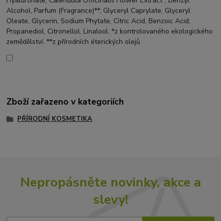
Hyaluronate, Calendula Officinalis Flower Extract*, Benzyl
Alcohol, Parfum (Fragrance)**, Glyceryl Caprylate, Glyceryl
Oleate, Glycerin, Sodium Phytate, Citric Acid, Benzoic Acid,
Propanediol, Citronellol, Linalool. *z kontrolovaného ekologického
zemědělství. **z přírodních éterických olejů
Zboží zařazeno v kategoriích
PŘÍRODNÍ KOSMETIKA
Nepropásněte novinky, akce a
slevy!