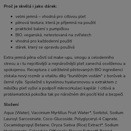
Proč je skvělá i jako dárek:
velmi jemná – vhodná pro citlivou pleť
pěnová textura, která je příjemná na použití
praktické balení s pumpičkou
BIO, veganská, netestovaná na zvířatech
vhodná pro každodenní použití
dárek, který se opravdu používá
Extra jemná pěna očistí od make-upu, smogu a celodenního
stresu a i tu nejcitlivější a nejnáročnější pleť zanechá osvěženou a
spokojenou. Receptura z udržitelně pěstovaných BIO ingrediencí
získala nový rozměr a vitalitu díky "buněčným vodám" z borůvek a
černé rýže. Společně s kyselinou hyaluronovou a extraktem z
měsíčku pleť vyživí a podpoří mikrocirkulaci kapilár. I citlivá a
problematická pokožka tak po náročném dni pocítí klid a bezpečí.
Složení
Aqua (Water), Vaccinium Myrtillus Fruit Water*, Sorbitol, Sodium
Lauroyl Sarcosinate, Coco-Glucoside, Polyglyceryl-4 Caprate,
Cocamidopropyl Betaine, Oryza Sativa (Rice) Extract*, Sodium