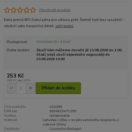
Ohodnotit produkt
Extra jemná BIO čisticí pěna pro citlivou pleť. Šetrně čistí bez vysušení –
ideální i jako bezpečný dárek.
celý popis
Dostupnost
DODÁME DO 4 DNŮ
Doba dodání
Zboží Vám můžeme doručit již 13.08.2026 do 1:00.
Stačí, když zboží objednáte nejpozději do
10.08.2026 10:00
253 Kč
209 Kč
bez DPH
Přidat do košíku
Číslo produktu:
LSA386
EAN kód:
8054615471290
Výrobce:
laSaponaria
materiál:
Lahvička i víčko z recyklovatelného bioplastu z
cukrové třtiny.
Certifikáty:
Cosmetici Biologici