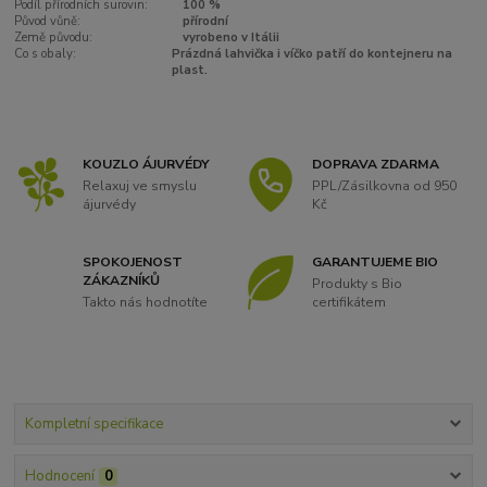
Podíl přírodních surovin:
100 %
Původ vůně:
přírodní
Země původu:
vyrobeno v Itálii
Co s obaly:
Prázdná lahvička i víčko patří do kontejneru na
plast.
KOUZLO ÁJURVÉDY
DOPRAVA ZDARMA
Relaxuj ve smyslu
PPL/Zásilkovna od 950
ájurvédy
Kč
SPOKOJENOST
GARANTUJEME BIO
ZÁKAZNÍKŮ
Produkty s Bio
Takto nás hodnotíte
certifikátem
Kompletní specifikace
Hodnocení
0