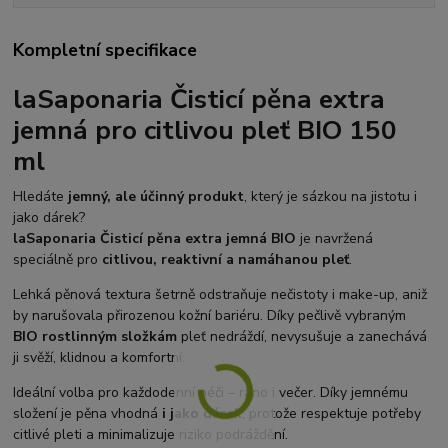
Kompletní specifikace
laSaponaria Čisticí pěna extra
jemná pro citlivou pleť BIO 150
ml
Hledáte
jemný, ale účinný produkt
, který je sázkou na jistotu i
jako dárek?
laSaponaria Čisticí pěna extra jemná BIO
je navržená
speciálně pro
citlivou, reaktivní a namáhanou pleť
.
Lehká pěnová textura šetrně odstraňuje nečistoty i make-up, aniž
by narušovala přirozenou kožní bariéru. Díky pečlivě vybraným
BIO rostlinným složkám
pleť nedráždí, nevysušuje a zanechává
ji svěží, klidnou a komfortní.
Ideální volba pro každodenní péči – ráno i večer. Díky jemnému
složení je pěna vhodná
i jako dárek
, protože respektuje potřeby
citlivé pleti a minimalizuje riziko podráždění.