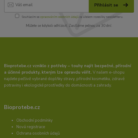
Přihlásit se
Souhlasím se
zpracováním osobních údajů
za účelem rozesílky newsletteru.
Můžete se kdykoli odhlásit. Zasíláme jednou za 30 dní.
Bioprotebe.cz vzniklo z potřeby – touhy najít bezpečné, přírodní
a účinné produkty, kterým lze opravdu věřit.
V našem e-shopu
najdete pečlivě vybrané doplňky stravy, přírodní kosmetiku, zdravé
potraviny i ekologické prostředky do domácnosti a zahrady.
Bioprotebe.cz
Obchodní podmínky
Nová registrace
Ochrana osobních údajů