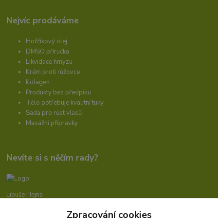
Nejvíc prodáváme
Hořčíkový olej
DMSO příručka
Likvidace hmyzu
Krém proti růžovce
Kolagen
Produkty bez předpisu
Tělo potřebuje kvalitní tuky
Sada pro růst vlasů
Masážní přípravky
Nevíte si s něčím rady?
Libuše Hejna
+420 606 912 887
Zpracování cookies
9-18:00 hod.