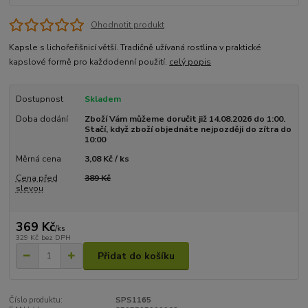
Ohodnotit produkt
Kapsle s lichořeřišnicí větší. Tradičně užívaná rostlina v praktické
kapslové formě pro každodenní použití.
celý popis
Dostupnost
Skladem
Doba dodání
Zboží Vám můžeme doručit již 14.08.2026 do 1:00.
Stačí, když zboží objednáte nejpozději do zítra do
10:00
Měrná cena
3,08 Kč / ks
Cena před
389 Kč
slevou
369 Kč
/
ks
329 Kč
bez DPH
Přidat do košíku
Číslo produktu:
SPS1165