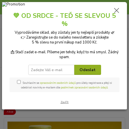
Slunce, koupání a horko dávají vlasům zabrat. Dopřejte jim šetrnou péči s
přírodní vlasovou kosmetikou.
💚 OD SRDCE - TEĎ SE SLEVOU 5
0
ks
+420 606 912 887
CZK
%
za
0,00 Kč
9-18:00 hod.
Vyprodáváme sklad, aby zůstaly jen ty nejlepší produkty 🌿
👉 Zaregistrujte se do našeho newsletteru a získejte
Menu
5 % slevu na první nákup nad 1000 Kč.
📩 Stačí zadat e-mail. Píšeme jen tehdy, když to má smysl. Žádný
spam.
Hledat
Odeslat
Úvod
DOPLŇKY STRAVY
Lichořeřišnice větší kapsle 120 ks Salvia
Paradise
Souhlasím se
zpracováním osobních údajů
pro účely registrace a přeji si
odebírat novinky e-mailem dle
podmínek zpracování osobních údajů
.
Lichořeřišnice větší kapsle 120 ks
Salvia Paradise
Zavřít
Akce