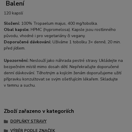
Balení
120 kapslí
Složení:
100% Tropaelum majus, 400 mg/tobolka.
Obal kapsle:
HPMC (hypromelosa). Kapsle jsou rostlinného
původu, vhodné i pro vegetariány či vegany.
Doporučené dávkování:
Užíváme 1 tobolku 3× denně, 20 min.
před jídlem.
Upozornění:
Neslouží jako náhrada pestré stravy. Ukládejte na
bezpečném místě mimo dosah dětí. Nepřekračujte doporučené
denní dávkování. Těhotným a kojícím ženám doporučujeme užití
přípravku konzultovat se svým ošetřujícím lékařem. Skladujte
v temnu a suchu.
Zboží zařazeno v kategoriích
DOPLŇKY STRAVY
VÝBĚR PODLE ZNAČEK