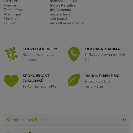
EAN kód:
8595595900962
Výrobce:
Salvia Paradise
Země původu:
Jižní Amerika
Vhodné pro:
muže a ženy
Množství:
120 kapslí
Indikace:
pro celkovou vitalitu
KOUZLO ÁJURVÉDY
DOPRAVA ZDARMA
Relaxuj ve smyslu
PPL/Zásilkovna od 950
ájurvédy
Kč
SPOKOJENOST
GARANTUJEME BIO
ZÁKAZNÍKŮ
Produkty s Bio
Takto nás hodnotíte
certifikátem
Kompletní specifikace