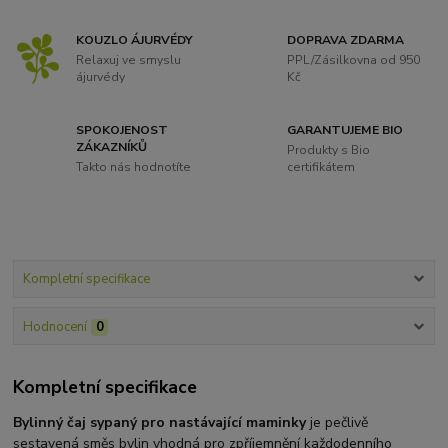
KOUZLO ÁJURVÉDY
DOPRAVA ZDARMA
Relaxuj ve smyslu
PPL/Zásilkovna od 950
ájurvédy
Kč
SPOKOJENOST
GARANTUJEME BIO
ZÁKAZNÍKŮ
Produkty s Bio
Takto nás hodnotíte
certifikátem
Kompletní specifikace
Hodnocení
0
Kompletní specifikace
Bylinný čaj sypaný pro nastávající maminky
je pečlivě
sestavená směs bylin vhodná pro zpříjemnění každodenního