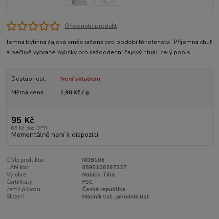
Ohodnotit produkt
Jemná bylinná čajová směs určená pro období těhotenství. Příjemná chuť
a pečlivě vybrané bylinky pro každodenní čajový rituál.
celý popis
Dostupnost
Není skladem
Měrná cena
1,90 Kč / g
95 Kč
85 Kč
bez DPH
Momentálně není k dispozici
Číslo produktu:
NOB106
EAN kód:
8595100297327
Výrobce:
Nobilis Tilia
Certifikáty:
FSC
Země původu:
Česká republika
Složení:
Maliník list, jahodník list