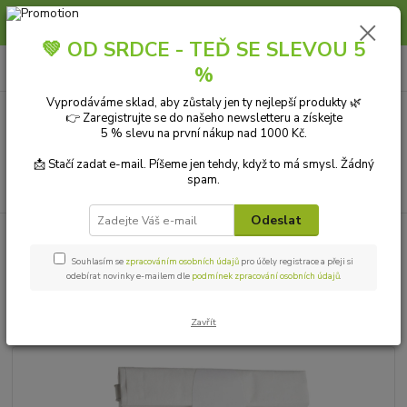
Slunce, koupání a horko dávají vlasům zabrat. Dopřejte jim šetrnou péči s
přírodní vlasovou kosmetikou.
💚 OD SRDCE - TEĎ SE SLEVOU 5
0
ks
+420 606 912 887
CZK
%
za
0,00 Kč
9-18:00 hod.
Vyprodáváme sklad, aby zůstaly jen ty nejlepší produkty 🌿
👉 Zaregistrujte se do našeho newsletteru a získejte
Menu
5 % slevu na první nákup nad 1000 Kč.
📩 Stačí zadat e-mail. Píšeme jen tehdy, když to má smysl. Žádný
spam.
Hledat
Odeslat
Úvod
ZDRAVÁ VÝŽIVA
Čaje
Nobilis Tilia Čaj pro těhotné ženy
sypaný 50 g
Souhlasím se
zpracováním osobních údajů
pro účely registrace a přeji si
odebírat novinky e-mailem dle
podmínek zpracování osobních údajů
.
Nobilis Tilia Čaj pro těhotné ženy
sypaný 50 g
Zavřít