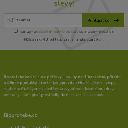
slevy!
Přihlásit se
Souhlasím se
zpracováním osobních údajů
za účelem rozesílky newsletteru.
Můžete se kdykoli odhlásit. Zasíláme jednou za 30 dní.
Bioprotebe.cz vzniklo z potřeby – touhy najít bezpečné, přírodní
a účinné produkty, kterým lze opravdu věřit.
V našem e-shopu
najdete pečlivě vybrané doplňky stravy, přírodní kosmetiku, zdravé
potraviny i ekologické prostředky do domácnosti a zahrady.
Bioprotebe.cz
Obchodní podmínky