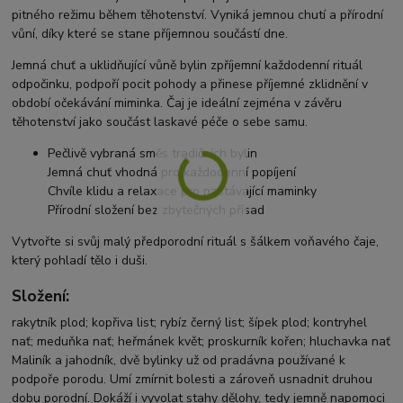
pitného režimu během těhotenství. Vyniká jemnou chutí a přírodní
vůní, díky které se stane příjemnou součástí dne.
Jemná chuť a uklidňující vůně bylin zpříjemní každodenní rituál
odpočinku, podpoří pocit pohody a přinese příjemné zklidnění v
období očekávání miminka. Čaj je ideální zejména v závěru
těhotenství jako součást laskavé péče o sebe samu.
Pečlivě vybraná směs tradičních bylin
Jemná chuť vhodná pro každodenní popíjení
Chvíle klidu a relaxace pro nastávající maminky
Přírodní složení bez zbytečných přísad
Vytvořte si svůj malý předporodní rituál s šálkem voňavého čaje,
který pohladí tělo i duši.
Složení:
rakytník plod; kopřiva list; rybíz černý list; šípek plod; kontryhel
nať; meduňka nať; heřmánek květ; proskurník kořen; hluchavka nať
Maliník a jahodník, dvě bylinky už od pradávna používané k
podpoře porodu. Umí zmírnit bolesti a zároveň usnadnit druhou
dobu porodní. Dokáží i vyvolat stahy dělohy, tedy jemně napomoci