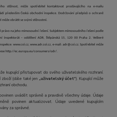
ího stížnost, může spotřebitel kontaktovat prodávajícího na e-mailu
ádí především Česká obchodní inspekce. Dodržování předpisů o ochraně
 může obrátit se svými stížnostmi.
el právo na jeho mimosoudní řešení. Subjektem mimosoudního řešení podle
dní inspektorát – oddělení ADR, Štěpánská 15, 120 00 Praha 2. Veškeré
pekce: www.coi.cz, www.adr.coi.cz, e-mail: adr@coi.cz. Spotřebitel může
drese http://ec.europa.eu/consumers/odr/.
e kupující přistupovat do svého uživatelského rozhraní.
 zboží (dále také jen
„uživatelský účet“
). Kupující může
zhraní obchodu.
í povinen uvádět správně a pravdivě všechny údaje. Údaje
změně povinen aktualizovat. Údaje uvedené kupujícím
ovány za správné.