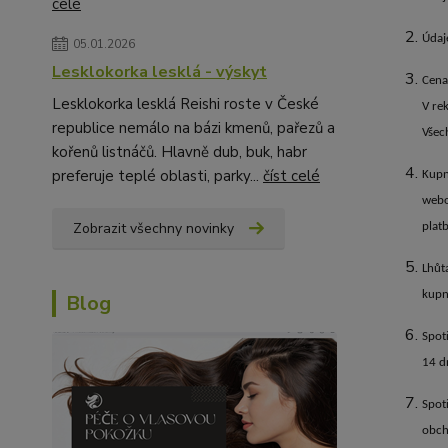
celé
Údaj
05.01.2026
Lesklokorka lesklá - výskyt
Cena
Lesklokorka lesklá Reishi roste v České
V re
republice nemálo na bázi kmenů, pařezů a
Všec
kořenů listnáčů. Hlavně dub, buk, habr
preferuje teplé oblasti, parky...
číst celé
Kupn
webo
Zobrazit všechny novinky
plat
Lhůt
kupn
Blog
Spot
14 d
Spot
obch