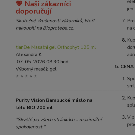
ele
💚 Naši zákazníci
jen
doporučují
Pro
Skutečné zkušenosti zákazníků, kteří
na 
nakoupili na Bioprotebe.cz.
Kup
dor
tianDe Masažni gel Orthophyt 125 ml
adr
Alexandra K.
07. 05. 2026 08:30 hod
5. CENA
Výborný masáž. gel
⭐ ⭐ ⭐ ⭐ ⭐
Spo
sml
_________________________________________________
Kup
Purity Vision Bambucké máslo na
spl
tělo BIO 200 ml
V p
"Skvělé po všech stránkách... maximální
pro
spokojenost."