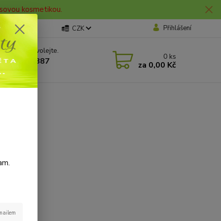
lasovou kosmetikou.
Přihlášení
CZK
 si rady? Zavolejte.
0
ks
 606 912 887
za
0,00 Kč
0 hod.
am.
-mailem