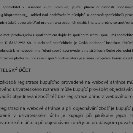
i spotřebitel k uzavřené kupní smlouvě, jejímu plnění či činnosti prodávajíc
o@bioprotebe.cz_. Dohled nad dodržováním předpisů o ochraně spotřebitelů prov
ních údajů dozoruje Úřad pro ochranu osobních údajů. I na tyto orgány se spotřebitel
d mezi prodávajícím a spotřebitelem dojde ke spotřebitelskému sporu, má spotřebit
na č. 634/1992 Sb., o ochraně spotřebitele, je Česká obchodní inspekce, Ústře
obnosti k mimosoudnímu řešení sporů jsou uvedeny na stránkách České obchodní ins
ít rovněž platformu pro řešení sporů on-line, která je zřízena Evropskou komisí na a
ATELSKÝ ÚČET
základě registrace kupujícího provedené na webové stránce můž
svého uživatelského rozhraní může kupující provádět objednávání
vádět objednávání zboží též bez registrace přímo z webového ro
 registraci na webové stránce a při objednávání zboží je kupujíc
dené v uživatelském účtu je kupující při jakékoliv jejich 
živatelském účtu a při objednávání zboží jsou prodávajícím považ