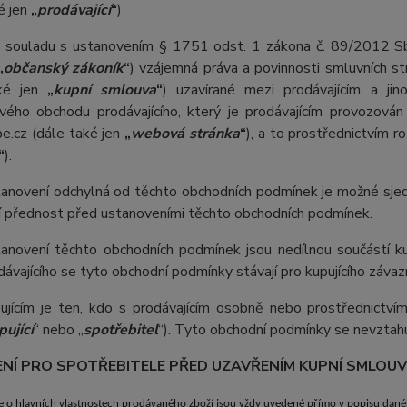
é jen
„
prodávající
“
)
 v souladu s ustanovením § 1751 odst. 1 zákona č. 89/2012 Sb.
„
občanský zákoník
“
) vzájemná práva a povinnosti smluvních st
aké jen
„
kupní smlouva
“
) uzavírané mezi prodávajícím a j
ového obchodu prodávajícího, který je prodávajícím provozo
e.cz (dále také jen
„
webová stránka
“
), a to prostřednictvím 
“
).
anovení odchylná od těchto obchodních podmínek je možné sjed
í přednost před ustanoveními těchto obchodních podmínek.
anovení těchto obchodních podmínek jsou nedílnou součástí ku
dávajícího se tyto obchodní podmínky stávají pro kupujícího závaz
ujícím je ten, kdo s prodávajícím osobně nebo prostřednictv
pující
“ nebo „
spotřebitel
“). Tyto obchodní podmínky se nevztahuj
ENÍ PRO SPOTŘEBITELE PŘED UZAVŘENÍM KUPNÍ SMLOU
e o hlavních vlastnostech prodávaného zboží jsou vždy uvedené přímo v popisu dané