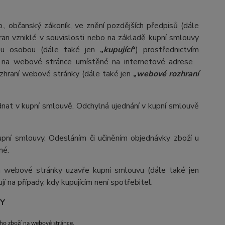
, občanský zákoník, ve znění pozdějších předpisů (dále
ran vzniklé v souvislosti nebo na základě kupní smlouvy
inou osobou (dále také jen
„
kupující
“
) prostřednictvím
ván na webové stránce umístěné na internetové adrese
rozhraní webové stránky (dále také jen
„
webové rozhraní
nat v kupní smlouvě. Odchylná ujednání v kupní smlouvě
pní smlouvy. Odesláním či učiněním objednávky zboží u
né.
ím webové stránky uzavře kupní smlouvu (dále také jen
í na případy, kdy kupujícím není spotřebitel.
VY
ho zboží na webové stránce.