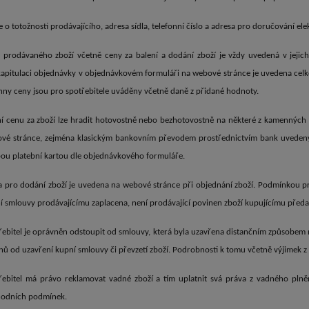
e o totožnosti prodávajícího, adresa sídla, telefonní číslo a adresa pro doručování e
 prodávaného zboží včetně ceny za balení a dodání zboží je vždy uvedená v jeji
kapitulaci objednávky v objednávkovém formuláři na webové stránce je uvedena celko
hny ceny jsou pro spotřebitele uváděny včetně daně z přidané hodnoty.
í cenu za zboží lze hradit hotovostně nebo bezhotovostně na některé z kamenných
vé stránce, zejména klasickým bankovním převodem prostřednictvím bank uvedený
bou platební kartou dle objednávkového formuláře.
a pro dodání zboží je uvedena na webové stránce při objednání zboží. Podmínkou pr
í smlouvy prodávajícímu zaplacena, není prodávající povinen zboží kupujícímu předat
řebitel je oprávněn odstoupit od smlouvy, která byla uzavřena distančním způsobem
nů od uzavření kupní smlouvy či převzetí zboží. Podrobnosti k tomu včetně výjimek z
řebitel má právo reklamovat vadné zboží a tím uplatnit svá práva z vadného plně
odních podmínek.