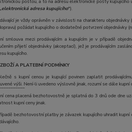
ktronickou poštou, a to na adresu elektronické pošty kupujícího
„
elektronická adresa kupujícího
“
).
dávající je vždy oprávněn v závislosti na charakteru objednávky
dopravu) požádat kupujícího o dodatečné potvrzení objednávky (na
ní smlouva mezi prodávajícím a kupujícím je v případě objed
učením přijetí objednávky (akceptací), jež je prodávajícím zaslá
esu kupujícího.
 ZBOŽÍ A PLATEBNÍ PODMÍNKY
lečně s kupní cenou je kupující povinen zaplatit prodávajíc
uvené výši. Není-li uvedeno výslovně jinak, rozumí se dále kupní
___________
ní cena placená bezhotovostně je splatná do 3 dnů ode dne uz
atnost kupní ceny jinak.
řípadě bezhotovostní platby je závazek kupujícího uhradit kupní
dávajícího.