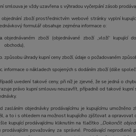
ní smlouva je vždy uzavřena s výhradou vyčerpání zásob prodávají
 objednání zboží prostřednictvím webové stránky vyplní kupuj
ednávkový formulář obsahuje zejména informace o:
objednávaném zboží (objednávané zboží „vloží“ kupující 
obchodu),
způsobu úhrady kupní ceny zboží, údaje o požadovaném způso
informace o nákladech spojených s dodáním zboží (dále společ
řípadě uvedení takové ceny, při níž je zjevné, že se jedná o chybu
razuje právo kupní smlouvu neuzavřít, případně od takové kupní sm
ednávky.
d zasláním objednávky prodávajícímu je kupujícímu umožněno zk
žil, a to i s ohledem na možnost kupujícího zjišťovat a opravovat
šle kupující prodávajícímu kliknutím na tlačítko „
Dokončit objed
u prodávajícím považovány za správné. Prodávající neprodleně 