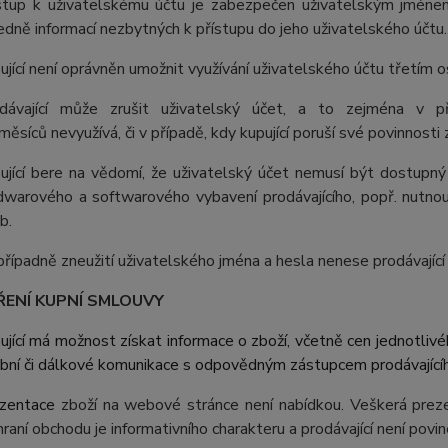
stup k uživatelskému účtu je zabezpečen uživatelským jménem
edně informací nezbytných k přístupu do jeho uživatelského účtu.
ující není oprávněn umožnit využívání uživatelského účtu třetím 
dávající může zrušit uživatelský účet, a to zejména v př
měsíců nevyužívá, či v případě, kdy kupující poruší své povinnost
ující bere na vědomí, že uživatelský účet nemusí být dostupn
dwarového a softwarového vybavení prodávajícího, popř. nutno
b.
případně zneužití uživatelského jména a hesla nenese prodávají
ŘENÍ KUPNÍ SMLOUVY
ující má možnost získat informace o zboží, včetně cen jednotliv
bní či dálkové komunikace s odpovědným zástupcem prodávajícíh
zentace
zboží na webové stránce není nabídkou. Veškerá pre
hraní obchodu je informativního charakteru a prodávající není pov