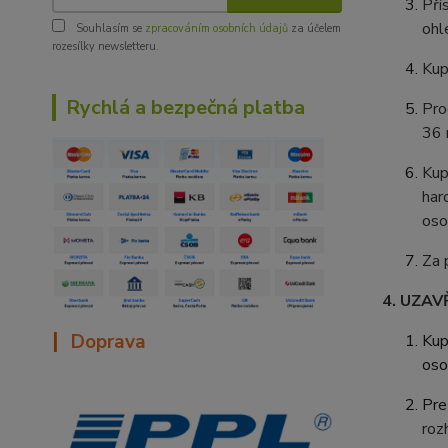
Pří
ohl
Souhlasím se
zpracováním osobních údajů
za účelem
rozesílky newsletteru.
Kup
Rychlá a bezpečná platba
Pro
36 
Kup
har
oso
Za 
4. UZAV
|
Doprava
Kup
oso
Pre
roz