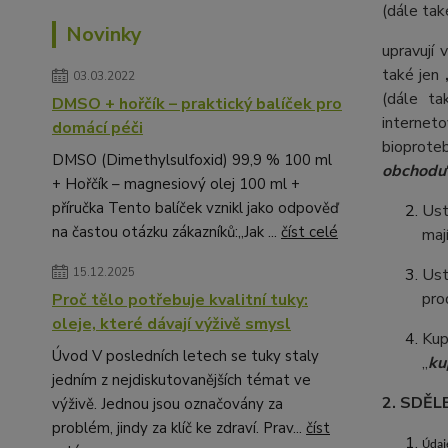
(dále tak
Novinky
upravují
také jen
03.03.2022
(dále t
DMSO + hořčík – praktický balíček pro
internet
domácí péči
bioproteb
DMSO (Dimethylsulfoxid) 99,9 % 100 ml
obchodu
+ Hořčík – magnesiový olej 100 ml +
příručka Tento balíček vznikl jako odpověď
Ust
na častou otázku zákazníků:„Jak ...
číst celé
maj
15.12.2025
Ust
pro
Proč tělo potřebuje kvalitní tuky:
oleje, které dávají výživě smysl
Kup
Úvod V posledních letech se tuky staly
„
ku
jedním z nejdiskutovanějších témat ve
2. SDĚL
výživě. Jednou jsou označovány za
problém, jindy za klíč ke zdraví. Prav...
číst
Údaj