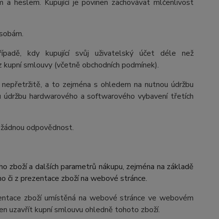
 a heslem. Kupující je povinen zachovávat mlčenlivost
osobám.
ípadě, kdy kupující svůj uživatelský účet déle než
i z kupní smlouvy (včetně obchodních podmínek).
ý nepřetržitě, a to zejména s ohledem na nutnou údržbu
u údržbu hardwarového a softwarového vybavení třetích
cí žádnou odpovědnost.
ého zboží a dalších parametrů nákupu, zejména na základě
o či z prezentace zboží na webové stránce.
zentace zboží umístěná na webové stránce ve webovém
inen uzavřít kupní smlouvu ohledně tohoto zboží.