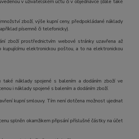
 uvedenou v uživatelském účtu či v objednávce (dále také
 (množství zboží, výše kupní ceny, předpokládané náklady
příklad písemně či telefonicky).
nání zboží prostřednictvím webové stránky uzavřena až
no kupujícímu elektronickou poštou, a to na elektronickou
ímu také náklady spojené s balením a dodáním zboží ve
 cenou i náklady spojené s balením a dodáním zboží.
avření kupní smlouvy. Tím není dotčena možnost ujednat
 cenu splněn okamžikem připsání příslušné částky na účet