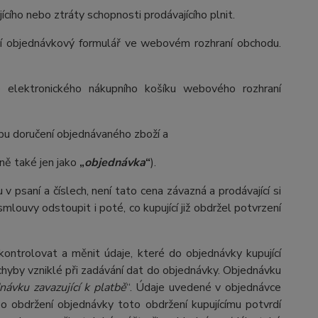
cího nebo ztráty schopnosti prodávajícího plnit.
ící objednávkový formulář ve webovém rozhraní obchodu.
do elektronického nákupního košíku webového rozhraní
bu doručení objednávaného zboží a
ně také jen jako
„
objednávka
“
).
 v psaní a číslech, není tato cena závazná a prodávající si
louvy odstoupit i poté, co kupující již obdržel potvrzení
ontrolovat a měnit údaje, které do objednávky kupující
 chyby vzniklé při zadávání dat do objednávky. Objednávku
návku zavazující k platbě
“. Údaje uvedené v objednávce
po obdržení objednávky toto obdržení kupujícímu potvrdí