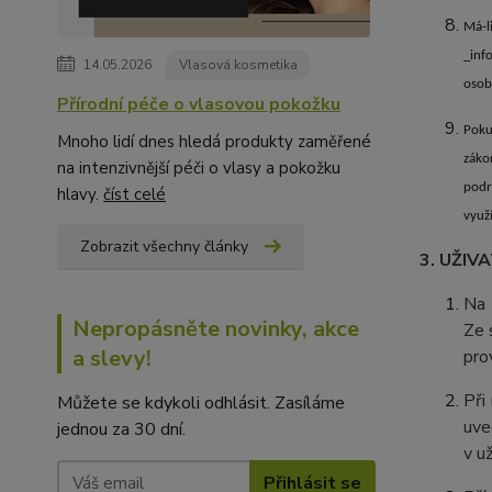
Má-l
_inf
14.05.2026
Vlasová kosmetika
osob
Přírodní péče o vlasovou pokožku
Poku
Mnoho lidí dnes hledá produkty zaměřené
záko
na intenzivnější péči o vlasy a pokožku
podr
hlavy.
číst celé
využ
Zobrazit všechny články
3. UŽIV
Na 
Nepropásněte novinky, akce
Ze 
a slevy!
pro
Při
Můžete se kdykoli odhlásit. Zasíláme
uve
jednou za 30 dní.
v u
Přihlásit se