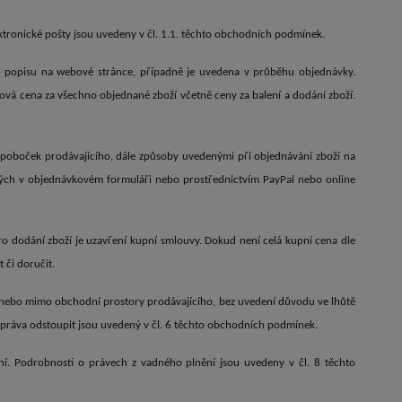
lektronické pošty jsou uvedeny v čl. 1.1. těchto obchodních podmínek.
ch popisu na webové stránce, případně je uvedena v průběhu objednávky.
vá cena za všechno objednané zboží včetně ceny za balení a dodání zboží.
 poboček prodávajícího, dále způsoby uvedenými při objednávání zboží na
ch v objednávkovém formuláři nebo prostřednictvím PayPal nebo online
o dodání zboží je uzavření kupní smlouvy. Dokud není celá kupní cena dle
 či doručit.
 nebo mimo obchodní prostory prodávajícího, bez uvedení důvodu ve lhůtě
 práva odstoupit jsou uvedený v čl. 6 těchto obchodních podmínek.
ní. Podrobnosti o právech z vadného plnění jsou uvedeny v čl. 8 těchto