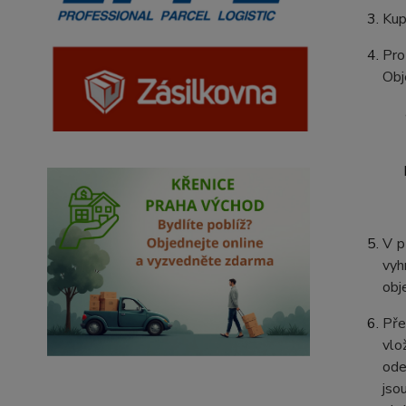
Kup
Pro
Obj
V p
vyh
obj
Pře
vlo
ode
jso