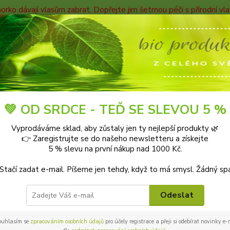
horko dávají vlasům zabrat. Dopřejte jim šetrnou péči s přírodní v
TAKTY
Blog
Nevíte
Hledat
+420
9-18:0
OBCHODNÍ PODMÍNKY
💚 OD SRDCE - TEĎ SE SLEVOU 5 %
Vyprodáváme sklad, aby zůstaly jen ty nejlepší produkty 🌿
HODNÍ PODMÍNKY
👉 Zaregistrujte se do našeho newsletteru a získejte
5 % slevu na první nákup nad 1000 Kč.
ní podmínky
 Stačí zadat e-mail. Píšeme jen tehdy, když to má smysl. Žádný sp
Odeslat
 společnosti MOBYTEX Libuše Hejna
m 25084 Křenice, K potoku 158
ouhlasím se
zpracováním osobních údajů
pro účely registrace a přeji si odebírat novinky e