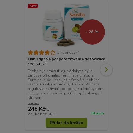
Akce
- 26 %
Nature's A
1 hodnocení
lékařská, by
Link Triphala podpora trávení a detoxikace
Bylinné kapk
120 tablet
koncentrovaná
Triphala je směs tří ajurvédských bylin,
určená k pod
Emblica officinalis, Terminalia chebula,
činnosti jate
Terminalia bellirica, jež příznivě působí na
(taraxacin), i
zažívací trakt, napomáhají trávení. Pomáhá
regulovat zažívání, podporuje trávicí systém
při plynatosti, zácpě, potížích způsobených
stresem.
335 Kč
248 Kč
385 Kč
/
ks
/
ks
Skladem
221 Kč
bez DPH
344 Kč
bez 
Přidat do košíku