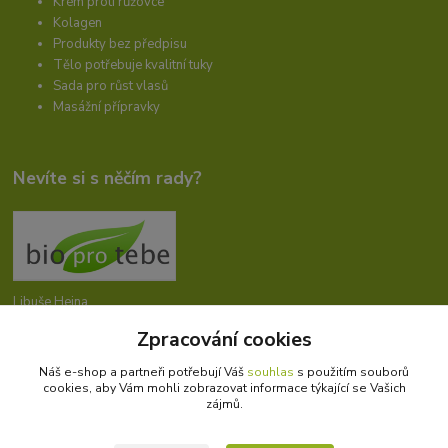
Krém proti růžovce
Kolagen
Produkty bez předpisu
Tělo potřebuje kvalitní tuky
Sada pro růst vlasů
Masážní přípravky
Nevíte si s něčím rady?
Libuše Hejna
+420 606 912 887
Zpracování cookies
9-18:00 hod.
Náš e-shop a partneři potřebují Váš
souhlas
s použitím souborů
info@bioprotebe.cz
cookies, aby Vám mohli zobrazovat informace týkající se Vašich
zájmů.