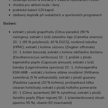
vhodný pro aktivní muže i ženy
praktické balení 120 kapslí
oblíbený doplněk při redukčních a sportovních programech
Složení:
extrakt z plodů grapefruitu (Citrus paradisi) (90 %
naringinu), extrakt z listů zeleného čaje (Camellia sinensis)
20 : 1 (95 % polyfenolů, 40 % EGCG), rostlinná tobolka
(HPMC), extrakt z kořene zázvoru (Zingiber officinale)
10 : 1, kofein bezvodý, extrakt z kořene sibiřského ženšenu
(Eleutherococcus senticosus) 10 : 1, prášek z plodu
kajenského pepře (Capsicum annuum), extrakt z listů
banaby (Lagerstroemia speciosa) 10 : 1, Ashwagandha
KSM-66® - extrakt z kořene vitánie snodárné (Withania
somnifera) (5 % withanolidů), extrakt z plodů guarany
(Paullinia cupana) (20 % kofeinu), protispékavá látka
stearan hořečnatý, extrakt z plodů hořkého pomeranče
40 : 1 (Citrus aurantium) (80 % synefrinu), extrakt z plodů
černého pepře (Piper nigrum) 50 : 1 (standardizovaný obsah
piperinu 95 %), vitamín B3 (niacinamid)