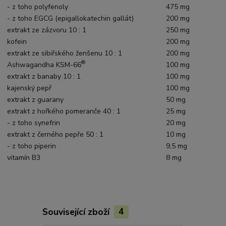
- z toho polyfenoly
475 mg
- z toho EGCG (epigallokatechin gallát)
200 mg
extrakt ze zázvoru 10 : 1
250 mg
kofein
200 mg
extrakt ze sibiřského ženšenu 10 : 1
200 mg
®
Ashwagandha KSM-66
100 mg
extrakt z banaby 10 : 1
100 mg
kajenský pepř
100 mg
extrakt z guarany
50 mg
extrakt z hořkého pomeranče 40 : 1
25 mg
- z toho synefrin
20 mg
extrakt z černého pepře 50 : 1
10 mg
- z toho piperin
9,5 mg
vitamín B3
8 mg
Související zboží
4