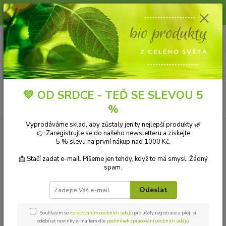
Slunce, koupání a horko dávají vlasům zabrat. Dopřejte jim šetrnou péči s
přírodní vlasovou kosmetikou.
0
ks
+420 606 912 887
CZK
za
0,00 Kč
9-18:00 hod.
Menu
💚 OD SRDCE - TEĎ SE SLEVOU 5
Hledat
%
Vyprodáváme sklad, aby zůstaly jen ty nejlepší produkty 🌿
Úvod
ZDRAVÁ VÝŽIVA
Sportovní výživa
Hubnutí a spalovače tuků
👉 Zaregistrujte se do našeho newsletteru a získejte
Survival Thermogenic Extreme 120 kapslí
5 % slevu na první nákup nad 1000 Kč.
Survival Thermogenic Extreme
📩 Stačí zadat e-mail. Píšeme jen tehdy, když to má smysl. Žádný
spam.
120 kapslí
Odeslat
TOP produkt
Souhlasím se
zpracováním osobních údajů
pro účely registrace a přeji si
odebírat novinky e-mailem dle
podmínek zpracování osobních údajů
.