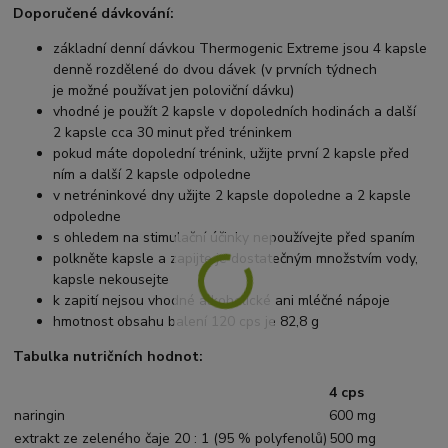
Doporučené dávkování:
základní denní dávkou Thermogenic Extreme jsou 4 kapsle
denně rozdělené do dvou dávek (v prvních týdnech
je možné používat jen poloviční dávku)
vhodné je použít 2 kapsle v dopoledních hodinách a další
2 kapsle cca 30 minut před tréninkem
pokud máte dopolední trénink, užijte první 2 kapsle před
ním a další 2 kapsle odpoledne
v netréninkové dny užijte 2 kapsle dopoledne a 2 kapsle
odpoledne
s ohledem na stimulační účinky nepoužívejte před spaním
polkněte kapsle a zapijte je dostatečným množstvím vody,
kapsle nekousejte
k zapití nejsou vhodné alkoholické ani mléčné nápoje
hmotnost obsahu balení 120 cps je 82,8 g
Tabulka nutričních hodnot:
4 cps
naringin
600 mg
extrakt ze zeleného čaje 20 : 1 (95 % polyfenolů)
500 mg