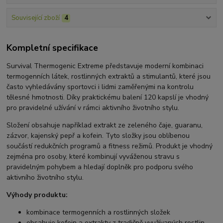
Související zboží
4
Kompletní specifikace
Survival Thermogenic Extreme představuje moderní kombinaci
termogenních látek, rostlinných extraktů a stimulantů, které jsou
často vyhledávány sportovci i lidmi zaměřenými na kontrolu
tělesné hmotnosti. Díky praktickému balení 120 kapslí je vhodný
pro pravidelné užívání v rámci aktivního životního stylu.
Složení obsahuje například extrakt ze zeleného čaje, guaranu,
zázvor, kajenský pepř a kofein. Tyto složky jsou oblíbenou
součástí redukčních programů a fitness režimů. Produkt je vhodný
zejména pro osoby, které kombinují vyváženou stravu s
pravidelným pohybem a hledají doplněk pro podporu svého
aktivního životního stylu.
Výhody produktu:
kombinace termogenních a rostlinných složek
obsahuje kofein a extrakty z tradičně využívaných rostlin