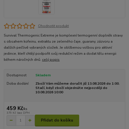
Ohodnotit produkt
Survival Thermogenic Extreme je komplexní termogenní doplněk stravy
s obsahem kofeinu, extraktu ze zeleného čaje, guarany, zázvoru a
dalších pečlivě vybraných složek. Je oblíbenou volbou pro aktivní
jedince, kteří chtějí podpořit svůj redukční režim a dodat tělu energii
během náročných dnů.
celý popis
Dostupnost
Skladem
Doba dodání
Zboží Vám můžeme doručit již 13.08.2026 do 1:00.
Stačí, když zboží objednáte nejpozději do
10.08.2026 10:00
459 Kč
/
ks
379 Kč
bez DPH
Přidat do košíku