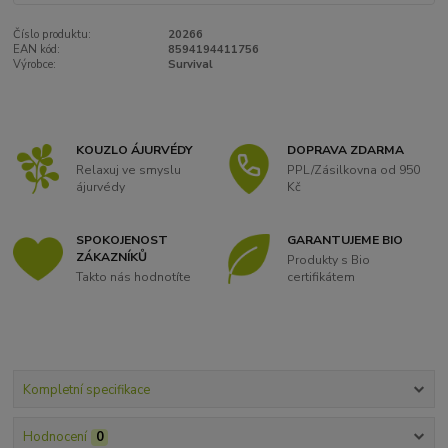
Číslo produktu:
20266
EAN kód:
8594194411756
Výrobce:
Survival
KOUZLO ÁJURVÉDY
DOPRAVA ZDARMA
Relaxuj ve smyslu
PPL/Zásilkovna od 950
ájurvédy
Kč
SPOKOJENOST
GARANTUJEME BIO
ZÁKAZNÍKŮ
Produkty s Bio
Takto nás hodnotíte
certifikátem
Kompletní specifikace
Hodnocení
0