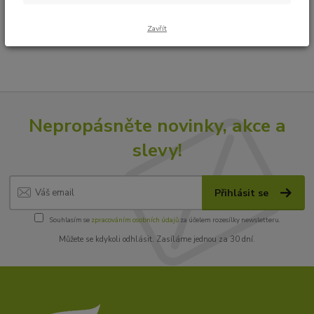
Zavřít
Nepropásněte novinky, akce a
slevy!
Přihlásit se
Souhlasím se
zpracováním osobních údajů
za účelem rozesílky newsletteru.
Můžete se kdykoli odhlásit. Zasíláme jednou za 30 dní.