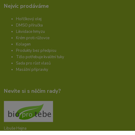
Nejvíc prodáváme
Hořčíkový olej
DMSO příručka
Likvidace hmyzu
Krém proti růžovce
Kolagen
Produkty bez předpisu
Tělo potřebuje kvalitní tuky
Sada pro růst vlasů
Masážní přípravky
Nevíte si s něčím rady?
Libuše Hejna
+420 606 912 887