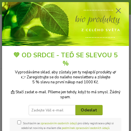
Slunce, koupání a horko dávají vlasům zabrat. Dopřejte jim šetrnou péči s
přírodní vlasovou kosmetikou.
0
ks
+420 606 912 887
CZK
za
0,00 Kč
9-18:00 hod.
Menu
💚 OD SRDCE - TEĎ SE SLEVOU 5
Hledat
%
Vyprodáváme sklad, aby zůstaly jen ty nejlepší produkty 🌿
Úvod
Tabulka velikostí a prací symboly - Dámské krátké župany
👉 Zaregistrujte se do našeho newsletteru a získejte
5 % slevu na první nákup nad 1000 Kč.
Tabulka velikostí a prací symboly
📩 Stačí zadat e-mail. Píšeme jen tehdy, když to má smysl. Žádný
- Dámské krátké župany
spam.
Odeslat
Velikostní tabulka
Souhlasím se
zpracováním osobních údajů
pro účely registrace a přeji si
odebírat novinky e-mailem dle
podmínek zpracování osobních údajů
.