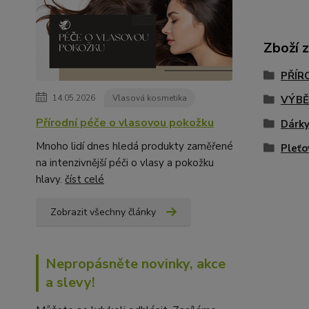
Zboží 
PŘÍR
14.05.2026
Vlasová kosmetika
VÝBĚ
Přírodní péče o vlasovou pokožku
Dárky
Mnoho lidí dnes hledá produkty zaměřené
Pleťo
na intenzivnější péči o vlasy a pokožku
hlavy.
číst celé
Zobrazit všechny články
Nepropásněte novinky, akce
a slevy!