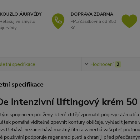
KOUZLO ÁJURVÉDY
DOPRAVA ZDARMA
Relaxuj ve smyslu
PPL/Zásilkovna od 950
ájurvédy
Kč
etní specifikace
Hodnocení
2
tní specifikace
De Intenzivní liftingový krém 50
lým spojencem pro ženy, které chtějí zpomalit projevy stárnutí a 
 látek pomáhá viditelně zpevnit kontury obličeje, vyhladit jemné
 vstřebává, nezanechává mastný film a zanechá vaši pleť pružnou
é používání podporuje regeneraci pleti a chrání ji před předčasný