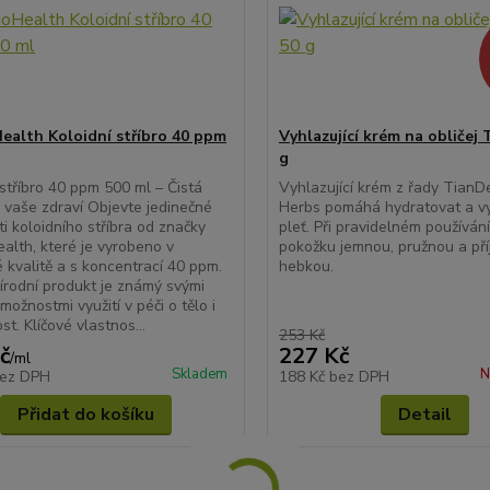
alth Koloidní stříbro 40 ppm
Vyhlazující krém na obličej
g
 stříbro 40 ppm 500 ml – Čistá
Vyhlazující krém z řady TianD
 vaše zdraví Objevte jedinečné
Herbs pomáhá hydratovat a vy
ti koloidního stříbra od značky
pleť. Při pravidelném používá
lth, které je vyrobeno v
pokožku jemnou, pružnou a př
 kvalitě a s koncentrací 40 ppm.
hebkou.
írodní produkt je známý svými
možnostmi využití v péči o tělo i
t. Klíčové vlastnos...
253 Kč
č
227 Kč
/
ml
Skladem
N
ez DPH
188 Kč
bez DPH
Přidat do košíku
Detail