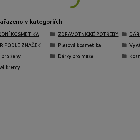
zařazeno v kategoriích
ODNÍ KOSMETIKA
ZDRAVOTNICKÉ POTŘEBY
DÁR
R PODLE ZNAČEK
Pleťová kosmetika
Vyvá
 pro ženy
Dárky pro muže
Kos
vé krémy