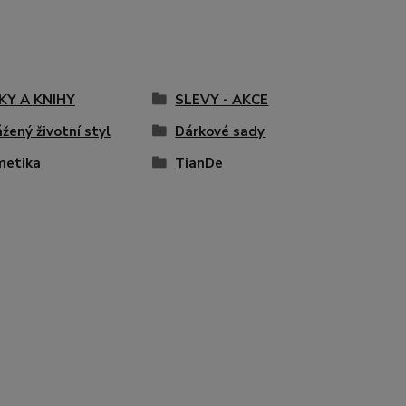
KY A KNIHY
SLEVY - AKCE
žený životní styl
Dárkové sady
metika
TianDe