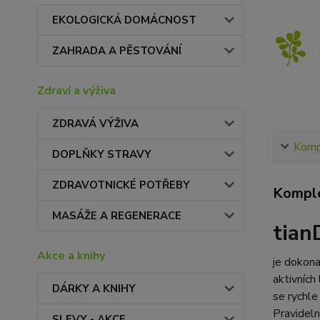
EKOLOGICKÁ DOMÁCNOST
ZAHRADA A PĚSTOVÁNÍ
Zdraví a výživa
ZDRAVÁ VÝŽIVA
Kompl
DOPLŇKY STRAVY
ZDRAVOTNICKÉ POTŘEBY
Komple
MASÁŽE A REGENERACE
tian
Akce a knihy
je dokona
aktivních
DÁRKY A KNIHY
se rychle
Pravideln
SLEVY - AKCE