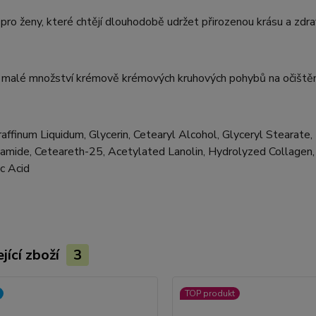
 pro ženy, které chtějí dlouhodobě udržet přirozenou krásu a zdra
 malé množství krémově krémových kruhových pohybů na očištěnou
affinum Liquidum, Glycerin, Cetearyl Alcohol, Glyceryl Stearate
amide, Ceteareth-25, Acetylated Lanolin, Hydrolyzed Collagen,
c Acid
jící zboží
3
TOP produkt