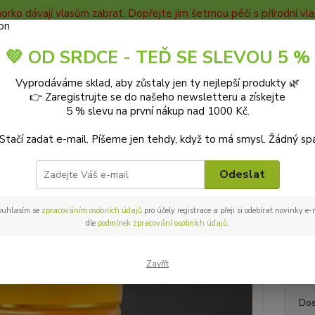
horko dávají vlasům zabrat. Dopřejte jim šetrnou péči s přírodní v
TAKTY
Blog
💚 OD SRDCE - TEĎ SE SLEVOU 5 %
Nevíte
Vyprodáváme sklad, aby zůstaly jen ty nejlepší produkty 🌿
Hledat
+420
👉 Zaregistrujte se do našeho newsletteru a získejte
9-18:0
5 % slevu na první nákup nad 1000 Kč.
 Stačí zadat e-mail. Píšeme jen tehdy, když to má smysl. Žádný sp
PŘÍRODNÍ KOSMETIKA
Pleťová kosmetika
Pleťové krémy
tianDe
De liftingový pleťový krém 50 m
Odeslat
ouhlasím se
zpracováním osobních údajů
pro účely registrace a přeji si odebírat novinky e
TOP produkt
dle
podmínek zpracování osobních údajů
.
tianDe
reduko
Zavřít
Dos