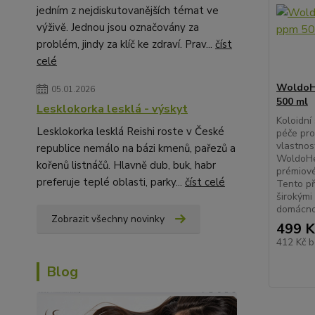
jedním z nejdiskutovanějších témat ve
výživě. Jednou jsou označovány za
problém, jindy za klíč ke zdraví. Prav...
číst
celé
WoldoHe
05.01.2026
500 ml
Lesklokorka lesklá - výskyt
Koloidní
Lesklokorka lesklá Reishi roste v České
péče pro
vlastnos
republice nemálo na bázi kmenů, pařezů a
WoldoHea
kořenů listnáčů. Hlavně dub, buk, habr
prémiové
preferuje teplé oblasti, parky...
číst celé
Tento př
širokými 
domácnos
Zobrazit všechny novinky
499 K
412 Kč
b
Blog