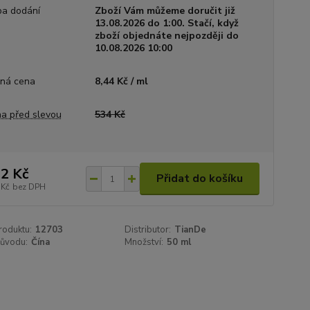
a dodání
Zboží Vám můžeme doručit již
13.08.2026 do 1:00. Stačí, když
zboží objednáte nejpozději do
10.08.2026 10:00
ná cena
8,44 Kč / ml
a před slevou
534 Kč
2 Kč
Přidat do košíku
 Kč
bez DPH
roduktu:
12703
Distributor:
TianDe
ůvodu:
Čína
Množství:
50 ml