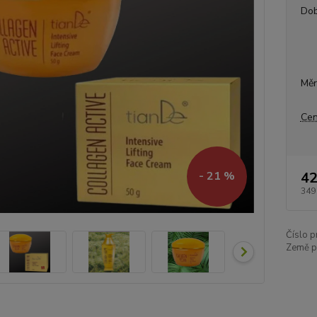
Dob
Měr
Cen
42
- 21 %
349
Číslo p
Země p