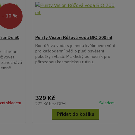
- 10 %
 TianDe 50
Purity Vision Růžová voda BIO 200 ml
Bio růžová voda s jemnou květinovou vůní
pro každodenní péči o pleť, osvěžení
e Tibetan
pokožky i vlasů. Praktický pomocník pro
živovat
přirozenou kosmetickou rutinu.
ní zanechává
íjemně
329 Kč
ení skladem
Skladem
272 Kč
bez DPH
Přidat do košíku