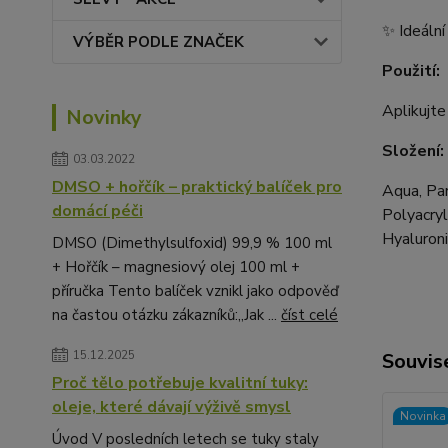
✨ Ideální
VÝBĚR PODLE ZNAČEK
Použití:
Aplikujte
Novinky
Složení:
03.03.2022
DMSO + hořčík – praktický balíček pro
Aqua, Par
domácí péči
Polyacryl
Hyaluroni
DMSO (Dimethylsulfoxid) 99,9 % 100 ml
+ Hořčík – magnesiový olej 100 ml +
příručka Tento balíček vznikl jako odpověď
na častou otázku zákazníků:„Jak ...
číst celé
15.12.2025
Souvise
Proč tělo potřebuje kvalitní tuky:
oleje, které dávají výživě smysl
Novinka
Úvod V posledních letech se tuky staly