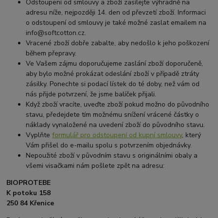
Odstoupení od smlouvy a zboží zasílejte výhradně na
adresu níže, nejpozději 14. den od převzetí zboží. Informaci
o odstoupení od smlouvy je také možné zaslat emailem na
info@softcotton.cz.
Vracené zboží dobře zabalte, aby nedošlo k jeho poškození
během přepravy.
Ve Vašem zájmu doporučujeme zaslání zboží doporučeně,
aby bylo možné prokázat odeslání zboží v případě ztráty
zásilky. Ponechte si podací lístek do té doby, než vám od
nás přijde potvrzení, že jsme balíček přijali.
Když zboží vracíte, uveďte zboží pokud možno do původního
stavu, předejdete tím možnému snížení vrácené částky o
náklady vynaložené na uvedení zboží do původního stavu.
Vyplňte
formulář pro odstoupení od kupní smlouvy
, který
Vám přišel do e-mailu spolu s potvrzením objednávky.
Nepoužité zboží v původním stavu s originálními obaly a
všemi visačkami nám pošlete zpět na adresu:
BIOPROTEBE
K potoku 158
250 84 Křenice