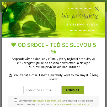
Slunce, koupání a horko dávají vlasům zabrat. Dopřejte jim šetrnou péči s
přírodní vlasovou kosmetikou.
0
ks
+420 606 912 887
CZK
za
0,00 Kč
9-18:00 hod.
Menu
💚 OD SRDCE - TEĎ SE SLEVOU 5
Hledat
%
Vyprodáváme sklad, aby zůstaly jen ty nejlepší produkty 🌿
Úvod
Vrácení zboží
👉 Zaregistrujte se do našeho newsletteru a získejte
5 % slevu na první nákup nad 1000 Kč.
Vrácení zboží
📩 Stačí zadat e-mail. Píšeme jen tehdy, když to má smysl. Žádný
spam.
Nevíte, jestli objednáváte to
Odeslat
správné zboží?
Souhlasím se
zpracováním osobních údajů
pro účely registrace a přeji si
U nás nic neriskujete! Do 14-ti dní můžete zboží vrátit bez
odebírat novinky e-mailem dle
podmínek zpracování osobních údajů
.
udání důvodu a my Vám vrátíme peníze.