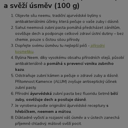
a svěží úsměv (100 g)
Objevte sílu neemu, tradiční ajurvédské byliny s
antibakteriálními účinky, která pečuje o vaše zuby i dásně.
Sahul neemová zubní pasta pomáhá předcházet zánětům,
osvěžuje dech a podporuje celkové zdraví ústní dutiny – bez
chemie, pouze s čistou silou přírody.
Dopřejte svému úsměvu tu nejlepší péči -
přírodní
kosmetiku
.
Bylina Neem, díky vysokému obsahu přírodních olejů, působí
antibakteriálně a
pomáhá s prevencí vzniku zubního
kazu
.
Odstraňuje zubní kámen a pečuje o zdravé zuby a dásně.
Přítomnost Kamence (ALUM) zvyšuje antiseptický účinek
zubní pasty.
Přírodní
áyurvédská
zubní pasta bez fluoridu šetrně
bělí
zuby, osvěžuje dech a posiluje dásně
.
Je vyrobena podle originální ájurvédské receptury
s
hřebíčkem, neemem a mátou
.
Důkladně vyčistí a rozjasní váš úsměv a v ústech zanechá
příjemně chladivý, mátově svěží pocit.