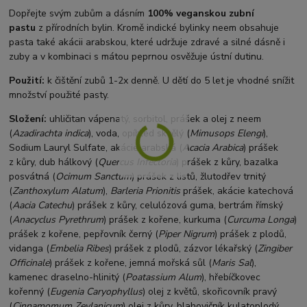
Dopřejte svým zubům a dásním
100% veganskou zubní
pastu
z přírodních bylin. Kromě indické bylinky neem obsahuje
pasta také akácii arabskou, které udržuje zdravé a silné dásně i
zuby a v kombinaci s mátou peprnou osvěžuje ústní dutinu.
Použití:
k čištění zubů 1-2x denně. U dětí do 5 let je vhodné snížit
množství použité pasty.
Složení:
uhličitan vápenatý, sorbitol, prášek a olej z neem
(
Azadirachta indica
), voda, opíhled skvělý (
Mimusops Elengi
),
Sodium Lauryl Sulfate, akácie arabská (
Acacia Arabica
) prášek
z kůry, dub hálkový (
Quercus Infectoria
) prášek z kůry, bazalka
posvátná (
Ocimum Sanctum
) prášek z listů, žlutodřev trnitý
(
Zanthoxylum Alatum
),
Barleria Prionitis
prášek, akácie katechová
(
Aacia Catechu
) prášek z kůry, celulózová guma, bertrám římský
(
Anacyclus Pyrethrum
) prášek z kořene, kurkuma (
Curcuma Longa
)
prášek z kořene, pepřovník černý (
Piper Nigrum
) prášek z plodů,
vidanga (
Embelia Ribes
) prášek z plodů, zázvor lékařský (
Zingiber
Officinale
) prášek z kořene, jemná mořská sůl (
Maris Sal
),
kamenec draselno-hlinitý (
Poatassium Alum
), hřebíčkovec
kořenný (
Eugenia Caryophyllus
) olej z květů, skořicovník pravý
(
Cinnamomum Zeylanicum
) olej z kůry, blahovičník kulatoplodý