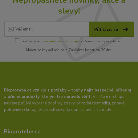
slevy!
Přihlásit se
Souhlasím se
zpracováním osobních údajů
za účelem rozesílky newsletteru.
Můžete se kdykoli odhlásit. Zasíláme jednou za 30 dní.
Bioprotebe.cz vzniklo z potřeby – touhy najít bezpečné, přírodní
a účinné produkty, kterým lze opravdu věřit.
V našem e-shopu
najdete pečlivě vybrané doplňky stravy, přírodní kosmetiku, zdravé
potraviny i ekologické prostředky do domácnosti a zahrady.
Bioprotebe.cz