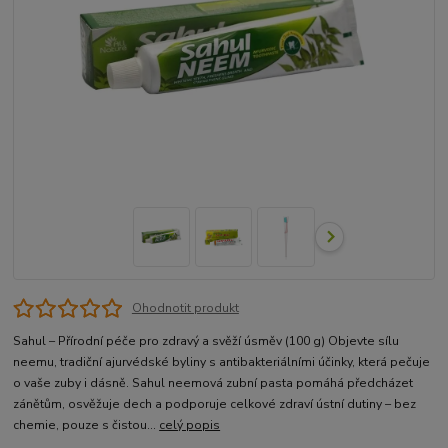
Ohodnotit produkt
Sahul – Přírodní péče pro zdravý a svěží úsměv (100 g) Objevte sílu
neemu, tradiční ajurvédské byliny s antibakteriálními účinky, která pečuje
o vaše zuby i dásně. Sahul neemová zubní pasta pomáhá předcházet
zánětům, osvěžuje dech a podporuje celkové zdraví ústní dutiny – bez
chemie, pouze s čistou...
celý popis