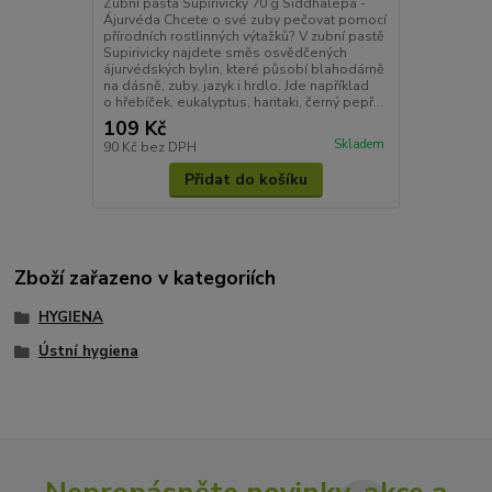
Zubní pasta Supirivicky 70 g Siddhalepa -
Ájurvéda Chcete o své zuby pečovat pomocí
přírodních rostlinných výtažků? V zubní pastě
Supirivicky najdete směs osvědčených
ájurvédských bylin, které působí blahodárně
na dásně, zuby, jazyk i hrdlo. Jde například
o hřebíček, eukalyptus, haritaki, černý pepř...
109 Kč
Skladem
90 Kč
bez DPH
Přidat do košíku
Zboží zařazeno v kategoriích
HYGIENA
Ústní hygiena
Nepropásněte novinky, akce a