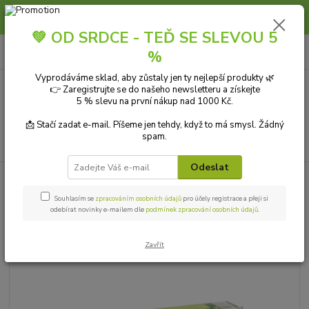
Slunce, koupání a horko dávají vlasům zabrat. Dopřejte jim šetrnou péči s
přírodní vlasovou kosmetikou.
💚 OD SRDCE - TEĎ SE SLEVOU 5
0
ks
+420 606 912 887
CZK
%
za
0,00 Kč
9-18:00 hod.
Vyprodáváme sklad, aby zůstaly jen ty nejlepší produkty 🌿
👉 Zaregistrujte se do našeho newsletteru a získejte
Menu
5 % slevu na první nákup nad 1000 Kč.
📩 Stačí zadat e-mail. Píšeme jen tehdy, když to má smysl. Žádný
spam.
Hledat
Odeslat
Úvod
HYGIENA
Ústní hygiena
Sahul zubní pasta neemová 100 g
Souhlasím se
zpracováním osobních údajů
pro účely registrace a přeji si
Sahul zubní pasta neemová 100 g
odebírat novinky e-mailem dle
podmínek zpracování osobních údajů
.
Zavřít