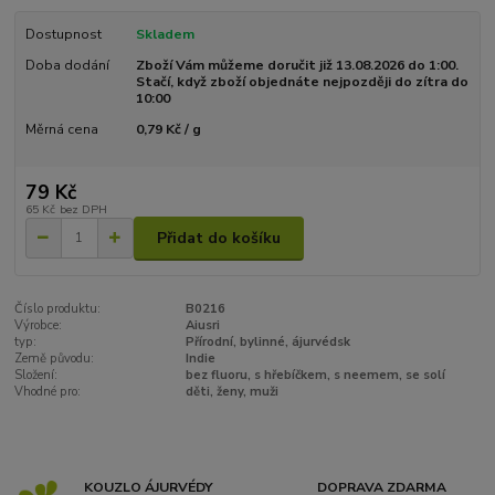
Dostupnost
Skladem
Doba dodání
Zboží Vám můžeme doručit již 13.08.2026 do 1:00.
Stačí, když zboží objednáte nejpozději do zítra do
10:00
Měrná cena
0,79 Kč / g
79 Kč
65 Kč
bez DPH
Přidat do košíku
Číslo produktu:
B0216
Výrobce:
Aiusri
typ:
Přírodní, bylinné, ájurvédsk
Země původu:
Indie
Složení:
bez fluoru, s hřebíčkem, s neemem, se solí
Vhodné pro:
děti, ženy, muži
KOUZLO ÁJURVÉDY
DOPRAVA ZDARMA