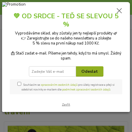
Slunce, koupání a horko dávají vlasům zabrat. Dopřejte jim šetrnou péči s
přírodní vlasovou kosmetikou.
💚 OD SRDCE - TEĎ SE SLEVOU 5
0
ks
+420 606 912 887
CZK
%
za
0,00 Kč
9-18:00 hod.
Vyprodáváme sklad, aby zůstaly jen ty nejlepší produkty 🌿
👉 Zaregistrujte se do našeho newsletteru a získejte
Menu
5 % slevu na první nákup nad 1000 Kč.
📩 Stačí zadat e-mail. Píšeme jen tehdy, když to má smysl. Žádný
spam.
Hledat
Odeslat
Úvod
DOPLŇKY STRAVY
Balíček Triphala 120 tbl + Pampeliška 30 ml
– podpora trávení
Souhlasím se
zpracováním osobních údajů
pro účely registrace a přeji si
odebírat novinky e-mailem dle
podmínek zpracování osobních údajů
.
Balíček Triphala 120 tbl +
Pampeliška 30 ml – podpora
Zavřít
trávení