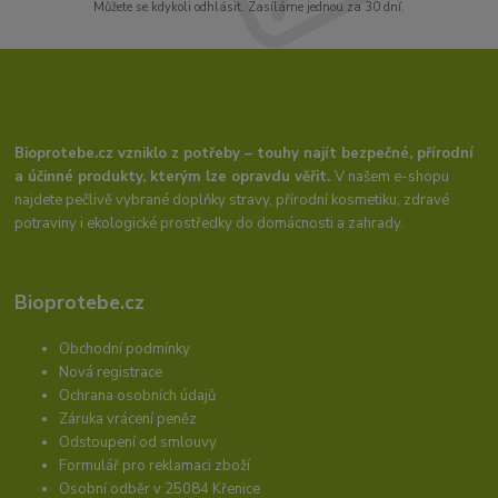
Můžete se kdykoli odhlásit. Zasíláme jednou za 30 dní.
Bioprotebe.cz vzniklo z potřeby – touhy najít bezpečné, přírodní
a účinné produkty, kterým lze opravdu věřit.
V našem e-shopu
najdete pečlivě vybrané doplňky stravy, přírodní kosmetiku, zdravé
potraviny i ekologické prostředky do domácnosti a zahrady.
Bioprotebe.cz
Obchodní podmínky
Nová registrace
Ochrana osobních údajů
Záruka vrácení peněz
Odstoupení od smlouvy
Formulář pro reklamaci zboží
Osobní odběr v 25084 Křenice