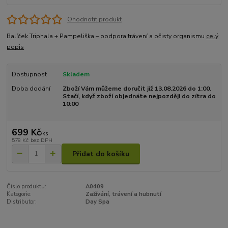
Ohodnotit produkt
Balíček Triphala + Pampeliška – podpora trávení a očisty organismu
celý
popis
Dostupnost
Skladem
Doba dodání
Zboží Vám můžeme doručit již 13.08.2026 do 1:00.
Stačí, když zboží objednáte nejpozději do zítra do
10:00
699 Kč
/
ks
578 Kč
bez DPH
Přidat do košíku
Číslo produktu:
A0409
Kategorie:
Zažívání, trávení a hubnutí
Distributor:
Day Spa