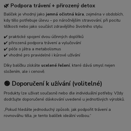
🌿 Podpora trávení + přirozený detox
Balíček je vhodný jako
jemná očistná kúra
, zejména v obdobích,
kdy tělo potřebuje úlevu – po náročnějším stravování, při pocitu
těžkosti nebo jako součást zdravějšího životního stylu.
✔️ praktické spojení dvou účinných doplňků
✔️ přirozená podpora trávení a vylučování
✔️ péče o játra a metabolismus
✔️ vhodné pro pravidelné i kúrové užívání
Díky balíčku získáte
ucelené řešení
, které dává smysl nejen
složením, ale i cenově.
🟢 Doporučení k užívání (volitelné)
Produkty lze užívat současně nebo dle individuální potřeby. Vždy
dodržujte doporučené dávkování uvedené u jednotlivých výrobků.
„Pokud hledáte jednoduchý způsob, jak podpořit trávení a
rovnováhu těla, je tento balíček ideální volbou.“