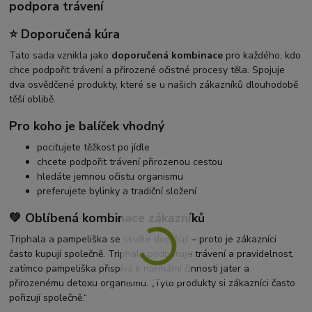
podpora trávení
⭐ Doporučená kúra
Tato sada vznikla jako
doporučená kombinace
pro každého, kdo
chce podpořit trávení a přirozené očistné procesy těla. Spojuje
dva osvědčené produkty, které se u našich zákazníků dlouhodobě
těší oblibě.
Pro koho je balíček vhodný
pociťujete těžkost po jídle
chcete podpořit trávení přirozenou cestou
hledáte jemnou očistu organismu
preferujete bylinky a tradiční složení
💚 Oblíbená kombinace zákazníků
Triphala a pampeliška se skvěle doplňují – proto je zákazníci
často kupují společně. Triphala podporuje trávení a pravidelnost,
zatímco pampeliška přispívá k normální činnosti jater a
přirozenému detoxu organismu. „Tyto produkty si zákazníci často
pořizují společně.“