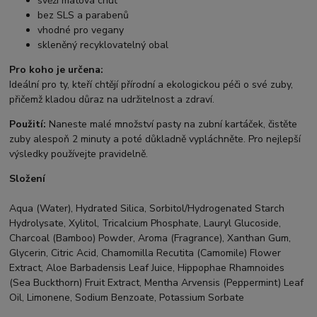
svěží mátová chuť
bez SLS a parabenů
vhodné pro vegany
skleněný recyklovatelný obal
Pro koho je určena:
Ideální pro ty, kteří chtějí přírodní a ekologickou péči o své zuby,
přičemž kladou důraz na udržitelnost a zdraví.
Použití:
Naneste malé množství pasty na zubní kartáček, čistěte
zuby alespoň 2 minuty a poté důkladně vypláchněte. Pro nejlepší
výsledky používejte pravidelně.
Složení
Aqua (Water), Hydrated Silica, Sorbitol/Hydrogenated Starch
Hydrolysate, Xylitol, Tricalcium Phosphate, Lauryl Glucoside,
Charcoal (Bamboo) Powder, Aroma (Fragrance), Xanthan Gum,
Glycerin, Citric Acid, Chamomilla Recutita (Camomile) Flower
Extract, Aloe Barbadensis Leaf Juice, Hippophae Rhamnoides
(Sea Buckthorn) Fruit Extract, Mentha Arvensis (Peppermint) Leaf
Oil, Limonene, Sodium Benzoate, Potassium Sorbate