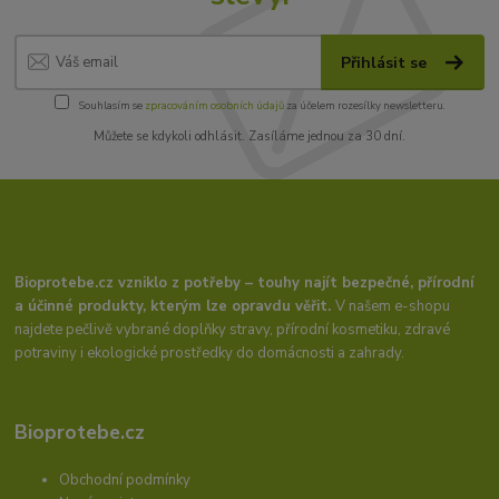
Přihlásit se
Souhlasím se
zpracováním osobních údajů
za účelem rozesílky newsletteru.
Můžete se kdykoli odhlásit. Zasíláme jednou za 30 dní.
Bioprotebe.cz vzniklo z potřeby – touhy najít bezpečné, přírodní
a účinné produkty, kterým lze opravdu věřit.
V našem e-shopu
najdete pečlivě vybrané doplňky stravy, přírodní kosmetiku, zdravé
potraviny i ekologické prostředky do domácnosti a zahrady.
Bioprotebe.cz
Obchodní podmínky