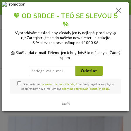
Slunce, koupání a horko dávají vlasům zabrat. Dopřejte jim šetrnou péči s
přírodní vlasovou kosmetikou.
💚 OD SRDCE - TEĎ SE SLEVOU 5
0
ks
+420 606 912 887
CZK
%
za
0,00 Kč
9-18:00 hod.
Vyprodáváme sklad, aby zůstaly jen ty nejlepší produkty 🌿
👉 Zaregistrujte se do našeho newsletteru a získejte
Menu
5 % slevu na první nákup nad 1000 Kč.
📩 Stačí zadat e-mail. Píšeme jen tehdy, když to má smysl. Žádný
spam.
Hledat
Odeslat
Úvod
HYGIENA
Ústní hygiena
Ben & Anna Přírodní zubní pasta s
aktivním uhlím 100 ml
Souhlasím se
zpracováním osobních údajů
pro účely registrace a přeji si
odebírat novinky e-mailem dle
podmínek zpracování osobních údajů
.
Ben & Anna Přírodní zubní pasta
s aktivním uhlím 100 ml
Zavřít