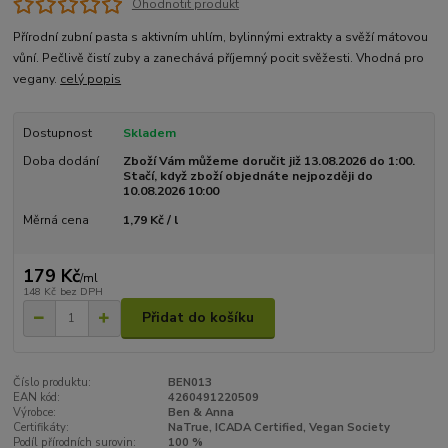
Ohodnotit produkt
Přírodní zubní pasta s aktivním uhlím, bylinnými extrakty a svěží mátovou
vůní. Pečlivě čistí zuby a zanechává příjemný pocit svěžesti. Vhodná pro
vegany.
celý popis
Dostupnost
Skladem
Doba dodání
Zboží Vám můžeme doručit již 13.08.2026 do 1:00.
Stačí, když zboží objednáte nejpozději do
10.08.2026 10:00
Měrná cena
1,79 Kč / l
179 Kč
/
ml
148 Kč
bez DPH
Přidat do košíku
Číslo produktu:
BEN013
EAN kód:
4260491220509
Výrobce:
Ben & Anna
Certifikáty:
NaTrue, ICADA Certified, Vegan Society
Podíl přírodních surovin:
100 %