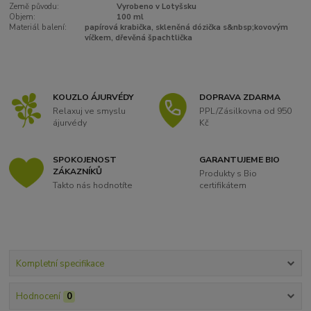
Země původu:
Vyrobeno v Lotyšsku
Objem:
100 ml
Materiál balení:
papírová krabička, skleněná dózička s&nbsp;kovovým
víčkem, dřevěná špachtlička
KOUZLO ÁJURVÉDY
DOPRAVA ZDARMA
Relaxuj ve smyslu
PPL/Zásilkovna od 950
ájurvédy
Kč
SPOKOJENOST
GARANTUJEME BIO
ZÁKAZNÍKŮ
Produkty s Bio
Takto nás hodnotíte
certifikátem
Kompletní specifikace
Hodnocení
0