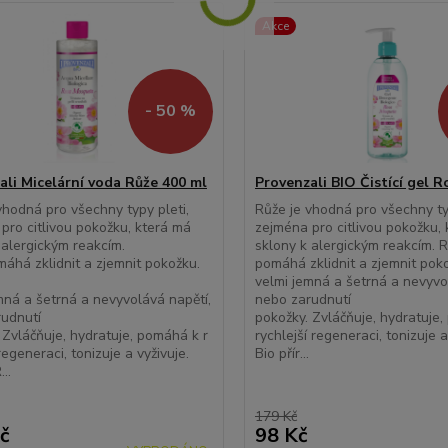
Akce
- 50 %
ali Micelární voda Růže 400 ml
Provenzali BIO Čistící gel R
vhodná pro všechny typy pleti,
Růže je vhodná pro všechny typ
pro citlivou pokožku, která má
zejména pro citlivou pokožku,
 alergickým reakcím.
sklony k alergickým reakcím. 
áhá zklidnit a zjemnit pokožku.
pomáhá zklidnit a zjemnit poko
velmi jemná a šetrná a nevyvo
mná a šetrná a nevyvolává napětí,
nebo zarudnutí
udnutí
pokožky. Zvláčňuje, hydratuje
 Zvláčňuje, hydratuje, pomáhá k r
rychlejší regeneraci, tonizuje 
regeneraci, tonizuje a vyživuje.
Bio přír...
...
179 Kč
č
98 Kč