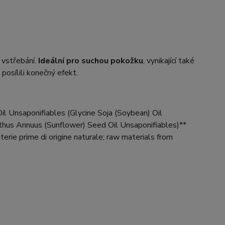
vstřebání.
Ideální pro suchou pokožku
, vynikající také
posílili konečný efekt.
il Unsaponifiables (Glycine Soja (Soybean) Oil
nthus Annuus (Sunflower) Seed Oil Unsaponifiables)**
terie prime di origine naturale; raw materials from