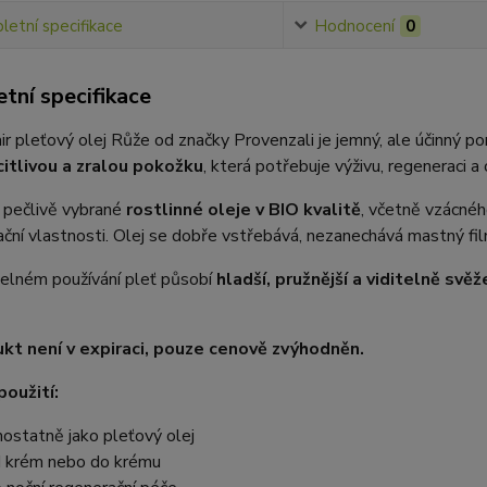
etní specifikace
Hodnocení
0
tní specifikace
r pleťový olej Růže od značky Provenzali je jemný, ale účinný po
citlivou a zralou pokožku
, která potřebuje výživu, regeneraci a 
 pečlivě vybrané
rostlinné oleje v BIO kvalitě
, včetně vzácnéh
ční vlastnosti. Olej se dobře vstřebává, nezanechává mastný film a 
delném používání pleť působí
hladší, pružnější a viditelně svěže
kt není v expiraci, pouze cenově zvýhodněn.
oužití:
ostatně jako pleťový olej
 krém nebo do krému