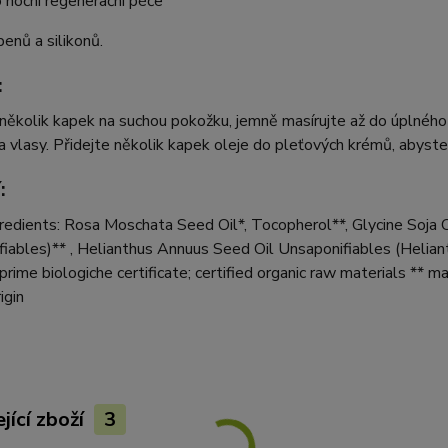
o noční regenerační péče
enů a silikonů.
:
ěkolik kapek na suchou pokožku, jemně masírujte až do úplného 
a vlasy. Přidejte několik kapek oleje do pleťových krémů, abyste 
:
edients: Rosa Moschata Seed Oil*, Tocopherol**, Glycine Soja O
iables)** , Helianthus Annuus Seed Oil Unsaponifiables (Helia
prime biologiche certificate; certified organic raw materials ** ma
igin
jící zboží
3