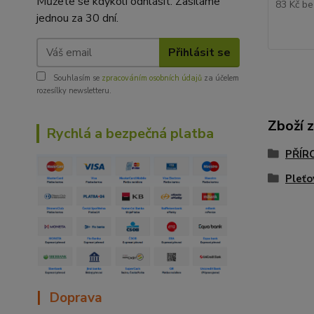
Můžete se kdykoli odhlásit. Zasíláme
83 Kč
be
jednou za 30 dní.
Přihlásit se
Souhlasím se
zpracováním osobních údajů
za účelem
rozesílky newsletteru.
Zboží 
Rychlá a bezpečná platba
PŘÍR
Pleťo
|
Doprava