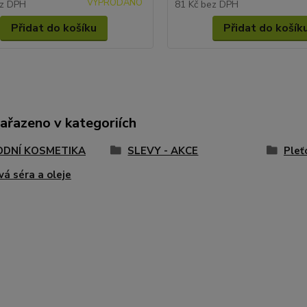
VYPRODÁNO
z DPH
81 Kč
bez DPH
Přidat do košíku
Přidat do košík
zařazeno v kategoriích
ODNÍ KOSMETIKA
SLEVY - AKCE
Pleť
vá séra a oleje