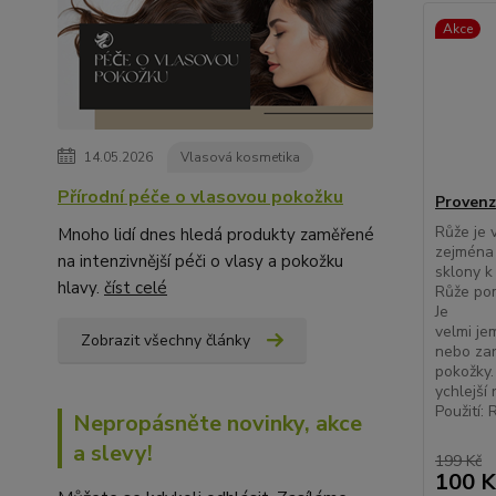
Akce
14.05.2026
Vlasová kosmetika
Přírodní péče o vlasovou pokožku
Provenz
Růže je 
Mnoho lidí dnes hledá produkty zaměřené
zejména 
na intenzivnější péči o vlasy a pokožku
sklony k
hlavy.
číst celé
Růže pom
Je
velmi je
Zobrazit všechny články
nebo zar
pokožky.
ychlejší 
Použití: R
Nepropásněte novinky, akce
a slevy!
199 Kč
100 K