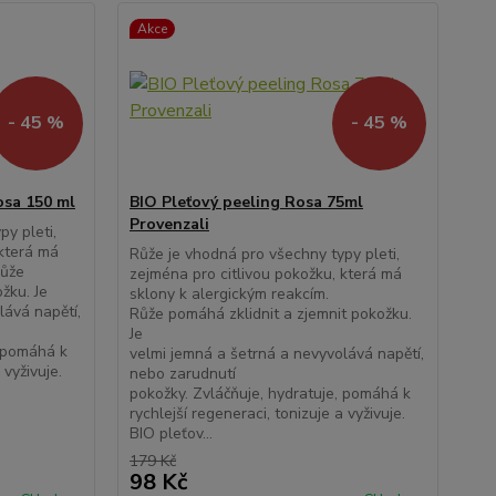
Akce
- 45 %
- 45 %
osa 150 ml
BIO Pleťový peeling Rosa 75ml
Provenzali
y pleti,
 která má
Růže je vhodná pro všechny typy pleti,
Růže
zejména pro citlivou pokožku, která má
žku. Je
sklony k alergickým reakcím.
lává napětí,
Růže pomáhá zklidnit a zjemnit pokožku.
Je
, pomáhá k
velmi jemná a šetrná a nevyvolává napětí,
a vyživuje.
nebo zarudnutí
pokožky. Zvláčňuje, hydratuje, pomáhá k
rychlejší regeneraci, tonizuje a vyživuje.
BIO pleťov...
179 Kč
98 Kč