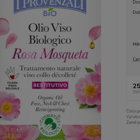
Dos
Dob
Měr
Cen
25
210
Číslo p
Výrobc
Země p