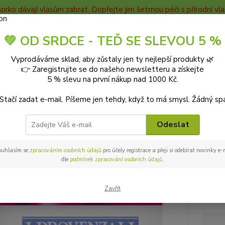
horko dávají vlasům zabrat. Dopřejte jim šetrnou péči s přírodní v
TAKTY
Blog
💚 OD SRDCE - TEĎ SE SLEVOU 5 %
Nevíte
Vyprodáváme sklad, aby zůstaly jen ty nejlepší produkty 🌿
Hledat
+420
👉 Zaregistrujte se do našeho newsletteru a získejte
9-18:0
5 % slevu na první nákup nad 1000 Kč.
 Stačí zadat e-mail. Píšeme jen tehdy, když to má smysl. Žádný sp
PŘÍRODNÍ KOSMETIKA
Pleťová kosmetika
Pleťová séra a oleje
P
enzali BIO Repair pleťový olej r
Odeslat
ouhlasím se
zpracováním osobních údajů
pro účely registrace a přeji si odebírat novinky e
dle
podmínek zpracování osobních údajů
.
Regene
zralou
Zavřít
vyžive