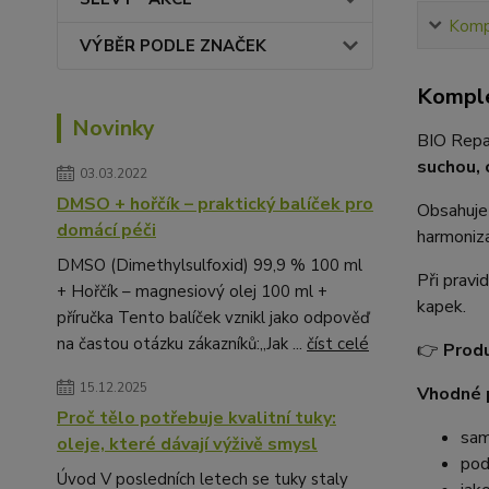
Kompl
VÝBĚR PODLE ZNAČEK
Komple
Novinky
BIO Repai
suchou, 
03.03.2022
DMSO + hořčík – praktický balíček pro
Obsahuje
domácí péči
harmoniza
DMSO (Dimethylsulfoxid) 99,9 % 100 ml
Při pravi
+ Hořčík – magnesiový olej 100 ml +
kapek.
příručka Tento balíček vznikl jako odpověď
na častou otázku zákazníků:„Jak ...
číst celé
👉
Produ
15.12.2025
Vhodné p
Proč tělo potřebuje kvalitní tuky:
sam
oleje, které dávají výživě smysl
pod
Úvod V posledních letech se tuky staly