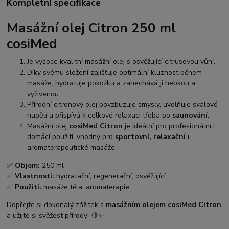
Kompletní specifikace
Masážní olej Citron 250 ml
cosiMed
Je vysoce kvalitní masážní olej s osvěžující citrusovou vůní.
Díky svému složení zajišťuje optimální kluznost během
masáže, hydratuje pokožku a zanechává ji hebkou a
vyživenou.
Přírodní citronový olej povzbuzuje smysly, uvolňuje svalové
napětí a přispívá k celkové relaxaci třeba po
saunování.
Masážní olej
cosiMed Citron
je ideální pro profesionální i
domácí použití, vhodný pro
sportovní, relaxační
i
aromaterapeutické masáže.
✅
Objem:
250 ml
✅
Vlastnosti:
hydratační, regenerační, osvěžující
✅
Použití:
masáže těla, aromaterapie
Dopřejte si dokonalý zážitek s
masážním olejem cosiMed Citron
a užijte si svěžest přírody! 🍋✨