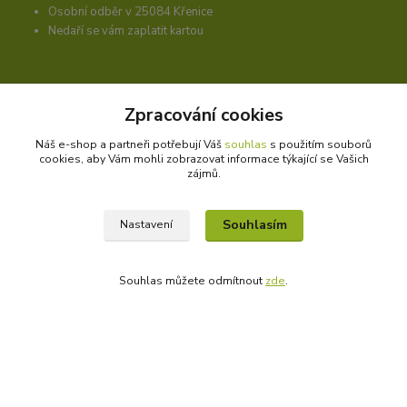
Osobní odběr v 25084 Křenice
Nedaří se vám zaplatit kartou
Nejvíc prodáváme
Zpracování cookies
Hořčíkový olej
Náš e-shop a partneři potřebují Váš
souhlas
s použitím souborů
DMSO příručka
cookies, aby Vám mohli zobrazovat informace týkající se Vašich
Likvidace hmyzu
zájmů.
Krém proti růžovce
Kolagen
Souhlasím
Nastavení
Produkty bez předpisu
Tělo potřebuje kvalitní tuky
Sada pro růst vlasů
Souhlas můžete odmítnout
zde
.
Masážní přípravky
Nevíte si s něčím rady?