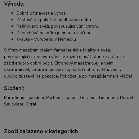
Výhody:
Dobrá přilnavost a výnos
Zůstává na pokožce po dlouhou dobu
Rafinovaný svěží, povzbuzující vůní citronu
Zanechává pokožku jemnou a vláčnou
Kvalita - Vyrobeno v Německu
S tímto masážním olejem farmaceutické kvality a svěží,
povzbuzující citronovou vůní se každá masáž stane zvláštním
zážitkem pro dobrý pocit. Citronový masážní olej je velmi
ekonomický, snadno se roztírá,
nabízí dobrou přilnavost a
dlouho zůstává na pokožce. Pokožka je po masáži jemná a vláčná.
Složení:
Paraffinum Liquidum, Parfum, Linalool, Geraniol, Limonene, Benzyl
Salicylate, Citral
Zboží zařazeno v kategoriích