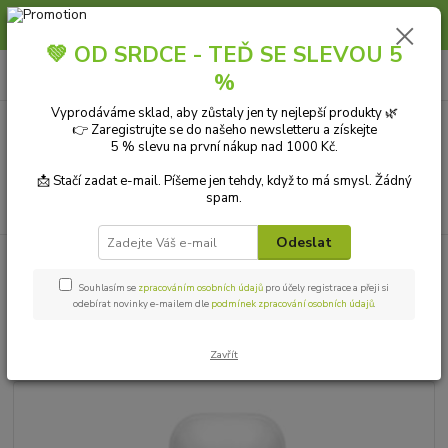
Slunce, koupání a horko dávají vlasům zabrat. Dopřejte jim šetrnou péči s
přírodní vlasovou kosmetikou.
💚 OD SRDCE - TEĎ SE SLEVOU 5
0
ks
+420 606 912 887
CZK
%
za
0,00 Kč
9-18:00 hod.
Vyprodáváme sklad, aby zůstaly jen ty nejlepší produkty 🌿
👉 Zaregistrujte se do našeho newsletteru a získejte
Menu
5 % slevu na první nákup nad 1000 Kč.
📩 Stačí zadat e-mail. Píšeme jen tehdy, když to má smysl. Žádný
spam.
Hledat
Odeslat
Úvod
PŘÍRODNÍ KOSMETIKA
Tělová kosmetika
Tělová mléka
Masážní olej Citron 250 ml cosiMed
Souhlasím se
zpracováním osobních údajů
pro účely registrace a přeji si
odebírat novinky e-mailem dle
podmínek zpracování osobních údajů
.
Masážní olej Citron 250 ml
cosiMed
Zavřít