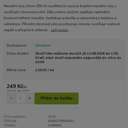
Masážní olej Citron 250 ml cosiMed Je vysoce kvalitní masážní olej s
osvěžující citrusovou vůní. Díky svému složení zajišťuje optimální
kluznost během masáže, hydratuje pokožku a zanechává ji hebkou a
vyživenou. Přírodní citronový olej povzbuzuje smysly, uvolňuje svalové
napětí a přispívá k celkové...
celý popis
Dostupnost
Skladem
Doba dodání
Zboží Vám můžeme doručit již 13.08.2026 do 1:00.
Stačí, když zboží objednáte nejpozději do zítra do
10:00
Měrná cena
1,00 Kč / ml
249 Kč
/
ks
206 Kč
bez DPH
Přidat do košíku
Číslo produktu:
2171
EAN kód:
4260273941042
Výrobce:
cosiMed