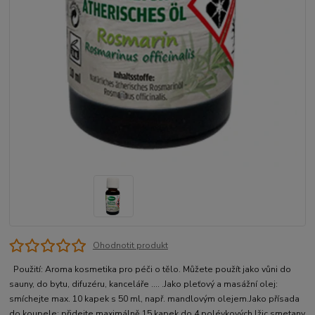
Ohodnotit produkt
Použití: Aroma kosmetika pro péči o tělo. Můžete použít jako vůni do
sauny, do bytu, difuzéru, kanceláře .... .Jako pleťový a masážní olej:
smíchejte max. 10 kapek s 50 ml, např. mandlovým olejem.Jako přísada
do koupele: přidejte maximálně 15 kapek do 4 polévkových lžic smetany