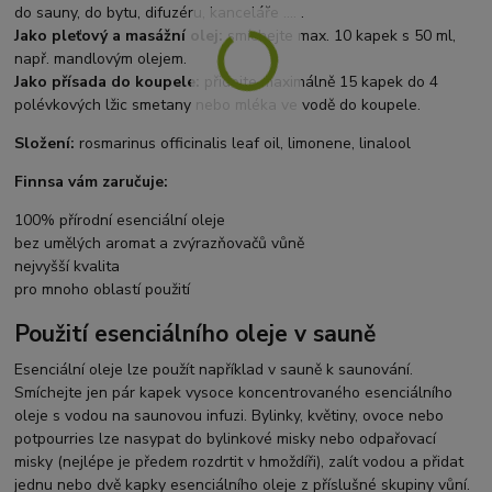
do sauny, do bytu, difuzéru, kanceláře .... .
Jako pleťový a masážní olej:
smíchejte max. 10 kapek s 50 ml,
např. mandlovým olejem.
Jako přísada do koupele:
přidejte maximálně 15 kapek do 4
polévkových lžic smetany nebo mléka ve vodě do koupele.
Složení:
rosmarinus officinalis leaf oil, limonene, linalool
Finnsa vám zaručuje:
100% přírodní esenciální oleje
bez umělých aromat a zvýrazňovačů vůně
nejvyšší kvalita
pro mnoho oblastí použití
Použití esenciálního oleje v sauně
Esenciální oleje lze použít například v sauně k saunování.
Smíchejte jen pár kapek vysoce koncentrovaného esenciálního
oleje s vodou na saunovou infuzi. Bylinky, květiny, ovoce nebo
potpourries lze nasypat do bylinkové misky nebo odpařovací
misky (nejlépe je předem rozdrtit v hmoždíři), zalít vodou a přidat
jednu nebo dvě kapky esenciálního oleje z příslušné skupiny vůní.