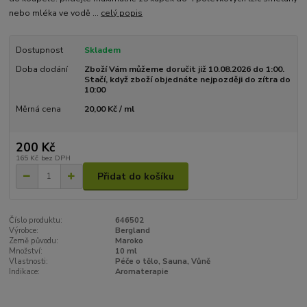
nebo mléka ve vodě ...
celý popis
Dostupnost
Skladem
Doba dodání
Zboží Vám můžeme doručit již 10.08.2026 do 1:00.
Stačí, když zboží objednáte nejpozději do zítra do
10:00
Měrná cena
20,00 Kč / ml
200 Kč
165 Kč
bez DPH
Přidat do košíku
Číslo produktu:
646502
Výrobce:
Bergland
Země původu:
Maroko
Množství:
10 ml
Vlastnosti:
Péče o tělo, Sauna, Vůně
Indikace:
Aromaterapie