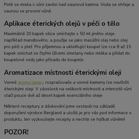
Poté se miska s vůní zavěsí nad saunová kamna. Voda se ohřeje a
saunou se provoní vůně.
Aplikace éterických olejů v péči o tělo
Maximálně 20 kapek silice smíchejte s 50 ml jiného oleje,
například mandlového, a použije se jako masážní olej nebo olej
pro péči o pleť. Pro příjemnou a uklidňující koupel lze cca 8 až 15
kapek smíchat se čtyřmi lžícemi smetany nebo mléka a přidat do
koupelové vody jako přísadu do koupele.
Aromatizace místnosti éterickými oleji
Vonné
aroma lampy
, rozprašovače a vonné kameny lze navlhčit
éterickými oleji. V závislosti na velikosti místnosti a intenzitě vůní
stačí pouze dvě až deset kapek esenciálního oleje
Některé receptury a dávkování jsme sestavili na základě
doporučení výrobce Bergland a uložili je pro vás pod informace o
produktu. Jen vyzkoušejte recepty a nechte se hýčkat vůněmi!
POZOR!