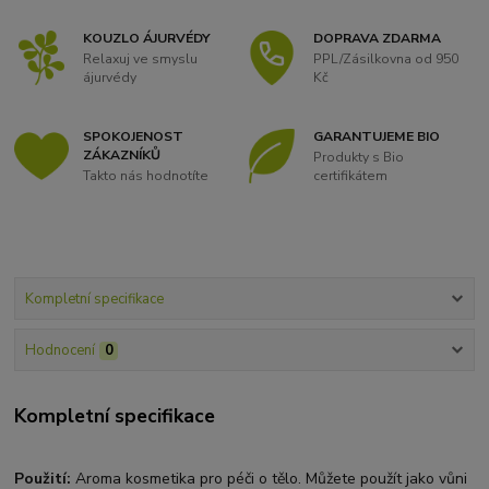
KOUZLO ÁJURVÉDY
DOPRAVA ZDARMA
Relaxuj ve smyslu
PPL/Zásilkovna od 950
ájurvédy
Kč
SPOKOJENOST
GARANTUJEME BIO
ZÁKAZNÍKŮ
Produkty s Bio
Takto nás hodnotíte
certifikátem
Kompletní specifikace
Hodnocení
0
Kompletní specifikace
Použití:
Aroma kosmetika pro péči o tělo. Můžete použít jako vůni