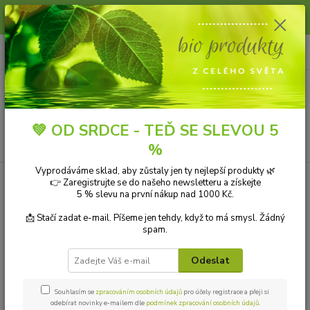
Slunce, koupání a horko dávají vlasům zabrat. Dopřejte jim šetrnou péči s
přírodní vlasovou kosmetikou.
0
ks
+420 606 912 887
CZK
za
0,00 Kč
9-18:00 hod.
Menu
💚 OD SRDCE - TEĎ SE SLEVOU 5
Hledat
%
Vyprodáváme sklad, aby zůstaly jen ty nejlepší produkty 🌿
Úvod
EKOLOGICKÁ DOMÁCNOST
Esenciální oleje
Finnsa esenciální
👉 Zaregistrujte se do našeho newsletteru a získejte
olej rozmarýn 10 ml
5 % slevu na první nákup nad 1000 Kč.
Finnsa esenciální olej rozmarýn
📩 Stačí zadat e-mail. Píšeme jen tehdy, když to má smysl. Žádný
spam.
10 ml
Odeslat
Novinka
Souhlasím se
zpracováním osobních údajů
pro účely registrace a přeji si
odebírat novinky e-mailem dle
podmínek zpracování osobních údajů
.