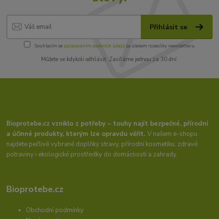
Přihlásit se
Souhlasím se
zpracováním osobních údajů
za účelem rozesílky newsletteru.
Můžete se kdykoli odhlásit. Zasíláme jednou za 30 dní.
Bioprotebe.cz vzniklo z potřeby – touhy najít bezpečné, přírodní
a účinné produkty, kterým lze opravdu věřit.
V našem e-shopu
najdete pečlivě vybrané doplňky stravy, přírodní kosmetiku, zdravé
potraviny i ekologické prostředky do domácnosti a zahrady.
Bioprotebe.cz
Obchodní podmínky