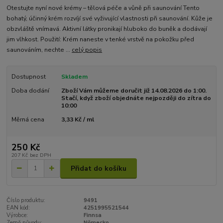
Otestujte nyní nové krémy – tělová péče a vůně při saunování Tento
bohatý, účinný krém rozvíjí své vyživující vlastnosti při saunování. Kůže je
obzvláště vnímavá. Aktivní látky pronikají hluboko do buněk a dodávají
jim vlhkost. Použití: Krém naneste v tenké vrstvě na pokožku před
saunováním, nechte ...
celý popis
Dostupnost
Skladem
Doba dodání
Zboží Vám můžeme doručit již 14.08.2026 do 1:00.
Stačí, když zboží objednáte nejpozději do zítra do
10:00
Měrná cena
3,33 Kč / ml
250 Kč
207 Kč
bez DPH
Přidat do košíku
Číslo produktu:
9491
EAN kód:
4251995521544
Výrobce:
Finnsa
Země původu:
Německo