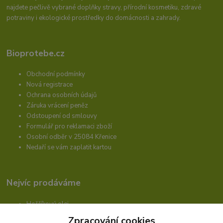
najdete pečlivě vybrané doplňky stravy, přírodní kosmetiku, zdravé
potraviny i ekologické prostředky do domácnosti a zahrady.
Bioprotebe.cz
Obchodní podmínky
Nová registrace
Ochrana osobních údajů
Záruka vrácení peněz
Odstoupení od smlouvy
Formulář pro reklamaci zboží
Osobní odběr v 25084 Křenice
Nedaří se vám zaplatit kartou
Nejvíc prodáváme
Hořčíkový olej
DMSO příručka
Zpracování cookies