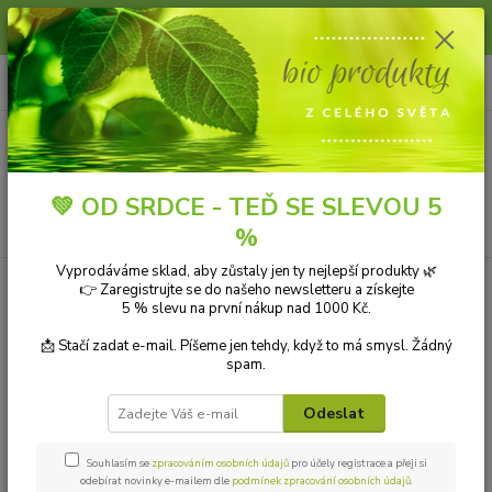
Slunce, koupání a horko dávají vlasům zabrat. Dopřejte jim šetrnou péči s
přírodní vlasovou kosmetikou.
0
ks
+420 606 912 887
CZK
za
0,00 Kč
9-18:00 hod.
Menu
💚 OD SRDCE - TEĎ SE SLEVOU 5
Hledat
%
Vyprodáváme sklad, aby zůstaly jen ty nejlepší produkty 🌿
Úvod
PŘÍRODNÍ KOSMETIKA
Finnsa Saunový krém Mandlové mléko 75
👉 Zaregistrujte se do našeho newsletteru a získejte
ml
5 % slevu na první nákup nad 1000 Kč.
Finnsa Saunový krém Mandlové
📩 Stačí zadat e-mail. Píšeme jen tehdy, když to má smysl. Žádný
spam.
mléko 75 ml
Odeslat
Souhlasím se
zpracováním osobních údajů
pro účely registrace a přeji si
odebírat novinky e-mailem dle
podmínek zpracování osobních údajů
.