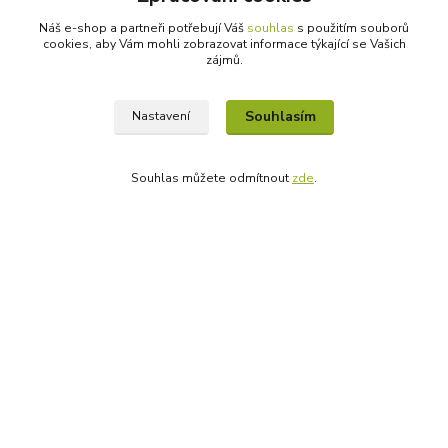
Likvidace hmyzu
Krém proti růžovce
Náš e-shop a partneři potřebují Váš
souhlas
s použitím souborů
cookies, aby Vám mohli zobrazovat informace týkající se Vašich
Kolagen
zájmů.
Produkty bez předpisu
Tělo potřebuje kvalitní tuky
Sada pro růst vlasů
Souhlasím
Nastavení
Masážní přípravky
Souhlas můžete odmítnout
zde
.
Nevíte si s něčím rady?
Libuše Hejna
+420 606 912 887
9-18:00 hod.
info@bioprotebe.cz