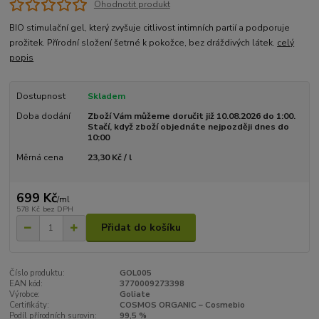
Ohodnotit produkt
BIO stimulační gel, který zvyšuje citlivost intimních partií a podporuje
prožitek. Přírodní složení šetrné k pokožce, bez dráždivých látek.
celý
popis
Dostupnost
Skladem
Doba dodání
Zboží Vám můžeme doručit již 10.08.2026 do 1:00.
Stačí, když zboží objednáte nejpozději dnes do
10:00
Měrná cena
23,30 Kč / l
699 Kč
/
ml
578 Kč
bez DPH
Přidat do košíku
Číslo produktu:
GOL005
EAN kód:
3770009273398
Výrobce:
Goliate
Certifikáty:
COSMOS ORGANIC – Cosmebio
Podíl přírodních surovin:
99,5 %