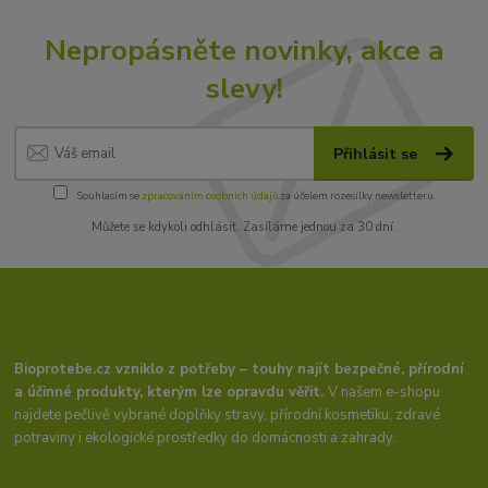
Nepropásněte novinky, akce a
slevy!
Přihlásit se
Souhlasím se
zpracováním osobních údajů
za účelem rozesílky newsletteru.
Můžete se kdykoli odhlásit. Zasíláme jednou za 30 dní.
Bioprotebe.cz vzniklo z potřeby – touhy najít bezpečné, přírodní
a účinné produkty, kterým lze opravdu věřit.
V našem e-shopu
najdete pečlivě vybrané doplňky stravy, přírodní kosmetiku, zdravé
potraviny i ekologické prostředky do domácnosti a zahrady.