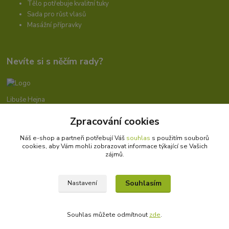
Tělo potřebuje kvalitní tuky
Sada pro růst vlasů
Masážní přípravky
Nevíte si s něčím rady?
Libuše Hejna
+420 606 912 887
Zpracování cookies
9-18:00 hod.
Náš e-shop a partneři potřebují Váš
souhlas
s použitím souborů
info@bioprotebe.cz
cookies, aby Vám mohli zobrazovat informace týkající se Vašich
zájmů.
Souhlasím
Nastavení
Bioprotebe.cz -
Přírodní certifikované produkty
//
Webdesign
: Poradnyweb.cz
Souhlas můžete odmítnout
zde
.
Vytvořeno na
Eshop-rychle.cz