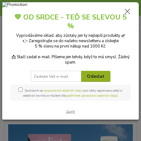
Slunce, koupání a horko dávají vlasům zabrat. Dopřejte jim šetrnou péči s
přírodní vlasovou kosmetikou.
💚 OD SRDCE - TEĎ SE SLEVOU 5
0
ks
+420 606 912 887
CZK
%
za
0,00 Kč
9-18:00 hod.
Vyprodáváme sklad, aby zůstaly jen ty nejlepší produkty 🌿
👉 Zaregistrujte se do našeho newsletteru a získejte
Menu
5 % slevu na první nákup nad 1000 Kč.
📩 Stačí zadat e-mail. Píšeme jen tehdy, když to má smysl. Žádný
spam.
Hledat
Odeslat
Úvod
PŘÍRODNÍ KOSMETIKA
Intimní kosmetika
Intimní zboží
Goliate Stimulační gel pro ženy Orgasmic BIO 30 ml
Souhlasím se
zpracováním osobních údajů
pro účely registrace a přeji si
odebírat novinky e-mailem dle
podmínek zpracování osobních údajů
.
Goliate Stimulační gel pro ženy
Orgasmic BIO 30 ml
Zavřít