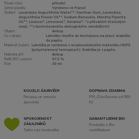
Původ vůně:
přírodní
Země původu:
Vyrobeno ve Francii
Složení:
Lavandula Angustifolia Water**, Xanthan Gum, Lavandula
Angustifolia Flower Oil**, Sodium Benzoate, Mentha Piperita
Oil**, Linalool*, Limonene*, Geraniol*. *z přírodních éterických
olejů, **z kontrolovaného ekologického zemědělství
Objem:
&nbsp
Co s obaly:
Lahvičku vhoďte do kontejneru na plast, krabičku
do papíru.
Materiál balení:
Lahvička je vyrobená z recyklovatelného materiálu HDPE
(polyetylenový termoplast). Krabička je z papíru.
Hodnota pH:
&nbsp
Podíl BIO surovin:
97,5 %
Size:
30 ml
KOUZLO ÁJURVÉDY
DOPRAVA ZDARMA
Relaxuj ve smyslu
PPL/Zásilkovna od 950
ájurvédy
Kč
SPOKOJENOST
GARANTUJEME BIO
ZÁKAZNÍKŮ
Produkty s Bio
Takto nás hodnotíte
certifikátem