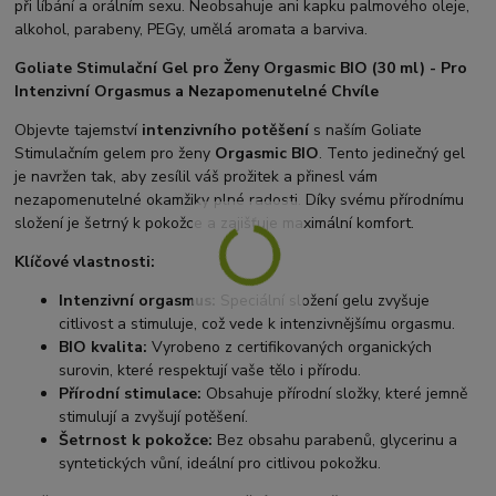
při líbání a orálním sexu. Neobsahuje ani kapku palmového oleje,
alkohol, parabeny, PEGy, umělá aromata a barviva.
Goliate Stimulační Gel pro Ženy Orgasmic BIO (30 ml) - Pro
Intenzivní Orgasmus a Nezapomenutelné Chvíle
Objevte tajemství
intenzivního potěšení
s naším Goliate
Stimulačním gelem pro ženy
Orgasmic BIO
. Tento jedinečný gel
je navržen tak, aby zesílil váš prožitek a přinesl vám
nezapomenutelné okamžiky plné radosti. Díky svému přírodnímu
složení je šetrný k pokožce a zajišťuje maximální komfort.
Klíčové vlastnosti:
Intenzivní orgasmus:
Speciální složení gelu zvyšuje
citlivost a stimuluje, což vede k intenzivnějšímu orgasmu.
BIO kvalita:
Vyrobeno z certifikovaných organických
surovin, které respektují vaše tělo i přírodu.
Přírodní stimulace:
Obsahuje přírodní složky, které jemně
stimulují a zvyšují potěšení.
Šetrnost k pokožce:
Bez obsahu parabenů, glycerinu a
syntetických vůní, ideální pro citlivou pokožku.