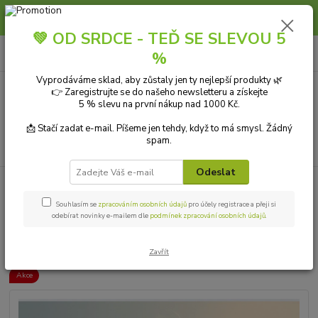
Slunce, koupání a horko dávají vlasům zabrat. Dopřejte jim šetrnou péči s
přírodní vlasovou kosmetikou.
💚 OD SRDCE - TEĎ SE SLEVOU 5
0
ks
+420 606 912 887
CZK
%
za
0,00 Kč
9-18:00 hod.
Vyprodáváme sklad, aby zůstaly jen ty nejlepší produkty 🌿
👉 Zaregistrujte se do našeho newsletteru a získejte
Menu
5 % slevu na první nákup nad 1000 Kč.
📩 Stačí zadat e-mail. Píšeme jen tehdy, když to má smysl. Žádný
spam.
Hledat
Odeslat
Úvod
EKOLOGICKÁ DOMÁCNOST
Aroma lampy
Ancient Wisdom
Květinová Aroma Lampa Limetková
Souhlasím se
zpracováním osobních údajů
pro účely registrace a přeji si
odebírat novinky e-mailem dle
podmínek zpracování osobních údajů
.
Ancient Wisdom Květinová
Aroma Lampa Limetková
Zavřít
Akce