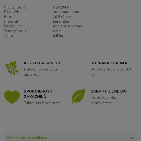
Číslo produktu:
OB-194A
EAN kód:
5056368301889
Rozměr:
10.5x9 cm
materiál:
keramika
Distributor:
Ancient Wisdom
Země původu:
Čína
Váha:
0,5 kg
KOUZLO ÁJURVÉDY
DOPRAVA ZDARMA
Relaxuj ve smyslu
PPL/Zásilkovna od 950
ájurvédy
Kč
SPOKOJENOST
GARANTUJEME BIO
ZÁKAZNÍKŮ
Produkty s Bio
Takto nás hodnotíte
certifikátem
Kompletní specifikace