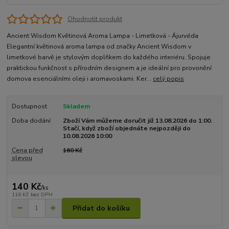
Ohodnotit produkt
Ancient Wisdom Květinová Aroma Lampa - Limetková - Ájurvéda
Elegantní květinová aroma lampa od značky Ancient Wisdom v
limetkové barvě je stylovým doplňkem do každého interiéru. Spojuje
praktickou funkčnost s přírodním designem a je ideální pro provonění
domova esenciálními oleji i aromavoskami. Ker...
celý popis
Dostupnost
Skladem
Doba dodání
Zboží Vám můžeme doručit již 13.08.2026 do 1:00.
Stačí, když zboží objednáte nejpozději do
10.08.2026 10:00
Cena před
160 Kč
slevou
140 Kč
/
ks
116 Kč
bez DPH
Přidat do košíku