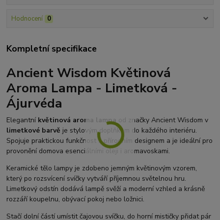
Hodnocení
0
Kompletní specifikace
Ancient Wisdom Květinová
Aroma Lampa - Limetková -
Ájurvéda
Elegantní
květinová aroma lampa
od značky Ancient Wisdom v
limetkové barvě
je stylovým doplňkem do každého interiéru.
Spojuje praktickou funkčnost s přírodním designem a je ideální pro
provonění domova esenciálními oleji i aromavoskami.
Keramické tělo lampy je zdobeno jemným květinovým vzorem,
který po rozsvícení svíčky vytváří příjemnou světelnou hru.
Limetkový odstín dodává lampě svěží a moderní vzhled a krásně
rozzáří koupelnu, obývací pokoj nebo ložnici.
Stačí dolní částí umístit čajovou svíčku, do horní mističky přidat pár