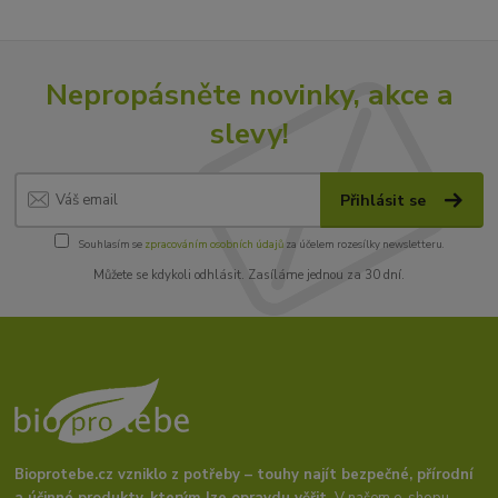
Nepropásněte novinky, akce a
slevy!
Přihlásit se
Souhlasím se
zpracováním osobních údajů
za účelem rozesílky newsletteru.
Můžete se kdykoli odhlásit. Zasíláme jednou za 30 dní.
Bioprotebe.cz vzniklo z potřeby – touhy najít bezpečné, přírodní
a účinné produkty, kterým lze opravdu věřit.
V našem e-shopu