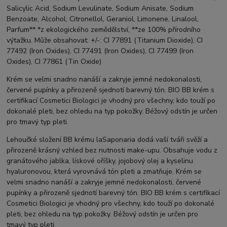
Salicylic Acid, Sodium Levulinate, Sodium Anisate, Sodium
Benzoate, Alcohol, Citronellol, Geraniol, Limonene, Linalool,
Parfum** *z ekologického zemědělství, **ze 100% přírodního
výtažku. Může obsahovat: +/-: CI 77891 (Titanium Dioxide), CI
77492 (Iron Oxides), CI 77491 (Iron Oxides), CI 77499 (Iron
Oxides), CI 77861 (Tin Oxide)
Krém se velmi snadno nanáší a zakryje jemné nedokonalosti,
červené pupínky a přirozeně sjednotí barevný tón. BIO BB krém s
certifikací Cosmetici Biologici je vhodný pro všechny, kdo touží po
dokonalé pleti, bez ohledu na typ pokožky. Béžový odstín je určen
pro tmavý typ pleti.
Lehoučké složení BB krému laSaponaria dodá vaší tváři svěží a
přirozeně krásný vzhled bez nutnosti make-upu. Obsahuje vodu z
granátového jablka, lískové oříšky, jojobový olej a kyselinu
hyaluronovou, která vyrovnává tón pleti a zmatňuje. Krém se
velmi snadno nanáší a zakryje jemné nedokonalosti, červené
pupínky a přirozeně sjednotí barevný tón. BIO BB krém s certifikací
Cosmetici Biologici je vhodný pro všechny, kdo touží po dokonalé
pleti, bez ohledu na typ pokožky. Béžový odstín je určen pro
tmavý typ pleti.