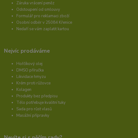
Záruka vrácení peněz
Odstoupení od smlouvy
Formulář pro reklamaci zboží
Osobní odběr v 25084 Křenice
Nedaří se vám zaplatit kartou
Nejvíc prodáváme
Hořčíkový olej
DMSO příručka
Likvidace hmyzu
Krém proti růžovce
Kolagen
Produkty bez předpisu
Tělo potřebuje kvalitní tuky
Sada pro růst vlasů
Masážní přípravky
Nevíte si s něčím rady?