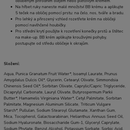
oblíbeným přírodním olejem nebo pleťovým krémem.
Na hřbet ruky naneste malé množství BB krému a aplikujte
5 teček na obličej pomocí prstu: na čelo, nos, tváře a bradu.
Pro lehký a přirozený vzhled rozetřete krém na obličeji
pomocí navlhčené houbičky.
Pro střední krytí použijte k rozetření konečky prstů a štětec
na make-up. BB krém aplikujte krouživými pohyby,
postupujte od středu obličeje k okrajům.
Složení:
Aqua, Punica Granatum Fruit Water*, Isoamyl Laurate, Prunus
Amygdalus Dulcis Oil*, Glycerin, Cetearyl Olivate, Simmondsia
Chinensis Seed Oil*, Sorbitan Olivate, Caprylic/Capric Triglyceride,
Dicaprylyl Carbonate, Lauryl Olivate, Butyrospermum Parkii
Butter*, Hamamelis Virginiana Water*, Cetyl Palmitate, Sorbitan
Palmitate, Magnesium Aluminum Silicate, Triticum Vulgare
Starch*, Pullulan, Sodium Stearoyl Glutamate, Xanthan Gum,
Mica, Tocopherol, Galactoarabinan, Helianthus Annuus Seed Oil,
Sodium Hyaluronate, Biosaccharide Gum-1, Glyceryl Caprylate,
Sodium Phytate, Benzyl Alcohol, Potassium Sorbate, Sorbic Acid,