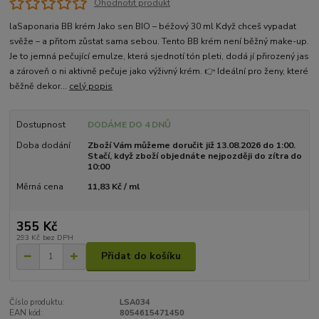
Ohodnotit produkt
laSaponaria BB krém Jako sen BIO – béžový 30 ml Když chceš vypadat
svěže – a přitom zůstat sama sebou. Tento BB krém není běžný make-up.
Je to jemná pečující emulze, která sjednotí tón pleti, dodá jí přirozený jas
a zároveň o ni aktivně pečuje jako výživný krém. 👉 Ideální pro ženy, které
běžně dekor...
celý popis
Dostupnost
DODÁME DO 4 DNŮ
Doba dodání
Zboží Vám můžeme doručit již 13.08.2026 do 1:00.
Stačí, když zboží objednáte nejpozději do zítra do
10:00
Měrná cena
11,83 Kč / ml
355 Kč
293 Kč
bez DPH
Přidat do košíku
Číslo produktu:
LSA034
EAN kód:
8054615471450