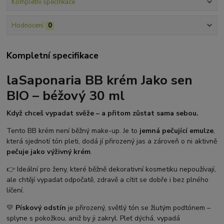
Kompletní specifikace
Hodnocení
0
Kompletní specifikace
laSaponaria BB krém Jako sen
BIO – béžový 30 ml
Když chceš vypadat svěže – a přitom zůstat sama sebou.
Tento BB krém není běžný make-up. Je to
jemná pečující emulze
,
která sjednotí tón pleti, dodá jí přirozený jas a zároveň o ni aktivně
pečuje jako výživný krém
.
👉 Ideální pro ženy, které běžně dekorativní kosmetiku nepoužívají,
ale chtějí vypadat odpočatě, zdravě a cítit se dobře i bez plného
líčení.
💛
Pískový odstín
je přirozený, světlý tón se žlutým podtónem –
splyne s pokožkou, aniž by ji zakryl. Pleť dýchá, vypadá