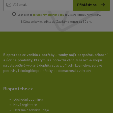
Přihlásit se
Souhlasím se
zpracováním osobních údajů
za účelem rozesílky newsletteru.
Můžete se kdykoli odhlásit. Zasíláme jednou za 30 dní.
Bioprotebe.cz vzniklo z potřeby – touhy najít bezpečné, přírodní
a účinné produkty, kterým lze opravdu věřit.
V našem e-shopu
najdete pečlivě vybrané doplňky stravy, přírodní kosmetiku, zdravé
potraviny i ekologické prostředky do domácnosti a zahrady.
Bioprotebe.cz
Obchodní podmínky
Nová registrace
Ochrana osobních údajů