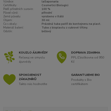
Výrobce:
laSaponaria
Certifikáty:
Cosmetici Biologici
Podíl přírodních surovin:
100 %
Původ vůně:
přírodní
Země původu:
vyrobeno v Itálii
Objem:
30 ml
Co s obaly:
Prázdná tuba patří do kontejneru na plast.
Materiál balení:
Tuba z bioplastu z cukrové třtiny.
Odstín:
béžový
KOUZLO ÁJURVÉDY
DOPRAVA ZDARMA
Relaxuj ve smyslu
PPL/Zásilkovna od 950
ájurvédy
Kč
SPOKOJENOST
GARANTUJEME BIO
ZÁKAZNÍKŮ
Produkty s Bio
Takto nás hodnotíte
certifikátem