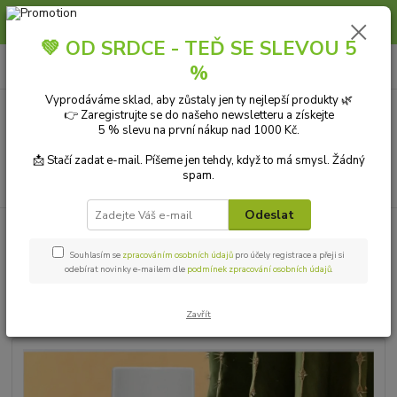
Slunce, koupání a horko dávají vlasům zabrat. Dopřejte jim šetrnou péči s
přírodní vlasovou kosmetikou.
💚 OD SRDCE - TEĎ SE SLEVOU 5
0
ks
+420 606 912 887
CZK
%
za
0,00 Kč
9-18:00 hod.
Vyprodáváme sklad, aby zůstaly jen ty nejlepší produkty 🌿
👉 Zaregistrujte se do našeho newsletteru a získejte
Menu
5 % slevu na první nákup nad 1000 Kč.
📩 Stačí zadat e-mail. Píšeme jen tehdy, když to má smysl. Žádný
spam.
Hledat
Odeslat
Úvod
PŘÍRODNÍ KOSMETIKA
Pleťová kosmetika
Pleťové krémy
laSaponaria BB krém Jako sen BIO 30 ml béžový
Souhlasím se
zpracováním osobních údajů
pro účely registrace a přeji si
odebírat novinky e-mailem dle
podmínek zpracování osobních údajů
.
laSaponaria BB krém Jako sen
BIO 30 ml béžový
Zavřít