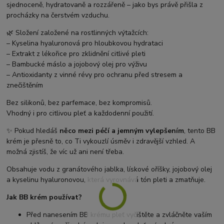
sjednoceně, hydratovaně a rozzářeně – jako bys právě přišla z
procházky na čerstvém vzduchu.
🌿 Složení založené na rostlinných výtažcích:
– Kyselina hyaluronová pro hloubkovou hydrataci
– Extrakt z lékořice pro zklidnění citlivé pleti
– Bambucké máslo a jojobový olej pro výživu
– Antioxidanty z vinné révy pro ochranu před stresem a
znečištěním
Bez silikonů, bez parfemace, bez kompromisů.
Vhodný i pro citlivou pleť a každodenní použití.
✨ Pokud hledáš
něco mezi péčí a jemným vylepšením
, tento BB
krém je přesně to, co Ti vykouzlí úsměv i zdravější vzhled. A
možná zjistíš, že víc už ani není třeba.
Obsahuje vodu z granátového jablka, lískové oříšky, jojobový olej
a kyselinu hyaluronovou, která vyrovnává tón pleti a zmatňuje.
Jak BB krém používat?
Před nanesením BB krému pleť vyčištěte a zvláčněte vaším