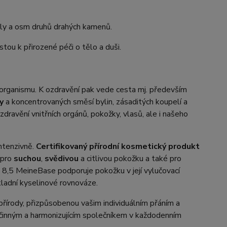
rály a osm druhů drahých kamenů.
stou k přirozené péči o tělo a duši.
 organismu. K ozdravění pak vede cesta mj. především
y
a koncentrovaných směsí bylin, zásaditých koupelí a
zdravění vnitřních orgánů, pokožky, vlasů, ale i našeho
intenzivně.
Certifikovaný přírodní kosmetický produkt
 pro
suchou
,
svědivou
a citlivou pokožku a také pro
H 8,5 MeineBase podporuje pokožku v její vylučovací
kladní kyselinové rovnováze.
řírody, přizpůsobenou vašim individuálním přáním a
činným a harmonizujícím společníkem v každodenním