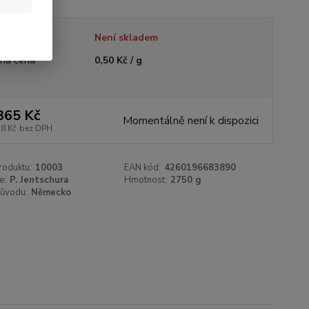
tupnost
Není skladem
ná cena
0,50 Kč / g
365 Kč
Momentálně není k dispozici
28 Kč
bez DPH
roduktu:
10003
EAN kód:
4260196683890
e:
P. Jentschura
Hmotnost:
2750 g
ůvodu:
Německo