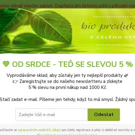
horko dávají vlasům zabrat. Dopřejte jim šetrnou péči s přírodní v
TAKTY
Blog
Nevíte
Hledat
+420
9-18:0
HYGIENA
Koupele
Zásaditá sůl MeineBase 2750 g P. Jentschura
💚 OD SRDCE - TEĎ SE SLEVOU 5 %
ditá sůl MeineBase 2750 g P. Je
Vyprodáváme sklad, aby zůstaly jen ty nejlepší produkty 🌿
👉 Zaregistrujte se do našeho newsletteru a získejte
5 % slevu na první nákup nad 1000 Kč.
 Stačí zadat e-mail. Píšeme jen tehdy, když to má smysl. Žádný sp
Zásadi
8,5) je
Odeslat
a rege
hebkou
ouhlasím se
zpracováním osobních údajů
pro účely registrace a přeji si odebírat novinky e
péči o 