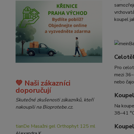
samozřejm
vrchovatá
koupel jak
Celotě
Pro celot
mezi 36–3
💚 Naši zákazníci
nebo čajo
doporučují
Koupel
Skutečné zkušenosti zákazníků, kteří
Na koupe
nakoupili na Bioprotebe.cz.
38–41 °C
Koupel
tianDe Masažni gel Orthophyt 125 ml
Alexandra K.