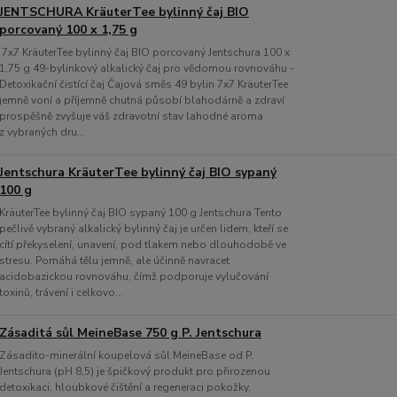
JENTSCHURA KräuterTee bylinný čaj BIO
porcovaný 100 x 1,75 g
7x7 KräuterTee bylinný čaj BIO porcovaný Jentschura 100 x
1,75 g 49-bylinkový alkalický čaj pro vědomou rovnováhu -
Detoxikační čistící čaj Čajová směs 49 bylin 7x7 KräuterTee
jemně voní a příjemně chutná působí blahodárně a zdraví
prospěšně zvyšuje váš zdravotní stav lahodné aroma
z vybraných dru...
Jentschura KräuterTee bylinný čaj BIO sypaný
100 g
KräuterTee bylinný čaj BIO sypaný 100 g Jentschura Tento
pečlivě vybraný alkalický bylinný čaj je určen lidem, kteří se
cítí překyselení, unavení, pod tlakem nebo dlouhodobě ve
stresu. Pomáhá tělu jemně, ale účinně navracet
acidobazickou rovnováhu, čímž podporuje vylučování
toxinů, trávení i celkovo...
Zásaditá sůl MeineBase 750 g P. Jentschura
Zásadito-minerální koupelová sůl MeineBase od P.
Jentschura (pH 8,5) je špičkový produkt pro přirozenou
detoxikaci, hloubkové čištění a regeneraci pokožky.