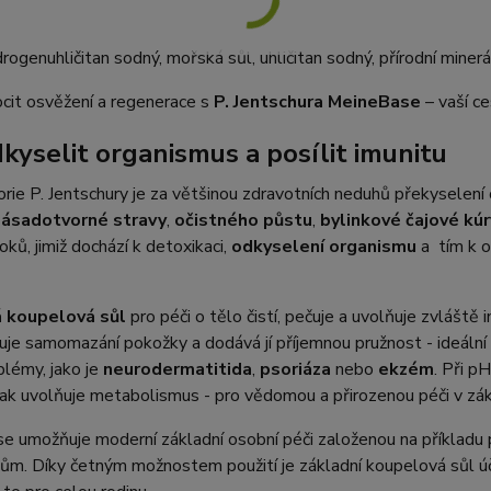
rogenuhličitan sodný, mořská sůl, uhličitan sodný, přírodní mine
ocit osvěžení a regenerace s
P. Jentschura MeineBase
– vaší ce
dkyselit organismus a posílit imunitu
rie P. Jentschury je za většinou zdravotních neduhů překyselení
ásadotvorné stravy
,
očistného půstu
,
bylinkové čajové kúr
oků, jimiž dochází k detoxikaci,
odkyselení organismu
a tím k o
 koupelová sůl
pro péči o tělo čistí, pečuje a uvolňuje zvláště 
uje samomazání pokožky a dodává jí příjemnou pružnost - ideální
blémy, jako je
neurodermatitida
,
psoriáza
nebo
ekzém
. Při p
 tak uvolňuje metabolismus - pro vědomou a přirozenou péči v zá
 umožňuje moderní základní osobní péči založenou na příkladu p
ům. Díky četným možnostem použití je základní koupelová sůl ú