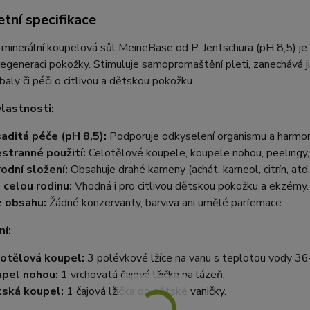
tní specifikace
minerální koupelová sůl MeineBase od P. Jentschura (pH 8,5)
je
 regeneraci pokožky. Stimuluje samopromaštění pleti, zanechává j
baly či péči o citlivou a dětskou pokožku.
vlastnosti:
aditá péče (pH 8,5):
Podporuje odkyselení organismu a harmon
stranné použití:
Celotělové koupele, koupele nohou, peelingy, z
rodní složení:
Obsahuje drahé kameny (achát, karneol, citrín, atd.
 celou rodinu:
Vhodná i pro citlivou dětskou pokožku a ekzémy.
 obsahu:
Žádné konzervanty, barviva ani umělé parfemace.
í:
otělová koupel:
3 polévkové lžíce na vanu s teplotou vody 3
pel nohou:
1 vrchovatá čajová lžička na lázeň.
ská koupel:
1 čajová lžička do dětské vaničky.