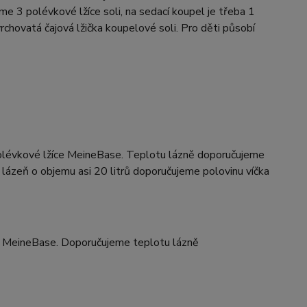
e 3 polévkové lžíce soli, na sedací koupel je třeba 1
rchovatá čajová lžička koupelové soli. Pro děti působí
polévkové lžíce MeineBase. Teplotu lázně doporučujeme
lázeň o objemu asi 20 litrů doporučujeme polovinu víčka
ku MeineBase. Doporučujeme teplotu lázně