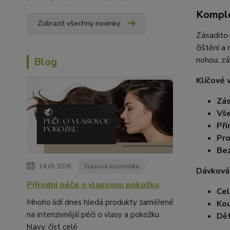
Komple
Zobrazit všechny novinky
Zásadito-
čištění a
nohou, zá
Blog
Klíčové 
Zás
Vše
Pří
Pro
Bez
14.05.2026
Vlasová kosmetika
Dávkován
Přírodní péče o vlasovou pokožku
Cel
Mnoho lidí dnes hledá produkty zaměřené
Kou
na intenzivnější péči o vlasy a pokožku
Dět
hlavy.
číst celé