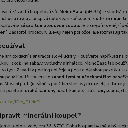
 to pro celou rodinu.
ovaná zásaditá koupelová sůl
MeineBase
(pH 8,5) je vhodná k 
nohou a rukou a přispívá důležitým způsobem k udržení
imunitn
inspirována
zásaditou plodovou vodou.
Je to nejpřirozenější pé
ení.
Zásadité procedury ulevují nejen pokožce, ale rozmazlují tak
používat
é antioxidační a antiradokálové účinky. Používejte například na 
ukou, jakož i na zábaly, výplachy a inhalace. MeineBase lze použít
klystýru. Zásaditý peeling obličeje a péče o dětskou pokožku za
mu použití patří spojení se
zásaditými punčochami BasischeS
šťování pleti (ideálně s použitím vliesových masek) a daruje j
mně pomleté
drahé kameny
achát, karneol, citrín, chrysopras, cha
youtu.be/JDm_BtNnGiI
řipravit minerální koupel?
jeme teplotu vody cca 36-37°C. Doba koupání by měla být nejmén