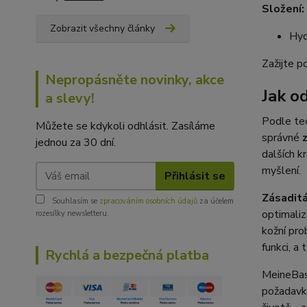
Složení:
Zobrazit všechny články
Hyd
Zažijte p
Nepropásněte novinky, akce
Jak o
a slevy!
Podle teo
Můžete se kdykoli odhlásit. Zasíláme
správné
z
jednou za 30 dní.
dalších kr
myšlení.
Přihlásit se
Zásaditá
Souhlasím se
zpracováním osobních údajů
za účelem
optimaliz
rozesílky newsletteru.
kožní pro
funkci, a
Rychlá a bezpečná platba
MeineBase
požadavk