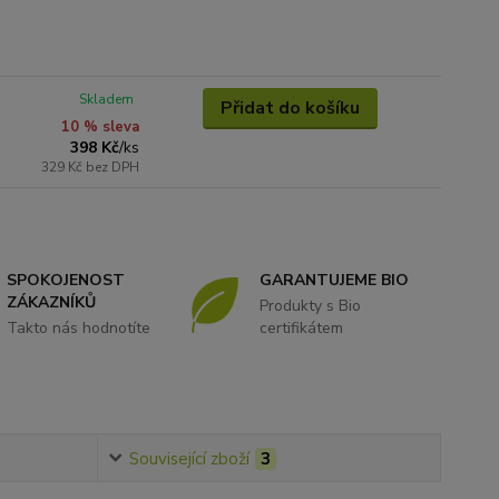
Skladem
Přidat do košíku
10 % sleva
398 Kč
/
ks
329 Kč
bez DPH
SPOKOJENOST
GARANTUJEME BIO
ZÁKAZNÍKŮ
Produkty s Bio
Takto nás hodnotíte
certifikátem
Související zboží
3