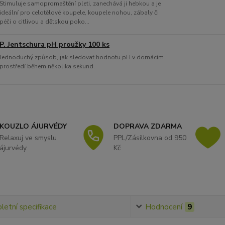
Stimuluje samopromaštění pleti, zanechává ji hebkou a je
ideální pro celotělové koupele, koupele nohou, zábaly či
péči o citlivou a dětskou poko...
P. Jentschura pH proužky 100 ks
Jednoduchý způsob, jak sledovat hodnotu pH v domácím
prostředí během několika sekund.
KOUZLO ÁJURVÉDY
DOPRAVA ZDARMA
Relaxuj ve smyslu
PPL/Zásilkovna od 950
ájurvédy
Kč
etní specifikace
Hodnocení
9