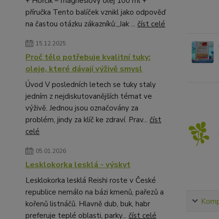
+ Hořčík – magnesiový olej 100 ml +
příručka Tento balíček vznikl jako odpověď
na častou otázku zákazníků:„Jak ...
číst celé
15.12.2025
Proč tělo potřebuje kvalitní tuky:
oleje, které dávají výživě smysl
Úvod V posledních letech se tuky staly
jedním z nejdiskutovanějších témat ve
výživě. Jednou jsou označovány za
problém, jindy za klíč ke zdraví. Prav...
číst
celé
05.01.2026
Lesklokorka lesklá - výskyt
Lesklokorka lesklá Reishi roste v České
republice nemálo na bázi kmenů, pařezů a
Kompl
kořenů listnáčů. Hlavně dub, buk, habr
preferuje teplé oblasti, parky...
číst celé