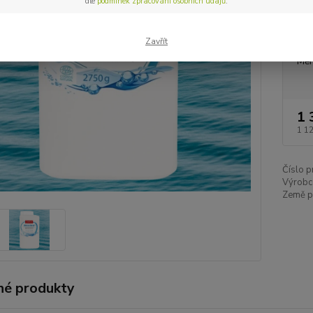
dle
podmínek zpracování osobních údajů
.
Dos
Zavřít
Měr
1 
1 1
Číslo p
Výrobc
Země p
é produkty