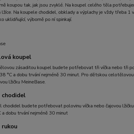
ě koupou tak, jak jsou zvyklé. Na koupel celého těla potřebujem
 lžíce. Na koupele chodidel, obklady a výplachy je vždy třeba 1 v
o uklidňující, výborně po ní spinkají.
lová koupel
ělovou zásaditou koupel budete potřebovat tři víčka nebo tři 
8 °C a dobu trvání nejméně 30 minut. Pro dětskou celotělovou 
vou lžičku MeineBase.
 chodidel
l chodidel budete potřebovat polovinu víčka nebo čajovou lžič
 a dobu trvání nejméně 30 minut
 rukou