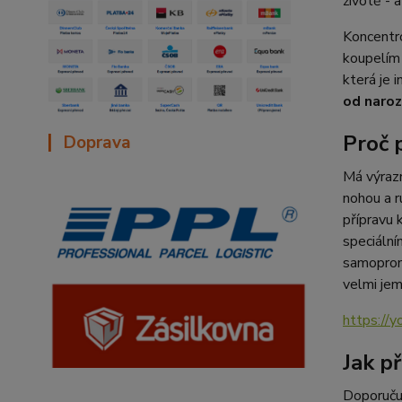
životě - a
Koncentr
koupelím 
která je 
od naroz
|
Proč 
Doprava
Má výrazn
nohou a r
přípravu 
speciální
samoproma
velmi je
https://
Jak p
Doporuču