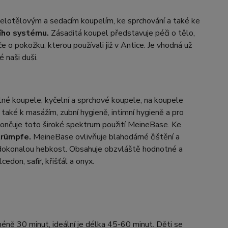
celotělovým a sedacím koupelím, ke sprchování a také ke
ího systému.
Zásaditá koupel představuje péči o tělo,
če o pokožku, kterou používali již v Antice. Je vhodná už
é naši duši.
plné koupele, kyčelní a sprchové koupele, na koupele
 také k masážím, zubní hygieně, intimní hygieně a pro
končuje toto široké spektrum použití MeineBase. Ke
trümpfe.
MeineBase ovlivňuje blahodárné čištění a
í dokonalou hebkost. Obsahuje obzvláště hodnotné a
lcedon, safír, křišťál a onyx.
ě 30 minut, ideální je délka 45-60 minut. Děti se