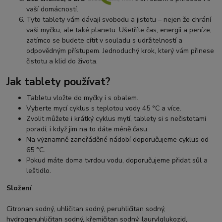
vaší domácností.
Tyto tablety vám dávají svobodu a jistotu – nejen že chrání
vaši myčku, ale také planetu. Ušetříte čas, energii a peníze,
zatímco se budete cítit v souladu s udržitelností a
odpovědným přístupem. Jednoduchý krok, který vám přinese
čistotu a klid do života.
Jak tablety používat?
Tabletu vložte do myčky i s obalem.
Vyberte mycí cyklus s teplotou vody 45 °C a více.
Zvolit můžete i krátký cyklus mytí, tablety si s nečistotami
poradí, i když jim na to dáte méně času.
Na významně zaneřáděné nádobí doporučujeme cyklus od
65 °C.
Pokud máte doma tvrdou vodu, doporučujeme přidat sůl a
leštidlo.
Složení
Citronan sodný, uhličitan sodný, peruhličitan sodný,
hydrogenuhličitan sodný, křemičitan sodný, laurylglukozid,