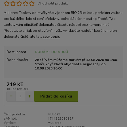
Ohodnotit produkt
Mulieres Tablety do myčky vše v jednom BIO 25 ks Jsou perfektní volbou
pro každého, kdo si cení efektivity, pohodlí a šetrnosti k přírodě. Tyto
tablety vám přinášejí dokonalou čistotu nádobí bez kompromisů.
Představte si, jak po otevření myčky vyndáváte nádobí, které je nejen
dokonale čisté, ale ta...
celý popis
Dostupnost
DODÁME DO 4 DNŮ
Doba dodání
Zboží Vám můžeme doručit již 13.08.2026 do 1:00.
Stačí, když zboží objednáte nejpozději do
10.08.2026 10:00
219 Kč
181 Kč
bez DPH
Přidat do košíku
Číslo produktu:
MUL023
EAN kód:
4744325010127
Výrobce:
Mulieres