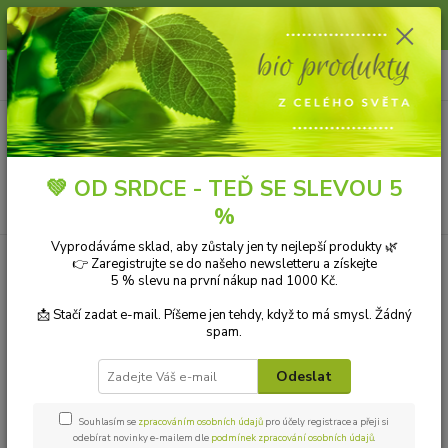
Slunce, koupání a horko dávají vlasům zabrat. Dopřejte jim šetrnou péči s
přírodní vlasovou kosmetikou.
0
ks
+420 606 912 887
CZK
za
0,00 Kč
9-18:00 hod.
Menu
💚 OD SRDCE - TEĎ SE SLEVOU 5
Hledat
%
Vyprodáváme sklad, aby zůstaly jen ty nejlepší produkty 🌿
Úvod
ZAHRADA A PĚSTOVÁNÍ
Mulieres Tablety do myčky vše v jednom
👉 Zaregistrujte se do našeho newsletteru a získejte
BIO 25 ks
5 % slevu na první nákup nad 1000 Kč.
Mulieres Tablety do myčky vše v
📩 Stačí zadat e-mail. Píšeme jen tehdy, když to má smysl. Žádný
spam.
jednom BIO 25 ks
Odeslat
Souhlasím se
zpracováním osobních údajů
pro účely registrace a přeji si
odebírat novinky e-mailem dle
podmínek zpracování osobních údajů
.