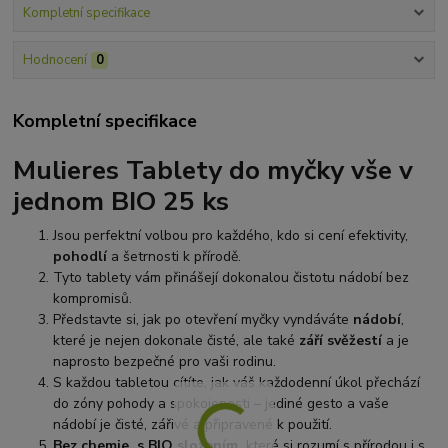
Kompletní specifikace
Hodnocení
0
Kompletní specifikace
Mulieres Tablety do myčky vše v
jednom BIO 25 ks
Jsou perfektní volbou pro každého, kdo si cení efektivity,
pohodlí
a šetrnosti k přírodě.
Tyto tablety vám přinášejí dokonalou čistotu nádobí bez
kompromisů.
Představte si, jak po otevření myčky vyndáváte
nádobí
,
které je nejen dokonale čisté, ale také
září svěžestí
a je
naprosto bezpečné pro vaši rodinu.
S každou tabletou cítíte, jak váš každodenní úkol přechází
do zóny pohody a spokojenosti – jediné gesto a vaše
nádobí je čisté, zářivé a připravené k použití.
Bez chemie, s BIO složením,
které si rozumí s přírodou i s