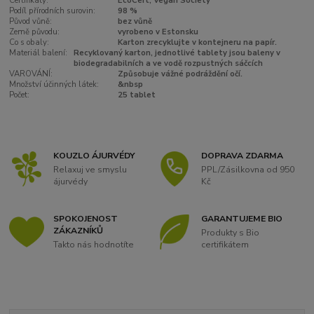
Certifikáty:
EcoCert, Vegan Society
Podíl přírodních surovin:
98 %
Původ vůně:
bez vůně
Země původu:
vyrobeno v Estonsku
Co s obaly:
Karton zrecyklujte v kontejneru na papír.
Materiál balení:
Recyklovaný karton, jednotlivé tablety jsou baleny v
biodegradabilních a ve vodě rozpustných sáčcích
VAROVÁNÍ:
Způsobuje vážné podráždění očí.
Množství účinných látek:
&nbsp
Počet:
25 tablet
KOUZLO ÁJURVÉDY
DOPRAVA ZDARMA
Relaxuj ve smyslu
PPL/Zásilkovna od 950
ájurvédy
Kč
SPOKOJENOST
GARANTUJEME BIO
ZÁKAZNÍKŮ
Produkty s Bio
Takto nás hodnotíte
certifikátem