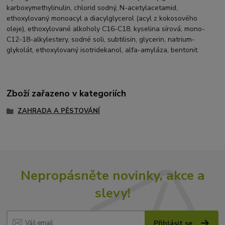
karboxymethylinulin, chlorid sodný, N-acetylacetamid,
ethoxylovaný monoacyl a diacylglycerol (acyl z kokosového
oleje), ethoxylované alkoholy C16-C18, kyselina sírová, mono-
C12-18-alkylestery, sodné soli, subtilisin, glycerin, natrium-
glykolát, ethoxylovaný isotridekanol, alfa-amyláza, bentonit.
Zboží zařazeno v kategoriích
ZAHRADA A PĚSTOVÁNÍ
Nepropásněte novinky, akce a
slevy!
Přihlásit se