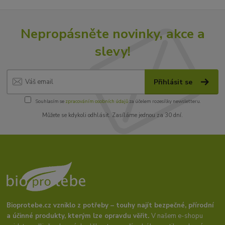
Nepropásněte novinky, akce a
slevy!
Přihlásit se
Souhlasím se
zpracováním osobních údajů
za účelem rozesílky newsletteru.
Můžete se kdykoli odhlásit. Zasíláme jednou za 30 dní.
Bioprotebe.cz vzniklo z potřeby – touhy najít bezpečné, přírodní
a účinné produkty, kterým lze opravdu věřit.
V našem e-shopu