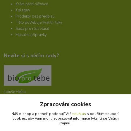
Krém proti růžovce
Kolagen
Produkty bez předpisu
Tělo potřebuje kvalitní tuky
Sada pro růst vlasů
Masážní přípravky
Nevíte si s něčím rady?
Libuše Hejna
+420 606 912 887
Zpracování cookies
9-18:00 hod.
Náš e-shop a partneři potřebují Váš
souhlas
s použitím souborů
info@bioprotebe.cz
cookies, aby Vám mohli zobrazovat informace týkající se Vašich
zájmů.