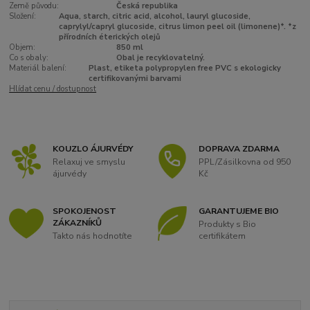
Země původu:
Česká republika
Složení:
Aqua, starch, citric acid, alcohol, lauryl glucoside,
caprylyl/capryl glucoside, citrus limon peel oil (limonene)*. *z
přírodních éterických olejů
Objem:
850 ml
Co s obaly:
Obal je recyklovatelný.
Materiál balení:
Plast, etiketa polypropylen free PVC s ekologicky
certifikovanými barvami
Hlídat cenu / dostupnost
KOUZLO ÁJURVÉDY
DOPRAVA ZDARMA
Relaxuj ve smyslu
PPL/Zásilkovna od 950
ájurvédy
Kč
SPOKOJENOST
GARANTUJEME BIO
ZÁKAZNÍKŮ
Produkty s Bio
Takto nás hodnotíte
certifikátem