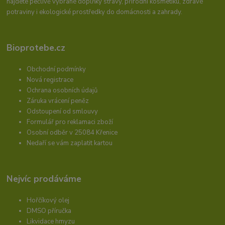
najdete pečlivě vybrané doplňky stravy, přírodní kosmetiku, zdravé
potraviny i ekologické prostředky do domácnosti a zahrady.
Bioprotebe.cz
Obchodní podmínky
Nová registrace
Ochrana osobních údajů
Záruka vrácení peněz
Odstoupení od smlouvy
Formulář pro reklamaci zboží
Osobní odběr v 25084 Křenice
Nedaří se vám zaplatit kartou
Nejvíc prodáváme
Hořčíkový olej
DMSO příručka
Likvidace hmyzu