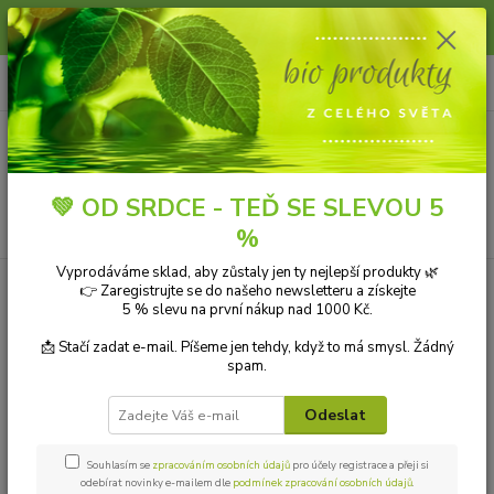
Slunce, koupání a horko dávají vlasům zabrat. Dopřejte jim šetrnou péči s
přírodní vlasovou kosmetikou.
0
ks
+420 606 912 887
CZK
za
0,00 Kč
9-18:00 hod.
Menu
💚 OD SRDCE - TEĎ SE SLEVOU 5
Hledat
%
Vyprodáváme sklad, aby zůstaly jen ty nejlepší produkty 🌿
Úvod
Natuty WC gel s vůní citronu (850 ml)
👉 Zaregistrujte se do našeho newsletteru a získejte
5 % slevu na první nákup nad 1000 Kč.
Natuty WC gel s vůní citronu
📩 Stačí zadat e-mail. Píšeme jen tehdy, když to má smysl. Žádný
(850 ml)
spam.
Odeslat
Souhlasím se
zpracováním osobních údajů
pro účely registrace a přeji si
odebírat novinky e-mailem dle
podmínek zpracování osobních údajů
.