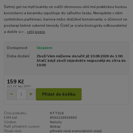
Šetrný gel na mytí toalety se svěží citronovou vůní má praktickou hustou
konzistenci a keramiku vypulíruje do zářivého lesku. Nenajdete v něm
syntetickou parfemaci, barviva nebo dráždivé konzervanty, o účinnost se
postarají šetrné cukerné tenzidy. Čistič je zcela biologicky odbouratelný
a dobře si r...
celý popis
Dostupnost
Skladem
Doba dodání
Zboží Vám můžeme doručit již 10.08.2026 do 1:00.
Stačí, když zboží objednáte nejpozději do zítra do
10:00
159 Kč
131 Kč
bez DPH
Přidat do košíku
Číslo produktu:
NTT016
EAN kód:
8594220930893
Výrobce:
Natuty
Podíl přírodních surovin:
&nbsp
Původ vůně:
přírodní vůně esenciálních olejů