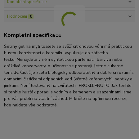
Kompletní specifikace
Hodnocení
0
Kompletní specifikace
Šetrný gel na mytí toalety se svěží citronovou vůní má praktickou
hustou konzistenci a keramiku vypulíruje do zářivého
lesku. Nenajdete v něm syntetickou parfemaci, barviva nebo
dráždivé konzervanty, o účinnost se postarají šetrné cukerné
tenzidy. Čistič je zcela biologicky odbouratelný a dobře si rozumí s
domácími čističkami odpadních vod (včetně kořenových), septiky a
jímkami. Není testovaný na zvířatech.. PROKLEPNUTO: Jak tenhle
si tenhle husťák poradí s vodním a kamenem a usazeninami jsme
pro vás prubli na vlastní záchod. Mrkněte na upřímnou recenzi,
kde najdete vše podstatné.