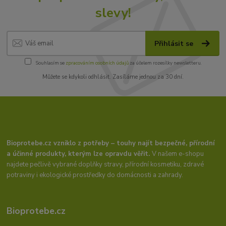
slevy!
Přihlásit se
Souhlasím se
zpracováním osobních údajů
za účelem rozesílky newsletteru.
Můžete se kdykoli odhlásit. Zasíláme jednou za 30 dní.
Bioprotebe.cz vzniklo z potřeby – touhy najít bezpečné, přírodní
a účinné produkty, kterým lze opravdu věřit.
V našem e-shopu
najdete pečlivě vybrané doplňky stravy, přírodní kosmetiku, zdravé
potraviny i ekologické prostředky do domácnosti a zahrady.
Bioprotebe.cz