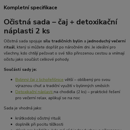
Kompletní specifikace
Očistná sada – čaj + detoxikační
náplasti 2 ks
Očistná sada spojuje
sílu tradičních bylin
a
jednoduchý večerní
rituál
, který si můžete dopřát po náročném dni. Je ideální pro
všechny, kdo chtějí pečovat o své tělo přirozenou cestou a vnímají
očistu jako součást celkové pohody.
Součástí sady je:
Bylinný čaj z lichořeřišnice
větší – oblíbený pro svou
výraznou chuť a tradiční využití v bylinných směsích
Detoxikační náplasti
na chodidla (2 ks) – praktické řešení
pro večerní relax, aplikují se na noc
Sada je vhodná jako:
krátkodobý očistný rituál
doplněk při pocitu těžkosti