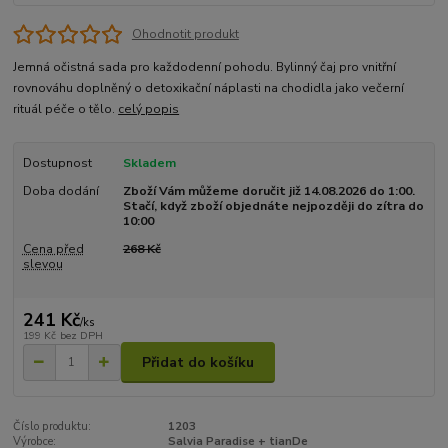
Ohodnotit produkt
Jemná očistná sada pro každodenní pohodu. Bylinný čaj pro vnitřní
rovnováhu doplněný o detoxikační náplasti na chodidla jako večerní
rituál péče o tělo.
celý popis
Dostupnost
Skladem
Doba dodání
Zboží Vám můžeme doručit již 14.08.2026 do 1:00.
Stačí, když zboží objednáte nejpozději do zítra do
10:00
Cena před
268 Kč
slevou
241 Kč
/
ks
199 Kč
bez DPH
Přidat do košíku
Číslo produktu:
1203
Výrobce:
Salvia Paradise + tianDe