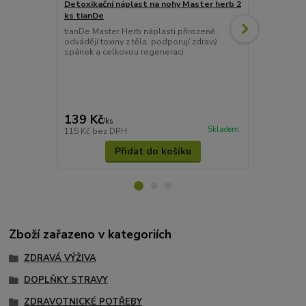
Detoxikační náplast na nohy Master herb 2
JENTSCHURA 
ks tianDe
porcovaný 10
tianDe Master Herb náplasti přirozeně
7x7 KräuterT
odvádějí toxiny z těla, podporují zdravý
Jentschura 10
spánek a celkovou regeneraci.
čaj pro vědo
čistící čaj Č
7x7 KräuterT
působí blah
zvyšuje váš 
z vybraných d
139 Kč
720 Kč
/
ks
/
ks
Skladem
115 Kč
bez DPH
643 Kč
bez 
Přidat do košíku
Zboží zařazeno v kategoriích
ZDRAVÁ VÝŽIVA
DOPLŇKY STRAVY
ZDRAVOTNICKÉ POTŘEBY