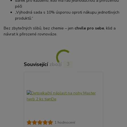
dárek pro každého, kdo má rád jednoduchou a přirozenou
péči
„Výhodná sada s 10% úsporou oproti nákupu jednotlivých
produktů.“
Bez zbytečných slibů, bez chemie – jen
chvíle pro sebe
, klid a
návrat k přirozené rovnováze.
Související zboží
3
TOP produkt
1 hodnocení