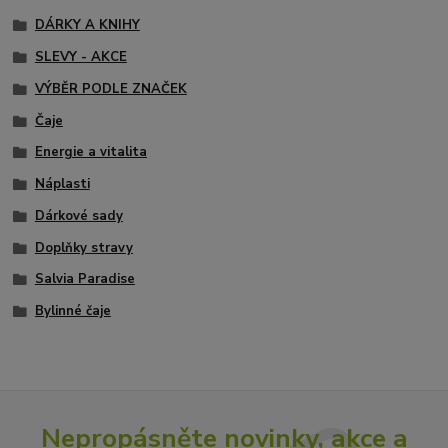
DÁRKY A KNIHY
SLEVY - AKCE
VÝBĚR PODLE ZNAČEK
Čaje
Energie a vitalita
Náplasti
Dárkové sady
Doplňky stravy
Salvia Paradise
Bylinné čaje
Nepropásněte novinky, akce a