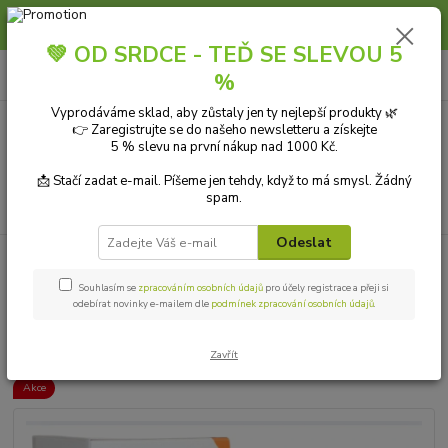
Slunce, koupání a horko dávají vlasům zabrat. Dopřejte jim šetrnou péči s
přírodní vlasovou kosmetikou.
💚 OD SRDCE - TEĎ SE SLEVOU 5
0
ks
+420 606 912 887
CZK
%
za
0,00 Kč
9-18:00 hod.
Vyprodáváme sklad, aby zůstaly jen ty nejlepší produkty 🌿
👉 Zaregistrujte se do našeho newsletteru a získejte
Menu
5 % slevu na první nákup nad 1000 Kč.
📩 Stačí zadat e-mail. Píšeme jen tehdy, když to má smysl. Žádný
spam.
Hledat
Odeslat
Úvod
DÁRKY A KNIHY
Dárkové sady
Očistná sada – čaj +
detoxikační náplasti 2 ks
Souhlasím se
zpracováním osobních údajů
pro účely registrace a přeji si
odebírat novinky e-mailem dle
podmínek zpracování osobních údajů
.
Očistná sada – čaj + detoxikační
náplasti 2 ks
Zavřít
Akce