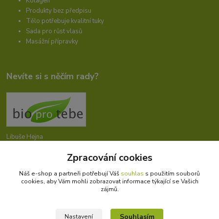
Kolagen
Produkty bez předpisu
Tělo potřebuje kvalitní tuky
Sada pro růst vlasů
Masážní přípravky
Nevíte si s něčím rady?
Libuše Hejna
+420 606 912 887
Zpracování cookies
9-18:00 hod.
Náš e-shop a partneři potřebují Váš
souhlas
s použitím souborů
info@bioprotebe.cz
cookies, aby Vám mohli zobrazovat informace týkající se Vašich
zájmů.
Souhlasím
Nastavení