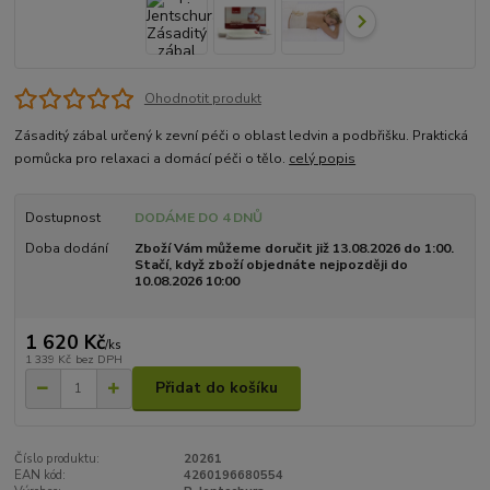
Ohodnotit produkt
Zásaditý zábal určený k zevní péči o oblast ledvin a podbřišku. Praktická
pomůcka pro relaxaci a domácí péči o tělo.
celý popis
Dostupnost
DODÁME DO 4 DNŮ
Doba dodání
Zboží Vám můžeme doručit již 13.08.2026 do 1:00.
Stačí, když zboží objednáte nejpozději do
10.08.2026 10:00
1 620 Kč
/
ks
1 339 Kč
bez DPH
Přidat do košíku
Číslo produktu:
20261
EAN kód:
4260196680554