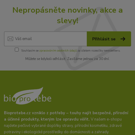
Nepropásněte novinky, akce a
slevy!
Přihlásit se
Souhlasím se
zpracováním osobních údajů
za účelem rozesílky newsletteru.
Můžete se kdykoli odhlásit. Zasíláme jednou za 30 dní.
Bioprotebe.cz vzniklo z potřeby – touhy najít bezpečné, přírodní
a účinné produkty, kterým lze opravdu věřit.
V našem e-shopu
najdete pečlivě vybrané doplňky stravy, přírodní kosmetiku, zdravé
potraviny i ekologické prostředky do domácnosti a zahrady.