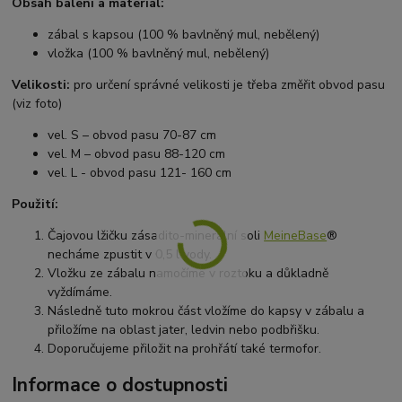
Obsah balení a materiál:
zábal s kapsou (100 % bavlněný mul, nebělený)
vložka (100 % bavlněný mul, nebělený)
Velikosti:
pro určení správné velikosti je třeba změřit obvod pasu
(viz foto)
vel. S – obvod pasu 70-87 cm
vel. M – obvod pasu 88-120 cm
vel. L - obvod pasu 121- 160 cm
Použití:
Čajovou lžičku zásadito-minerální soli
MeineBase
®
necháme zpustit v 0,5 l vody.
Vložku ze zábalu namočíme v roztoku a důkladně
vyždímáme.
Následně tuto mokrou část vložíme do kapsy v zábalu a
přiložíme na oblast jater, ledvin nebo podbřišku.
Doporučujeme přiložit na prohřátí také termofor.
Informace o dostupnosti