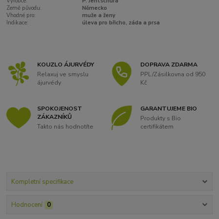
Výrobce:
P. Jentschura
Země původu:
Německo
Vhodné pro:
muže a ženy
Indikace:
úleva pro břicho, záda a prsa
KOUZLO ÁJURVÉDY
DOPRAVA ZDARMA
Relaxuj ve smyslu
PPL/Zásilkovna od 950
ájurvédy
Kč
SPOKOJENOST
GARANTUJEME BIO
ZÁKAZNÍKŮ
Produkty s Bio
Takto nás hodnotíte
certifikátem
Kompletní specifikace
Hodnocení
0