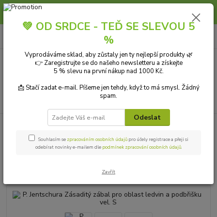
Slunce, koupání a horko dávají vlasům zabrat. Dopřejte jim šetrnou péči s
přírodní vlasovou kosmetikou.
💚 OD SRDCE - TEĎ SE SLEVOU 5
0
ks
+420 606 912 887
CZK
%
za
0,00 Kč
9-18:00 hod.
Vyprodáváme sklad, aby zůstaly jen ty nejlepší produkty 🌿
👉 Zaregistrujte se do našeho newsletteru a získejte
Menu
5 % slevu na první nákup nad 1000 Kč.
📩 Stačí zadat e-mail. Píšeme jen tehdy, když to má smysl. Žádný
spam.
Hledat
Odeslat
Úvod
ZDRAVOTNICKÉ POTŘEBY
Bandáže a ortézy
P. Jentschura
Zásaditý zábal pro oblast ledvin a podbřišku vel. S
Souhlasím se
zpracováním osobních údajů
pro účely registrace a přeji si
odebírat novinky e-mailem dle
podmínek zpracování osobních údajů
.
P. Jentschura Zásaditý zábal pro
oblast ledvin a podbřišku vel. S
Zavřít