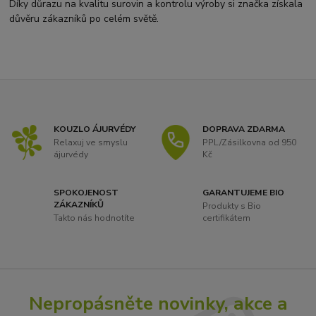
Díky důrazu na kvalitu surovin a kontrolu výroby si značka získala
důvěru zákazníků po celém světě.
KOUZLO ÁJURVÉDY
DOPRAVA ZDARMA
Relaxuj ve smyslu
PPL/Zásilkovna od 950
ájurvédy
Kč
SPOKOJENOST
GARANTUJEME BIO
ZÁKAZNÍKŮ
Produkty s Bio
Takto nás hodnotíte
certifikátem
Nepropásněte novinky, akce a