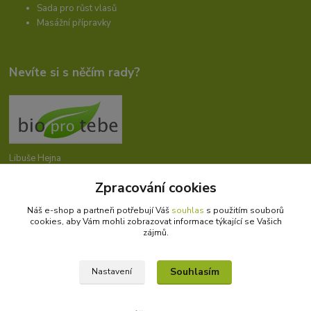
Sada pro růst vlasů
Masážní přípravky
Nevíte si s něčím rady?
Libuše Hejna
+420 606 912 887
Zpracování cookies
9-18:00 hod.
Náš e-shop a partneři potřebují Váš
souhlas
s použitím souborů
info@bioprotebe.cz
cookies, aby Vám mohli zobrazovat informace týkající se Vašich
zájmů.
Souhlasím
Nastavení
Bioprotebe.cz -
Přírodní certifikované produkty
//
Webdesign
: Poradnyweb.cz