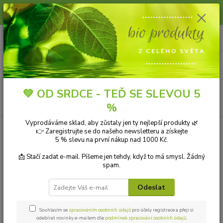
Slunce, koupání a horko dávají vlasům zabrat. Dopřejte jim šetrnou péči s
přírodní vlasovou kosmetikou.
0
ks
+420 606 912 887
CZK
za
0,00 Kč
9-18:00 hod.
Menu
💚 OD SRDCE - TEĎ SE SLEVOU 5
Hledat
%
Vyprodáváme sklad, aby zůstaly jen ty nejlepší produkty 🌿
Úvod
VÝBĚR PODLE ZNAČEK
Reflex Nutrition
👉 Zaregistrujte se do našeho newsletteru a získejte
5 % slevu na první nákup nad 1000 Kč.
Reflex Nutrition
📩 Stačí zadat e-mail. Píšeme jen tehdy, když to má smysl. Žádný
spam.
Reflex Nutrition je renomovaná britská značka doplňků stravy
zaměřená na kvalitu, účinnost a inovace. Nabízí široké portfolio
Odeslat
produktů pro podporu zdraví, vitality i aktivního životního stylu.
Souhlasím se
zpracováním osobních údajů
pro účely registrace a přeji si
odebírat novinky e-mailem dle
podmínek zpracování osobních údajů
.