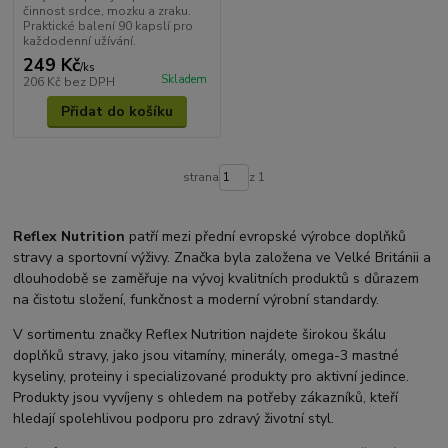
činnost srdce, mozku a zraku.
Praktické balení 90 kapslí pro
každodenní užívání.
249 Kč
/
ks
Skladem
206 Kč
bez DPH
Přidat do košíku
strana
z 1
Reflex Nutrition
patří mezi přední evropské výrobce doplňků
stravy a sportovní výživy. Značka byla založena ve Velké Británii a
dlouhodobě se zaměřuje na vývoj kvalitních produktů s důrazem
na čistotu složení, funkčnost a moderní výrobní standardy.
V sortimentu značky Reflex Nutrition najdete širokou škálu
doplňků stravy, jako jsou vitamíny, minerály, omega-3 mastné
kyseliny, proteiny i specializované produkty pro aktivní jedince.
Produkty jsou vyvíjeny s ohledem na potřeby zákazníků, kteří
hledají spolehlivou podporu pro zdravý životní styl.