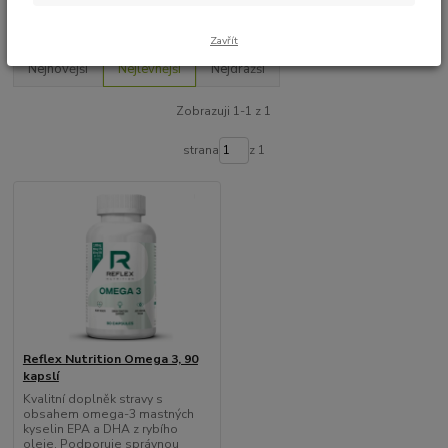
Upřesnit parametry
Zavřít
Nejnovější
Nejlevnější
Nejdražší
Zobrazuji 1-1 z 1
strana
z 1
Reflex Nutrition Omega 3, 90
kapslí
Kvalitní doplněk stravy s
obsahem omega-3 mastných
kyselin EPA a DHA z rybího
oleje. Podporuje správnou