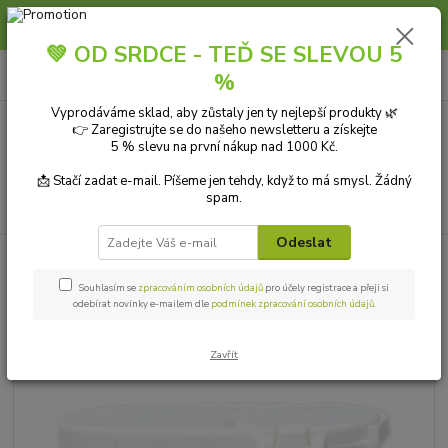
Slunce, koupání a horko dávají vlasům zabrat. Dopřejte jim šetrnou péči s
přírodní vlasovou kosmetikou.
💚 OD SRDCE - TEĎ SE SLEVOU 5
0
ks
+420 606 912 887
CZK
%
za
0,00 Kč
9-18:00 hod.
Vyprodáváme sklad, aby zůstaly jen ty nejlepší produkty 🌿
👉 Zaregistrujte se do našeho newsletteru a získejte
Menu
5 % slevu na první nákup nad 1000 Kč.
📩 Stačí zadat e-mail. Píšeme jen tehdy, když to má smysl. Žádný
spam.
Hledat
Odeslat
Úvod
Sladík sladidlo - stévie tablety 200 ks
Souhlasím se
zpracováním osobních údajů
pro účely registrace a přeji si
Sladík sladidlo - stévie tablety
odebírat novinky e-mailem dle
podmínek zpracování osobních údajů
.
200 ks
Zavřít