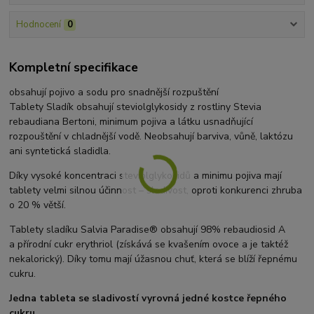
Hodnocení
0
Kompletní specifikace
obsahují pojivo a sodu pro snadnější rozpuštění
Tablety Sladík obsahují steviolglykosidy z rostliny Stevia
rebaudiana Bertoni, minimum pojiva a látku usnadňující
rozpouštění v chladnější vodě. Neobsahují barviva, vůně, laktózu
ani syntetická sladidla.
Díky vysoké koncentraci steviolglykosidů a minimu pojiva mají
tablety velmi silnou účinnost – sladivost, oproti konkurenci zhruba
o 20 % větší.
Tablety sladíku Salvia Paradise® obsahují 98% rebaudiosid A
a přírodní cukr erythriol (získává se kvašením ovoce a je taktéž
nekalorický). Díky tomu mají úžasnou chuť, která se blíží řepnému
cukru.
Jedna tableta se sladivostí vyrovná jedné kostce řepného
cukru.