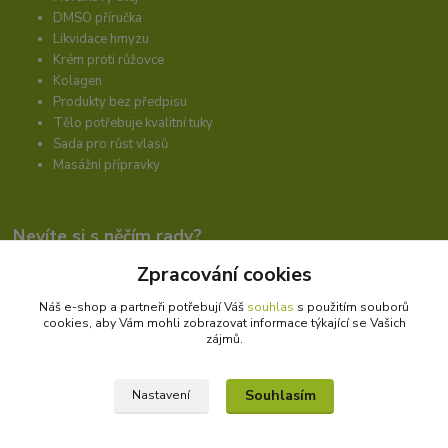
DMSO příručka
Likvidace hmyzu
Krém proti růžovce
Kolagen
Produkty bez předpisu
Tělo potřebuje kvalitní tuky
Sada pro růst vlasů
Masážní přípravky
Nevíte si s něčím rady?
Zpracování cookies
Náš e-shop a partneři potřebují Váš
souhlas
s použitím souborů
Libuše Hejna
cookies, aby Vám mohli zobrazovat informace týkající se Vašich
+420 606 912 887
zájmů.
9-18:00 hod.
info@bioprotebe.cz
Souhlasím
Nastavení