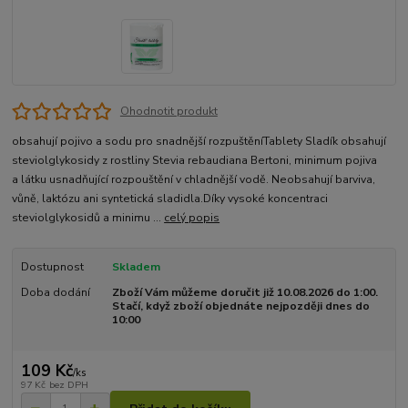
Ohodnotit produkt
obsahují pojivo a sodu pro snadnější rozpuštěníTablety Sladík obsahují
steviolglykosidy z rostliny Stevia rebaudiana Bertoni, minimum pojiva
a látku usnadňující rozpouštění v chladnější vodě. Neobsahují barviva,
vůně, laktózu ani syntetická sladidla.Díky vysoké koncentraci
steviolglykosidů a minimu ...
celý popis
Dostupnost
Skladem
Doba dodání
Zboží Vám můžeme doručit již 10.08.2026 do 1:00.
Stačí, když zboží objednáte nejpozději dnes do
10:00
109 Kč
/
ks
97 Kč
bez DPH