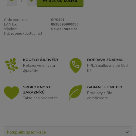
Přidat do košíku
Číslo produktu:
SPS491
EAN kód:
8595595900030
Výrobce:
Salvia Paradise
Hlídat cenu / dostupnost
KOUZLO ÁJURVÉDY
DOPRAVA ZDARMA
Relaxuj ve smyslu
PPL/Zásilkovna od 950
ájurvédy
Kč
SPOKOJENOST
GARANTUJEME BIO
ZÁKAZNÍKŮ
Produkty s Bio
Takto nás hodnotíte
certifikátem
Kompletní specifikace