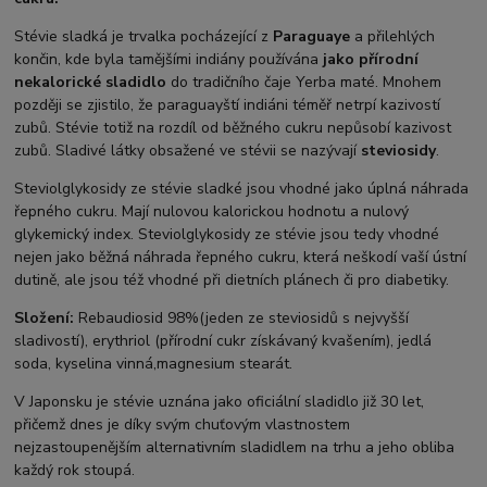
Stévie sladká je trvalka pocházející z
Paraguaye
a přilehlých
končin, kde byla tamějšími indiány používána
jako přírodní
nekalorické sladidlo
do tradičního čaje Yerba maté. Mnohem
později se zjistilo, že paraguayští indiáni téměř netrpí kazivostí
zubů. Stévie totiž na rozdíl od běžného cukru nepůsobí kazivost
zubů. Sladivé látky obsažené ve stévii se nazývají
steviosidy
.
Steviolglykosidy ze stévie sladké jsou vhodné jako úplná náhrada
řepného cukru. Mají nulovou kalorickou hodnotu a nulový
glykemický index. Steviolglykosidy ze stévie jsou tedy vhodné
nejen jako běžná náhrada řepného cukru, která neškodí vaší ústní
dutině, ale jsou též vhodné při dietních plánech či pro diabetiky.
Složení:
Rebaudiosid 98%(jeden ze steviosidů s nejvyšší
sladivostí), erythriol (přírodní cukr získávaný kvašením), jedlá
soda, kyselina vinná,magnesium stearát.
V Japonsku je stévie uznána jako oficiální sladidlo již 30 let,
přičemž dnes je díky svým chuťovým vlastnostem
nejzastoupenějším alternativním sladidlem na trhu a jeho obliba
každý rok stoupá.